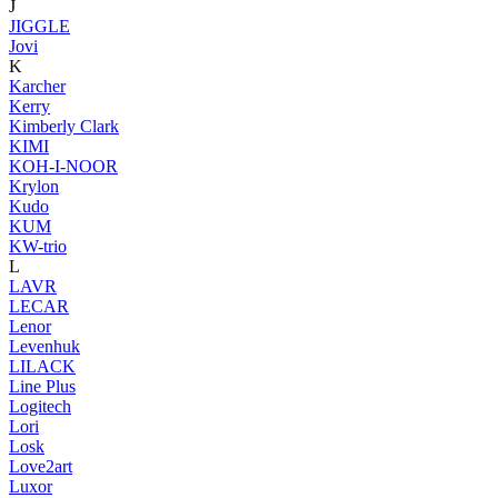
J
JIGGLE
Jovi
K
Karcher
Kerry
Kimberly Clark
KIMI
KOH-I-NOOR
Krylon
Kudo
KUM
KW-trio
L
LAVR
LECAR
Lenor
Levenhuk
LILACK
Line Plus
Logitech
Lori
Losk
Love2art
Luxor