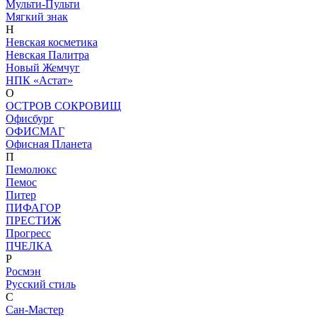
Мульти-Пульти
Мягкий знак
Н
Невская косметика
Невская Палитра
Новый Жемчуг
НПК «Астат»
О
ОСТРОВ СОКРОВИЩ
Офисбург
ОФИСМАГ
Офисная Планета
П
Пемолюкс
Пемос
Питер
ПИФАГОР
ПРЕСТИЖ
Прогресс
ПЧЕЛКА
Р
Росмэн
Русский стиль
С
Сан-Мастер