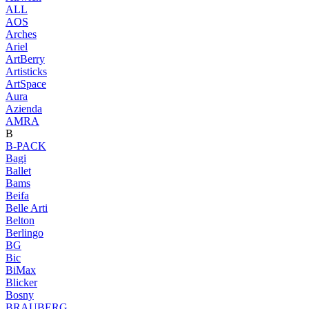
ALL
AOS
Arches
Ariel
ArtBerry
Artisticks
ArtSpace
Aura
Azienda
AМRA
B
B-PACK
Bagi
Ballet
Bams
Beifa
Belle Arti
Belton
Berlingo
BG
Bic
BiMax
Blicker
Bosny
BRAUBERG