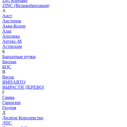
ZIG Kuretake
ZINC (Великобритания)
А
Аист
Аистенок
Аква-Колор
Альт
Апплика
Артекс-М
Астрохим
Б
Бархатные ручки
Биолан
БОС
В
Весна
ВМПАВТО
ВЫРАСТИ ДЕРЕВО!
Г
Гамма
Гарнизон
Геодом
Д
Десятое Королевство
ДПС