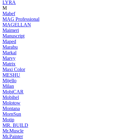
LYRA
M
Mabef
MAG Professional
MAGELLAN
Maimeri
Manuscript
Maped
Marabu
Markal
Marvy
Matrix
Maxi Color
MESHU
Mijello
Milan
MobiCAR
Mobihel
Molotow
Montana
MornSun
Motip
MR. BUILD
Mr.Muscle
Mr.Painter