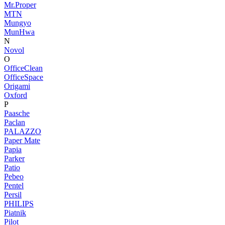
Mr.Proper
MTN
Mungyo
MunHwa
N
Novol
O
OfficeClean
OfficeSpace
Origami
Oxford
P
Paasche
Paclan
PALAZZO
Paper Mate
Papia
Parker
Patio
Pebeo
Pentel
Persil
PHILIPS
Piatnik
Pilot