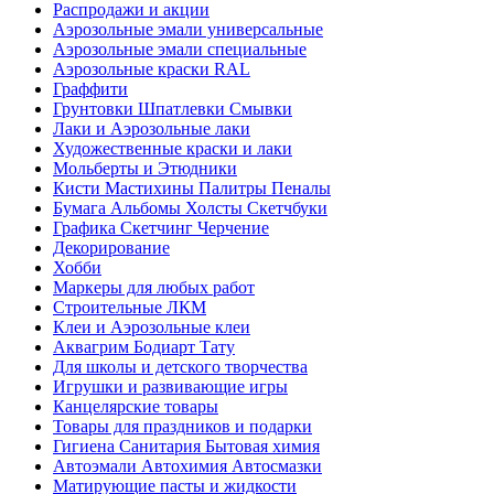
Распродажи и акции
Аэрозольные эмали универсальные
Аэрозольные эмали специальные
Аэрозольные краски RAL
Граффити
Грунтовки Шпатлевки Смывки
Лаки и Аэрозольные лаки
Художественные краски и лаки
Мольберты и Этюдники
Кисти Мастихины Палитры Пеналы
Бумага Альбомы Холсты Скетчбуки
Графика Скетчинг Черчение
Декорирование
Хобби
Маркеры для любых работ
Строительные ЛКМ
Клеи и Аэрозольные клеи
Аквагрим Бодиарт Тату
Для школы и детского творчества
Игрушки и развивающие игры
Канцелярские товары
Товары для праздников и подарки
Гигиена Санитария Бытовая химия
Автоэмали Автохимия Автосмазки
Матирующие пасты и жидкости