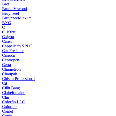
Bref
Bruno Visconti
Bruynzeel
Bruynzeel-Sakura
BXG
C
C. Kreul
Calgon
Canson
Cappelletto S.N.C.
Car-Freshner
Carioca
Centropen
Certa
Chameleon
Chartpak
Chistin Professional
Cif
Cillit Bang
Clairefontaine
Clin
Colorfin LLC
Colorino
Comet
Copic