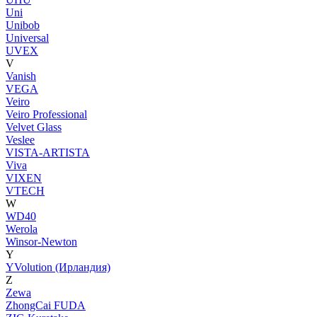
Uni
Unibob
Universal
UVEX
V
Vanish
VEGA
Veiro
Veiro Professional
Velvet Glass
Veslee
VISTA-ARTISTA
Viva
VIXEN
VTECH
W
WD40
Werola
Winsor-Newton
Y
YVolution (Ирландия)
Z
Zewa
ZhongCai FUDA