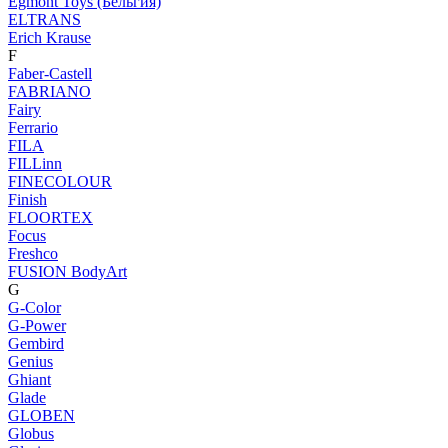
Egmont Toys (Бельгия)
ELTRANS
Erich Krause
F
Faber-Castell
FABRIANO
Fairy
Ferrario
FILA
FILLinn
FINECOLOUR
Finish
FLOORTEX
Focus
Freshco
FUSION BodyArt
G
G-Color
G-Power
Gembird
Genius
Ghiant
Glade
GLOBEN
Globus