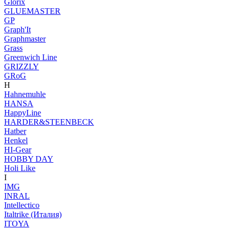
Glorix
GLUEMASTER
GP
Graph'It
Graphmaster
Grass
Greenwich Line
GRIZZLY
GRoG
H
Hahnemuhle
HANSA
HappyLine
HARDER&STEENBECK
Hatber
Henkel
HI-Gear
HOBBY DAY
Holi Like
I
IMG
INRAL
Intellectico
Italtrike (Италия)
ITOYA