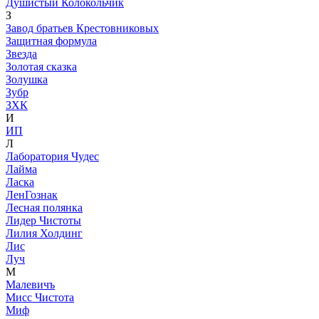
Душистый Колокольчик
З
Завод братьев Крестовниковых
Защитная формула
Звезда
Золотая сказка
Золушка
Зубр
ЗХК
И
ИП
Л
Лаборатория Чудес
Лайма
Ласка
ЛенГознак
Лесная полянка
Лидер Чистоты
Лилия Холдинг
Лис
Луч
М
Малевичъ
Мисс Чистота
Миф