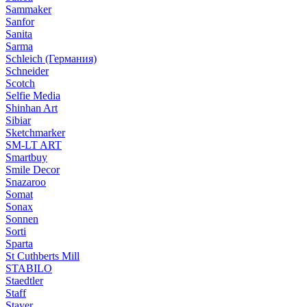
Sammaker
Sanfor
Sanita
Sarma
Schleich (Германия)
Schneider
Scotch
Selfie Media
Shinhan Art
Sibiar
Sketchmarker
SM-LT ART
Smartbuy
Smile Decor
Snazaroo
Somat
Sonax
Sonnen
Sorti
Sparta
St Cuthberts Mill
STABILO
Staedtler
Staff
Stayer