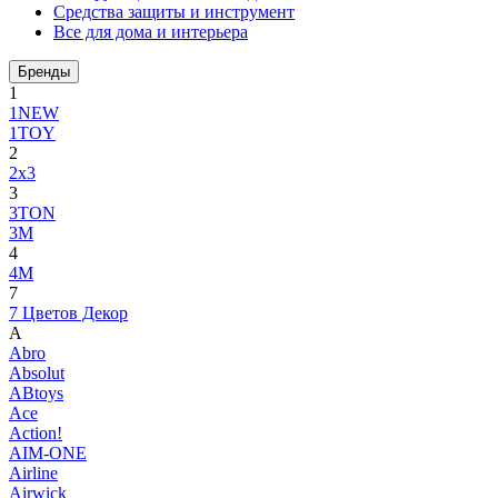
Средства защиты и инструмент
Все для дома и интерьера
Бренды
1
1NEW
1TOY
2
2x3
3
3TON
3М
4
4M
7
7 Цветов Декор
A
Abro
Absolut
ABtoys
Ace
Action!
AIM-ONE
Airline
Airwick