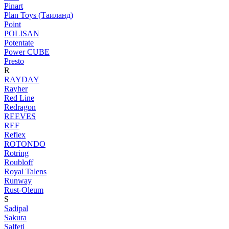
Pinart
Plan Toys (Таиланд)
Point
POLISAN
Potentate
Power CUBE
Presto
R
RAYDAY
Rayher
Red Line
Redragon
REEVES
REF
Reflex
ROTONDO
Rotring
Roubloff
Royal Talens
Runway
Rust-Oleum
S
Sadipal
Sakura
Salfeti