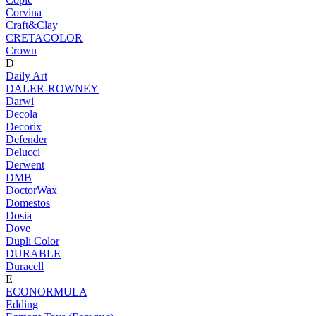
Corvina
Craft&Clay
CRETACOLOR
Crown
D
Daily Art
DALER-ROWNEY
Darwi
Decola
Decorix
Defender
Delucci
Derwent
DMB
DoctorWax
Domestos
Dosia
Dove
Dupli Color
DURABLE
Duracell
E
ECONORMULA
Edding