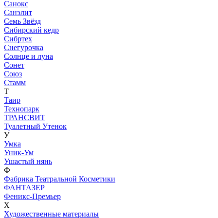
Санокс
Санэлит
Семь Звёзд
Сибирский кедр
Сибртех
Снегурочка
Солнце и луна
Сонет
Союз
Стамм
Т
Таир
Технопарк
ТРАНСВИТ
Туалетный Утенок
У
Умка
Уник-Ум
Ушастый нянь
Ф
Фабрика Театральной Косметики
ФАНТАЗЕР
Феникс-Премьер
Х
Художественные материалы