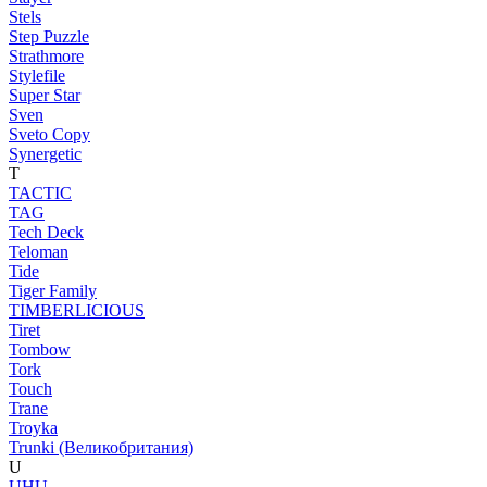
Stels
Step Puzzle
Strathmore
Stylefile
Super Star
Sven
Sveto Copy
Synergetic
T
TACTIC
TAG
Tech Deck
Teloman
Tide
Tiger Family
TIMBERLICIOUS
Tiret
Tombow
Tork
Touch
Trane
Troyka
Trunki (Великобритания)
U
UHU