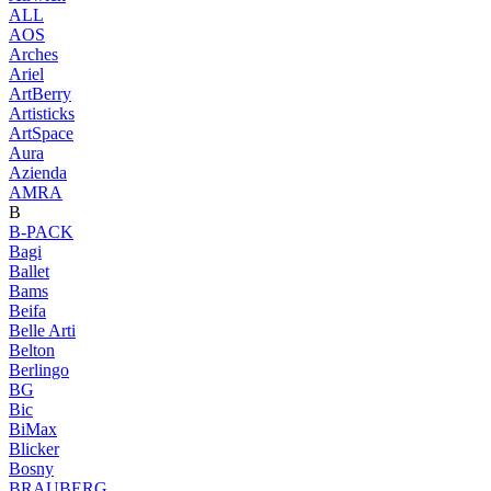
ALL
AOS
Arches
Ariel
ArtBerry
Artisticks
ArtSpace
Aura
Azienda
AМRA
B
B-PACK
Bagi
Ballet
Bams
Beifa
Belle Arti
Belton
Berlingo
BG
Bic
BiMax
Blicker
Bosny
BRAUBERG