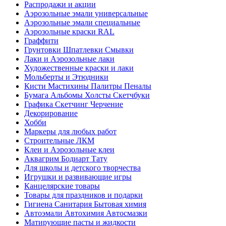
Распродажи и акции
Аэрозольные эмали универсальные
Аэрозольные эмали специальные
Аэрозольные краски RAL
Граффити
Грунтовки Шпатлевки Смывки
Лаки и Аэрозольные лаки
Художественные краски и лаки
Мольберты и Этюдники
Кисти Мастихины Палитры Пеналы
Бумага Альбомы Холсты Скетчбуки
Графика Скетчинг Черчение
Декорирование
Хобби
Маркеры для любых работ
Строительные ЛКМ
Клеи и Аэрозольные клеи
Аквагрим Бодиарт Тату
Для школы и детского творчества
Игрушки и развивающие игры
Канцелярские товары
Товары для праздников и подарки
Гигиена Санитария Бытовая химия
Автоэмали Автохимия Автосмазки
Матирующие пасты и жидкости