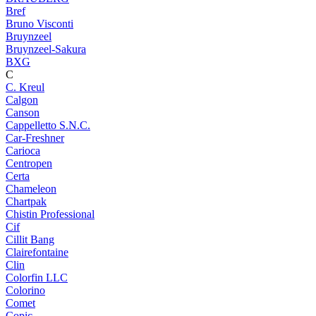
Bref
Bruno Visconti
Bruynzeel
Bruynzeel-Sakura
BXG
C
C. Kreul
Calgon
Canson
Cappelletto S.N.C.
Car-Freshner
Carioca
Centropen
Certa
Chameleon
Chartpak
Chistin Professional
Cif
Cillit Bang
Clairefontaine
Clin
Colorfin LLC
Colorino
Comet
Copic