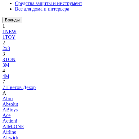
Средства защиты и инструмент
Все для дома и интерьера
Бренды
1
1NEW
1TOY
2
2x3
3
3TON
3М
4
4M
7
7 Цветов Декор
A
Abro
Absolut
ABtoys
Ace
Action!
AIM-ONE
Airline
Airwick