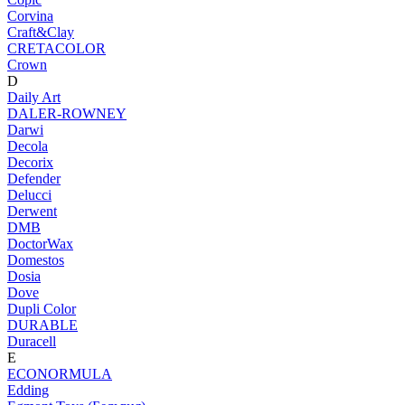
Corvina
Craft&Clay
CRETACOLOR
Crown
D
Daily Art
DALER-ROWNEY
Darwi
Decola
Decorix
Defender
Delucci
Derwent
DMB
DoctorWax
Domestos
Dosia
Dove
Dupli Color
DURABLE
Duracell
E
ECONORMULA
Edding