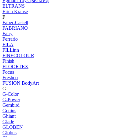
Egmont Toys (Бельгия)
ELTRANS
Erich Krause
F
Faber-Castell
FABRIANO
Fairy
Ferrario
FILA
FILLinn
FINECOLOUR
Finish
FLOORTEX
Focus
Freshco
FUSION BodyArt
G
G-Color
G-Power
Gembird
Genius
Ghiant
Glade
GLOBEN
Globus