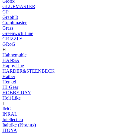
Glorix
GLUEMASTER
GP
Graph'It
Graphmaster
Grass
Greenwich Line
GRIZZLY
GRoG
H
Hahnemuhle
HANSA
HappyLine
HARDER&STEENBECK
Hatber
Henkel
HI-Gear
HOBBY DAY
Holi Like
I
IMG
INRAL
Intellectico
Italtrike (Италия)
ITOYA