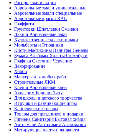
Распродажи и акции
Аэрозольные эмали универсальные
Аэрозольные эмали специальные
Аэрозольные краски RAL
Граффити
Грунтовки Шпатлевки Смывки
Лаки и Аэрозольные лаки
Художественные краски и лаки
Мольберты и Этюдники
Кисти Мастихины Палитры Пеналы
Бумага Альбомы Холсты Скетчбуки
Графика Скетчинг Черчение
Декорирование
Хобби
Маркеры для любых работ
Строительные ЛКМ
Клеи и Аэрозольные клеи
Аквагрим Бодиарт Тату
Для школы и детского творчества
Игрушки и развивающие игры
Канцелярские товары
Товары для праздников и подарки
Гигиена Санитария Бытовая химия
Автоэмали Автохимия Автосмазки
Матирующие пасты и жидкости