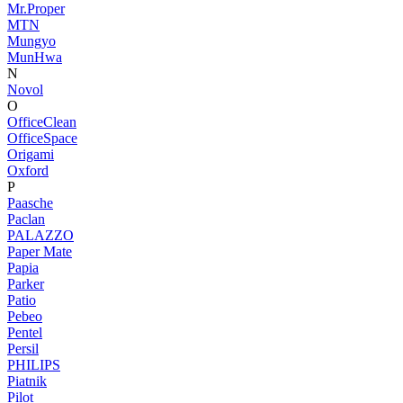
Mr.Proper
MTN
Mungyo
MunHwa
N
Novol
O
OfficeClean
OfficeSpace
Origami
Oxford
P
Paasche
Paclan
PALAZZO
Paper Mate
Papia
Parker
Patio
Pebeo
Pentel
Persil
PHILIPS
Piatnik
Pilot