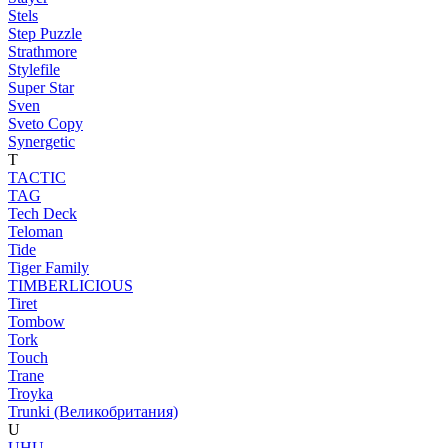
Stels
Step Puzzle
Strathmore
Stylefile
Super Star
Sven
Sveto Copy
Synergetic
T
TACTIC
TAG
Tech Deck
Teloman
Tide
Tiger Family
TIMBERLICIOUS
Tiret
Tombow
Tork
Touch
Trane
Troyka
Trunki (Великобритания)
U
UHU