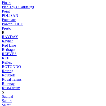
Pinart
Plan Toys (Таиланд)
Point
POLISAN
Potentate
Power CUBE
Presto
R
RAYDAY
Rayher
Red Line
Redragon
REEVES
REF
Reflex
ROTONDO
Rotring
Roubloff
Royal Talens
Runway
Rust-Oleum
S
Sadipal
Sakura
Salfeti