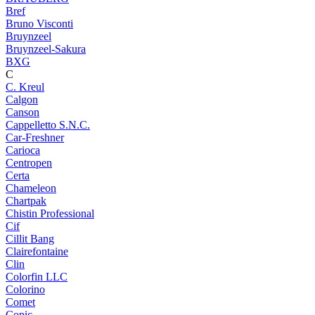
Bref
Bruno Visconti
Bruynzeel
Bruynzeel-Sakura
BXG
C
C. Kreul
Calgon
Canson
Cappelletto S.N.C.
Car-Freshner
Carioca
Centropen
Certa
Chameleon
Chartpak
Chistin Professional
Cif
Cillit Bang
Clairefontaine
Clin
Colorfin LLC
Colorino
Comet
Copic