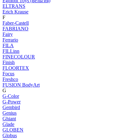
Egmont Toys (Бельгия)
ELTRANS
Erich Krause
F
Faber-Castell
FABRIANO
Fairy
Ferrario
FILA
FILLinn
FINECOLOUR
Finish
FLOORTEX
Focus
Freshco
FUSION BodyArt
G
G-Color
G-Power
Gembird
Genius
Ghiant
Glade
GLOBEN
Globus