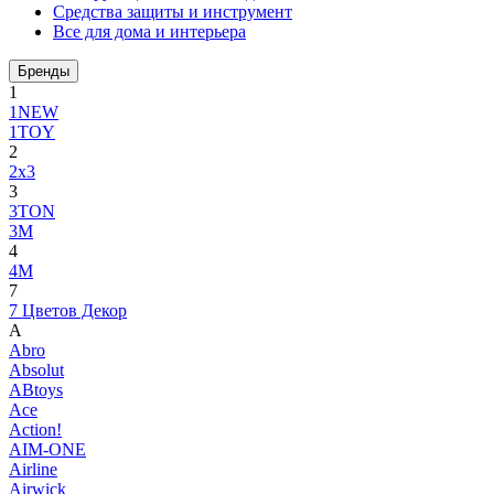
Средства защиты и инструмент
Все для дома и интерьера
Бренды
1
1NEW
1TOY
2
2x3
3
3TON
3М
4
4M
7
7 Цветов Декор
A
Abro
Absolut
ABtoys
Ace
Action!
AIM-ONE
Airline
Airwick