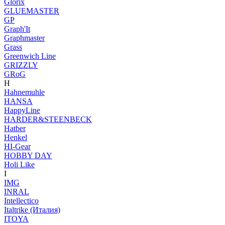
Glorix
GLUEMASTER
GP
Graph'It
Graphmaster
Grass
Greenwich Line
GRIZZLY
GRoG
H
Hahnemuhle
HANSA
HappyLine
HARDER&STEENBECK
Hatber
Henkel
HI-Gear
HOBBY DAY
Holi Like
I
IMG
INRAL
Intellectico
Italtrike (Италия)
ITOYA