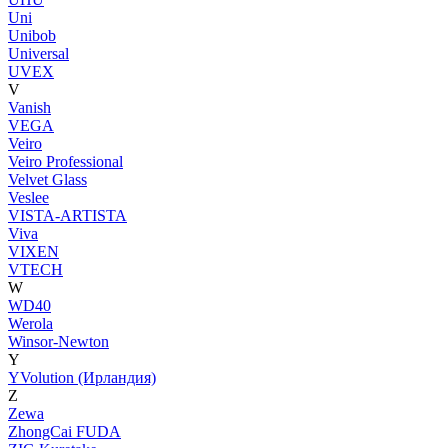
Uni
Unibob
Universal
UVEX
V
Vanish
VEGA
Veiro
Veiro Professional
Velvet Glass
Veslee
VISTA-ARTISTA
Viva
VIXEN
VTECH
W
WD40
Werola
Winsor-Newton
Y
YVolution (Ирландия)
Z
Zewa
ZhongCai FUDA