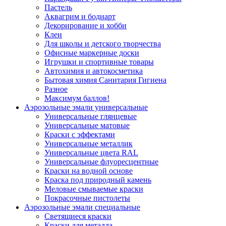
Пастель
Аквагрим и бодиарт
Декорирование и хобби
Клеи
Для школы и детского творчества
Офисные маркерные доски
Игрушки и спортивные товары
Автохимия и автокосметика
Бытовая химия Санитария Гигиена
Разное
Максимум баллов!
Аэрозольные эмали универсальные
Универсальные глянцевые
Универсальные матовые
Краски с эффектами
Универсальные металлик
Универсальные цвета RAL
Универсальные флуоресцентные
Краски на водной основе
Краска под природный камень
Меловые смываемые краски
Покрасочные пистолеты
Аэрозольные эмали специальные
Светящиеся краски
Краски для металла