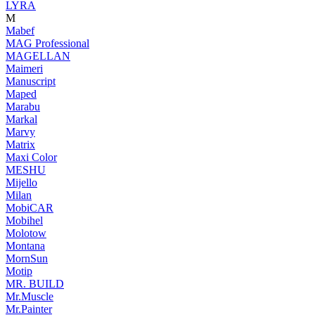
LYRA
M
Mabef
MAG Professional
MAGELLAN
Maimeri
Manuscript
Maped
Marabu
Markal
Marvy
Matrix
Maxi Color
MESHU
Mijello
Milan
MobiCAR
Mobihel
Molotow
Montana
MornSun
Motip
MR. BUILD
Mr.Muscle
Mr.Painter