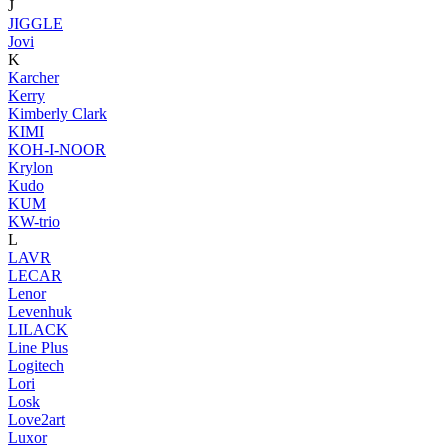
J
JIGGLE
Jovi
K
Karcher
Kerry
Kimberly Clark
KIMI
KOH-I-NOOR
Krylon
Kudo
KUM
KW-trio
L
LAVR
LECAR
Lenor
Levenhuk
LILACK
Line Plus
Logitech
Lori
Losk
Love2art
Luxor