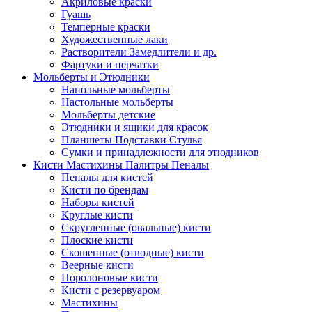
Акриловые краски
Гуашь
Темперные краски
Художественные лаки
Растворители Замедлители и др.
Фартуки и перчатки
Мольберты и Этюдники
Напольные мольберты
Настольные мольберты
Мольберты детские
Этюдники и ящики для красок
Планшеты Подставки Стулья
Сумки и принадлежности для этюдников
Кисти Мастихины Палитры Пеналы
Пеналы для кистей
Кисти по брендам
Наборы кистей
Круглые кисти
Скругленные (овальные) кисти
Плоские кисти
Скошенные (отводные) кисти
Веерные кисти
Поролоновые кисти
Кисти с резервуаром
Мастихины