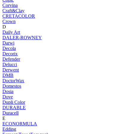
Corvina
Craft&Clay
CRETACOLOR
Crown
D
Daily Art
DALER-ROWNEY
Darwi
Decola
Decorix
Defender
Delucci
Derwent
DMB
DoctorWax
Domestos
Dosia
Dove
Dupli Color
DURABLE
Duracell
E
ECONORMULA
Edding