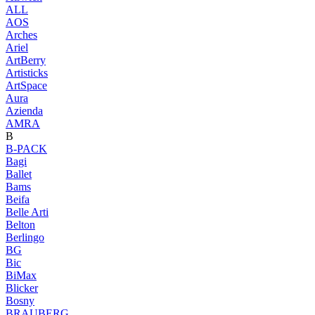
ALL
AOS
Arches
Ariel
ArtBerry
Artisticks
ArtSpace
Aura
Azienda
AМRA
B
B-PACK
Bagi
Ballet
Bams
Beifa
Belle Arti
Belton
Berlingo
BG
Bic
BiMax
Blicker
Bosny
BRAUBERG