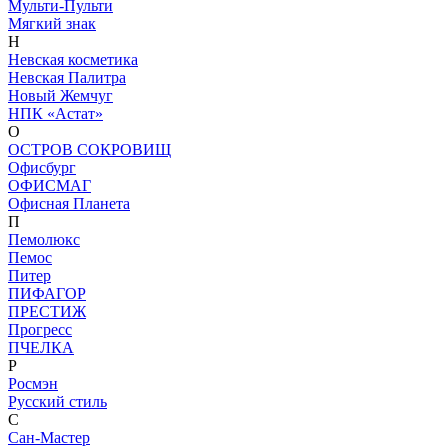
Мульти-Пульти
Мягкий знак
Н
Невская косметика
Невская Палитра
Новый Жемчуг
НПК «Астат»
О
ОСТРОВ СОКРОВИЩ
Офисбург
ОФИСМАГ
Офисная Планета
П
Пемолюкс
Пемос
Питер
ПИФАГОР
ПРЕСТИЖ
Прогресс
ПЧЕЛКА
Р
Росмэн
Русский стиль
С
Сан-Мастер