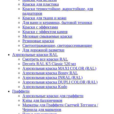
Краски для пластика
Краски термостойкие, жаростойкие, для
радиаторов
Краски для ткани и кожи
Для ванн и керамики, бытовой техники
Краски с эффектами
Краски с эффектом камня
Меловые смываемые краски
Резиновые краски
Светоотражающие, светорассеивающие
Для дорожной разметки
Аэрозольные краски RAL
Смотреть все краски RAL
Decorix RAL K5 Classic 520 мл
Аэрозольная краска MAXI COLOR (RAL)
Аэрозольная краска Bosny RAL
Аэрозольная краска INRAL (RAL)
Аэрозольная краска DUPLI COLOR (RAL)
Аэрозольная краска Kudo
Граффити
Аэрозольные краски для граффити
Кэпы для баллончиков
Маркеры для Граффити Скетчей Теггинга /
Чернила для маркеров