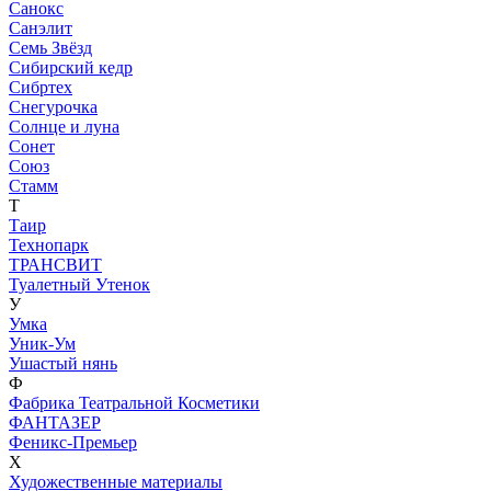
Санокс
Санэлит
Семь Звёзд
Сибирский кедр
Сибртех
Снегурочка
Солнце и луна
Сонет
Союз
Стамм
Т
Таир
Технопарк
ТРАНСВИТ
Туалетный Утенок
У
Умка
Уник-Ум
Ушастый нянь
Ф
Фабрика Театральной Косметики
ФАНТАЗЕР
Феникс-Премьер
Х
Художественные материалы