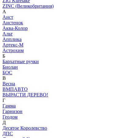
ZIG Kuretake
ZINC (Великобритания)
А
Аист
Аистенок
Аква-Колор
Альт
Апплика
Артекс-М
Астрохим
Б
Бархатные ручки
Биолан
БОС
В
Весна
ВМПАВТО
ВЫРАСТИ ДЕРЕВО!
Г
Гамма
Гарнизон
Геодом
Д
Десятое Королевство
ДПС