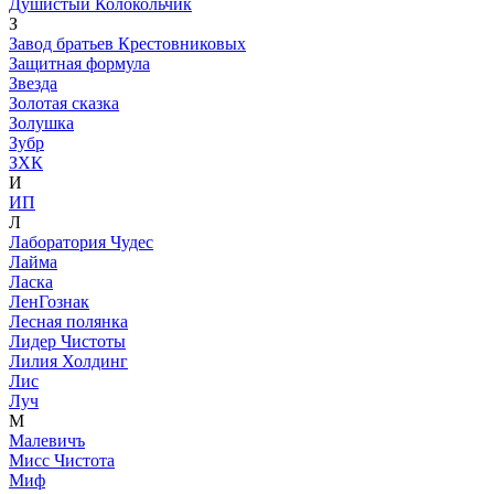
Душистый Колокольчик
З
Завод братьев Крестовниковых
Защитная формула
Звезда
Золотая сказка
Золушка
Зубр
ЗХК
И
ИП
Л
Лаборатория Чудес
Лайма
Ласка
ЛенГознак
Лесная полянка
Лидер Чистоты
Лилия Холдинг
Лис
Луч
М
Малевичъ
Мисс Чистота
Миф