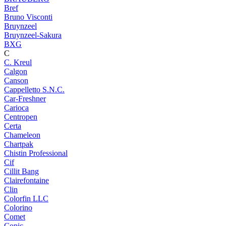
Bref
Bruno Visconti
Bruynzeel
Bruynzeel-Sakura
BXG
C
C. Kreul
Calgon
Canson
Cappelletto S.N.C.
Car-Freshner
Carioca
Centropen
Certa
Chameleon
Chartpak
Chistin Professional
Cif
Cillit Bang
Clairefontaine
Clin
Colorfin LLC
Colorino
Comet
Copic