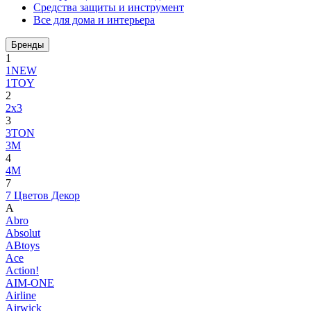
Средства защиты и инструмент
Все для дома и интерьера
Бренды
1
1NEW
1TOY
2
2x3
3
3TON
3М
4
4M
7
7 Цветов Декор
A
Abro
Absolut
ABtoys
Ace
Action!
AIM-ONE
Airline
Airwick