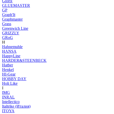
Glorix
GLUEMASTER
GP
Graph'It
Graphmaster
Grass
Greenwich Line
GRIZZLY
GRoG
H
Hahnemuhle
HANSA
HappyLine
HARDER&STEENBECK
Hatber
Henkel
HI-Gear
HOBBY DAY
Holi Like
I
IMG
INRAL
Intellectico
Italtrike (Италия)
ITOYA