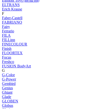
Egmont Toys (Бельгия)
ELTRANS
Erich Krause
F
Faber-Castell
FABRIANO
Fairy
Ferrario
FILA
FILLinn
FINECOLOUR
Finish
FLOORTEX
Focus
Freshco
FUSION BodyArt
G
G-Color
G-Power
Gembird
Genius
Ghiant
Glade
GLOBEN
Globus