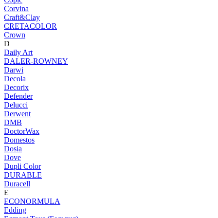
Corvina
Craft&Clay
CRETACOLOR
Crown
D
Daily Art
DALER-ROWNEY
Darwi
Decola
Decorix
Defender
Delucci
Derwent
DMB
DoctorWax
Domestos
Dosia
Dove
Dupli Color
DURABLE
Duracell
E
ECONORMULA
Edding