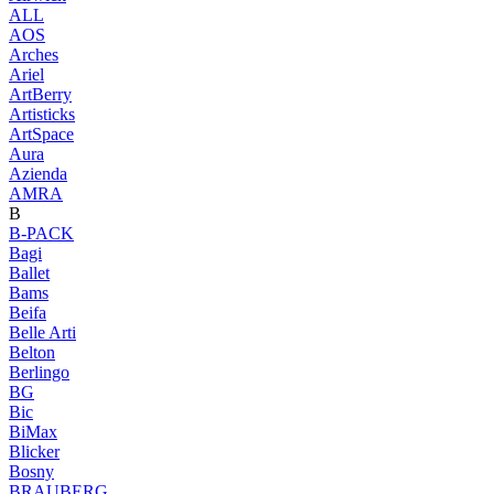
ALL
AOS
Arches
Ariel
ArtBerry
Artisticks
ArtSpace
Aura
Azienda
AМRA
B
B-PACK
Bagi
Ballet
Bams
Beifa
Belle Arti
Belton
Berlingo
BG
Bic
BiMax
Blicker
Bosny
BRAUBERG