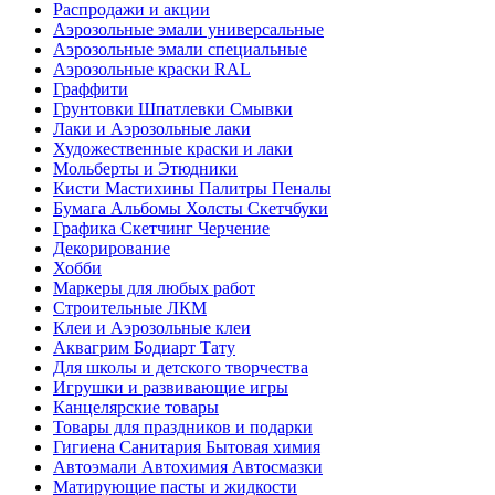
Распродажи и акции
Аэрозольные эмали универсальные
Аэрозольные эмали специальные
Аэрозольные краски RAL
Граффити
Грунтовки Шпатлевки Смывки
Лаки и Аэрозольные лаки
Художественные краски и лаки
Мольберты и Этюдники
Кисти Мастихины Палитры Пеналы
Бумага Альбомы Холсты Скетчбуки
Графика Скетчинг Черчение
Декорирование
Хобби
Маркеры для любых работ
Строительные ЛКМ
Клеи и Аэрозольные клеи
Аквагрим Бодиарт Тату
Для школы и детского творчества
Игрушки и развивающие игры
Канцелярские товары
Товары для праздников и подарки
Гигиена Санитария Бытовая химия
Автоэмали Автохимия Автосмазки
Матирующие пасты и жидкости