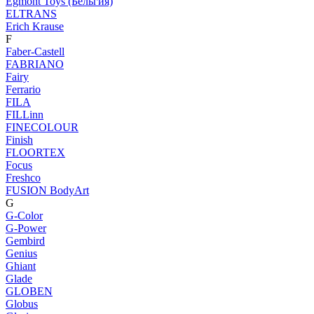
Egmont Toys (Бельгия)
ELTRANS
Erich Krause
F
Faber-Castell
FABRIANO
Fairy
Ferrario
FILA
FILLinn
FINECOLOUR
Finish
FLOORTEX
Focus
Freshco
FUSION BodyArt
G
G-Color
G-Power
Gembird
Genius
Ghiant
Glade
GLOBEN
Globus