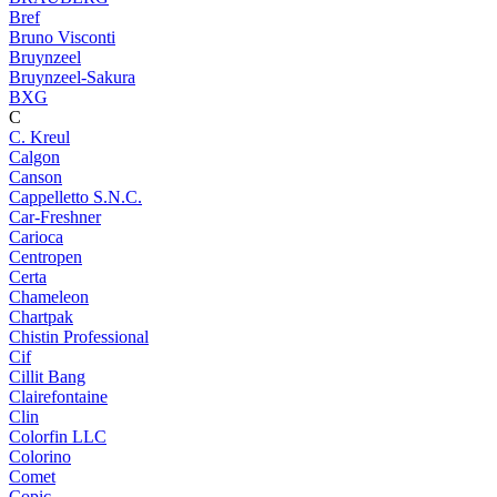
Bref
Bruno Visconti
Bruynzeel
Bruynzeel-Sakura
BXG
C
C. Kreul
Calgon
Canson
Cappelletto S.N.C.
Car-Freshner
Carioca
Centropen
Certa
Chameleon
Chartpak
Chistin Professional
Cif
Cillit Bang
Clairefontaine
Clin
Colorfin LLC
Colorino
Comet
Copic