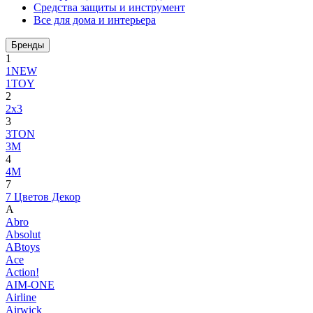
Средства защиты и инструмент
Все для дома и интерьера
Бренды
1
1NEW
1TOY
2
2x3
3
3TON
3М
4
4M
7
7 Цветов Декор
A
Abro
Absolut
ABtoys
Ace
Action!
AIM-ONE
Airline
Airwick