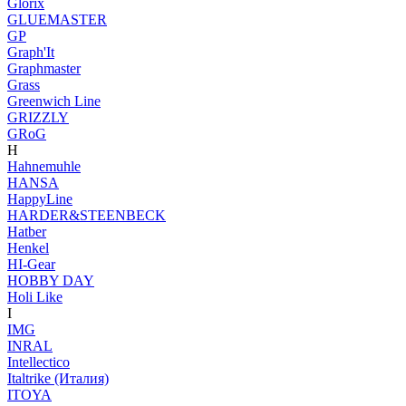
Glorix
GLUEMASTER
GP
Graph'It
Graphmaster
Grass
Greenwich Line
GRIZZLY
GRoG
H
Hahnemuhle
HANSA
HappyLine
HARDER&STEENBECK
Hatber
Henkel
HI-Gear
HOBBY DAY
Holi Like
I
IMG
INRAL
Intellectico
Italtrike (Италия)
ITOYA