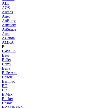
ALL
AOS
Arches
Ariel
ArtBerry
Artisticks
ArtSpace
Aura
Azienda
AМRA
B
B-PACK
Bagi
Ballet
Bams
Beifa
Belle Arti
Belton
Berlingo
BG
Bic
BiMax
Blicker
Bosny
BRAUBERG