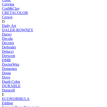
Corvina
Craft&Clay
CRETACOLOR
Crown
D
Daily Art
DALER-ROWNEY
Darwi
Decola
Decorix
Defender
Delucci
Derwent
DMB
DoctorWax
Domestos
Dosia
Dove
Dupli Color
DURABLE
Duracell
E
ECONORMULA
Edding