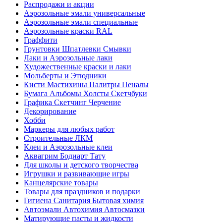
Распродажи и акции
Аэрозольные эмали универсальные
Аэрозольные эмали специальные
Аэрозольные краски RAL
Граффити
Грунтовки Шпатлевки Смывки
Лаки и Аэрозольные лаки
Художественные краски и лаки
Мольберты и Этюдники
Кисти Мастихины Палитры Пеналы
Бумага Альбомы Холсты Скетчбуки
Графика Скетчинг Черчение
Декорирование
Хобби
Маркеры для любых работ
Строительные ЛКМ
Клеи и Аэрозольные клеи
Аквагрим Бодиарт Тату
Для школы и детского творчества
Игрушки и развивающие игры
Канцелярские товары
Товары для праздников и подарки
Гигиена Санитария Бытовая химия
Автоэмали Автохимия Автосмазки
Матирующие пасты и жидкости