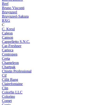
Bref
Bruno Visconti
Bruynzeel
Bruynzeel-Sakura
BXG
C
C. Kreul
Calgon
Canson
Cappelletto S.N.C.
Car-Freshner
Carioca
Centropen
Certa
Chameleon
Chartpak
Chistin Professional
Cif
Cillit Bang
Clairefontaine
Clin
Colorfin LLC
Colorino
Comet
Copic