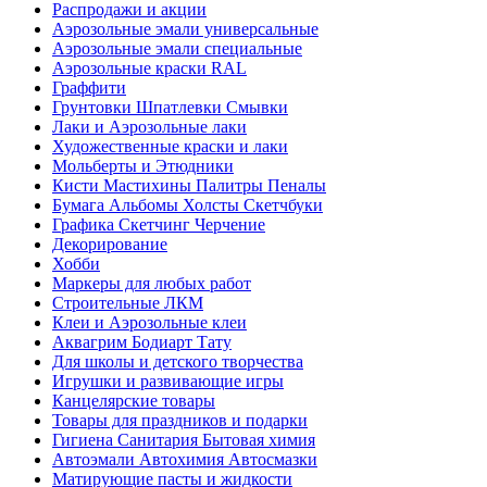
Распродажи и акции
Аэрозольные эмали универсальные
Аэрозольные эмали специальные
Аэрозольные краски RAL
Граффити
Грунтовки Шпатлевки Смывки
Лаки и Аэрозольные лаки
Художественные краски и лаки
Мольберты и Этюдники
Кисти Мастихины Палитры Пеналы
Бумага Альбомы Холсты Скетчбуки
Графика Скетчинг Черчение
Декорирование
Хобби
Маркеры для любых работ
Строительные ЛКМ
Клеи и Аэрозольные клеи
Аквагрим Бодиарт Тату
Для школы и детского творчества
Игрушки и развивающие игры
Канцелярские товары
Товары для праздников и подарки
Гигиена Санитария Бытовая химия
Автоэмали Автохимия Автосмазки
Матирующие пасты и жидкости