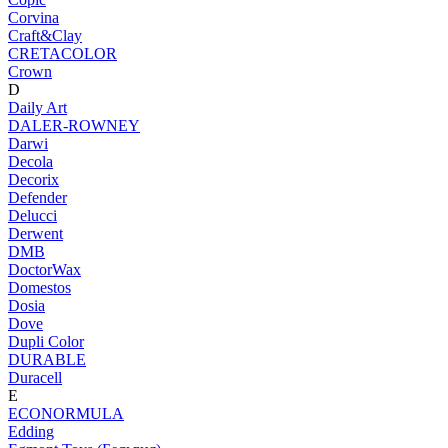
Corvina
Craft&Clay
CRETACOLOR
Crown
D
Daily Art
DALER-ROWNEY
Darwi
Decola
Decorix
Defender
Delucci
Derwent
DMB
DoctorWax
Domestos
Dosia
Dove
Dupli Color
DURABLE
Duracell
E
ECONORMULA
Edding