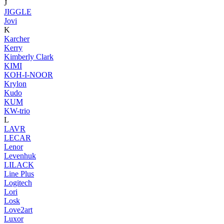
J
JIGGLE
Jovi
K
Karcher
Kerry
Kimberly Clark
KIMI
KOH-I-NOOR
Krylon
Kudo
KUM
KW-trio
L
LAVR
LECAR
Lenor
Levenhuk
LILACK
Line Plus
Logitech
Lori
Losk
Love2art
Luxor