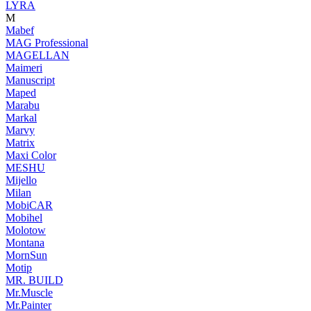
LYRA
M
Mabef
MAG Professional
MAGELLAN
Maimeri
Manuscript
Maped
Marabu
Markal
Marvy
Matrix
Maxi Color
MESHU
Mijello
Milan
MobiCAR
Mobihel
Molotow
Montana
MornSun
Motip
MR. BUILD
Mr.Muscle
Mr.Painter