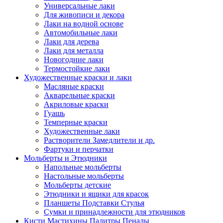
Универсальные лаки
Для живописи и декора
Лаки на водной основе
Автомобильные лаки
Лаки для дерева
Лаки для металла
Новогодние лаки
Термостойкие лаки
Художественные краски и лаки
Масляные краски
Акварельные краски
Акриловые краски
Гуашь
Темперные краски
Художественные лаки
Растворители Замедлители и др.
Фартуки и перчатки
Мольберты и Этюдники
Напольные мольберты
Настольные мольберты
Мольберты детские
Этюдники и ящики для красок
Планшеты Подставки Стулья
Сумки и принадлежности для этюдников
Кисти Мастихины Палитры Пеналы