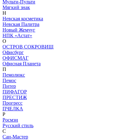
Мульти-Пульти
Мягкий знак
Н
Невская косметика
Невская Палитра
Новый Жемчуг
НПК «Астат»
О
ОСТРОВ СОКРОВИЩ
Офисбург
ОФИСМАГ
Офисная Планета
П
Пемолюкс
Пемос
Питер
ПИФАГОР
ПРЕСТИЖ
Прогресс
ПЧЕЛКА
Р
Росмэн
Русский стиль
С
Сан-Мастер