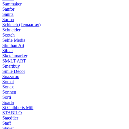
Sammaker
Sanfor
Sanita
Sarma
Schleich (Германия)
Schneider
Scotch
Selfie Media
Shinhan Art
Sibiar
Sketchmarker
SM-LT ART
Smartbuy
Smile Decor
Snazaroo
Somat
Sonax
Sonnen
Sorti
Sparta
St Cuthberts Mill
STABILO
Staedtler
Staff
Stayer