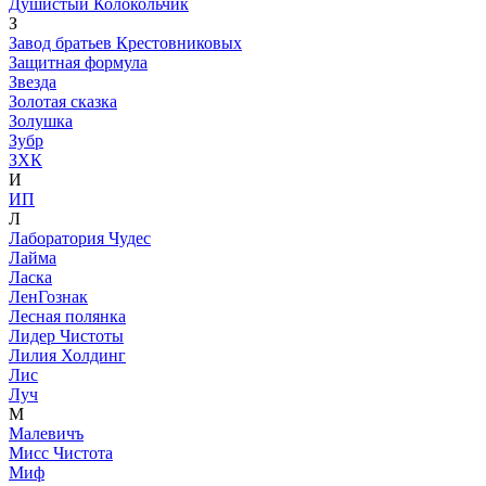
Душистый Колокольчик
З
Завод братьев Крестовниковых
Защитная формула
Звезда
Золотая сказка
Золушка
Зубр
ЗХК
И
ИП
Л
Лаборатория Чудес
Лайма
Ласка
ЛенГознак
Лесная полянка
Лидер Чистоты
Лилия Холдинг
Лис
Луч
М
Малевичъ
Мисс Чистота
Миф