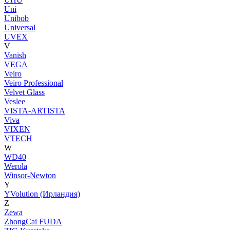
Uni
Unibob
Universal
UVEX
V
Vanish
VEGA
Veiro
Veiro Professional
Velvet Glass
Veslee
VISTA-ARTISTA
Viva
VIXEN
VTECH
W
WD40
Werola
Winsor-Newton
Y
YVolution (Ирландия)
Z
Zewa
ZhongCai FUDA