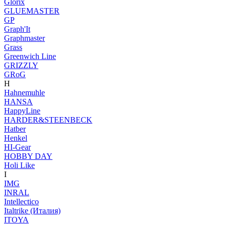
Glorix
GLUEMASTER
GP
Graph'It
Graphmaster
Grass
Greenwich Line
GRIZZLY
GRoG
H
Hahnemuhle
HANSA
HappyLine
HARDER&STEENBECK
Hatber
Henkel
HI-Gear
HOBBY DAY
Holi Like
I
IMG
INRAL
Intellectico
Italtrike (Италия)
ITOYA