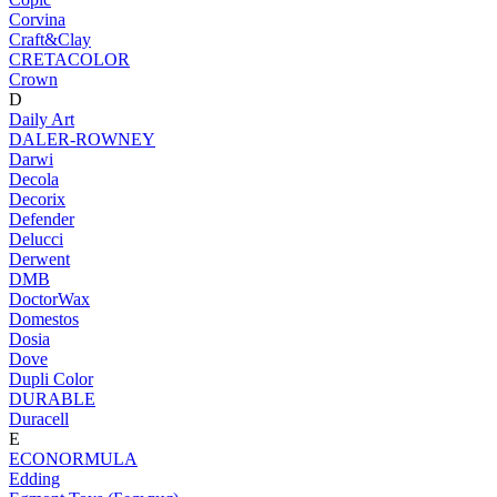
Corvina
Craft&Clay
CRETACOLOR
Crown
D
Daily Art
DALER-ROWNEY
Darwi
Decola
Decorix
Defender
Delucci
Derwent
DMB
DoctorWax
Domestos
Dosia
Dove
Dupli Color
DURABLE
Duracell
E
ECONORMULA
Edding