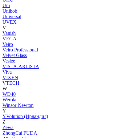
Uni
Unibob
Universal
UVEX
V
Vanish
VEGA
Veiro
Veiro Professional
Velvet Glass
Veslee
VISTA-ARTISTA
Viva
VIXEN
VTECH
W
WD40
Werola
Winsor-Newton
Y
YVolution (Ирландия)
Z
Zewa
ZhongCai FUDA