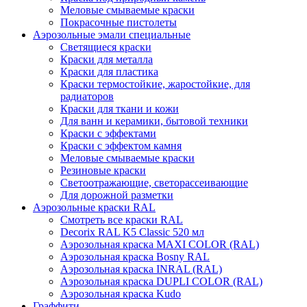
Меловые смываемые краски
Покрасочные пистолеты
Аэрозольные эмали специальные
Светящиеся краски
Краски для металла
Краски для пластика
Краски термостойкие, жаростойкие, для
радиаторов
Краски для ткани и кожи
Для ванн и керамики, бытовой техники
Краски с эффектами
Краски с эффектом камня
Меловые смываемые краски
Резиновые краски
Светоотражающие, светорассеивающие
Для дорожной разметки
Аэрозольные краски RAL
Смотреть все краски RAL
Decorix RAL K5 Classic 520 мл
Аэрозольная краска MAXI COLOR (RAL)
Аэрозольная краска Bosny RAL
Аэрозольная краска INRAL (RAL)
Аэрозольная краска DUPLI COLOR (RAL)
Аэрозольная краска Kudo
Граффити