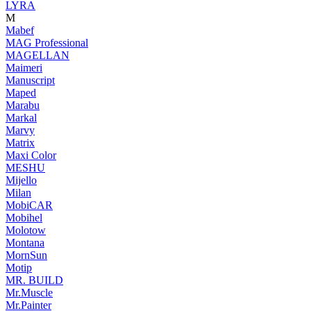
LYRA
M
Mabef
MAG Professional
MAGELLAN
Maimeri
Manuscript
Maped
Marabu
Markal
Marvy
Matrix
Maxi Color
MESHU
Mijello
Milan
MobiCAR
Mobihel
Molotow
Montana
MornSun
Motip
MR. BUILD
Mr.Muscle
Mr.Painter