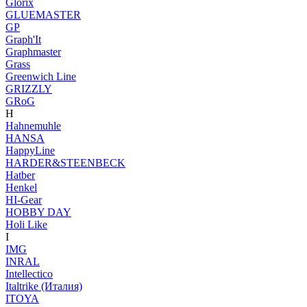
Glorix
GLUEMASTER
GP
Graph'It
Graphmaster
Grass
Greenwich Line
GRIZZLY
GRoG
H
Hahnemuhle
HANSA
HappyLine
HARDER&STEENBECK
Hatber
Henkel
HI-Gear
HOBBY DAY
Holi Like
I
IMG
INRAL
Intellectico
Italtrike (Италия)
ITOYA