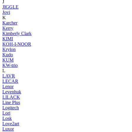
J
JIGGLE
Jovi
K
Karcher
Kerry
Kimberly Clark
KIMI
KOH-I-NOOR
Krylon
Kudo
KUM
KW-trio
L
LAVR
LECAR
Lenor
Levenhuk
LILACK
Line Plus
Logitech
Lori
Losk
Love2art
Luxor