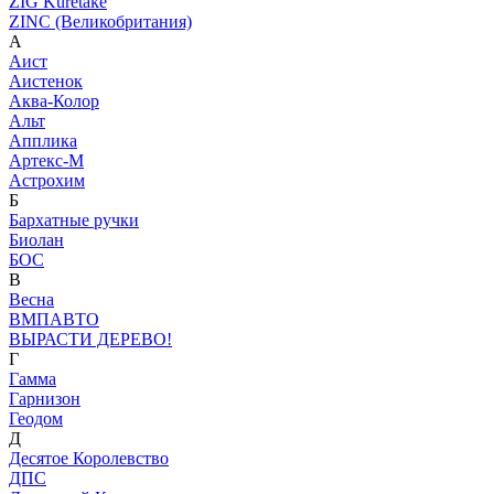
ZIG Kuretake
ZINC (Великобритания)
А
Аист
Аистенок
Аква-Колор
Альт
Апплика
Артекс-М
Астрохим
Б
Бархатные ручки
Биолан
БОС
В
Весна
ВМПАВТО
ВЫРАСТИ ДЕРЕВО!
Г
Гамма
Гарнизон
Геодом
Д
Десятое Королевство
ДПС