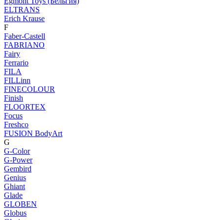
Egmont Toys (Бельгия)
ELTRANS
Erich Krause
F
Faber-Castell
FABRIANO
Fairy
Ferrario
FILA
FILLinn
FINECOLOUR
Finish
FLOORTEX
Focus
Freshco
FUSION BodyArt
G
G-Color
G-Power
Gembird
Genius
Ghiant
Glade
GLOBEN
Globus