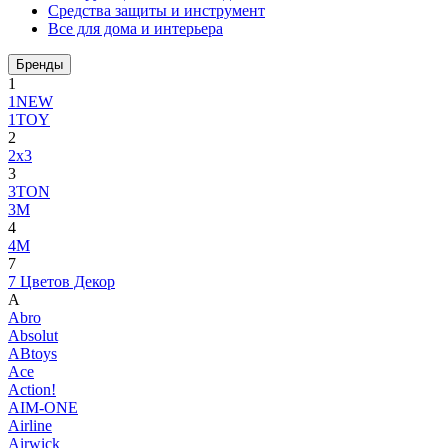
Средства защиты и инструмент
Все для дома и интерьера
Бренды
1
1NEW
1TOY
2
2x3
3
3TON
3М
4
4M
7
7 Цветов Декор
A
Abro
Absolut
ABtoys
Ace
Action!
AIM-ONE
Airline
Airwick