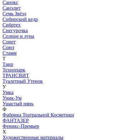
Санокс
Санэлит
Семь Звёзд
Сибирский кедр
Сибртех
Снегурочка
Солнце и луна
Сонет
Союз
Стамм
Т
Таир
Технопарк
ТРАНСВИТ
Туалетный Утенок
У
Умка
Уник-Ум
Ушастый нянь
Ф
Фабрика Театральной Косметики
ФАНТАЗЕР
Феникс-Премьер
Х
Художественные материалы