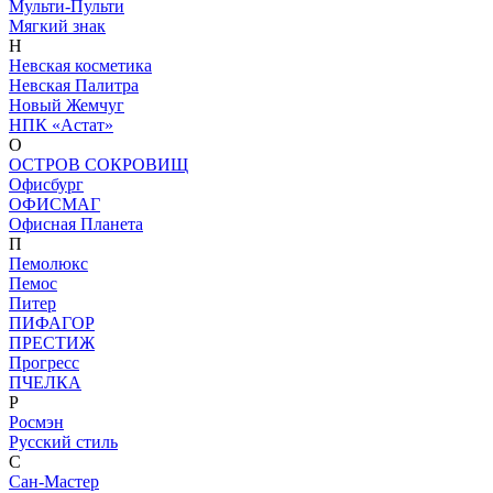
Мульти-Пульти
Мягкий знак
Н
Невская косметика
Невская Палитра
Новый Жемчуг
НПК «Астат»
О
ОСТРОВ СОКРОВИЩ
Офисбург
ОФИСМАГ
Офисная Планета
П
Пемолюкс
Пемос
Питер
ПИФАГОР
ПРЕСТИЖ
Прогресс
ПЧЕЛКА
Р
Росмэн
Русский стиль
С
Сан-Мастер