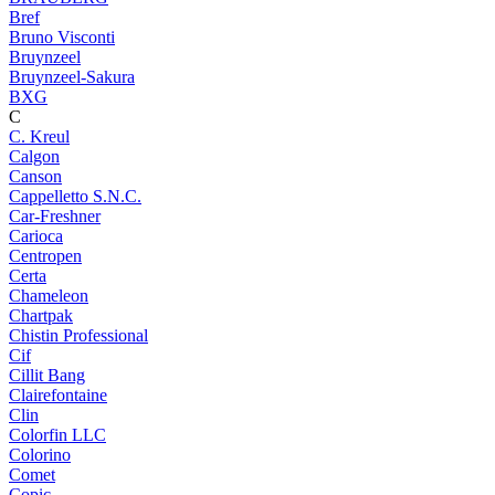
Bref
Bruno Visconti
Bruynzeel
Bruynzeel-Sakura
BXG
C
C. Kreul
Calgon
Canson
Cappelletto S.N.C.
Car-Freshner
Carioca
Centropen
Certa
Chameleon
Chartpak
Chistin Professional
Cif
Cillit Bang
Clairefontaine
Clin
Colorfin LLC
Colorino
Comet
Copic