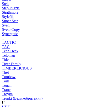
Stels
Step Puzzle
Strathmore
Stylefile
Super Star
Sven
Sveto Copy
Synergetic
T
TACTIC
TAG
Tech Deck
Teloman
Tide
Tiger Family
TIMBERLICIOUS
Tiret
Tombow
Tork
Touch
Trane
Troyka
Trunki (Великобритания)
U
UHU