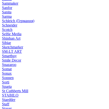
Sammaker
Sanfor
Sanita
Sarma
Schleich (Германия)
Schneider
Scotch
Selfie Media
Shinhan Art
Sibiar
Sketchmarker
SM-LT ART
Smartbuy
Smile Decor
Snazaroo
Somat
Sonax
Sonnen
Sorti
Sparta
St Cuthberts Mill
STABILO
Staedtler
Staff
Stayer