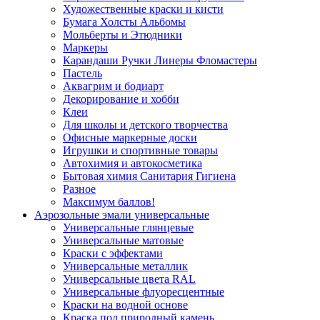
Художественные краски и кисти
Бумага Холсты Альбомы
Мольберты и Этюдники
Маркеры
Карандаши Ручки Линеры Фломастеры
Пастель
Аквагрим и бодиарт
Декорирование и хобби
Клеи
Для школы и детского творчества
Офисные маркерные доски
Игрушки и спортивные товары
Автохимия и автокосметика
Бытовая химия Санитария Гигиена
Разное
Максимум баллов!
Аэрозольные эмали универсальные
Универсальные глянцевые
Универсальные матовые
Краски с эффектами
Универсальные металлик
Универсальные цвета RAL
Универсальные флуоресцентные
Краски на водной основе
Краска под природный камень