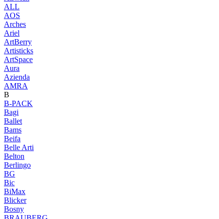
ALL
AOS
Arches
Ariel
ArtBerry
Artisticks
ArtSpace
Aura
Azienda
AМRA
B
B-PACK
Bagi
Ballet
Bams
Beifa
Belle Arti
Belton
Berlingo
BG
Bic
BiMax
Blicker
Bosny
BRAUBERG