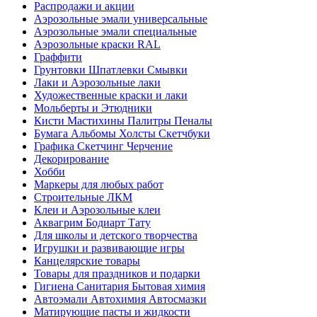
Распродажи и акции
Аэрозольные эмали универсальные
Аэрозольные эмали специальные
Аэрозольные краски RAL
Граффити
Грунтовки Шпатлевки Смывки
Лаки и Аэрозольные лаки
Художественные краски и лаки
Мольберты и Этюдники
Кисти Мастихины Палитры Пеналы
Бумага Альбомы Холсты Скетчбуки
Графика Скетчинг Черчение
Декорирование
Хобби
Маркеры для любых работ
Строительные ЛКМ
Клеи и Аэрозольные клеи
Аквагрим Бодиарт Тату
Для школы и детского творчества
Игрушки и развивающие игры
Канцелярские товары
Товары для праздников и подарки
Гигиена Санитария Бытовая химия
Автоэмали Автохимия Автосмазки
Матирующие пасты и жидкости