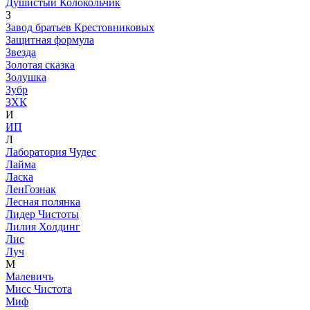
Душистый Колокольчик
З
Завод братьев Крестовниковых
Защитная формула
Звезда
Золотая сказка
Золушка
Зубр
ЗХК
И
ИП
Л
Лаборатория Чудес
Лайма
Ласка
ЛенГознак
Лесная полянка
Лидер Чистоты
Лилия Холдинг
Лис
Луч
М
Малевичъ
Мисс Чистота
Миф