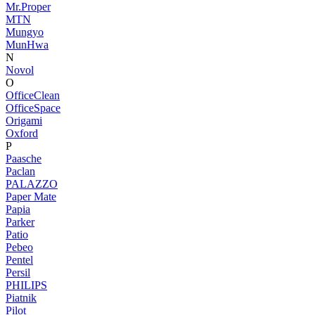
Mr.Proper
MTN
Mungyo
MunHwa
N
Novol
O
OfficeClean
OfficeSpace
Origami
Oxford
P
Paasche
Paclan
PALAZZO
Paper Mate
Papia
Parker
Patio
Pebeo
Pentel
Persil
PHILIPS
Piatnik
Pilot