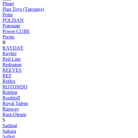
Pinart
Plan Toys (Таиланд)
Point
POLISAN
Potentate
Power CUBE
Presto
R
RAYDAY
Rayher
Red Line
Redragon
REEVES
REF
Reflex
ROTONDO
Rotring
Roubloff
Royal Talens
Runway
Rust-Oleum
S
Sadipal
Sakura
Salfeti