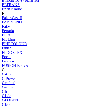
Egmont Toys (Бельгия)
ELTRANS
Erich Krause
F
Faber-Castell
FABRIANO
Fairy
Ferrario
FILA
FILLinn
FINECOLOUR
Finish
FLOORTEX
Focus
Freshco
FUSION BodyArt
G
G-Color
G-Power
Gembird
Genius
Ghiant
Glade
GLOBEN
Globus