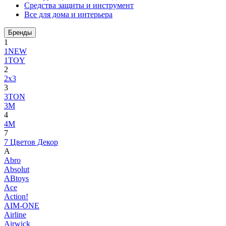
Средства защиты и инструмент
Все для дома и интерьера
Бренды
1
1NEW
1TOY
2
2x3
3
3TON
3М
4
4M
7
7 Цветов Декор
A
Abro
Absolut
ABtoys
Ace
Action!
AIM-ONE
Airline
Airwick