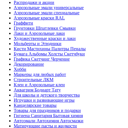
Распродажи и акции
Аэрозольные эмали универсальные
Аэрозольные эмали специальные
Аэрозольные краски RAL
Граффити
Грунтовки Шпатлевки Смывки
Лаки и Аэрозольные лаки
Художественные краски и лаки
Мольберты и Этюдники
Кисти Мастихины Палитры Пеналы
Бумага Альбомы Холсты Скетчбуки
Графика Скетчинг Черчение
Декорирование
Хобби
Маркеры для любых работ
Строительные ЛКМ
Клеи и Аэрозольные клеи
Аквагрим Бодиарт Тату
Для школы и детского творчества
Игрушки и развивающие игры
Канцелярские товары
Товары для праздников и подарки
Гигиена Санитария Бытовая химия
Автоэмали Автохимия Автосмазки
Матирующие пасты и жидкости