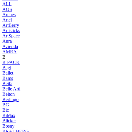
ALL
AOS
Arches
Ariel
ArtBerry
Artisticks
ArtSpace
Aura
Azienda
AМRA
B
B-PACK
Bagi
Ballet
Bams
Beifa
Belle Arti
Belton
Berlingo
BG
Bic
BiMax
Blicker
Bosny
BRAUBERG