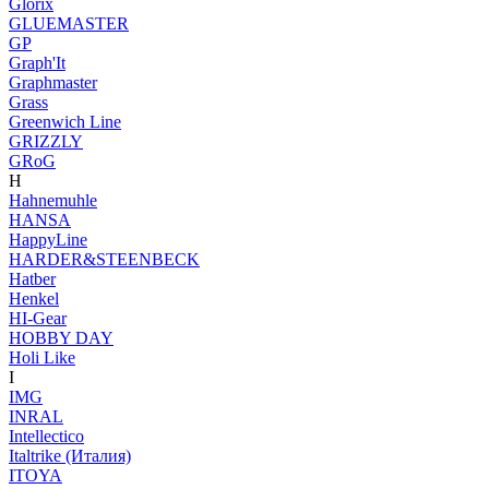
Glorix
GLUEMASTER
GP
Graph'It
Graphmaster
Grass
Greenwich Line
GRIZZLY
GRoG
H
Hahnemuhle
HANSA
HappyLine
HARDER&STEENBECK
Hatber
Henkel
HI-Gear
HOBBY DAY
Holi Like
I
IMG
INRAL
Intellectico
Italtrike (Италия)
ITOYA