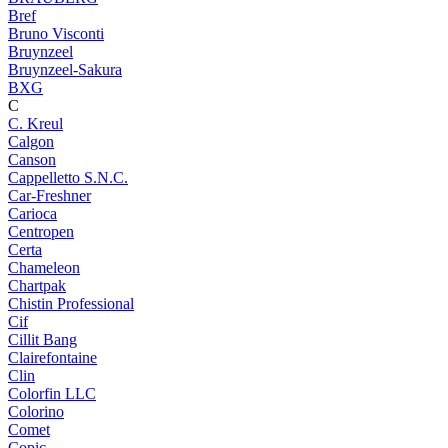
Bref
Bruno Visconti
Bruynzeel
Bruynzeel-Sakura
BXG
C
C. Kreul
Calgon
Canson
Cappelletto S.N.C.
Car-Freshner
Carioca
Centropen
Certa
Chameleon
Chartpak
Chistin Professional
Cif
Cillit Bang
Clairefontaine
Clin
Colorfin LLC
Colorino
Comet
Copic