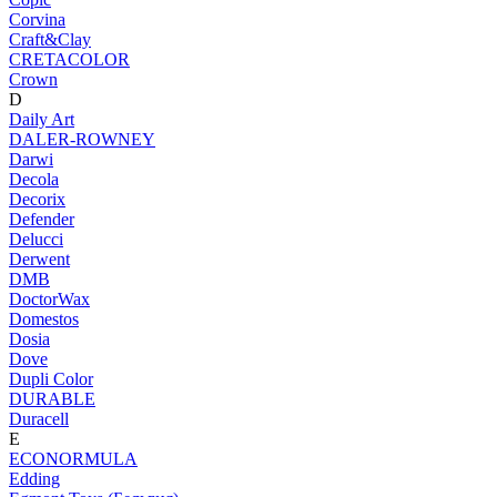
Corvina
Craft&Clay
CRETACOLOR
Crown
D
Daily Art
DALER-ROWNEY
Darwi
Decola
Decorix
Defender
Delucci
Derwent
DMB
DoctorWax
Domestos
Dosia
Dove
Dupli Color
DURABLE
Duracell
E
ECONORMULA
Edding