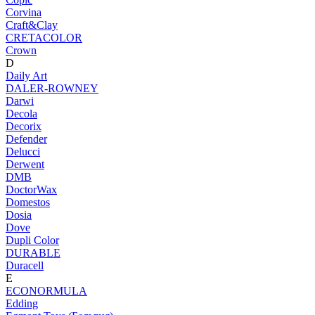
Corvina
Craft&Clay
CRETACOLOR
Crown
D
Daily Art
DALER-ROWNEY
Darwi
Decola
Decorix
Defender
Delucci
Derwent
DMB
DoctorWax
Domestos
Dosia
Dove
Dupli Color
DURABLE
Duracell
E
ECONORMULA
Edding