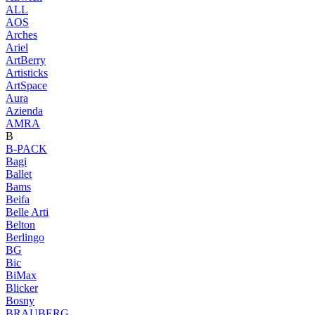
ALL
AOS
Arches
Ariel
ArtBerry
Artisticks
ArtSpace
Aura
Azienda
AМRA
B
B-PACK
Bagi
Ballet
Bams
Beifa
Belle Arti
Belton
Berlingo
BG
Bic
BiMax
Blicker
Bosny
BRAUBERG