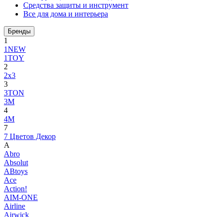
Средства защиты и инструмент
Все для дома и интерьера
Бренды
1
1NEW
1TOY
2
2x3
3
3TON
3М
4
4M
7
7 Цветов Декор
A
Abro
Absolut
ABtoys
Ace
Action!
AIM-ONE
Airline
Airwick