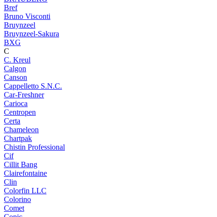
Bref
Bruno Visconti
Bruynzeel
Bruynzeel-Sakura
BXG
C
C. Kreul
Calgon
Canson
Cappelletto S.N.C.
Car-Freshner
Carioca
Centropen
Certa
Chameleon
Chartpak
Chistin Professional
Cif
Cillit Bang
Clairefontaine
Clin
Colorfin LLC
Colorino
Comet
Copic