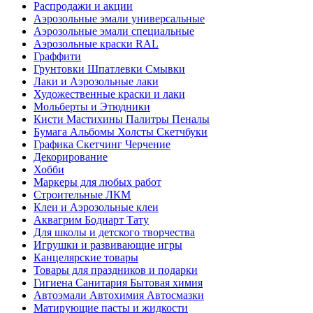
Распродажи и акции
Аэрозольные эмали универсальные
Аэрозольные эмали специальные
Аэрозольные краски RAL
Граффити
Грунтовки Шпатлевки Смывки
Лаки и Аэрозольные лаки
Художественные краски и лаки
Мольберты и Этюдники
Кисти Мастихины Палитры Пеналы
Бумага Альбомы Холсты Скетчбуки
Графика Скетчинг Черчение
Декорирование
Хобби
Маркеры для любых работ
Строительные ЛКМ
Клеи и Аэрозольные клеи
Аквагрим Бодиарт Тату
Для школы и детского творчества
Игрушки и развивающие игры
Канцелярские товары
Товары для праздников и подарки
Гигиена Санитария Бытовая химия
Автоэмали Автохимия Автосмазки
Матирующие пасты и жидкости