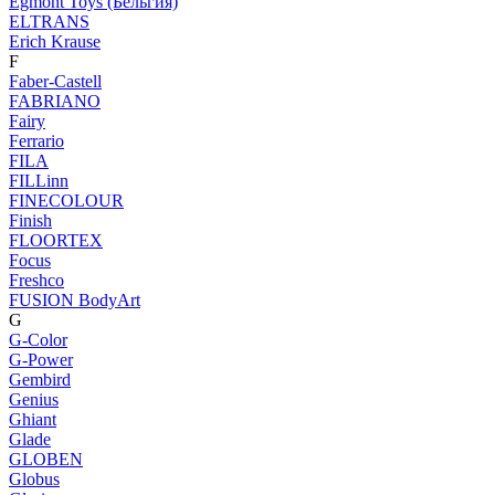
Egmont Toys (Бельгия)
ELTRANS
Erich Krause
F
Faber-Castell
FABRIANO
Fairy
Ferrario
FILA
FILLinn
FINECOLOUR
Finish
FLOORTEX
Focus
Freshco
FUSION BodyArt
G
G-Color
G-Power
Gembird
Genius
Ghiant
Glade
GLOBEN
Globus