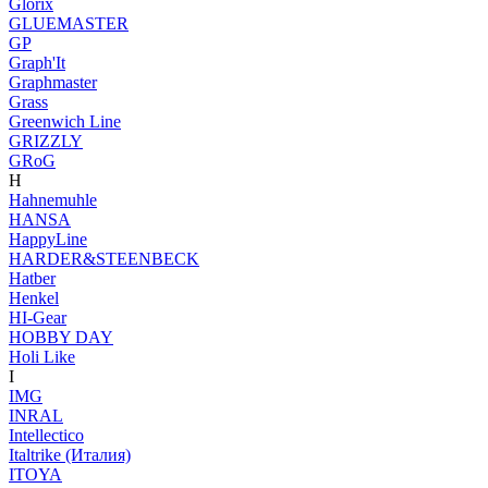
Glorix
GLUEMASTER
GP
Graph'It
Graphmaster
Grass
Greenwich Line
GRIZZLY
GRoG
H
Hahnemuhle
HANSA
HappyLine
HARDER&STEENBECK
Hatber
Henkel
HI-Gear
HOBBY DAY
Holi Like
I
IMG
INRAL
Intellectico
Italtrike (Италия)
ITOYA