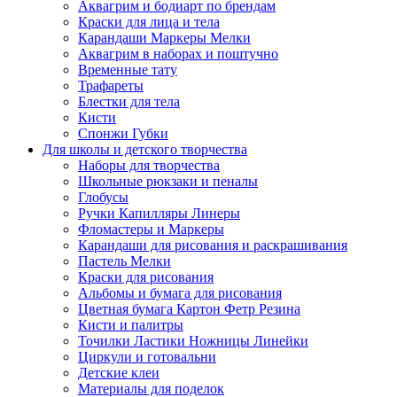
Аквагрим и бодиарт по брендам
Краски для лица и тела
Карандаши Маркеры Мелки
Аквагрим в наборах и поштучно
Временные тату
Трафареты
Блестки для тела
Кисти
Спонжи Губки
Для школы и детского творчества
Наборы для творчества
Школьные рюкзаки и пеналы
Глобусы
Ручки Капилляры Линеры
Фломастеры и Маркеры
Карандаши для рисования и раскрашивания
Пастель Мелки
Краски для рисования
Альбомы и бумага для рисования
Цветная бумага Картон Фетр Резина
Кисти и палитры
Точилки Ластики Ножницы Линейки
Циркули и готовальни
Детские клеи
Материалы для поделок