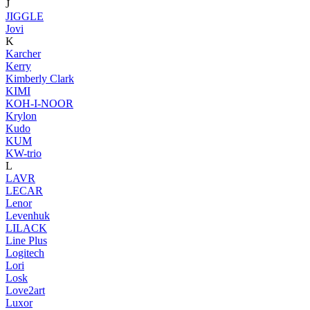
J
JIGGLE
Jovi
K
Karcher
Kerry
Kimberly Clark
KIMI
KOH-I-NOOR
Krylon
Kudo
KUM
KW-trio
L
LAVR
LECAR
Lenor
Levenhuk
LILACK
Line Plus
Logitech
Lori
Losk
Love2art
Luxor