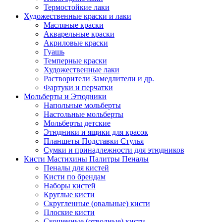
Термостойкие лаки
Художественные краски и лаки
Масляные краски
Акварельные краски
Акриловые краски
Гуашь
Темперные краски
Художественные лаки
Растворители Замедлители и др.
Фартуки и перчатки
Мольберты и Этюдники
Напольные мольберты
Настольные мольберты
Мольберты детские
Этюдники и ящики для красок
Планшеты Подставки Стулья
Сумки и принадлежности для этюдников
Кисти Мастихины Палитры Пеналы
Пеналы для кистей
Кисти по брендам
Наборы кистей
Круглые кисти
Скругленные (овальные) кисти
Плоские кисти
Скошенные (отводные) кисти