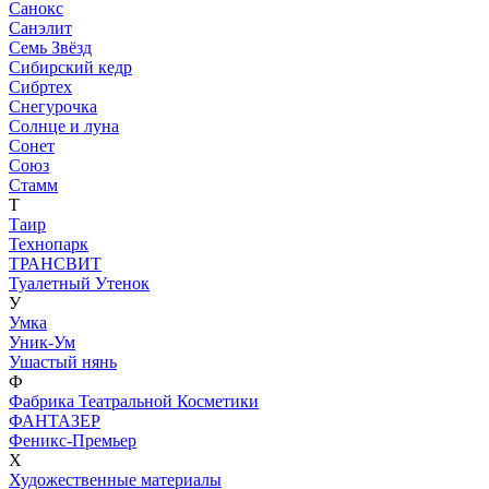
Санокс
Санэлит
Семь Звёзд
Сибирский кедр
Сибртех
Снегурочка
Солнце и луна
Сонет
Союз
Стамм
Т
Таир
Технопарк
ТРАНСВИТ
Туалетный Утенок
У
Умка
Уник-Ум
Ушастый нянь
Ф
Фабрика Театральной Косметики
ФАНТАЗЕР
Феникс-Премьер
Х
Художественные материалы