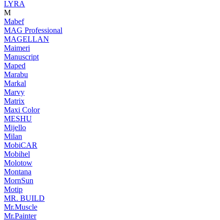
LYRA
M
Mabef
MAG Professional
MAGELLAN
Maimeri
Manuscript
Maped
Marabu
Markal
Marvy
Matrix
Maxi Color
MESHU
Mijello
Milan
MobiCAR
Mobihel
Molotow
Montana
MornSun
Motip
MR. BUILD
Mr.Muscle
Mr.Painter