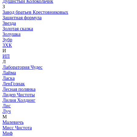
Душистый Колокольчик
З
Завод братьев Крестовниковых
Защитная формула
Звезда
Золотая сказка
Золушка
Зубр
ЗХК
И
ИП
Л
Лаборатория Чудес
Лайма
Ласка
ЛенГознак
Лесная полянка
Лидер Чистоты
Лилия Холдинг
Лис
Луч
М
Малевичъ
Мисс Чистота
Миф