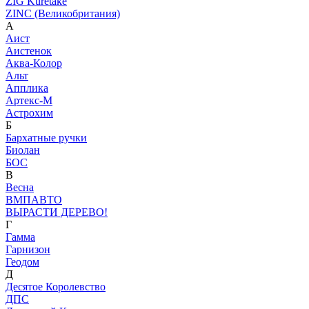
ZIG Kuretake
ZINC (Великобритания)
А
Аист
Аистенок
Аква-Колор
Альт
Апплика
Артекс-М
Астрохим
Б
Бархатные ручки
Биолан
БОС
В
Весна
ВМПАВТО
ВЫРАСТИ ДЕРЕВО!
Г
Гамма
Гарнизон
Геодом
Д
Десятое Королевство
ДПС