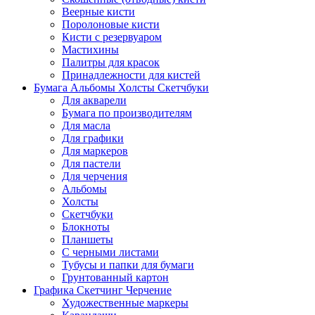
Веерные кисти
Поролоновые кисти
Кисти с резервуаром
Мастихины
Палитры для красок
Принадлежности для кистей
Бумага Альбомы Холсты Скетчбуки
Для акварели
Бумага по производителям
Для масла
Для графики
Для маркеров
Для пастели
Для черчения
Альбомы
Холсты
Скетчбуки
Блокноты
Планшеты
С черными листами
Тубусы и папки для бумаги
Грунтованный картон
Графика Скетчинг Черчение
Художественные маркеры