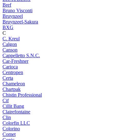
Bref
Bruno Visconti
Bruynzeel
Bruynzeel-Sakura
BXG
C
C. Kreul
Calgon
Canson
Cappelletto S.N.C.
Car-Freshner
Carioca
Centropen
Certa
Chameleon
Chartpak
Chistin Professional
Cif
Cillit Bang
Clairefontaine
Clin
Colorfin LLC
Colorino
Comet
Copic