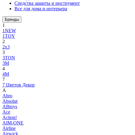
Средства защиты и инструмент
Все для дома и интерьера
Бренды
1
1NEW
1TOY
2
2x3
3
3TON
3М
4
4M
7
7 Цветов Декор
A
Abro
Absolut
ABtoys
Ace
Action!
AIM-ONE
Airline
Airwick