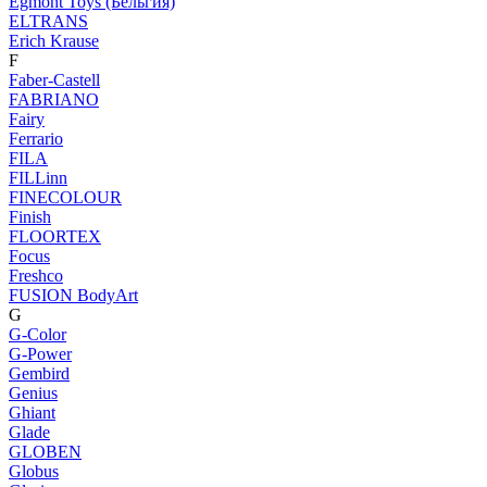
Egmont Toys (Бельгия)
ELTRANS
Erich Krause
F
Faber-Castell
FABRIANO
Fairy
Ferrario
FILA
FILLinn
FINECOLOUR
Finish
FLOORTEX
Focus
Freshco
FUSION BodyArt
G
G-Color
G-Power
Gembird
Genius
Ghiant
Glade
GLOBEN
Globus