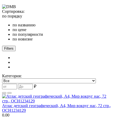
Сортировка:
по порядку
по названию
по цене
по популярности
по новизне
Filters
Категория:
₽
Атлас детский географический, А4, Мир вокруг нас, 72 стр.,
ОСН1234129
0.00