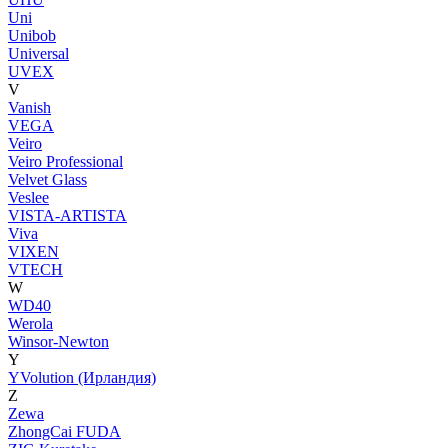
Uni
Unibob
Universal
UVEX
V
Vanish
VEGA
Veiro
Veiro Professional
Velvet Glass
Veslee
VISTA-ARTISTA
Viva
VIXEN
VTECH
W
WD40
Werola
Winsor-Newton
Y
YVolution (Ирландия)
Z
Zewa
ZhongCai FUDA