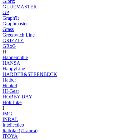
Glorix
GLUEMASTER
GP
Graph'It
Graphmaster
Grass
Greenwich Line
GRIZZLY
GRoG
H
Hahnemuhle
HANSA
HappyLine
HARDER&STEENBECK
Hatber
Henkel
HI-Gear
HOBBY DAY
Holi Like
I
IMG
INRAL
Intellectico
Italtrike (Италия)
ITOYA