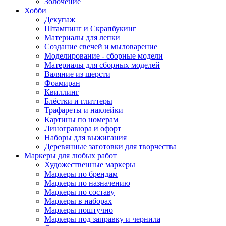
Золочение
Хобби
Декупаж
Штампинг и Скрапбукинг
Материалы для лепки
Создание свечей и мыловарение
Моделирование - сборные модели
Материалы для сборных моделей
Валяние из шерсти
Фоамиран
Квиллинг
Блёстки и глиттеры
Трафареты и наклейки
Картины по номерам
Линогравюра и офорт
Наборы для выжигания
Деревянные заготовки для творчества
Маркеры для любых работ
Художественные маркеры
Маркеры по брендам
Маркеры по назначению
Маркеры по составу
Маркеры в наборах
Маркеры поштучно
Маркеры под заправку и чернила