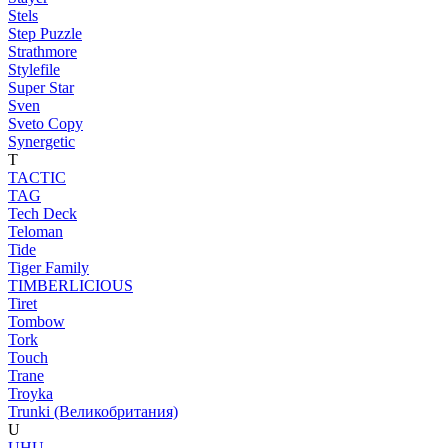
Stels
Step Puzzle
Strathmore
Stylefile
Super Star
Sven
Sveto Copy
Synergetic
T
TACTIC
TAG
Tech Deck
Teloman
Tide
Tiger Family
TIMBERLICIOUS
Tiret
Tombow
Tork
Touch
Trane
Troyka
Trunki (Великобритания)
U
UHU