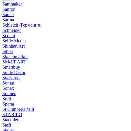
Sammaker
Sanfor
Sanita
Sarma
Schleich (Германия)
Schneider
Scotch
Selfie Media
Shinhan Art
Sibiar
Sketchmarker
SM-LT ART
Smartbuy
Smile Decor
Snazaroo
Somat
Sonax
Sonnen
Sorti
Sparta
St Cuthberts Mill
STABILO
Staedtler
Staff
Stayer