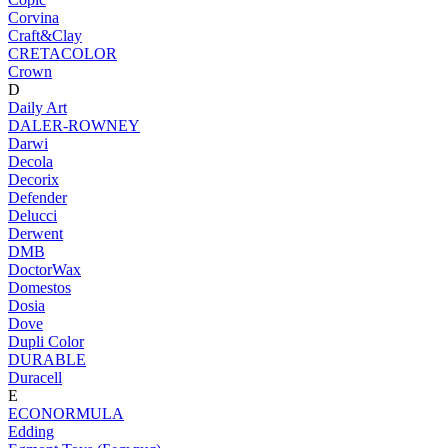
Corvina
Craft&Clay
CRETACOLOR
Crown
D
Daily Art
DALER-ROWNEY
Darwi
Decola
Decorix
Defender
Delucci
Derwent
DMB
DoctorWax
Domestos
Dosia
Dove
Dupli Color
DURABLE
Duracell
E
ECONORMULA
Edding