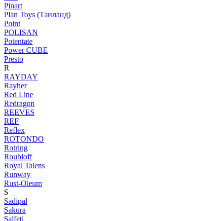
Pinart
Plan Toys (Таиланд)
Point
POLISAN
Potentate
Power CUBE
Presto
R
RAYDAY
Rayher
Red Line
Redragon
REEVES
REF
Reflex
ROTONDO
Rotring
Roubloff
Royal Talens
Runway
Rust-Oleum
S
Sadipal
Sakura
Salfeti