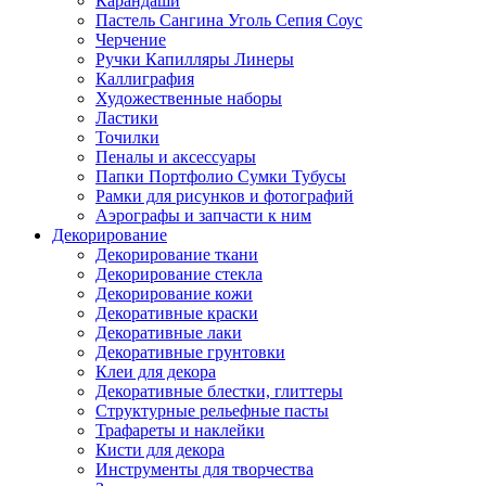
Карандаши
Пастель Сангина Уголь Сепия Соус
Черчение
Ручки Капилляры Линеры
Каллиграфия
Художественные наборы
Ластики
Точилки
Пеналы и аксессуары
Папки Портфолио Сумки Тубусы
Рамки для рисунков и фотографий
Аэрографы и запчасти к ним
Декорирование
Декорирование ткани
Декорирование стекла
Декорирование кожи
Декоративные краски
Декоративные лаки
Декоративные грунтовки
Клеи для декора
Декоративные блестки, глиттеры
Структурные рельефные пасты
Трафареты и наклейки
Кисти для декора
Инструменты для творчества