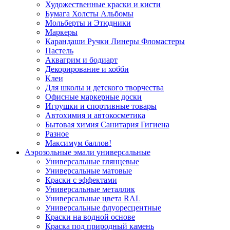
Художественные краски и кисти
Бумага Холсты Альбомы
Мольберты и Этюдники
Маркеры
Карандаши Ручки Линеры Фломастеры
Пастель
Аквагрим и бодиарт
Декорирование и хобби
Клеи
Для школы и детского творчества
Офисные маркерные доски
Игрушки и спортивные товары
Автохимия и автокосметика
Бытовая химия Санитария Гигиена
Разное
Максимум баллов!
Аэрозольные эмали универсальные
Универсальные глянцевые
Универсальные матовые
Краски с эффектами
Универсальные металлик
Универсальные цвета RAL
Универсальные флуоресцентные
Краски на водной основе
Краска под природный камень