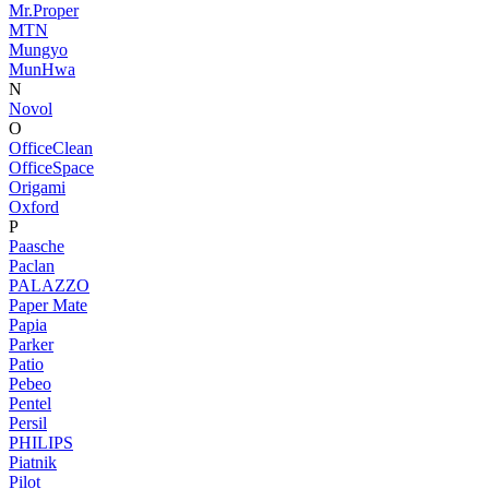
Mr.Proper
MTN
Mungyo
MunHwa
N
Novol
O
OfficeClean
OfficeSpace
Origami
Oxford
P
Paasche
Paclan
PALAZZO
Paper Mate
Papia
Parker
Patio
Pebeo
Pentel
Persil
PHILIPS
Piatnik
Pilot