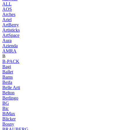
ALL
AOS
Arches
Ariel
ArtBerry
Artisticks
ArtSpace
Aura
Azienda
AМRA
B
B-PACK
Bagi
Ballet
Bams
Beifa
Belle Arti
Belton
Berlingo
BG
Bic
BiMax
Blicker
Bosny
BRAUBERG