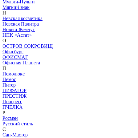
Мульти-Пульти
Мягкий знак
Н
Невская косметика
Невская Палитра
Новый Жемчуг
НПК «Астат»
О
ОСТРОВ СОКРОВИЩ
Офисбург
ОФИСМАГ
Офисная Планета
П
Пемолюкс
Пемос
Питер
ПИФАГОР
ПРЕСТИЖ
Прогресс
ПЧЕЛКА
Р
Росмэн
Русский стиль
С
Сан-Мастер