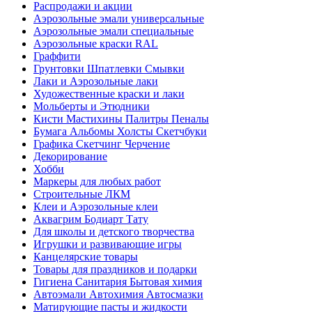
Распродажи и акции
Аэрозольные эмали универсальные
Аэрозольные эмали специальные
Аэрозольные краски RAL
Граффити
Грунтовки Шпатлевки Смывки
Лаки и Аэрозольные лаки
Художественные краски и лаки
Мольберты и Этюдники
Кисти Мастихины Палитры Пеналы
Бумага Альбомы Холсты Скетчбуки
Графика Скетчинг Черчение
Декорирование
Хобби
Маркеры для любых работ
Строительные ЛКМ
Клеи и Аэрозольные клеи
Аквагрим Бодиарт Тату
Для школы и детского творчества
Игрушки и развивающие игры
Канцелярские товары
Товары для праздников и подарки
Гигиена Санитария Бытовая химия
Автоэмали Автохимия Автосмазки
Матирующие пасты и жидкости