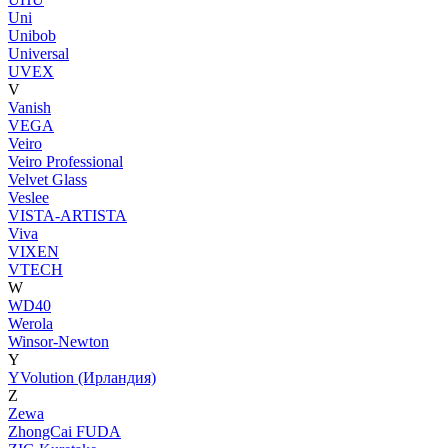
Uni
Unibob
Universal
UVEX
V
Vanish
VEGA
Veiro
Veiro Professional
Velvet Glass
Veslee
VISTA-ARTISTA
Viva
VIXEN
VTECH
W
WD40
Werola
Winsor-Newton
Y
YVolution (Ирландия)
Z
Zewa
ZhongCai FUDA