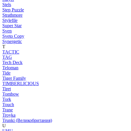
Stels
Step Puzzle
Strathmore
Stylefile
Super Star
Sven
Sveto Copy
Synergetic
T
TACTIC
TAG
Tech Deck
Teloman
Tide
Tiger Family
TIMBERLICIOUS
Tiret
Tombow
Tork
Touch
Trane
Troyka
Trunki (Великобритания)
U
UHU