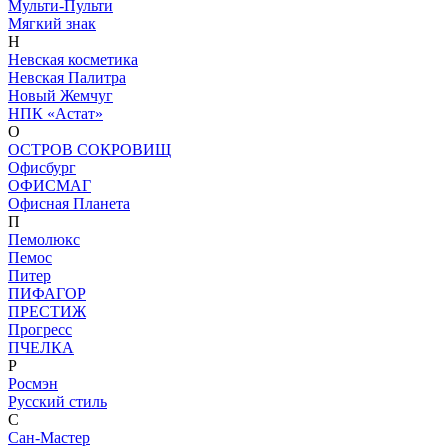
Мульти-Пульти
Мягкий знак
Н
Невская косметика
Невская Палитра
Новый Жемчуг
НПК «Астат»
О
ОСТРОВ СОКРОВИЩ
Офисбург
ОФИСМАГ
Офисная Планета
П
Пемолюкс
Пемос
Питер
ПИФАГОР
ПРЕСТИЖ
Прогресс
ПЧЕЛКА
Р
Росмэн
Русский стиль
С
Сан-Мастер