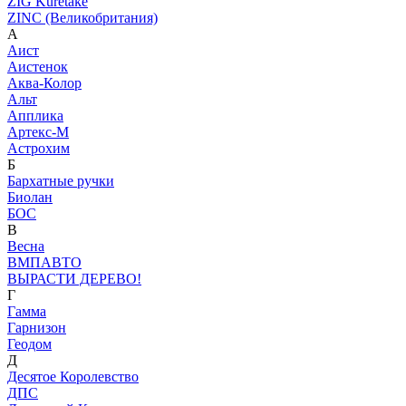
ZIG Kuretake
ZINC (Великобритания)
А
Аист
Аистенок
Аква-Колор
Альт
Апплика
Артекс-М
Астрохим
Б
Бархатные ручки
Биолан
БОС
В
Весна
ВМПАВТО
ВЫРАСТИ ДЕРЕВО!
Г
Гамма
Гарнизон
Геодом
Д
Десятое Королевство
ДПС