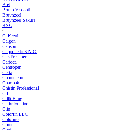
Bref
Bruno Visconti
Bruynzeel
Bruynzeel-Sakura
BXG
C
C. Kreul
Calgon
Canson
Cappelletto S.N.C.
Car-Freshner
Carioca
Centropen
Certa
Chameleon
Chartpak
Chistin Professional
Cif
Cillit Bang
Clairefontaine
Clin
Colorfin LLC
Colorino
Comet
Copic