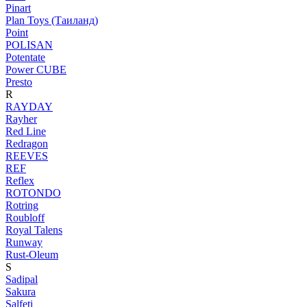
Pinart
Plan Toys (Таиланд)
Point
POLISAN
Potentate
Power CUBE
Presto
R
RAYDAY
Rayher
Red Line
Redragon
REEVES
REF
Reflex
ROTONDO
Rotring
Roubloff
Royal Talens
Runway
Rust-Oleum
S
Sadipal
Sakura
Salfeti