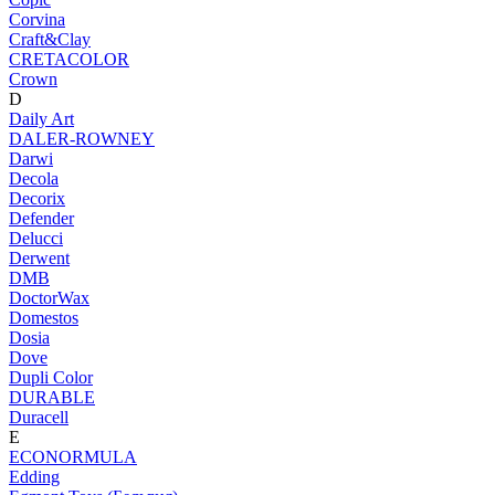
Corvina
Craft&Clay
CRETACOLOR
Crown
D
Daily Art
DALER-ROWNEY
Darwi
Decola
Decorix
Defender
Delucci
Derwent
DMB
DoctorWax
Domestos
Dosia
Dove
Dupli Color
DURABLE
Duracell
E
ECONORMULA
Edding