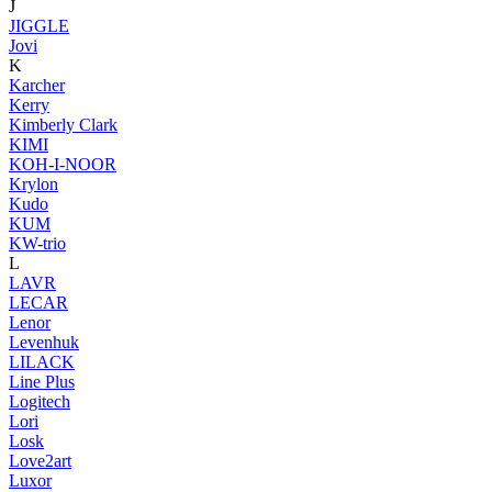
J
JIGGLE
Jovi
K
Karcher
Kerry
Kimberly Clark
KIMI
KOH-I-NOOR
Krylon
Kudo
KUM
KW-trio
L
LAVR
LECAR
Lenor
Levenhuk
LILACK
Line Plus
Logitech
Lori
Losk
Love2art
Luxor