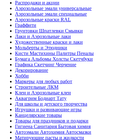
Распродажи и акции
Аэрозольные эмали универсальные
Аэрозольные эмали специальные
Аэрозольные краски RAL
Граффити
Грунтовки Шпатлевки Смывки
Лаки и Аэрозольные лаки
Художественные краски и лаки
Мольберты и Этюдники
Кисти Мастихины Палитры Пеналы
Бумага Альбомы Холсты Скетчбуки
Графика Скетчинг Черчение
Декорирование
Хобби
Маркеры для любых работ
Строительные ЛКМ
Клеи и Аэрозольные клеи
Аквагрим Бодиарт Тату
Для школы и детского творчества
Игрушки и развивающие игры
Канцелярские товары
Товары для праздников и подарки
Гигиена Санитария Бытовая химия
Автоэмали Автохимия Автосмазки
Матирующие пасты и жидкости