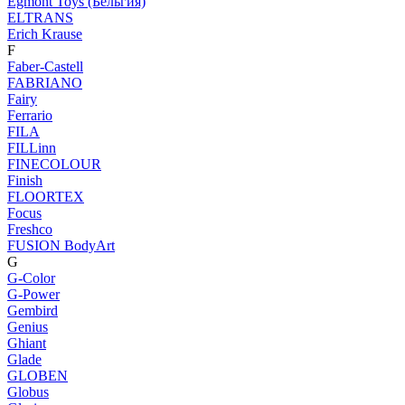
Egmont Toys (Бельгия)
ELTRANS
Erich Krause
F
Faber-Castell
FABRIANO
Fairy
Ferrario
FILA
FILLinn
FINECOLOUR
Finish
FLOORTEX
Focus
Freshco
FUSION BodyArt
G
G-Color
G-Power
Gembird
Genius
Ghiant
Glade
GLOBEN
Globus