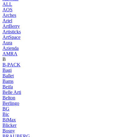
ALL
AOS
Arches
Ariel
ArtBerry
Artisticks
ArtSpace
Aura
Azienda
AМRA
B
B-PACK
Bagi
Ballet
Bams
Beifa
Belle Arti
Belton
Berlingo
BG
Bic
BiMax
Blicker
Bosny
BRAUBERG