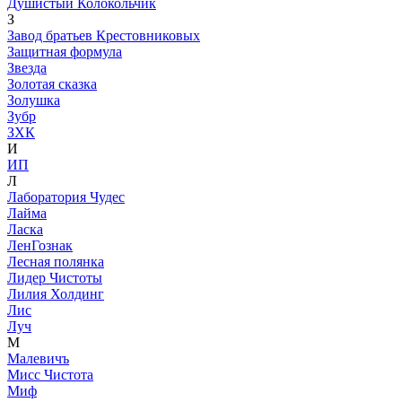
Душистый Колокольчик
З
Завод братьев Крестовниковых
Защитная формула
Звезда
Золотая сказка
Золушка
Зубр
ЗХК
И
ИП
Л
Лаборатория Чудес
Лайма
Ласка
ЛенГознак
Лесная полянка
Лидер Чистоты
Лилия Холдинг
Лис
Луч
М
Малевичъ
Мисс Чистота
Миф