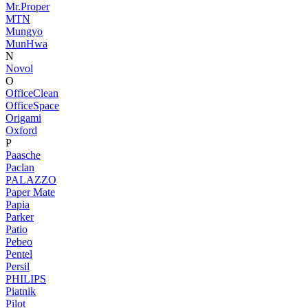
Mr.Proper
MTN
Mungyo
MunHwa
N
Novol
O
OfficeClean
OfficeSpace
Origami
Oxford
P
Paasche
Paclan
PALAZZO
Paper Mate
Papia
Parker
Patio
Pebeo
Pentel
Persil
PHILIPS
Piatnik
Pilot