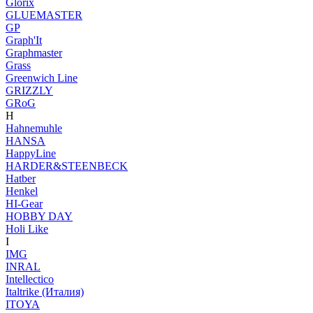
Glorix
GLUEMASTER
GP
Graph'It
Graphmaster
Grass
Greenwich Line
GRIZZLY
GRoG
H
Hahnemuhle
HANSA
HappyLine
HARDER&STEENBECK
Hatber
Henkel
HI-Gear
HOBBY DAY
Holi Like
I
IMG
INRAL
Intellectico
Italtrike (Италия)
ITOYA