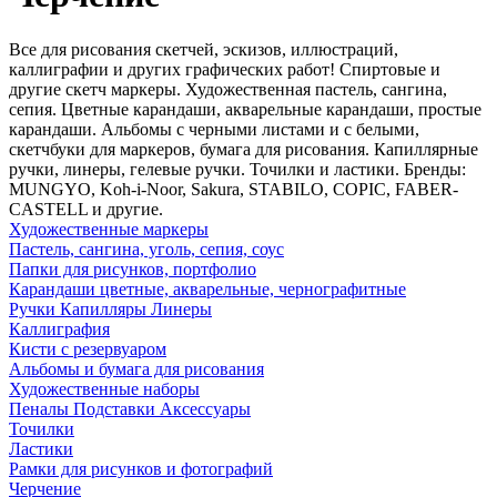
Все для рисования скетчей, эскизов, иллюстраций,
каллиграфии и других графических работ! Спиртовые и
другие скетч маркеры. Художественная пастель, сангина,
сепия. Цветные карандаши, акварельные карандаши, простые
карандаши. Альбомы с черными листами и с белыми,
скетчбуки для маркеров, бумага для рисования. Капиллярные
ручки, линеры, гелевые ручки. Точилки и ластики. Бренды:
MUNGYO, Koh-i-Noor, Sakura, STABILO, СОРIС, FABER-
CASTELL и другие.
Художественные маркеры
Пастель, сангина, уголь, сепия, соус
Папки для рисунков, портфолио
Карандаши цветные, акварельные, чернографитные
Ручки Капилляры Линеры
Каллиграфия
Кисти с резервуаром
Альбомы и бумага для рисования
Художественные наборы
Пеналы Подставки Аксессуары
Точилки
Ластики
Рамки для рисунков и фотографий
Черчение