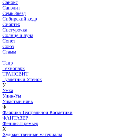
Санокс
Санэлит
Семь Звёзд
Сибирский кедр
Сибртех
Снегурочка
Солнце и луна
Сонет
Союз
Стамм
Т
Таир
Технопарк
ТРАНСВИТ
Туалетный Утенок
У
Умка
Уник-Ум
Ушастый нянь
Ф
Фабрика Театральной Косметики
ФАНТАЗЕР
Феникс-Премьер
Х
Художественные материалы