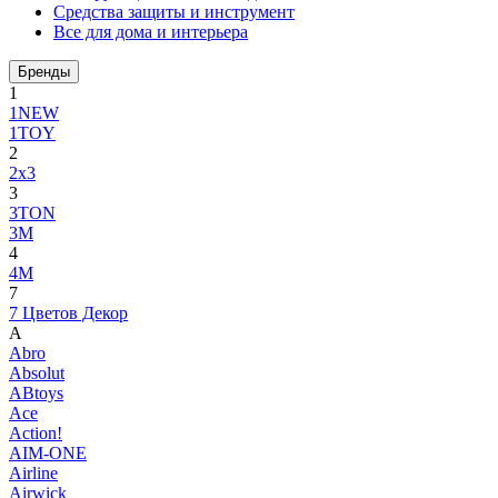
Средства защиты и инструмент
Все для дома и интерьера
Бренды
1
1NEW
1TOY
2
2x3
3
3TON
3М
4
4M
7
7 Цветов Декор
A
Abro
Absolut
ABtoys
Ace
Action!
AIM-ONE
Airline
Airwick