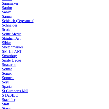
Sammaker
Sanfor
Sanita
Sarma
Schleich (Германия)
Schneider
Scotch
Selfie Media
Shinhan Art
Sibiar
Sketchmarker
SM-LT ART
Smartbuy
Smile Decor
Snazaroo
Somat
Sonax
Sonnen
Sorti
Sparta
St Cuthberts Mill
STABILO
Staedtler
Staff
Stayer