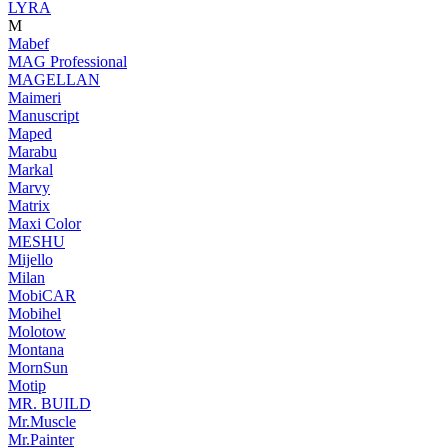
LYRA
M
Mabef
MAG Professional
MAGELLAN
Maimeri
Manuscript
Maped
Marabu
Markal
Marvy
Matrix
Maxi Color
MESHU
Mijello
Milan
MobiCAR
Mobihel
Molotow
Montana
MornSun
Motip
MR. BUILD
Mr.Muscle
Mr.Painter