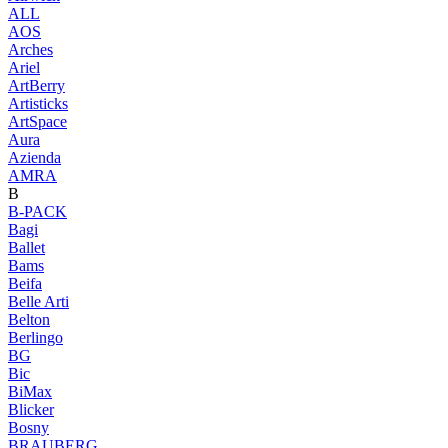
ALL
AOS
Arches
Ariel
ArtBerry
Artisticks
ArtSpace
Aura
Azienda
AМRA
B
B-PACK
Bagi
Ballet
Bams
Beifa
Belle Arti
Belton
Berlingo
BG
Bic
BiMax
Blicker
Bosny
BRAUBERG