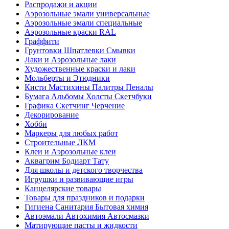
Распродажи и акции
Аэрозольные эмали универсальные
Аэрозольные эмали специальные
Аэрозольные краски RAL
Граффити
Грунтовки Шпатлевки Смывки
Лаки и Аэрозольные лаки
Художественные краски и лаки
Мольберты и Этюдники
Кисти Мастихины Палитры Пеналы
Бумага Альбомы Холсты Скетчбуки
Графика Скетчинг Черчение
Декорирование
Хобби
Маркеры для любых работ
Строительные ЛКМ
Клеи и Аэрозольные клеи
Аквагрим Бодиарт Тату
Для школы и детского творчества
Игрушки и развивающие игры
Канцелярские товары
Товары для праздников и подарки
Гигиена Санитария Бытовая химия
Автоэмали Автохимия Автосмазки
Матирующие пасты и жидкости