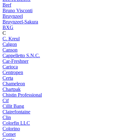
Bref
Bruno Visconti
Bruynzeel
Bruynzeel-Sakura
BXG
C
C. Kreul
Calgon
Canson
Cappelletto S.N.C.
Car-Freshner
Carioca
Centropen
Certa
Chameleon
Chartpak
Chistin Professional
Cif
Cillit Bang
Clairefontaine
Clin
Colorfin LLC
Colorino
Comet
Copic