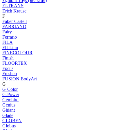
Egmont Toys (Бельгия)
ELTRANS
Erich Krause
F
Faber-Castell
FABRIANO
Fairy
Ferrario
FILA
FILLinn
FINECOLOUR
Finish
FLOORTEX
Focus
Freshco
FUSION BodyArt
G
G-Color
G-Power
Gembird
Genius
Ghiant
Glade
GLOBEN
Globus