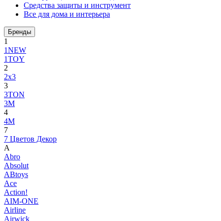
Средства защиты и инструмент
Все для дома и интерьера
Бренды
1
1NEW
1TOY
2
2x3
3
3TON
3М
4
4M
7
7 Цветов Декор
A
Abro
Absolut
ABtoys
Ace
Action!
AIM-ONE
Airline
Airwick