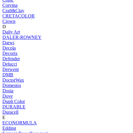
Corvina
Craft&Clay
CRETACOLOR
Crown
D
Daily Art
DALER-ROWNEY
Darwi
Decola
Decorix
Defender
Delucci
Derwent
DMB
DoctorWax
Domestos
Dosia
Dove
Dupli Color
DURABLE
Duracell
E
ECONORMULA
Edding