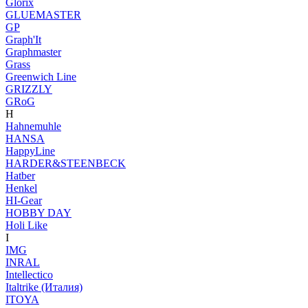
Glorix
GLUEMASTER
GP
Graph'It
Graphmaster
Grass
Greenwich Line
GRIZZLY
GRoG
H
Hahnemuhle
HANSA
HappyLine
HARDER&STEENBECK
Hatber
Henkel
HI-Gear
HOBBY DAY
Holi Like
I
IMG
INRAL
Intellectico
Italtrike (Италия)
ITOYA