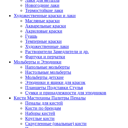
Лаки для металла
Новогодние лаки
Термостойкие лаки
Художественные краски и лаки
Масляные краски
Акварельные краски
Акриловые краски
Гуашь
Темперные краски
Художественные лаки
Растворители Замедлители и др.
Фартуки и перчатки
Мольберты и Этюдники
Напольные мольберты
Настольные мольберты
Мольберты детские
Этюдники и ящики для красок
Планшеты Подставки Стулья
Сумки и принадлежности для этюдников
Кисти Мастихины Палитры Пеналы
Пеналы для кистей
Кисти по брендам
Наборы кистей
Круглые кисти
Скругленные (овальные) кисти