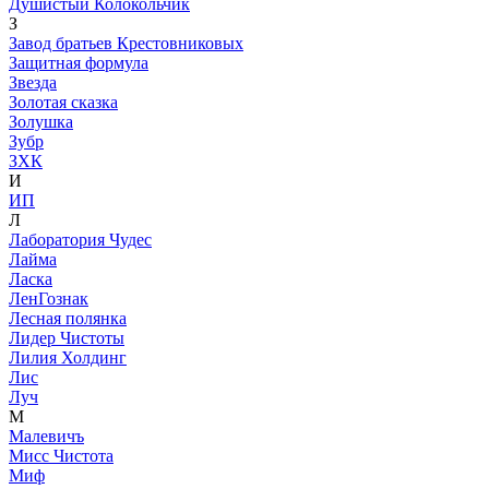
Душистый Колокольчик
З
Завод братьев Крестовниковых
Защитная формула
Звезда
Золотая сказка
Золушка
Зубр
ЗХК
И
ИП
Л
Лаборатория Чудес
Лайма
Ласка
ЛенГознак
Лесная полянка
Лидер Чистоты
Лилия Холдинг
Лис
Луч
М
Малевичъ
Мисс Чистота
Миф