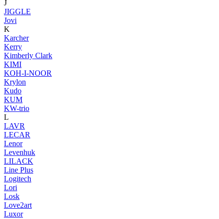
J
JIGGLE
Jovi
K
Karcher
Kerry
Kimberly Clark
KIMI
KOH-I-NOOR
Krylon
Kudo
KUM
KW-trio
L
LAVR
LECAR
Lenor
Levenhuk
LILACK
Line Plus
Logitech
Lori
Losk
Love2art
Luxor