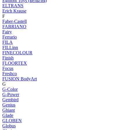
Egmont Toys (Бельгия)
ELTRANS
Erich Krause
F
Faber-Castell
FABRIANO
Fairy
Ferrario
FILA
FILLinn
FINECOLOUR
Finish
FLOORTEX
Focus
Freshco
FUSION BodyArt
G
G-Color
G-Power
Gembird
Genius
Ghiant
Glade
GLOBEN
Globus