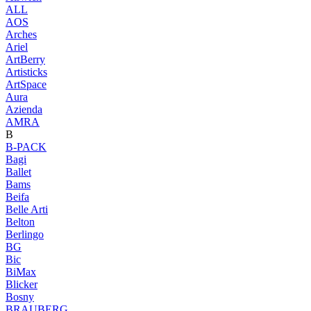
ALL
AOS
Arches
Ariel
ArtBerry
Artisticks
ArtSpace
Aura
Azienda
AМRA
B
B-PACK
Bagi
Ballet
Bams
Beifa
Belle Arti
Belton
Berlingo
BG
Bic
BiMax
Blicker
Bosny
BRAUBERG