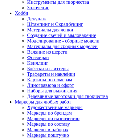
Инструменты для творчества
Золочение
Хобби
Декупаж
Штампинг и Скрапбукинг
Материалы для лепки
Создание свечей и мыловарение
Моделирование - сборные модели
Материалы для сборных моделей
Валяние из шерсти
Фоамиран
Квиллинг
Блёстки и глиттеры
Трафареты и наклейки
Картины по номерам
Линогравюра и офорт
Наборы для выжигания
Деревянные заготовки для творчества
Маркеры для любых работ
Художественные маркеры
Маркеры по брендам
Маркеры по назначению
Маркеры по составу
Маркеры в наборах
Маркеры поштучно