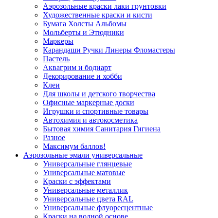
Аэрозольные краски лаки грунтовки
Художественные краски и кисти
Бумага Холсты Альбомы
Мольберты и Этюдники
Маркеры
Карандаши Ручки Линеры Фломастеры
Пастель
Аквагрим и бодиарт
Декорирование и хобби
Клеи
Для школы и детского творчества
Офисные маркерные доски
Игрушки и спортивные товары
Автохимия и автокосметика
Бытовая химия Санитария Гигиена
Разное
Максимум баллов!
Аэрозольные эмали универсальные
Универсальные глянцевые
Универсальные матовые
Краски с эффектами
Универсальные металлик
Универсальные цвета RAL
Универсальные флуоресцентные
Краски на водной основе