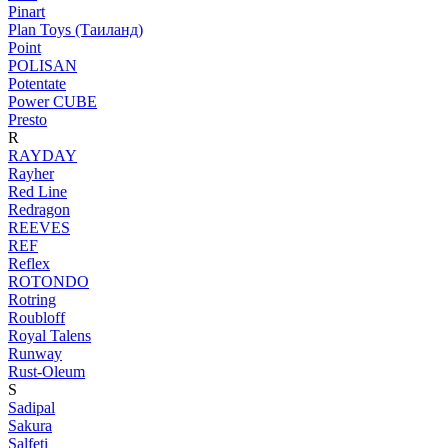
Pinart
Plan Toys (Таиланд)
Point
POLISAN
Potentate
Power CUBE
Presto
R
RAYDAY
Rayher
Red Line
Redragon
REEVES
REF
Reflex
ROTONDO
Rotring
Roubloff
Royal Talens
Runway
Rust-Oleum
S
Sadipal
Sakura
Salfeti