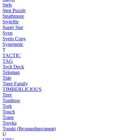
Stels
Step Puzzle
Strathmore
Stylefile
Super Star
Sven
Sveto Copy
Synergetic
T
TACTIC
TAG
Tech Deck
Teloman
Tide
Tiger Family
TIMBERLICIOUS
Tiret
Tombow
Tork
Touch
Trane
Troyka
Trunki (Великобритания)
U
UHU