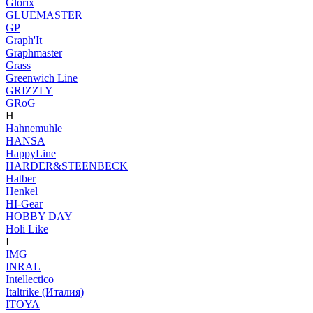
Glorix
GLUEMASTER
GP
Graph'It
Graphmaster
Grass
Greenwich Line
GRIZZLY
GRoG
H
Hahnemuhle
HANSA
HappyLine
HARDER&STEENBECK
Hatber
Henkel
HI-Gear
HOBBY DAY
Holi Like
I
IMG
INRAL
Intellectico
Italtrike (Италия)
ITOYA