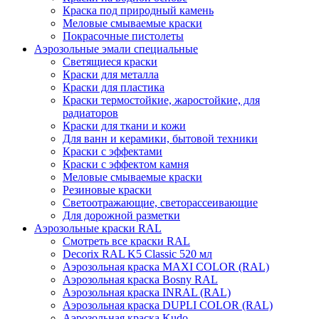
Краска под природный камень
Меловые смываемые краски
Покрасочные пистолеты
Аэрозольные эмали специальные
Светящиеся краски
Краски для металла
Краски для пластика
Краски термостойкие, жаростойкие, для
радиаторов
Краски для ткани и кожи
Для ванн и керамики, бытовой техники
Краски с эффектами
Краски с эффектом камня
Меловые смываемые краски
Резиновые краски
Светоотражающие, светорассеивающие
Для дорожной разметки
Аэрозольные краски RAL
Смотреть все краски RAL
Decorix RAL K5 Classic 520 мл
Аэрозольная краска MAXI COLOR (RAL)
Аэрозольная краска Bosny RAL
Аэрозольная краска INRAL (RAL)
Аэрозольная краска DUPLI COLOR (RAL)
Аэрозольная краска Kudo