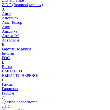
ZIG Kuretake
ZINC (Великобритания)
А
Аист
Аистенок
Аква-Колор
Альт
Апплика
Артекс-М
Астрохим
Б
Бархатные ручки
Биолан
БОС
В
Весна
ВМПАВТО
ВЫРАСТИ ДЕРЕВО!
Г
Гамма
Гарнизон
Геодом
Д
Десятое Королевство
ДПС