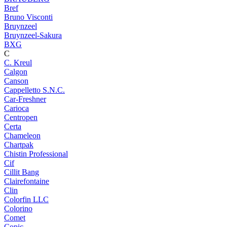
Bref
Bruno Visconti
Bruynzeel
Bruynzeel-Sakura
BXG
C
C. Kreul
Calgon
Canson
Cappelletto S.N.C.
Car-Freshner
Carioca
Centropen
Certa
Chameleon
Chartpak
Chistin Professional
Cif
Cillit Bang
Clairefontaine
Clin
Colorfin LLC
Colorino
Comet
Copic