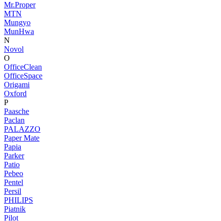
Mr.Proper
MTN
Mungyo
MunHwa
N
Novol
O
OfficeClean
OfficeSpace
Origami
Oxford
P
Paasche
Paclan
PALAZZO
Paper Mate
Papia
Parker
Patio
Pebeo
Pentel
Persil
PHILIPS
Piatnik
Pilot