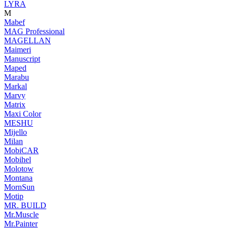
LYRA
M
Mabef
MAG Professional
MAGELLAN
Maimeri
Manuscript
Maped
Marabu
Markal
Marvy
Matrix
Maxi Color
MESHU
Mijello
Milan
MobiCAR
Mobihel
Molotow
Montana
MornSun
Motip
MR. BUILD
Mr.Muscle
Mr.Painter