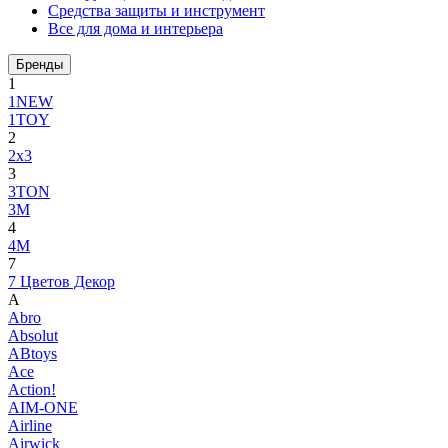
Средства защиты и инструмент
Все для дома и интерьера
Бренды
1
1NEW
1TOY
2
2x3
3
3TON
3М
4
4M
7
7 Цветов Декор
A
Abro
Absolut
ABtoys
Ace
Action!
AIM-ONE
Airline
Airwick