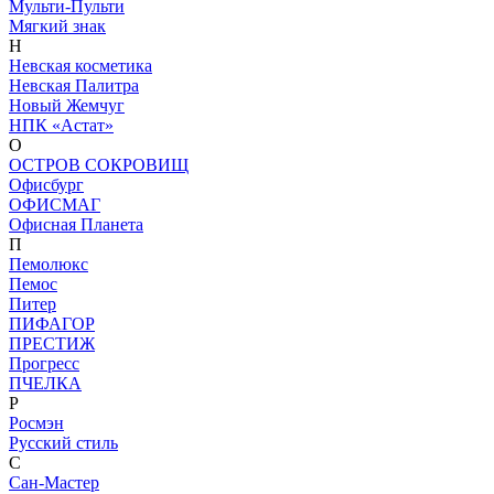
Мульти-Пульти
Мягкий знак
Н
Невская косметика
Невская Палитра
Новый Жемчуг
НПК «Астат»
О
ОСТРОВ СОКРОВИЩ
Офисбург
ОФИСМАГ
Офисная Планета
П
Пемолюкс
Пемос
Питер
ПИФАГОР
ПРЕСТИЖ
Прогресс
ПЧЕЛКА
Р
Росмэн
Русский стиль
С
Сан-Мастер