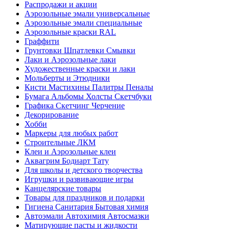
Распродажи и акции
Аэрозольные эмали универсальные
Аэрозольные эмали специальные
Аэрозольные краски RAL
Граффити
Грунтовки Шпатлевки Смывки
Лаки и Аэрозольные лаки
Художественные краски и лаки
Мольберты и Этюдники
Кисти Мастихины Палитры Пеналы
Бумага Альбомы Холсты Скетчбуки
Графика Скетчинг Черчение
Декорирование
Хобби
Маркеры для любых работ
Строительные ЛКМ
Клеи и Аэрозольные клеи
Аквагрим Бодиарт Тату
Для школы и детского творчества
Игрушки и развивающие игры
Канцелярские товары
Товары для праздников и подарки
Гигиена Санитария Бытовая химия
Автоэмали Автохимия Автосмазки
Матирующие пасты и жидкости