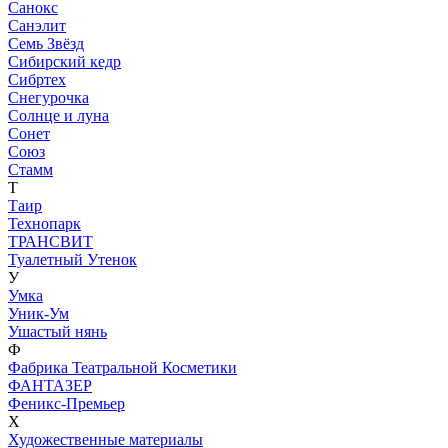
Санокс
Санэлит
Семь Звёзд
Сибирский кедр
Сибртех
Снегурочка
Солнце и луна
Сонет
Союз
Стамм
Т
Таир
Технопарк
ТРАНСВИТ
Туалетный Утенок
У
Умка
Уник-Ум
Ушастый нянь
Ф
Фабрика Театральной Косметики
ФАНТАЗЕР
Феникс-Премьер
Х
Художественные материалы