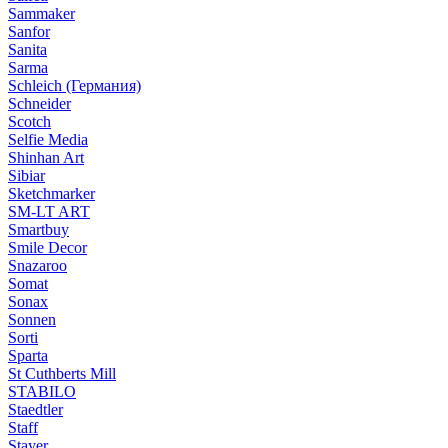
Sammaker
Sanfor
Sanita
Sarma
Schleich (Германия)
Schneider
Scotch
Selfie Media
Shinhan Art
Sibiar
Sketchmarker
SM-LT ART
Smartbuy
Smile Decor
Snazaroo
Somat
Sonax
Sonnen
Sorti
Sparta
St Cuthberts Mill
STABILO
Staedtler
Staff
Stayer