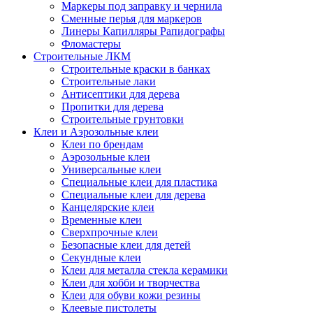
Маркеры под заправку и чернила
Сменные перья для маркеров
Линеры Капилляры Рапидографы
Фломастеры
Строительные ЛКМ
Строительные краски в банках
Строительные лаки
Антисептики для дерева
Пропитки для дерева
Строительные грунтовки
Клеи и Аэрозольные клеи
Клеи по брендам
Аэрозольные клеи
Универсальные клеи
Специальные клеи для пластика
Специальные клеи для дерева
Канцелярские клеи
Временные клеи
Сверхпрочные клеи
Безопасные клеи для детей
Секундные клеи
Клеи для металла стекла керамики
Клеи для хобби и творчества
Клеи для обуви кожи резины
Клеевые пистолеты