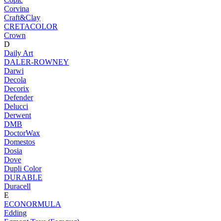
Corvina
Craft&Clay
CRETACOLOR
Crown
D
Daily Art
DALER-ROWNEY
Darwi
Decola
Decorix
Defender
Delucci
Derwent
DMB
DoctorWax
Domestos
Dosia
Dove
Dupli Color
DURABLE
Duracell
E
ECONORMULA
Edding