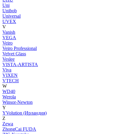
Uni
Unibob
Universal
UVEX
V
Vanish
VEGA
Veiro
Veiro Professional
Velvet Glass
Veslee
VISTA-ARTISTA
Viva
VIXEN
VTECH
W
WD40
Werola
Winsor-Newton
Y
YVolution (Ирландия)
Z
Zewa
ZhongCai FUDA