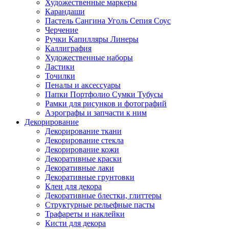
Художественные маркеры
Карандаши
Пастель Сангина Уголь Сепия Соус
Черчение
Ручки Капилляры Линеры
Каллиграфия
Художественные наборы
Ластики
Точилки
Пеналы и аксессуары
Папки Портфолио Сумки Тубусы
Рамки для рисунков и фотографий
Аэрографы и запчасти к ним
Декорирование
Декорирование ткани
Декорирование стекла
Декорирование кожи
Декоративные краски
Декоративные лаки
Декоративные грунтовки
Клеи для декора
Декоративные блестки, глиттеры
Структурные рельефные пасты
Трафареты и наклейки
Кисти для декора