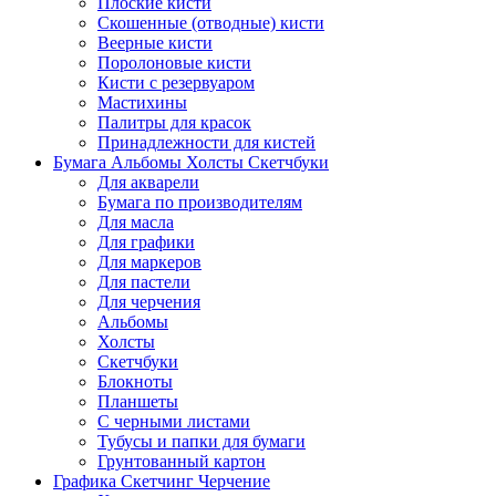
Плоские кисти
Скошенные (отводные) кисти
Веерные кисти
Поролоновые кисти
Кисти с резервуаром
Мастихины
Палитры для красок
Принадлежности для кистей
Бумага Альбомы Холсты Скетчбуки
Для акварели
Бумага по производителям
Для масла
Для графики
Для маркеров
Для пастели
Для черчения
Альбомы
Холсты
Скетчбуки
Блокноты
Планшеты
С черными листами
Тубусы и папки для бумаги
Грунтованный картон
Графика Скетчинг Черчение