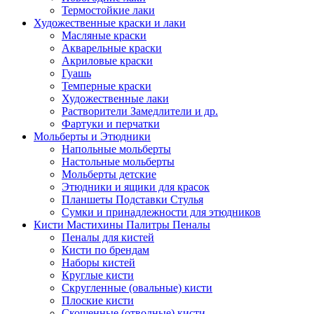
Термостойкие лаки
Художественные краски и лаки
Масляные краски
Акварельные краски
Акриловые краски
Гуашь
Темперные краски
Художественные лаки
Растворители Замедлители и др.
Фартуки и перчатки
Мольберты и Этюдники
Напольные мольберты
Настольные мольберты
Мольберты детские
Этюдники и ящики для красок
Планшеты Подставки Стулья
Сумки и принадлежности для этюдников
Кисти Мастихины Палитры Пеналы
Пеналы для кистей
Кисти по брендам
Наборы кистей
Круглые кисти
Скругленные (овальные) кисти
Плоские кисти
Скошенные (отводные) кисти