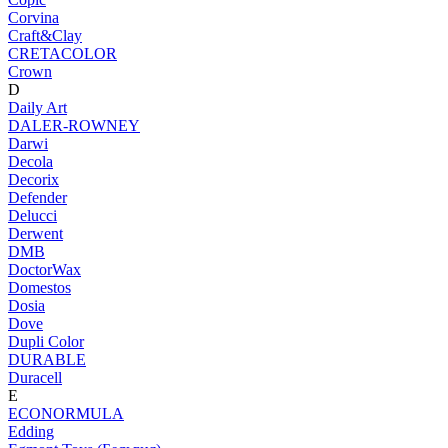
Corvina
Craft&Clay
CRETACOLOR
Crown
D
Daily Art
DALER-ROWNEY
Darwi
Decola
Decorix
Defender
Delucci
Derwent
DMB
DoctorWax
Domestos
Dosia
Dove
Dupli Color
DURABLE
Duracell
E
ECONORMULA
Edding