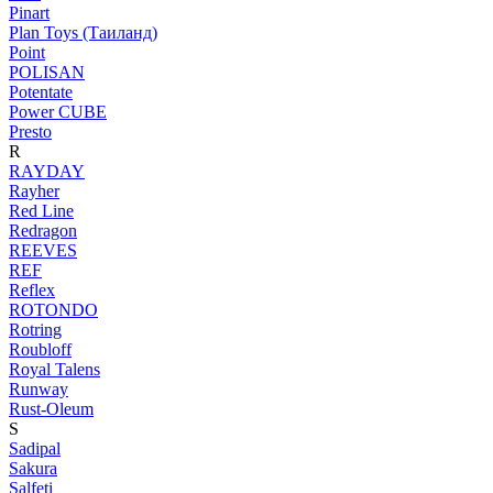
Pinart
Plan Toys (Таиланд)
Point
POLISAN
Potentate
Power CUBE
Presto
R
RAYDAY
Rayher
Red Line
Redragon
REEVES
REF
Reflex
ROTONDO
Rotring
Roubloff
Royal Talens
Runway
Rust-Oleum
S
Sadipal
Sakura
Salfeti