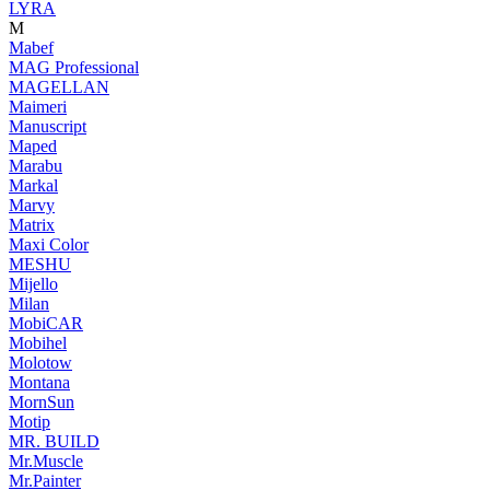
LYRA
M
Mabef
MAG Professional
MAGELLAN
Maimeri
Manuscript
Maped
Marabu
Markal
Marvy
Matrix
Maxi Color
MESHU
Mijello
Milan
MobiCAR
Mobihel
Molotow
Montana
MornSun
Motip
MR. BUILD
Mr.Muscle
Mr.Painter