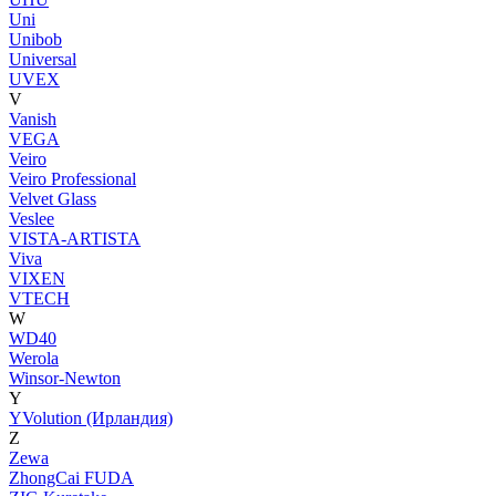
Uni
Unibob
Universal
UVEX
V
Vanish
VEGA
Veiro
Veiro Professional
Velvet Glass
Veslee
VISTA-ARTISTA
Viva
VIXEN
VTECH
W
WD40
Werola
Winsor-Newton
Y
YVolution (Ирландия)
Z
Zewa
ZhongCai FUDA