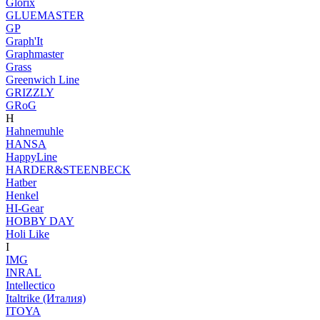
Glorix
GLUEMASTER
GP
Graph'It
Graphmaster
Grass
Greenwich Line
GRIZZLY
GRoG
H
Hahnemuhle
HANSA
HappyLine
HARDER&STEENBECK
Hatber
Henkel
HI-Gear
HOBBY DAY
Holi Like
I
IMG
INRAL
Intellectico
Italtrike (Италия)
ITOYA