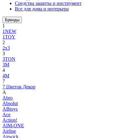
Средства защиты и инструмент
Все для дома и интерьера
Бренды
1
1NEW
1TOY
2
2x3
3
3TON
3М
4
4M
7
7 Цветов Декор
A
Abro
Absolut
ABtoys
Ace
Action!
AIM-ONE
Airline
Airwick