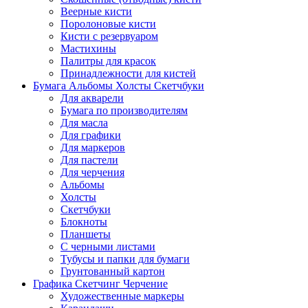
Веерные кисти
Поролоновые кисти
Кисти с резервуаром
Мастихины
Палитры для красок
Принадлежности для кистей
Бумага Альбомы Холсты Скетчбуки
Для акварели
Бумага по производителям
Для масла
Для графики
Для маркеров
Для пастели
Для черчения
Альбомы
Холсты
Скетчбуки
Блокноты
Планшеты
С черными листами
Тубусы и папки для бумаги
Грунтованный картон
Графика Скетчинг Черчение
Художественные маркеры