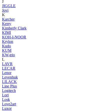
J
JIGGLE
Jovi
K
Karcher
Kerry
Kimberly Clark
KIMI
KOH-I-NOOR
Krylon
Kudo
KUM
KW-trio
L
LAVR
LECAR
Lenor
Levenhuk
LILACK
Line Plus
Logitech
Lori
Losk
Love2art
Luxor