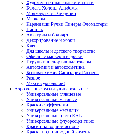
Художественные краски и кисти
Бумага Холсты Альбомы
Мольберты и Этюдники
Маркеры
Карандаши Ручки Линеры Фломастеры
Пастель
Аквагрим и бодиарт
Декорирование и хобби
Клеи
Для школы и детского творчества
Офисные маркерные доски
Игрушки и спортивные товары
Автохимия и автокосметика
Бытовая химия Санитария Гигиена
Разное
Максимум баллов!
Аэрозольные эмали универсальные
Универсальные глянцевые
Универсальные матовые
Краски с эффектами
Универсальные металлик
Универсальные цвета RAL
Универсальные флуоресцентные
Краски на водной основе
Краска под природный камень