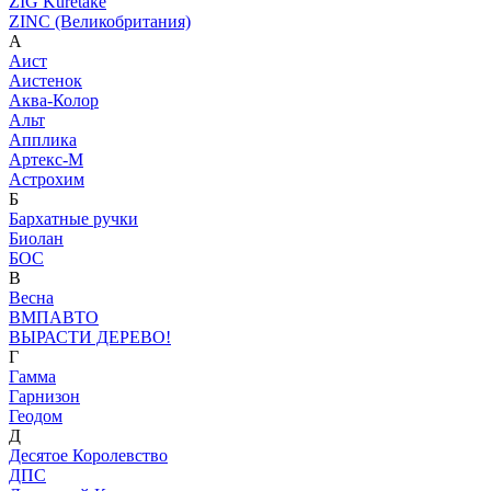
ZIG Kuretake
ZINC (Великобритания)
А
Аист
Аистенок
Аква-Колор
Альт
Апплика
Артекс-М
Астрохим
Б
Бархатные ручки
Биолан
БОС
В
Весна
ВМПАВТО
ВЫРАСТИ ДЕРЕВО!
Г
Гамма
Гарнизон
Геодом
Д
Десятое Королевство
ДПС