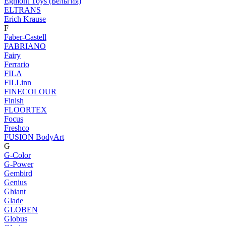
Egmont Toys (Бельгия)
ELTRANS
Erich Krause
F
Faber-Castell
FABRIANO
Fairy
Ferrario
FILA
FILLinn
FINECOLOUR
Finish
FLOORTEX
Focus
Freshco
FUSION BodyArt
G
G-Color
G-Power
Gembird
Genius
Ghiant
Glade
GLOBEN
Globus