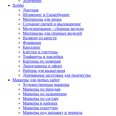
Золочение
Хобби
Декупаж
Штампинг и Скрапбукинг
Материалы для лепки
Создание свечей и мыловарение
Моделирование - сборные модели
Материалы для сборных моделей
Валяние из шерсти
Фоамиран
Квиллинг
Блёстки и глиттеры
Трафареты и наклейки
Картины по номерам
Линогравюра и офорт
Наборы для выжигания
Деревянные заготовки для творчества
Маркеры для любых работ
Художественные маркеры
Маркеры по брендам
Маркеры по назначению
Маркеры по составу
Маркеры в наборах
Маркеры поштучно
Маркеры под заправку и чернила