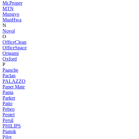
Mr.Proper
MTN
Mungyo
MunHwa
N
Novol
O
OfficeClean
OfficeSpace
Origami
Oxford
P
Paasche
Paclan
PALAZZO
Paper Mate
Papia
Parker
Patio
Pebeo
Pentel
Persil
PHILIPS
Piatnik
Pilot