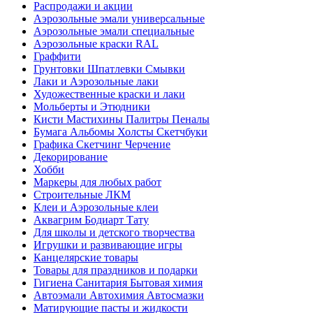
Распродажи и акции
Аэрозольные эмали универсальные
Аэрозольные эмали специальные
Аэрозольные краски RAL
Граффити
Грунтовки Шпатлевки Смывки
Лаки и Аэрозольные лаки
Художественные краски и лаки
Мольберты и Этюдники
Кисти Мастихины Палитры Пеналы
Бумага Альбомы Холсты Скетчбуки
Графика Скетчинг Черчение
Декорирование
Хобби
Маркеры для любых работ
Строительные ЛКМ
Клеи и Аэрозольные клеи
Аквагрим Бодиарт Тату
Для школы и детского творчества
Игрушки и развивающие игры
Канцелярские товары
Товары для праздников и подарки
Гигиена Санитария Бытовая химия
Автоэмали Автохимия Автосмазки
Матирующие пасты и жидкости