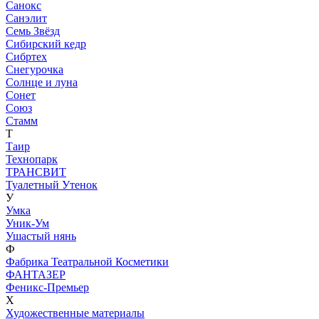
Санокс
Санэлит
Семь Звёзд
Сибирский кедр
Сибртех
Снегурочка
Солнце и луна
Сонет
Союз
Стамм
Т
Таир
Технопарк
ТРАНСВИТ
Туалетный Утенок
У
Умка
Уник-Ум
Ушастый нянь
Ф
Фабрика Театральной Косметики
ФАНТАЗЕР
Феникс-Премьер
Х
Художественные материалы