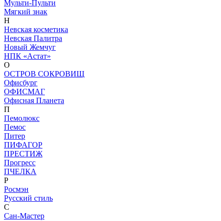
Мульти-Пульти
Мягкий знак
Н
Невская косметика
Невская Палитра
Новый Жемчуг
НПК «Астат»
О
ОСТРОВ СОКРОВИЩ
Офисбург
ОФИСМАГ
Офисная Планета
П
Пемолюкс
Пемос
Питер
ПИФАГОР
ПРЕСТИЖ
Прогресс
ПЧЕЛКА
Р
Росмэн
Русский стиль
С
Сан-Мастер