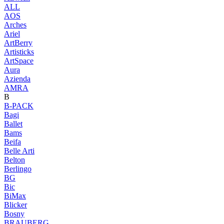
ALL
AOS
Arches
Ariel
ArtBerry
Artisticks
ArtSpace
Aura
Azienda
AМRA
B
B-PACK
Bagi
Ballet
Bams
Beifa
Belle Arti
Belton
Berlingo
BG
Bic
BiMax
Blicker
Bosny
BRAUBERG