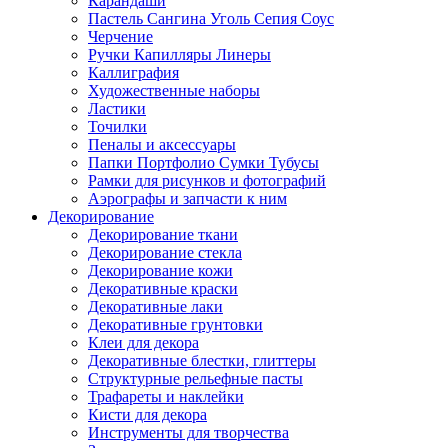
Карандаши
Пастель Сангина Уголь Сепия Соус
Черчение
Ручки Капилляры Линеры
Каллиграфия
Художественные наборы
Ластики
Точилки
Пеналы и аксессуары
Папки Портфолио Сумки Тубусы
Рамки для рисунков и фотографий
Аэрографы и запчасти к ним
Декорирование
Декорирование ткани
Декорирование стекла
Декорирование кожи
Декоративные краски
Декоративные лаки
Декоративные грунтовки
Клеи для декора
Декоративные блестки, глиттеры
Структурные рельефные пасты
Трафареты и наклейки
Кисти для декора
Инструменты для творчества