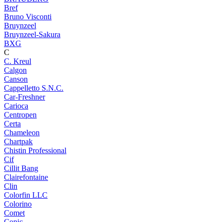
Bref
Bruno Visconti
Bruynzeel
Bruynzeel-Sakura
BXG
C
C. Kreul
Calgon
Canson
Cappelletto S.N.C.
Car-Freshner
Carioca
Centropen
Certa
Chameleon
Chartpak
Chistin Professional
Cif
Cillit Bang
Clairefontaine
Clin
Colorfin LLC
Colorino
Comet
Copic