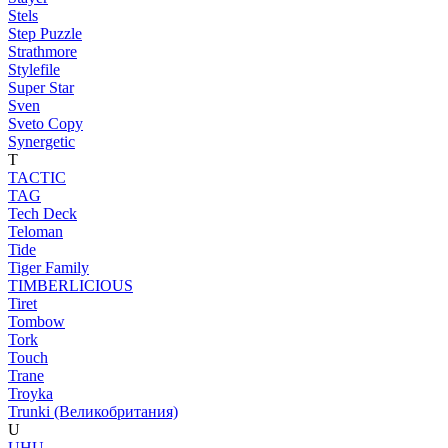
Stels
Step Puzzle
Strathmore
Stylefile
Super Star
Sven
Sveto Copy
Synergetic
T
TACTIC
TAG
Tech Deck
Teloman
Tide
Tiger Family
TIMBERLICIOUS
Tiret
Tombow
Tork
Touch
Trane
Troyka
Trunki (Великобритания)
U
UHU