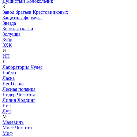
Душистый Колокольчик
З
Завод братьев Крестовниковых
Защитная формула
Звезда
Золотая сказка
Золушка
Зубр
ЗХК
И
ИП
Л
Лаборатория Чудес
Лайма
Ласка
ЛенГознак
Лесная полянка
Лидер Чистоты
Лилия Холдинг
Лис
Луч
М
Малевичъ
Мисс Чистота
Миф