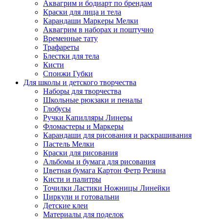
Аквагрим и бодиарт по брендам
Краски для лица и тела
Карандаши Маркеры Мелки
Аквагрим в наборах и поштучно
Временные тату
Трафареты
Блестки для тела
Кисти
Спонжи Губки
Для школы и детского творчества
Наборы для творчества
Школьные рюкзаки и пеналы
Глобусы
Ручки Капилляры Линеры
Фломастеры и Маркеры
Карандаши для рисования и раскрашивания
Пастель Мелки
Краски для рисования
Альбомы и бумага для рисования
Цветная бумага Картон Фетр Резина
Кисти и палитры
Точилки Ластики Ножницы Линейки
Циркули и готовальни
Детские клеи
Материалы для поделок