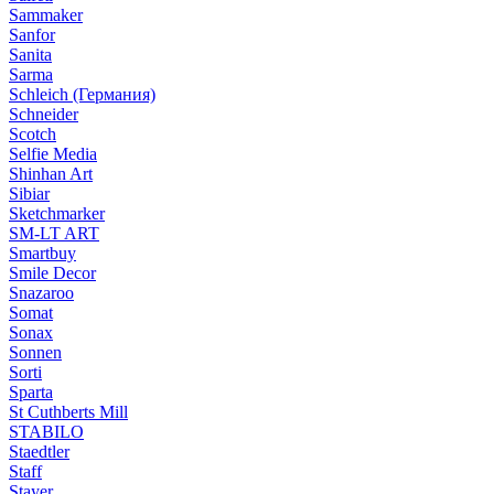
Sammaker
Sanfor
Sanita
Sarma
Schleich (Германия)
Schneider
Scotch
Selfie Media
Shinhan Art
Sibiar
Sketchmarker
SM-LT ART
Smartbuy
Smile Decor
Snazaroo
Somat
Sonax
Sonnen
Sorti
Sparta
St Cuthberts Mill
STABILO
Staedtler
Staff
Stayer