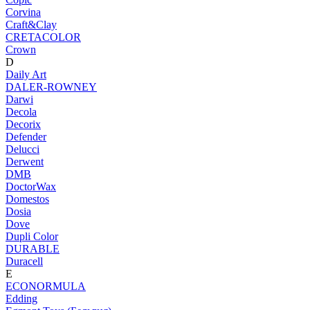
Corvina
Craft&Clay
CRETACOLOR
Crown
D
Daily Art
DALER-ROWNEY
Darwi
Decola
Decorix
Defender
Delucci
Derwent
DMB
DoctorWax
Domestos
Dosia
Dove
Dupli Color
DURABLE
Duracell
E
ECONORMULA
Edding