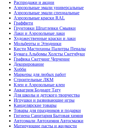
Распродажи и акции
Аэрозольные эмали универсальные
Аэрозольные эмали специальные
Аэрозольные краски RAL
Граффити
Грунтовки Шпатлевки Смывки
Лаки и Аэрозольные лаки
Художественные краски и лаки
Мольберты и Этюдники
Кисти Мастихины Палитры Пеналы
Бумага Альбомы Холсты Скетчбуки
Графика Скетчинг Черчение
Декорирование
Хобби
Маркеры для любых работ
Строительные ЛКМ
Клеи и Аэрозольные клеи
Аквагрим Бодиарт Тату
Для школы и детского творчества
Игрушки и развивающие игры
Канцелярские товары
Товары для праздников и подарки
Гигиена Санитария Бытовая химия
Автоэмали Автохимия Автосмазки
Матирующие пасты и жидкости