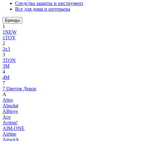
Средства защиты и инструмент
Все для дома и интерьера
Бренды
1
1NEW
1TOY
2
2x3
3
3TON
3М
4
4M
7
7 Цветов Декор
A
Abro
Absolut
ABtoys
Ace
Action!
AIM-ONE
Airline
Airwick