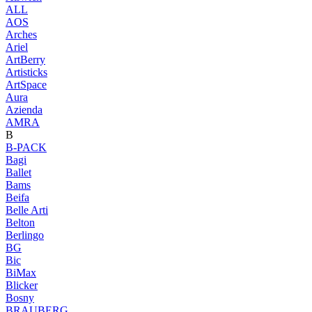
ALL
AOS
Arches
Ariel
ArtBerry
Artisticks
ArtSpace
Aura
Azienda
AМRA
B
B-PACK
Bagi
Ballet
Bams
Beifa
Belle Arti
Belton
Berlingo
BG
Bic
BiMax
Blicker
Bosny
BRAUBERG