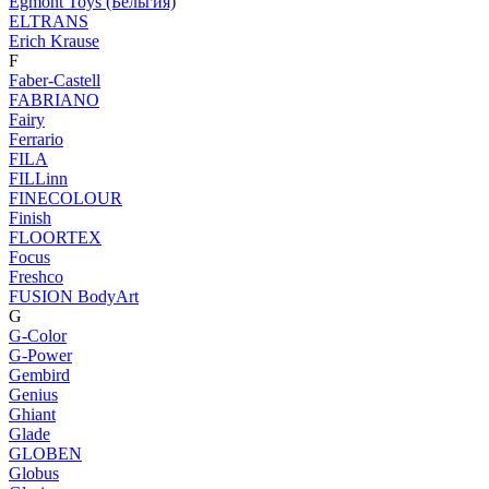
Egmont Toys (Бельгия)
ELTRANS
Erich Krause
F
Faber-Castell
FABRIANO
Fairy
Ferrario
FILA
FILLinn
FINECOLOUR
Finish
FLOORTEX
Focus
Freshco
FUSION BodyArt
G
G-Color
G-Power
Gembird
Genius
Ghiant
Glade
GLOBEN
Globus