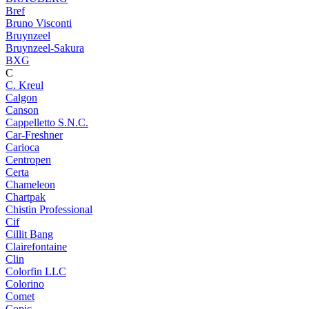
Bref
Bruno Visconti
Bruynzeel
Bruynzeel-Sakura
BXG
C
C. Kreul
Calgon
Canson
Cappelletto S.N.C.
Car-Freshner
Carioca
Centropen
Certa
Chameleon
Chartpak
Chistin Professional
Cif
Cillit Bang
Clairefontaine
Clin
Colorfin LLC
Colorino
Comet
Copic