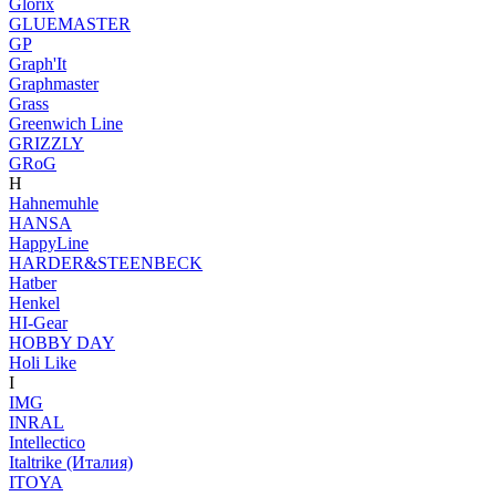
Glorix
GLUEMASTER
GP
Graph'It
Graphmaster
Grass
Greenwich Line
GRIZZLY
GRoG
H
Hahnemuhle
HANSA
HappyLine
HARDER&STEENBECK
Hatber
Henkel
HI-Gear
HOBBY DAY
Holi Like
I
IMG
INRAL
Intellectico
Italtrike (Италия)
ITOYA