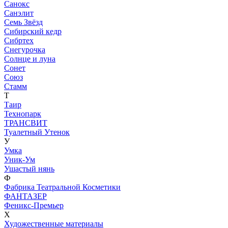
Санокс
Санэлит
Семь Звёзд
Сибирский кедр
Сибртех
Снегурочка
Солнце и луна
Сонет
Союз
Стамм
Т
Таир
Технопарк
ТРАНСВИТ
Туалетный Утенок
У
Умка
Уник-Ум
Ушастый нянь
Ф
Фабрика Театральной Косметики
ФАНТАЗЕР
Феникс-Премьер
Х
Художественные материалы