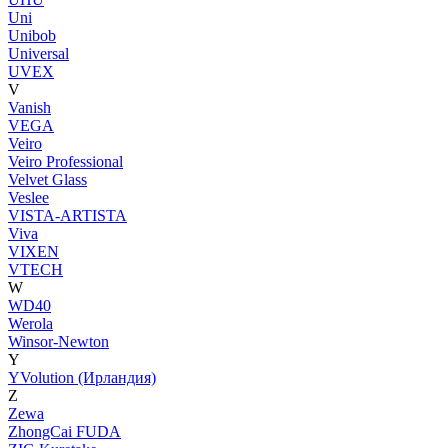
Uni
Unibob
Universal
UVEX
V
Vanish
VEGA
Veiro
Veiro Professional
Velvet Glass
Veslee
VISTA-ARTISTA
Viva
VIXEN
VTECH
W
WD40
Werola
Winsor-Newton
Y
YVolution (Ирландия)
Z
Zewa
ZhongCai FUDA