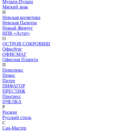
Мульти-Пульти
Мягкий знак
Н
Невская косметика
Невская Палитра
Новый Жемчуг
НПК «Астат»
О
ОСТРОВ СОКРОВИЩ
Офисбург
ОФИСМАГ
Офисная Планета
П
Пемолюкс
Пемос
Питер
ПИФАГОР
ПРЕСТИЖ
Прогресс
ПЧЕЛКА
Р
Росмэн
Русский стиль
С
Сан-Мастер