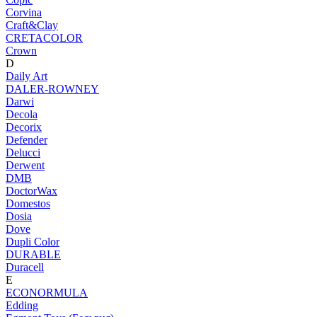
Corvina
Craft&Clay
CRETACOLOR
Crown
D
Daily Art
DALER-ROWNEY
Darwi
Decola
Decorix
Defender
Delucci
Derwent
DMB
DoctorWax
Domestos
Dosia
Dove
Dupli Color
DURABLE
Duracell
E
ECONORMULA
Edding