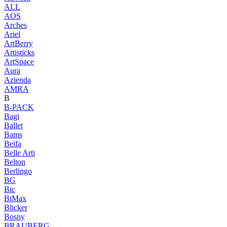
ALL
AOS
Arches
Ariel
ArtBerry
Artisticks
ArtSpace
Aura
Azienda
AМRA
B
B-PACK
Bagi
Ballet
Bams
Beifa
Belle Arti
Belton
Berlingo
BG
Bic
BiMax
Blicker
Bosny
BRAUBERG