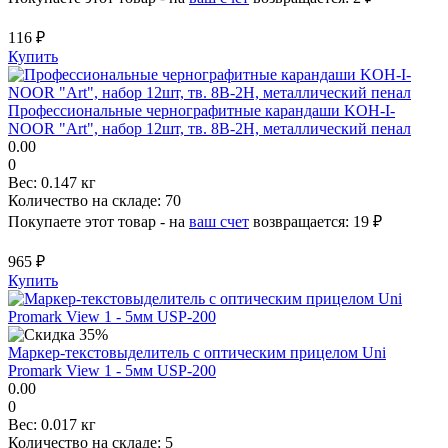
116 ₽
Купить
Профессиональные чернографитные карандаши KOH-I-
NOOR "Art", набор 12шт, тв. 8В-2Н, металлический пенал
0.00
0
Вес:
0.147 кг
Количество на складе:
70
Покупаете этот товар - на
ваш счет
возвращается:
19 ₽
965 ₽
Купить
Маркер-текстовыделитель с оптическим прицелом Uni
Promark View 1 - 5мм USP-200
0.00
0
Вес:
0.017 кг
Количество на складе:
5