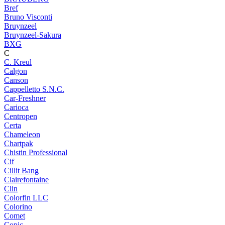
Bref
Bruno Visconti
Bruynzeel
Bruynzeel-Sakura
BXG
C
C. Kreul
Calgon
Canson
Cappelletto S.N.C.
Car-Freshner
Carioca
Centropen
Certa
Chameleon
Chartpak
Chistin Professional
Cif
Cillit Bang
Clairefontaine
Clin
Colorfin LLC
Colorino
Comet
Copic