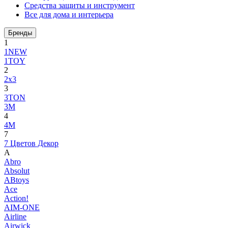
Средства защиты и инструмент
Все для дома и интерьера
Бренды
1
1NEW
1TOY
2
2x3
3
3TON
3М
4
4M
7
7 Цветов Декор
A
Abro
Absolut
ABtoys
Ace
Action!
AIM-ONE
Airline
Airwick