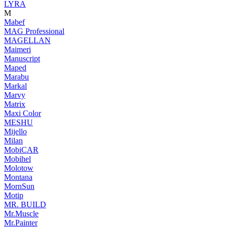
LYRA
M
Mabef
MAG Professional
MAGELLAN
Maimeri
Manuscript
Maped
Marabu
Markal
Marvy
Matrix
Maxi Color
MESHU
Mijello
Milan
MobiCAR
Mobihel
Molotow
Montana
MornSun
Motip
MR. BUILD
Mr.Muscle
Mr.Painter