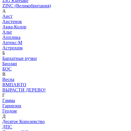
ZIG Kuretake
ZINC (Великобритания)
А
Аист
Аистенок
Аква-Колор
Альт
Апплика
Артекс-М
Астрохим
Б
Бархатные ручки
Биолан
БОС
В
Весна
ВМПАВТО
ВЫРАСТИ ДЕРЕВО!
Г
Гамма
Гарнизон
Геодом
Д
Десятое Королевство
ДПС