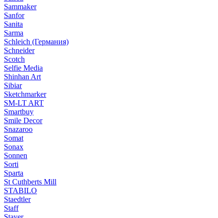
Sammaker
Sanfor
Sanita
Sarma
Schleich (Германия)
Schneider
Scotch
Selfie Media
Shinhan Art
Sibiar
Sketchmarker
SM-LT ART
Smartbuy
Smile Decor
Snazaroo
Somat
Sonax
Sonnen
Sorti
Sparta
St Cuthberts Mill
STABILO
Staedtler
Staff
Stayer