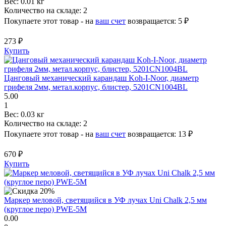
Вес:
0.01 кг
Количество на складе:
2
Покупаете этот товар - на
ваш счет
возвращается:
5 ₽
273 ₽
Купить
Цанговый механический карандаш Koh-I-Noor, диаметр
грифеля 2мм, метал.корпус, блистер, 5201CN1004BL
5.00
1
Вес:
0.03 кг
Количество на складе:
2
Покупаете этот товар - на
ваш счет
возвращается:
13 ₽
670 ₽
Купить
Маркер меловой, светящийся в УФ лучах Uni Chalk 2,5 мм
(круглое перо) PWE-5M
0.00