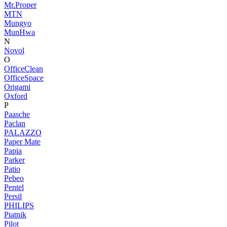
Mr.Proper
MTN
Mungyo
MunHwa
N
Novol
O
OfficeClean
OfficeSpace
Origami
Oxford
P
Paasche
Paclan
PALAZZO
Paper Mate
Papia
Parker
Patio
Pebeo
Pentel
Persil
PHILIPS
Piatnik
Pilot