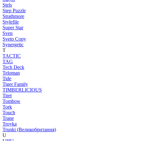
Stels
Step Puzzle
Strathmore
Stylefile
Super Star
Sven
Sveto Copy
Synergetic
T
TACTIC
TAG
Tech Deck
Teloman
Tide
Tiger Family
TIMBERLICIOUS
Tiret
Tombow
Tork
Touch
Trane
Troyka
Trunki (Великобритания)
U
UHU