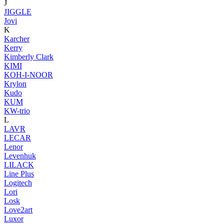
J
JIGGLE
Jovi
K
Karcher
Kerry
Kimberly Clark
KIMI
KOH-I-NOOR
Krylon
Kudo
KUM
KW-trio
L
LAVR
LECAR
Lenor
Levenhuk
LILACK
Line Plus
Logitech
Lori
Losk
Love2art
Luxor