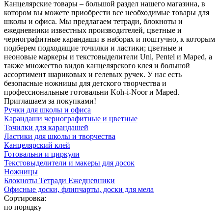
Канцелярские товары – большой раздел нашего магазина, в
котором вы можете приобрести все необходимые товары для
школы и офиса. Мы предлагаем тетради, блокноты и
ежедневники известных производителей, цветные и
чернографитные карандаши в наборах и поштучно, к которым
подберем подходящие точилки и ластики; цветные и
неоновые маркеры и текстовыделители Uni, Pentel и Maped, а
также множество видов канцелярского клея и большой
ассортимент шариковых и гелевых ручек. У нас есть
безопасные ножницы для детского творчества и
профессиональные готовальни Koh-i-Noor и Maped.
Приглашаем за покупками!
Ручки для школы и офиса
Карандаши чернографитные и цветные
Точилки для карандашей
Ластики для школы и творчества
Канцелярский клей
Готовальни и циркули
Текстовыделители и макеры для досок
Ножницы
Блокноты Тетради Ежедневники
Офисные доски, флипчарты, доски для мела
Сортировка:
по порядку