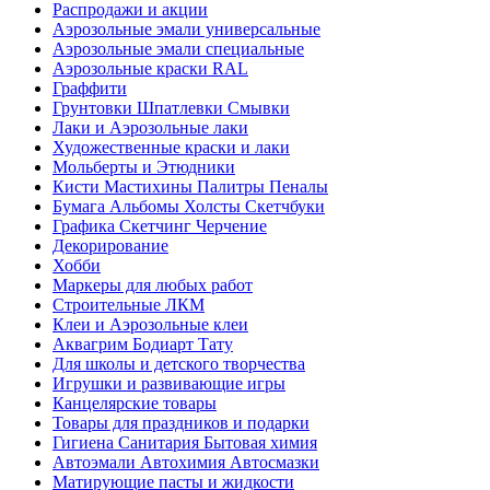
Распродажи и акции
Аэрозольные эмали универсальные
Аэрозольные эмали специальные
Аэрозольные краски RAL
Граффити
Грунтовки Шпатлевки Смывки
Лаки и Аэрозольные лаки
Художественные краски и лаки
Мольберты и Этюдники
Кисти Мастихины Палитры Пеналы
Бумага Альбомы Холсты Скетчбуки
Графика Скетчинг Черчение
Декорирование
Хобби
Маркеры для любых работ
Строительные ЛКМ
Клеи и Аэрозольные клеи
Аквагрим Бодиарт Тату
Для школы и детского творчества
Игрушки и развивающие игры
Канцелярские товары
Товары для праздников и подарки
Гигиена Санитария Бытовая химия
Автоэмали Автохимия Автосмазки
Матирующие пасты и жидкости