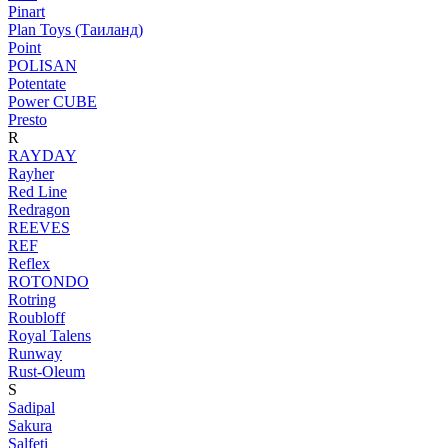
Pinart
Plan Toys (Таиланд)
Point
POLISAN
Potentate
Power CUBE
Presto
R
RAYDAY
Rayher
Red Line
Redragon
REEVES
REF
Reflex
ROTONDO
Rotring
Roubloff
Royal Talens
Runway
Rust-Oleum
S
Sadipal
Sakura
Salfeti