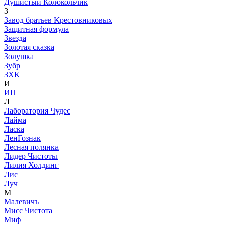
Душистый Колокольчик
З
Завод братьев Крестовниковых
Защитная формула
Звезда
Золотая сказка
Золушка
Зубр
ЗХК
И
ИП
Л
Лаборатория Чудес
Лайма
Ласка
ЛенГознак
Лесная полянка
Лидер Чистоты
Лилия Холдинг
Лис
Луч
М
Малевичъ
Мисс Чистота
Миф