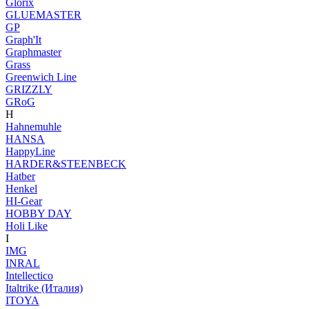
Glorix
GLUEMASTER
GP
Graph'It
Graphmaster
Grass
Greenwich Line
GRIZZLY
GRoG
H
Hahnemuhle
HANSA
HappyLine
HARDER&STEENBECK
Hatber
Henkel
HI-Gear
HOBBY DAY
Holi Like
I
IMG
INRAL
Intellectico
Italtrike (Италия)
ITOYA