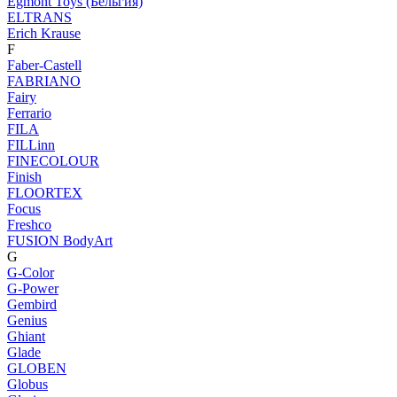
Egmont Toys (Бельгия)
ELTRANS
Erich Krause
F
Faber-Castell
FABRIANO
Fairy
Ferrario
FILA
FILLinn
FINECOLOUR
Finish
FLOORTEX
Focus
Freshco
FUSION BodyArt
G
G-Color
G-Power
Gembird
Genius
Ghiant
Glade
GLOBEN
Globus