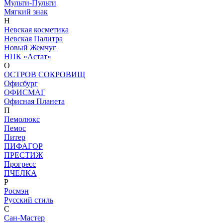
Мульти-Пульти
Мягкий знак
Н
Невская косметика
Невская Палитра
Новый Жемчуг
НПК «Астат»
О
ОСТРОВ СОКРОВИЩ
Офисбург
ОФИСМАГ
Офисная Планета
П
Пемолюкс
Пемос
Питер
ПИФАГОР
ПРЕСТИЖ
Прогресс
ПЧЕЛКА
Р
Росмэн
Русский стиль
С
Сан-Мастер