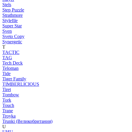
Stels
Step Puzzle
Strathmore
Stylefile
Super Star
Sven
Sveto Copy
Synergetic
T
TACTIC
TAG
Tech Deck
Teloman
Tide
Tiger Family
TIMBERLICIOUS
Tiret
Tombow
Tork
Touch
Trane
Troyka
Trunki (Великобритания)
U
UHU