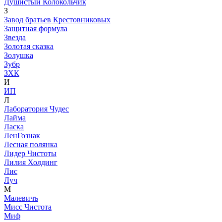
Душистый Колокольчик
З
Завод братьев Крестовниковых
Защитная формула
Звезда
Золотая сказка
Золушка
Зубр
ЗХК
И
ИП
Л
Лаборатория Чудес
Лайма
Ласка
ЛенГознак
Лесная полянка
Лидер Чистоты
Лилия Холдинг
Лис
Луч
М
Малевичъ
Мисс Чистота
Миф