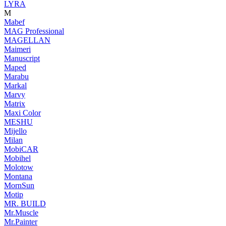
LYRA
M
Mabef
MAG Professional
MAGELLAN
Maimeri
Manuscript
Maped
Marabu
Markal
Marvy
Matrix
Maxi Color
MESHU
Mijello
Milan
MobiCAR
Mobihel
Molotow
Montana
MornSun
Motip
MR. BUILD
Mr.Muscle
Mr.Painter