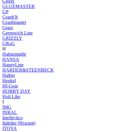
Glorix
GLUEMASTER
GP
Graph'It
Graphmaster
Grass
Greenwich Line
GRIZZLY
GRoG
H
Hahnemuhle
HANSA
HappyLine
HARDER&STEENBECK
Hatber
Henkel
HI-Gear
HOBBY DAY
Holi Like
I
IMG
INRAL
Intellectico
Italtrike (Италия)
ITOYA