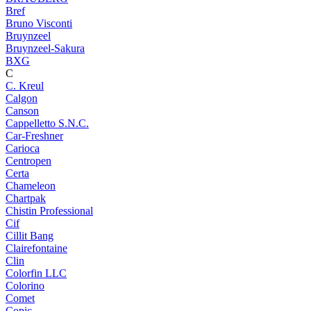
Bref
Bruno Visconti
Bruynzeel
Bruynzeel-Sakura
BXG
C
C. Kreul
Calgon
Canson
Cappelletto S.N.C.
Car-Freshner
Carioca
Centropen
Certa
Chameleon
Chartpak
Chistin Professional
Cif
Cillit Bang
Clairefontaine
Clin
Colorfin LLC
Colorino
Comet
Copic