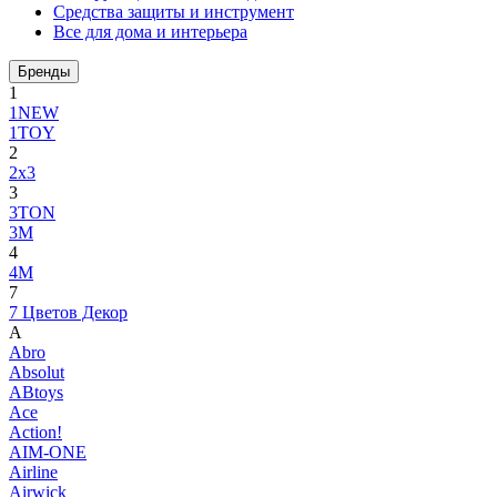
Средства защиты и инструмент
Все для дома и интерьера
Бренды
1
1NEW
1TOY
2
2x3
3
3TON
3М
4
4M
7
7 Цветов Декор
A
Abro
Absolut
ABtoys
Ace
Action!
AIM-ONE
Airline
Airwick