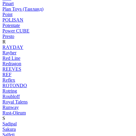
Pinart
Plan Toys (Таиланд)
Point
POLISAN
Potentate
Power CUBE
Presto
R
RAYDAY
Rayher
Red Line
Redragon
REEVES
REF
Reflex
ROTONDO
Rotring
Roubloff
Royal Talens
Runway
Rust-Oleum
S
Sadipal
Sakura
Salfeti