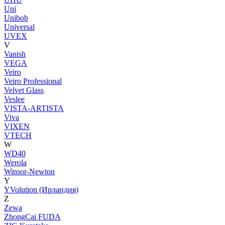
Uni
Unibob
Universal
UVEX
V
Vanish
VEGA
Veiro
Veiro Professional
Velvet Glass
Veslee
VISTA-ARTISTA
Viva
VIXEN
VTECH
W
WD40
Werola
Winsor-Newton
Y
YVolution (Ирландия)
Z
Zewa
ZhongCai FUDA