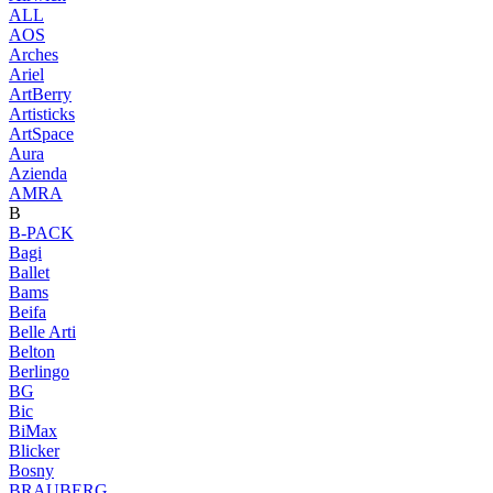
ALL
AOS
Arches
Ariel
ArtBerry
Artisticks
ArtSpace
Aura
Azienda
AМRA
B
B-PACK
Bagi
Ballet
Bams
Beifa
Belle Arti
Belton
Berlingo
BG
Bic
BiMax
Blicker
Bosny
BRAUBERG