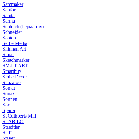
Sammaker
Sanfor
Sanita
Sarma
Schleich (Германия)
Schneider
Scotch
Selfie Media
Shinhan Art
Sibiar
Sketchmarker
SM-LT ART
Smartbuy
Smile Decor
Snazaroo
Somat
Sonax
Sonnen
Sorti
Sparta
St Cuthberts Mill
STABILO
Staedtler
Staff
Stayer