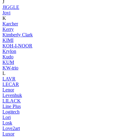
J
JIGGLE
Jovi
K
Karcher
Kerry
Kimberly Clark
KIMI
KOH-I-NOOR
Krylon
Kudo
KUM
KW-trio
L
LAVR
LECAR
Lenor
Levenhuk
LILACK
Line Plus
Logitech
Lori
Losk
Love2art
Luxor