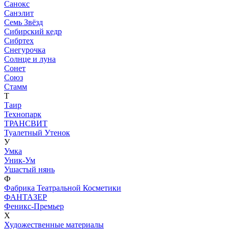
Санокс
Санэлит
Семь Звёзд
Сибирский кедр
Сибртех
Снегурочка
Солнце и луна
Сонет
Союз
Стамм
Т
Таир
Технопарк
ТРАНСВИТ
Туалетный Утенок
У
Умка
Уник-Ум
Ушастый нянь
Ф
Фабрика Театральной Косметики
ФАНТАЗЕР
Феникс-Премьер
Х
Художественные материалы