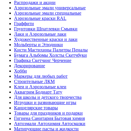
Распродажи и акции
Аэрозольные эмали универсальные
Аэрозольные эмали специальные
Аэрозольные краски RAL
Граффити
Грунтовки Шпатлевки Смывки
Лаки и Аэрозольные лаки
Художественные краски и лаки
Мольберты и Этюдники
Кисти Мастихины Палитры Пеналы
Бумага Альбомы Холсты Скетчбуки
Графика Скетчинг Черчение
Декорирование
Хобби
Маркеры для любых работ
Строительные ЛКМ
Клеи и Аэрозольные клеи
Аквагрим Бодиарт Тату
Для школы и детского творчества
Игрушки и развивающие игры
Канцелярские товары
Товары для праздников и подарки
Гигиена Санитария Бытовая химия
Автоэмали Автохимия Автосмазки
Матирующие пасты и жидкости