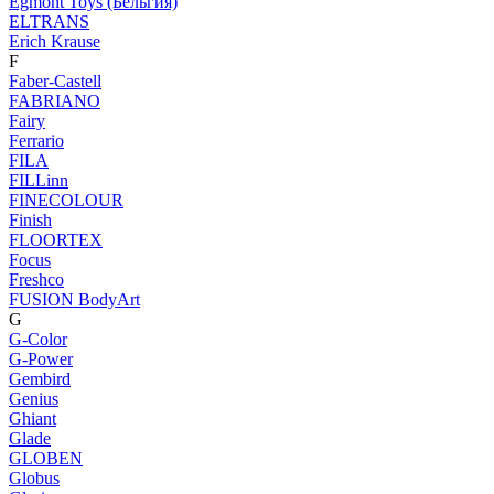
Egmont Toys (Бельгия)
ELTRANS
Erich Krause
F
Faber-Castell
FABRIANO
Fairy
Ferrario
FILA
FILLinn
FINECOLOUR
Finish
FLOORTEX
Focus
Freshco
FUSION BodyArt
G
G-Color
G-Power
Gembird
Genius
Ghiant
Glade
GLOBEN
Globus