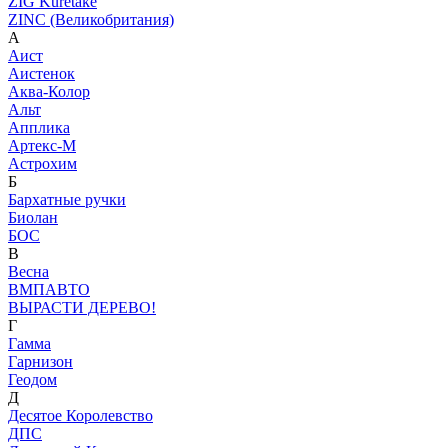
ZIG Kuretake
ZINC (Великобритания)
А
Аист
Аистенок
Аква-Колор
Альт
Апплика
Артекс-М
Астрохим
Б
Бархатные ручки
Биолан
БОС
В
Весна
ВМПАВТО
ВЫРАСТИ ДЕРЕВО!
Г
Гамма
Гарнизон
Геодом
Д
Десятое Королевство
ДПС