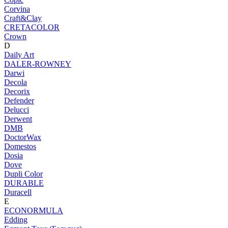
Corvina
Craft&Clay
CRETACOLOR
Crown
D
Daily Art
DALER-ROWNEY
Darwi
Decola
Decorix
Defender
Delucci
Derwent
DMB
DoctorWax
Domestos
Dosia
Dove
Dupli Color
DURABLE
Duracell
E
ECONORMULA
Edding