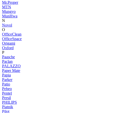
Mr.Proper
MTN
Mungyo
MunHwa
N
Novol
O
OfficeClean
OfficeSpace
Origami
Oxford
P
Paasche
Paclan
PALAZZO
Paper Mate
Papia
Parker
Patio
Pebeo
Pentel
Persil
PHILIPS
Piatnik
Pilot