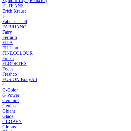
Egmont Toys (Бельгия)
ELTRANS
Erich Krause
F
Faber-Castell
FABRIANO
Fairy
Ferrario
FILA
FILLinn
FINECOLOUR
Finish
FLOORTEX
Focus
Freshco
FUSION BodyArt
G
G-Color
G-Power
Gembird
Genius
Ghiant
Glade
GLOBEN
Globus