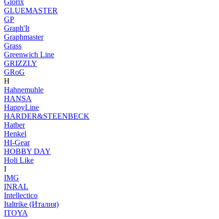
Glorix
GLUEMASTER
GP
Graph'It
Graphmaster
Grass
Greenwich Line
GRIZZLY
GRoG
H
Hahnemuhle
HANSA
HappyLine
HARDER&STEENBECK
Hatber
Henkel
HI-Gear
HOBBY DAY
Holi Like
I
IMG
INRAL
Intellectico
Italtrike (Италия)
ITOYA