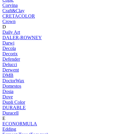
Corvina
Craft&Clay
CRETACOLOR
Crown
D
Daily Art
DALER-ROWNEY
Darwi
Decola
Decorix
Defender
Delucci
Derwent
DMB
DoctorWax
Domestos
Dosia
Dove
Dupli Color
DURABLE
Duracell
E
ECONORMULA
Edding