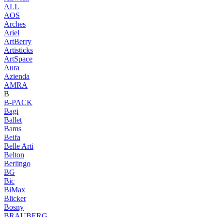
ALL
AOS
Arches
Ariel
ArtBerry
Artisticks
ArtSpace
Aura
Azienda
AМRA
B
B-PACK
Bagi
Ballet
Bams
Beifa
Belle Arti
Belton
Berlingo
BG
Bic
BiMax
Blicker
Bosny
BRAUBERG