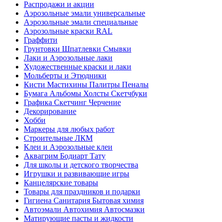
Распродажи и акции
Аэрозольные эмали универсальные
Аэрозольные эмали специальные
Аэрозольные краски RAL
Граффити
Грунтовки Шпатлевки Смывки
Лаки и Аэрозольные лаки
Художественные краски и лаки
Мольберты и Этюдники
Кисти Мастихины Палитры Пеналы
Бумага Альбомы Холсты Скетчбуки
Графика Скетчинг Черчение
Декорирование
Хобби
Маркеры для любых работ
Строительные ЛКМ
Клеи и Аэрозольные клеи
Аквагрим Бодиарт Тату
Для школы и детского творчества
Игрушки и развивающие игры
Канцелярские товары
Товары для праздников и подарки
Гигиена Санитария Бытовая химия
Автоэмали Автохимия Автосмазки
Матирующие пасты и жидкости