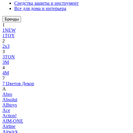
Средства защиты и инструмент
Все для дома и интерьера
Бренды
1
1NEW
1TOY
2
2x3
3
3TON
3М
4
4M
7
7 Цветов Декор
A
Abro
Absolut
ABtoys
Ace
Action!
AIM-ONE
Airline
Airwick