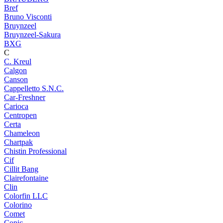
Bref
Bruno Visconti
Bruynzeel
Bruynzeel-Sakura
BXG
C
C. Kreul
Calgon
Canson
Cappelletto S.N.C.
Car-Freshner
Carioca
Centropen
Certa
Chameleon
Chartpak
Chistin Professional
Cif
Cillit Bang
Clairefontaine
Clin
Colorfin LLC
Colorino
Comet
Copic