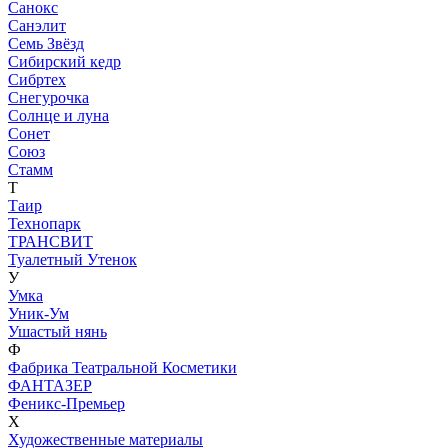
Санокс
Санэлит
Семь Звёзд
Сибирский кедр
Сибртех
Снегурочка
Солнце и луна
Сонет
Союз
Стамм
Т
Таир
Технопарк
ТРАНСВИТ
Туалетный Утенок
У
Умка
Уник-Ум
Ушастый нянь
Ф
Фабрика Театральной Косметики
ФАНТАЗЕР
Феникс-Премьер
Х
Художественные материалы