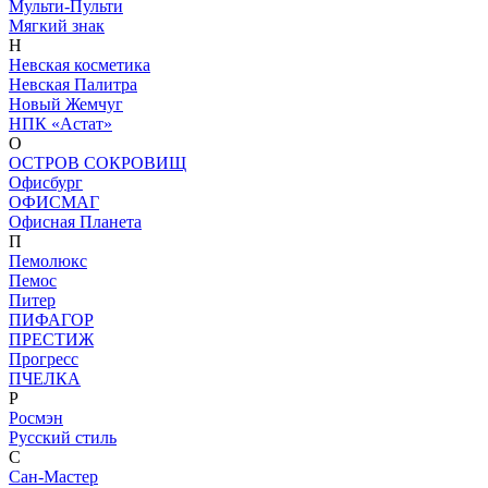
Мульти-Пульти
Мягкий знак
Н
Невская косметика
Невская Палитра
Новый Жемчуг
НПК «Астат»
О
ОСТРОВ СОКРОВИЩ
Офисбург
ОФИСМАГ
Офисная Планета
П
Пемолюкс
Пемос
Питер
ПИФАГОР
ПРЕСТИЖ
Прогресс
ПЧЕЛКА
Р
Росмэн
Русский стиль
С
Сан-Мастер