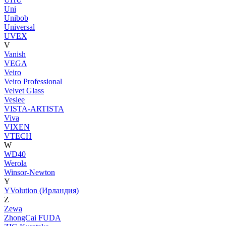
Uni
Unibob
Universal
UVEX
V
Vanish
VEGA
Veiro
Veiro Professional
Velvet Glass
Veslee
VISTA-ARTISTA
Viva
VIXEN
VTECH
W
WD40
Werola
Winsor-Newton
Y
YVolution (Ирландия)
Z
Zewa
ZhongCai FUDA