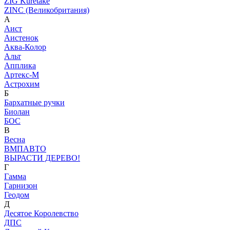
ZIG Kuretake
ZINC (Великобритания)
А
Аист
Аистенок
Аква-Колор
Альт
Апплика
Артекс-М
Астрохим
Б
Бархатные ручки
Биолан
БОС
В
Весна
ВМПАВТО
ВЫРАСТИ ДЕРЕВО!
Г
Гамма
Гарнизон
Геодом
Д
Десятое Королевство
ДПС