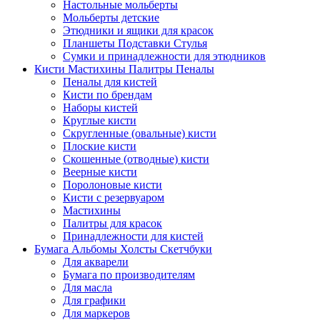
Настольные мольберты
Мольберты детские
Этюдники и ящики для красок
Планшеты Подставки Стулья
Сумки и принадлежности для этюдников
Кисти Мастихины Палитры Пеналы
Пеналы для кистей
Кисти по брендам
Наборы кистей
Круглые кисти
Скругленные (овальные) кисти
Плоские кисти
Скошенные (отводные) кисти
Веерные кисти
Поролоновые кисти
Кисти с резервуаром
Мастихины
Палитры для красок
Принадлежности для кистей
Бумага Альбомы Холсты Скетчбуки
Для акварели
Бумага по производителям
Для масла
Для графики
Для маркеров