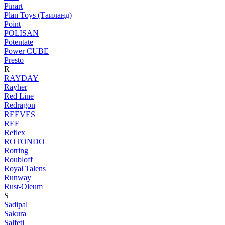
Pinart
Plan Toys (Таиланд)
Point
POLISAN
Potentate
Power CUBE
Presto
R
RAYDAY
Rayher
Red Line
Redragon
REEVES
REF
Reflex
ROTONDO
Rotring
Roubloff
Royal Talens
Runway
Rust-Oleum
S
Sadipal
Sakura
Salfeti