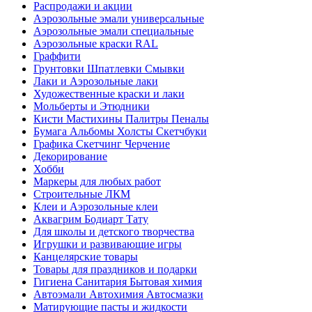
Распродажи и акции
Аэрозольные эмали универсальные
Аэрозольные эмали специальные
Аэрозольные краски RAL
Граффити
Грунтовки Шпатлевки Смывки
Лаки и Аэрозольные лаки
Художественные краски и лаки
Мольберты и Этюдники
Кисти Мастихины Палитры Пеналы
Бумага Альбомы Холсты Скетчбуки
Графика Скетчинг Черчение
Декорирование
Хобби
Маркеры для любых работ
Строительные ЛКМ
Клеи и Аэрозольные клеи
Аквагрим Бодиарт Тату
Для школы и детского творчества
Игрушки и развивающие игры
Канцелярские товары
Товары для праздников и подарки
Гигиена Санитария Бытовая химия
Автоэмали Автохимия Автосмазки
Матирующие пасты и жидкости