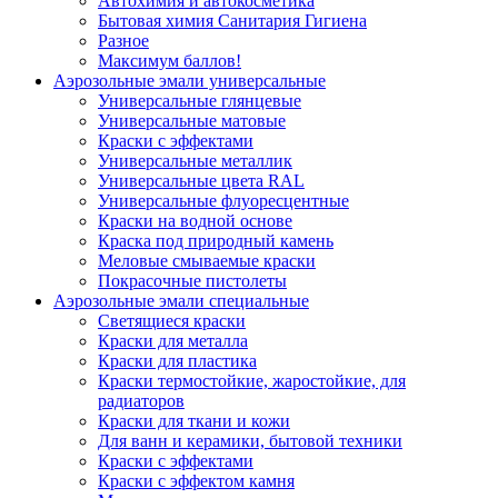
Автохимия и автокосметика
Бытовая химия Санитария Гигиена
Разное
Максимум баллов!
Аэрозольные эмали универсальные
Универсальные глянцевые
Универсальные матовые
Краски с эффектами
Универсальные металлик
Универсальные цвета RAL
Универсальные флуоресцентные
Краски на водной основе
Краска под природный камень
Меловые смываемые краски
Покрасочные пистолеты
Аэрозольные эмали специальные
Светящиеся краски
Краски для металла
Краски для пластика
Краски термостойкие, жаростойкие, для
радиаторов
Краски для ткани и кожи
Для ванн и керамики, бытовой техники
Краски с эффектами
Краски с эффектом камня