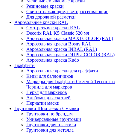
Меловые смываемые краски
Резиновые краски
Светоотражающие, светорассеивающие
Для дорожной разметки
Аэрозольные краски RAL
Смотреть все краски RAL
Decorix RAL K5 Classic 520 мл
Аэрозольная краска MAXI COLOR (RAL)
Аэрозольная краска Bosny RAL
Аэрозольная краска INRAL (RAL)
Аэрозольная краска DUPLI COLOR (RAL)
Аэрозольная краска Kudo
Граффити
Аэрозольные краски для граффити
Кэпы для баллончиков
Маркеры для Граффити Скетчей Теггинга /
Чернила для маркеров
Перья для маркеров
Альбомы для скетчей
Перчатки маски
Грунтовки Шпатлевки Смывки
Грунтовки по брендам
Универсальные грунтовки
Грунтовки для пластика
Грунтовки для металла