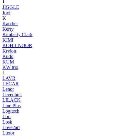
J
JIGGLE
Jovi
K
Karcher
Kerry
Kimberly Clark
KIMI
KOH-I-NOOR
Krylon
Kudo
KUM
KW-trio
L
LAVR
LECAR
Lenor
Levenhuk
LILACK
Line Plus
Logitech
Lori
Losk
Love2art
Luxor