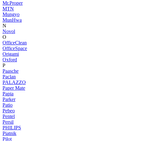
Mr.Proper
MTN
Mungyo
MunHwa
N
Novol
O
OfficeClean
OfficeSpace
Origami
Oxford
P
Paasche
Paclan
PALAZZO
Paper Mate
Papia
Parker
Patio
Pebeo
Pentel
Persil
PHILIPS
Piatnik
Pilot