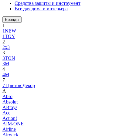
Средства защиты и инструмент
Все для дома и интерьера
Бренды
1
1NEW
1TOY
2
2x3
3
3TON
3М
4
4M
7
7 Цветов Декор
A
Abro
Absolut
ABtoys
Ace
Action!
AIM-ONE
Airline
Airwick