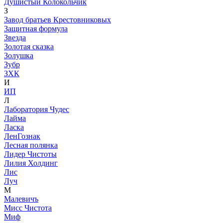
Душистый Колокольчик
З
Завод братьев Крестовниковых
Защитная формула
Звезда
Золотая сказка
Золушка
Зубр
ЗХК
И
ИП
Л
Лаборатория Чудес
Лайма
Ласка
ЛенГознак
Лесная полянка
Лидер Чистоты
Лилия Холдинг
Лис
Луч
М
Малевичъ
Мисс Чистота
Миф