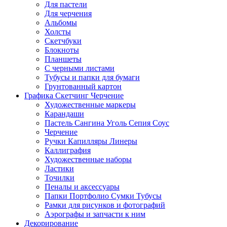
Для пастели
Для черчения
Альбомы
Холсты
Скетчбуки
Блокноты
Планшеты
С черными листами
Тубусы и папки для бумаги
Грунтованный картон
Графика Скетчинг Черчение
Художественные маркеры
Карандаши
Пастель Сангина Уголь Сепия Соус
Черчение
Ручки Капилляры Линеры
Каллиграфия
Художественные наборы
Ластики
Точилки
Пеналы и аксессуары
Папки Портфолио Сумки Тубусы
Рамки для рисунков и фотографий
Аэрографы и запчасти к ним
Декорирование