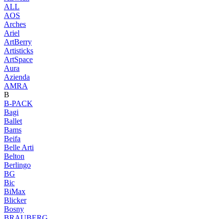
ALL
AOS
Arches
Ariel
ArtBerry
Artisticks
ArtSpace
Aura
Azienda
AМRA
B
B-PACK
Bagi
Ballet
Bams
Beifa
Belle Arti
Belton
Berlingo
BG
Bic
BiMax
Blicker
Bosny
BRAUBERG