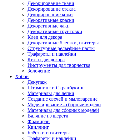
Декорирование ткани
Декорирование стекла
Декорирование кожи
Декоративные краски
Декоративные лаки
Декоративные грунтовки
Клеи для декора
Декоративные блестки, глиттеры
Структурные рельефные пасты
Трафареты и наклейки
Кисти для декора
Инструменты для творчества
Золочение
Хобби
Декупаж
Штампинг и Скрапбукинг
Материалы для лепки
Создание свечей и мыловарение
Моделирование - сборные модели
Материалы для сборных моделей
Валяние из шерсти
Фоамиран
Квиллинг
Блёстки и глиттеры
Трафареты и наклейки