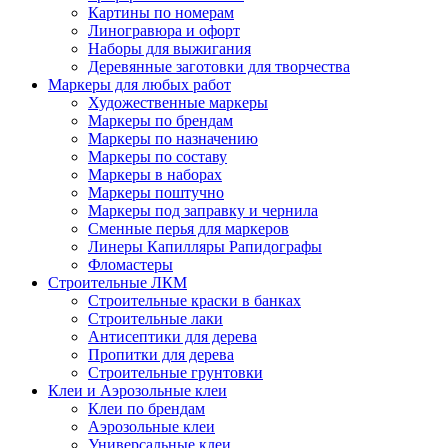
Картины по номерам
Линогравюра и офорт
Наборы для выжигания
Деревянные заготовки для творчества
Маркеры для любых работ
Художественные маркеры
Маркеры по брендам
Маркеры по назначению
Маркеры по составу
Маркеры в наборах
Маркеры поштучно
Маркеры под заправку и чернила
Сменные перья для маркеров
Линеры Капилляры Рапидографы
Фломастеры
Строительные ЛКМ
Строительные краски в банках
Строительные лаки
Антисептики для дерева
Пропитки для дерева
Строительные грунтовки
Клеи и Аэрозольные клеи
Клеи по брендам
Аэрозольные клеи
Универсальные клеи