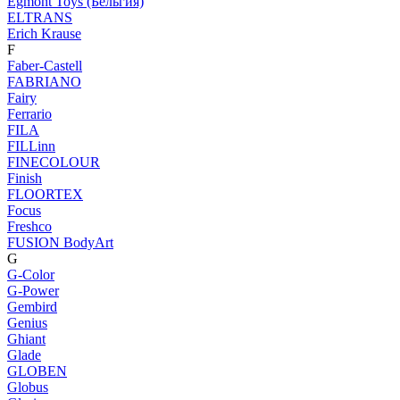
Egmont Toys (Бельгия)
ELTRANS
Erich Krause
F
Faber-Castell
FABRIANO
Fairy
Ferrario
FILA
FILLinn
FINECOLOUR
Finish
FLOORTEX
Focus
Freshco
FUSION BodyArt
G
G-Color
G-Power
Gembird
Genius
Ghiant
Glade
GLOBEN
Globus