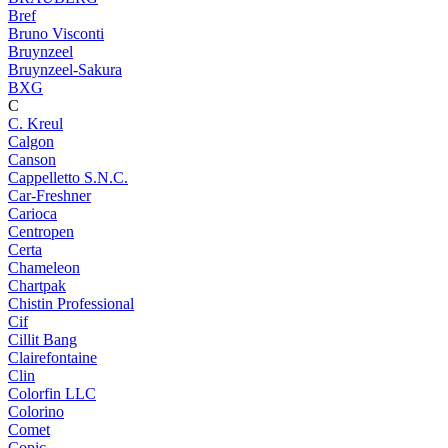
Bref
Bruno Visconti
Bruynzeel
Bruynzeel-Sakura
BXG
C
C. Kreul
Calgon
Canson
Cappelletto S.N.C.
Car-Freshner
Carioca
Centropen
Certa
Chameleon
Chartpak
Chistin Professional
Cif
Cillit Bang
Clairefontaine
Clin
Colorfin LLC
Colorino
Comet
Copic