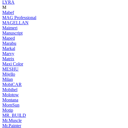
LYRA
M
Mabef
MAG Professional
MAGELLAN
Maimeri
Manuscript
Maped
Marabu
Markal
Marvy
Matrix
Maxi Color
MESHU
Mijello
Milan
MobiCAR
Mobihel
Molotow
Montana
MornSun
Motip
MR. BUILD
Mr.Muscle
Mr.Painter