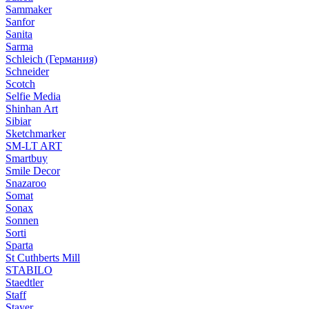
Sammaker
Sanfor
Sanita
Sarma
Schleich (Германия)
Schneider
Scotch
Selfie Media
Shinhan Art
Sibiar
Sketchmarker
SM-LT ART
Smartbuy
Smile Decor
Snazaroo
Somat
Sonax
Sonnen
Sorti
Sparta
St Cuthberts Mill
STABILO
Staedtler
Staff
Stayer