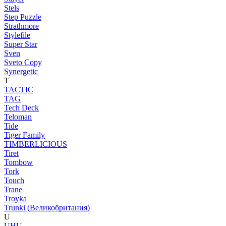
Stels
Step Puzzle
Strathmore
Stylefile
Super Star
Sven
Sveto Copy
Synergetic
T
TACTIC
TAG
Tech Deck
Teloman
Tide
Tiger Family
TIMBERLICIOUS
Tiret
Tombow
Tork
Touch
Trane
Troyka
Trunki (Великобритания)
U
UHU