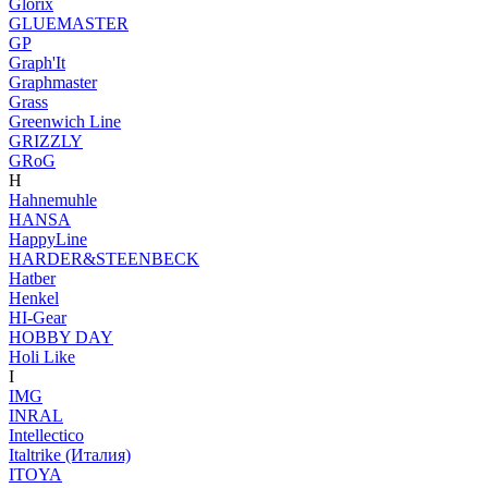
Glorix
GLUEMASTER
GP
Graph'It
Graphmaster
Grass
Greenwich Line
GRIZZLY
GRoG
H
Hahnemuhle
HANSA
HappyLine
HARDER&STEENBECK
Hatber
Henkel
HI-Gear
HOBBY DAY
Holi Like
I
IMG
INRAL
Intellectico
Italtrike (Италия)
ITOYA