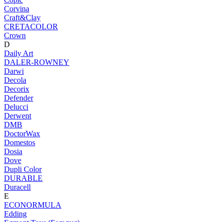
Corvina
Craft&Clay
CRETACOLOR
Crown
D
Daily Art
DALER-ROWNEY
Darwi
Decola
Decorix
Defender
Delucci
Derwent
DMB
DoctorWax
Domestos
Dosia
Dove
Dupli Color
DURABLE
Duracell
E
ECONORMULA
Edding