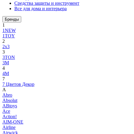
Средства защиты и инструмент
Все для дома и интерьера
Бренды
1
1NEW
1TOY
2
2x3
3
3TON
3М
4
4M
7
7 Цветов Декор
A
Abro
Absolut
ABtoys
Ace
Action!
AIM-ONE
Airline
Airwick