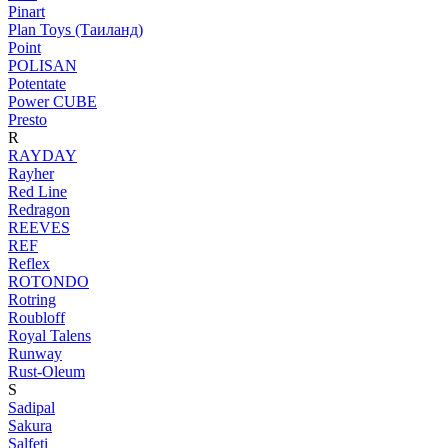
Pinart
Plan Toys (Таиланд)
Point
POLISAN
Potentate
Power CUBE
Presto
R
RAYDAY
Rayher
Red Line
Redragon
REEVES
REF
Reflex
ROTONDO
Rotring
Roubloff
Royal Talens
Runway
Rust-Oleum
S
Sadipal
Sakura
Salfeti