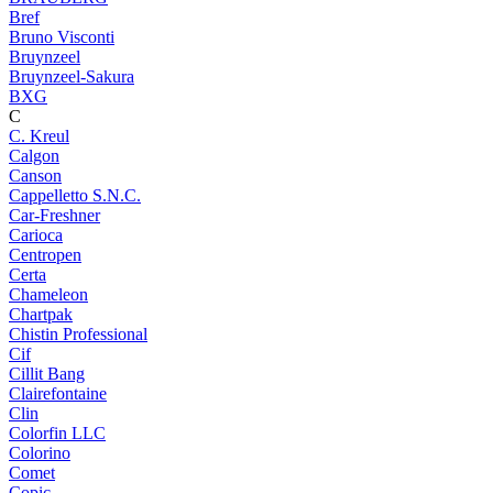
Bref
Bruno Visconti
Bruynzeel
Bruynzeel-Sakura
BXG
C
C. Kreul
Calgon
Canson
Cappelletto S.N.C.
Car-Freshner
Carioca
Centropen
Certa
Chameleon
Chartpak
Chistin Professional
Cif
Cillit Bang
Clairefontaine
Clin
Colorfin LLC
Colorino
Comet
Copic