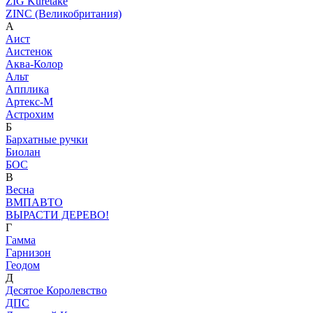
ZIG Kuretake
ZINC (Великобритания)
А
Аист
Аистенок
Аква-Колор
Альт
Апплика
Артекс-М
Астрохим
Б
Бархатные ручки
Биолан
БОС
В
Весна
ВМПАВТО
ВЫРАСТИ ДЕРЕВО!
Г
Гамма
Гарнизон
Геодом
Д
Десятое Королевство
ДПС