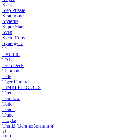
Stels
Step Puzzle
Strathmore
Stylefile
Super Star
Sven
Sveto Copy
Synergetic
T
TACTIC
TAG
Tech Deck
Teloman
Tide
Tiger Family
TIMBERLICIOUS
Tiret
Tombow
Tork
Touch
Trane
Troyka
Trunki (Великобритания)
U
UHU