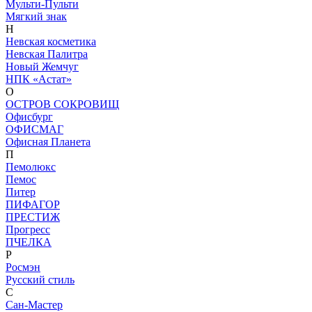
Мульти-Пульти
Мягкий знак
Н
Невская косметика
Невская Палитра
Новый Жемчуг
НПК «Астат»
О
ОСТРОВ СОКРОВИЩ
Офисбург
ОФИСМАГ
Офисная Планета
П
Пемолюкс
Пемос
Питер
ПИФАГОР
ПРЕСТИЖ
Прогресс
ПЧЕЛКА
Р
Росмэн
Русский стиль
С
Сан-Мастер