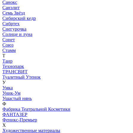
Санокс
Санэлит
Семь Звёзд
Сибирский кедр
Сибртех
Снегурочка
Солнце и луна
Сонет
Союз
Стамм
Т
Таир
Технопарк
ТРАНСВИТ
Туалетный Утенок
У
Умка
Уник-Ум
Ушастый нянь
Ф
Фабрика Театральной Косметики
ФАНТАЗЕР
Феникс-Премьер
Х
Художественные материалы