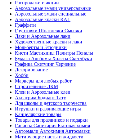
Распродажи и акции
Аэрозольные эмали универсальные
Аэрозольные эмали специальные
Аэрозольные краски RAL
Граффити
Грунтовки Шпатлевки Смывки
Лаки и Аэрозольные лаки
Художественные краски и лаки
Мольберты и Этюдники
Кисти Мастихины Палитры Пеналы
Бумага Альбомы Холсты Скетчбуки
Графика Скетчинг Черчение
Декорирование
Хобби
Маркеры для любых работ
Строительные ЛКМ
Клеи и Аэрозольные клеи
Аквагрим Бодиарт Тату
Для школы и детского творчества
Игрушки и развивающие игры
Канцелярские товары
Товары для праздников и подарки
Гигиена Санитария Бытовая химия
Автоэмали Автохимия Автосмазки
Матирующие пасты и жидкости