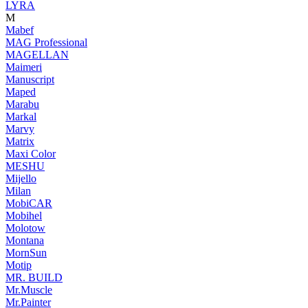
LYRA
M
Mabef
MAG Professional
MAGELLAN
Maimeri
Manuscript
Maped
Marabu
Markal
Marvy
Matrix
Maxi Color
MESHU
Mijello
Milan
MobiCAR
Mobihel
Molotow
Montana
MornSun
Motip
MR. BUILD
Mr.Muscle
Mr.Painter