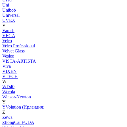
Uni
Unibob
Universal
UVEX
V
Vanish
VEGA
Veiro
Veiro Professional
Velvet Glass
Veslee
VISTA-ARTISTA
Viva
VIXEN
VTECH
W
WD40
Werola
Winsor-Newton
Y
YVolution (Ирландия)
Z
Zewa
ZhongCai FUDA