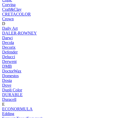
Corvina
Craft&Clay
CRETACOLOR
Crown
D
Daily Art
DALER-ROWNEY
Darwi
Decola
Decorix
Defender
Delucci
Derwent
DMB
DoctorWax
Domestos
Dosia
Dove
Dupli Color
DURABLE
Duracell
E
ECONORMULA
Edding