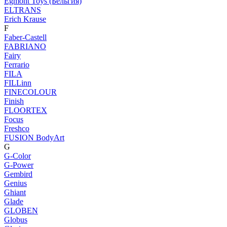
Egmont Toys (Бельгия)
ELTRANS
Erich Krause
F
Faber-Castell
FABRIANO
Fairy
Ferrario
FILA
FILLinn
FINECOLOUR
Finish
FLOORTEX
Focus
Freshco
FUSION BodyArt
G
G-Color
G-Power
Gembird
Genius
Ghiant
Glade
GLOBEN
Globus