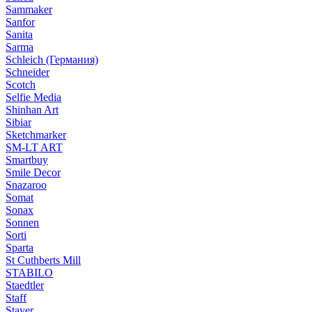
Sammaker
Sanfor
Sanita
Sarma
Schleich (Германия)
Schneider
Scotch
Selfie Media
Shinhan Art
Sibiar
Sketchmarker
SM-LT ART
Smartbuy
Smile Decor
Snazaroo
Somat
Sonax
Sonnen
Sorti
Sparta
St Cuthberts Mill
STABILO
Staedtler
Staff
Stayer