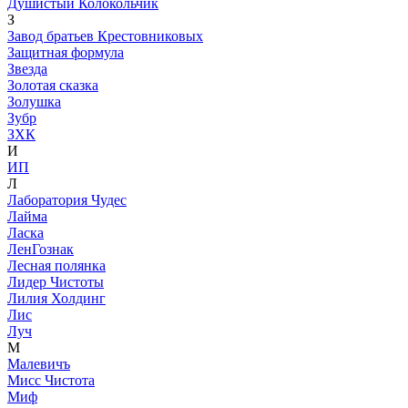
Душистый Колокольчик
З
Завод братьев Крестовниковых
Защитная формула
Звезда
Золотая сказка
Золушка
Зубр
ЗХК
И
ИП
Л
Лаборатория Чудес
Лайма
Ласка
ЛенГознак
Лесная полянка
Лидер Чистоты
Лилия Холдинг
Лис
Луч
М
Малевичъ
Мисс Чистота
Миф