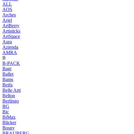
ALL
AOS
Arches
Ariel
ArtBerry
Artisticks
ArtSpace
Aura
Azienda
AМRA
B
B-PACK
Bagi
Ballet
Bams
Beifa
Belle Arti
Belton
Berlingo
BG
Bic
BiMax
Blicker
Bosny
BRAUBERG