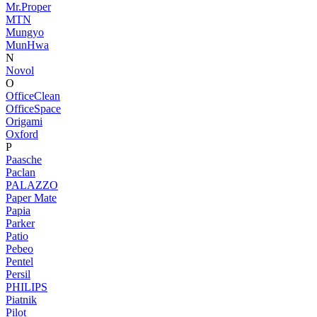
Mr.Proper
MTN
Mungyo
MunHwa
N
Novol
O
OfficeClean
OfficeSpace
Origami
Oxford
P
Paasche
Paclan
PALAZZO
Paper Mate
Papia
Parker
Patio
Pebeo
Pentel
Persil
PHILIPS
Piatnik
Pilot