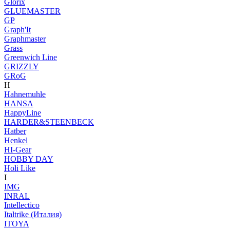
Glorix
GLUEMASTER
GP
Graph'It
Graphmaster
Grass
Greenwich Line
GRIZZLY
GRoG
H
Hahnemuhle
HANSA
HappyLine
HARDER&STEENBECK
Hatber
Henkel
HI-Gear
HOBBY DAY
Holi Like
I
IMG
INRAL
Intellectico
Italtrike (Италия)
ITOYA