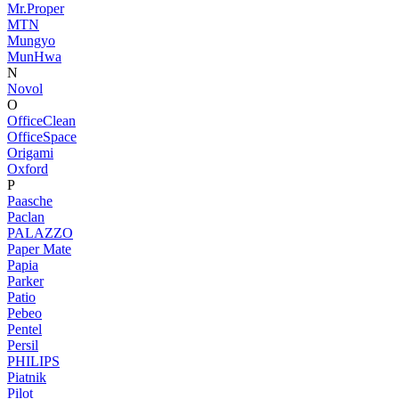
Mr.Proper
MTN
Mungyo
MunHwa
N
Novol
O
OfficeClean
OfficeSpace
Origami
Oxford
P
Paasche
Paclan
PALAZZO
Paper Mate
Papia
Parker
Patio
Pebeo
Pentel
Persil
PHILIPS
Piatnik
Pilot