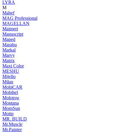
LYRA
M
Mabef
MAG Professional
MAGELLAN
Maimeri
Manuscript
Maped
Marabu
Markal
Marvy
Matrix
Maxi Color
MESHU
Mijello
Milan
MobiCAR
Mobihel
Molotow
Montana
MornSun
Motip
MR. BUILD
Mr.Muscle
Mr.Painter