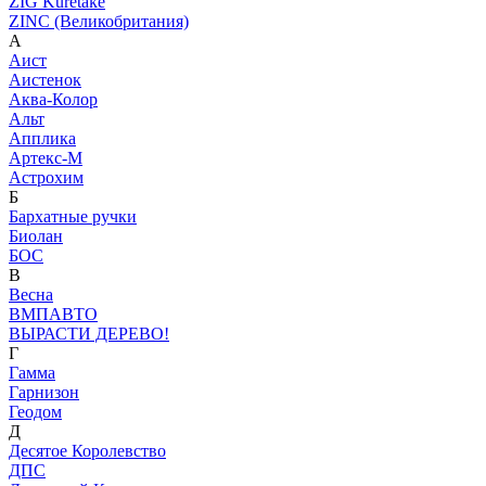
ZIG Kuretake
ZINC (Великобритания)
А
Аист
Аистенок
Аква-Колор
Альт
Апплика
Артекс-М
Астрохим
Б
Бархатные ручки
Биолан
БОС
В
Весна
ВМПАВТО
ВЫРАСТИ ДЕРЕВО!
Г
Гамма
Гарнизон
Геодом
Д
Десятое Королевство
ДПС