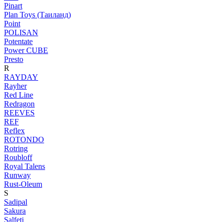
Pinart
Plan Toys (Таиланд)
Point
POLISAN
Potentate
Power CUBE
Presto
R
RAYDAY
Rayher
Red Line
Redragon
REEVES
REF
Reflex
ROTONDO
Rotring
Roubloff
Royal Talens
Runway
Rust-Oleum
S
Sadipal
Sakura
Salfeti