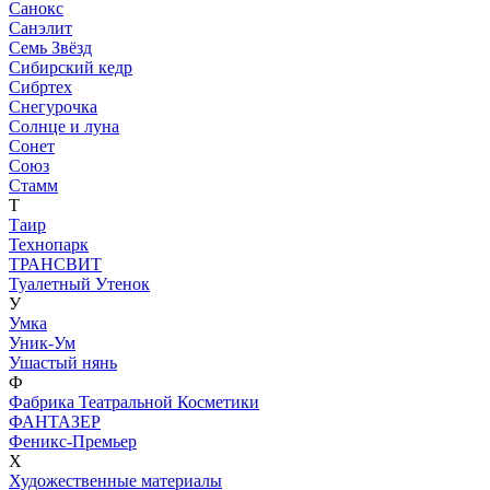
Санокс
Санэлит
Семь Звёзд
Сибирский кедр
Сибртех
Снегурочка
Солнце и луна
Сонет
Союз
Стамм
Т
Таир
Технопарк
ТРАНСВИТ
Туалетный Утенок
У
Умка
Уник-Ум
Ушастый нянь
Ф
Фабрика Театральной Косметики
ФАНТАЗЕР
Феникс-Премьер
Х
Художественные материалы