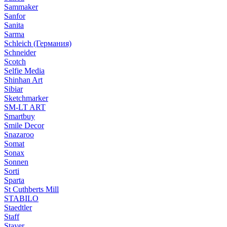
Sammaker
Sanfor
Sanita
Sarma
Schleich (Германия)
Schneider
Scotch
Selfie Media
Shinhan Art
Sibiar
Sketchmarker
SM-LT ART
Smartbuy
Smile Decor
Snazaroo
Somat
Sonax
Sonnen
Sorti
Sparta
St Cuthberts Mill
STABILO
Staedtler
Staff
Stayer