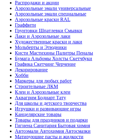
Распродажи и акции
Аэрозольные эмали универсальные
Аэрозольные эмали специальные
Аэрозольные краски RAL
Граффити
Грунтовки Шпатлевки Смывки
Лаки и Аэрозольные лаки
Художественные краски и лаки
Мольберты и Этюдники
Кисти Мастихины Палитры Пеналы
Бумага Альбомы Холсты Скетчбуки
Графика Скетчинг Черчение
Декорирование
Хобби
Маркеры для любых работ
Строительные ЛКМ
Клеи и Аэрозольные клеи
Аквагрим Бодиарт Тату
Для школы и детского творчества
Игрушки и развивающие игры
Канцелярские товары
Товары для праздников и подарки
Гигиена Санитария Бытовая химия
Автоэмали Автохимия Автосмазки
Матирующие пасты и жидкости