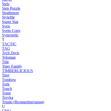
Stels
Step Puzzle
Strathmore
Stylefile
Super Star
Sven
Sveto Copy
Synergetic
T
TACTIC
TAG
Tech Deck
Teloman
Tide
Tiger Family
TIMBERLICIOUS
Tiret
Tombow
Tork
Touch
Trane
Troyka
Trunki (Великобритания)
U
UHU