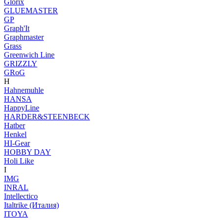
Glorix
GLUEMASTER
GP
Graph'It
Graphmaster
Grass
Greenwich Line
GRIZZLY
GRoG
H
Hahnemuhle
HANSA
HappyLine
HARDER&STEENBECK
Hatber
Henkel
HI-Gear
HOBBY DAY
Holi Like
I
IMG
INRAL
Intellectico
Italtrike (Италия)
ITOYA