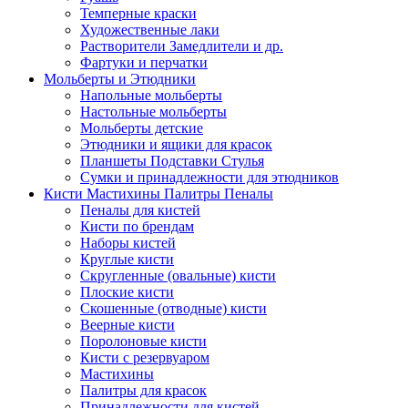
Темперные краски
Художественные лаки
Растворители Замедлители и др.
Фартуки и перчатки
Мольберты и Этюдники
Напольные мольберты
Настольные мольберты
Мольберты детские
Этюдники и ящики для красок
Планшеты Подставки Стулья
Сумки и принадлежности для этюдников
Кисти Мастихины Палитры Пеналы
Пеналы для кистей
Кисти по брендам
Наборы кистей
Круглые кисти
Скругленные (овальные) кисти
Плоские кисти
Скошенные (отводные) кисти
Веерные кисти
Поролоновые кисти
Кисти с резервуаром
Мастихины
Палитры для красок
Принадлежности для кистей