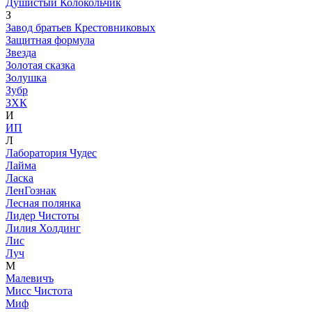
Душистый Колокольчик
З
Завод братьев Крестовниковых
Защитная формула
Звезда
Золотая сказка
Золушка
Зубр
ЗХК
И
ИП
Л
Лаборатория Чудес
Лайма
Ласка
ЛенГознак
Лесная полянка
Лидер Чистоты
Лилия Холдинг
Лис
Луч
М
Малевичъ
Мисс Чистота
Миф