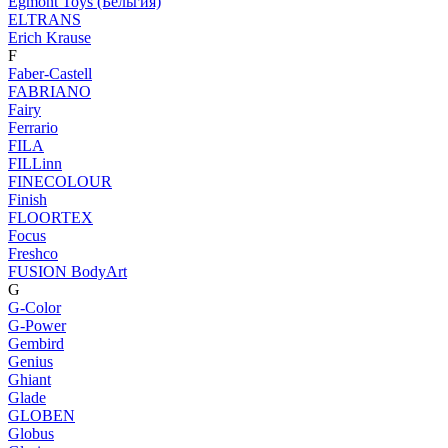
Egmont Toys (Бельгия)
ELTRANS
Erich Krause
F
Faber-Castell
FABRIANO
Fairy
Ferrario
FILA
FILLinn
FINECOLOUR
Finish
FLOORTEX
Focus
Freshco
FUSION BodyArt
G
G-Color
G-Power
Gembird
Genius
Ghiant
Glade
GLOBEN
Globus