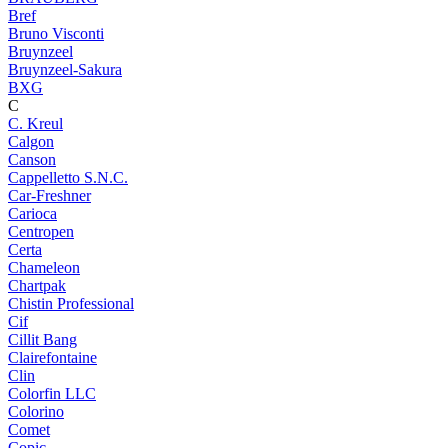
Bref
Bruno Visconti
Bruynzeel
Bruynzeel-Sakura
BXG
C
C. Kreul
Calgon
Canson
Cappelletto S.N.C.
Car-Freshner
Carioca
Centropen
Certa
Chameleon
Chartpak
Chistin Professional
Cif
Cillit Bang
Clairefontaine
Clin
Colorfin LLC
Colorino
Comet
Copic