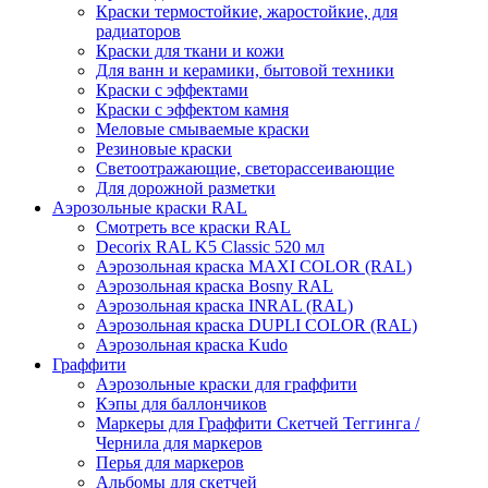
Краски термостойкие, жаростойкие, для
радиаторов
Краски для ткани и кожи
Для ванн и керамики, бытовой техники
Краски с эффектами
Краски с эффектом камня
Меловые смываемые краски
Резиновые краски
Светоотражающие, светорассеивающие
Для дорожной разметки
Аэрозольные краски RAL
Смотреть все краски RAL
Decorix RAL K5 Classic 520 мл
Аэрозольная краска MAXI COLOR (RAL)
Аэрозольная краска Bosny RAL
Аэрозольная краска INRAL (RAL)
Аэрозольная краска DUPLI COLOR (RAL)
Аэрозольная краска Kudo
Граффити
Аэрозольные краски для граффити
Кэпы для баллончиков
Маркеры для Граффити Скетчей Теггинга /
Чернила для маркеров
Перья для маркеров
Альбомы для скетчей