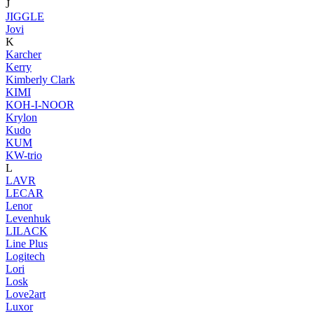
J
JIGGLE
Jovi
K
Karcher
Kerry
Kimberly Clark
KIMI
KOH-I-NOOR
Krylon
Kudo
KUM
KW-trio
L
LAVR
LECAR
Lenor
Levenhuk
LILACK
Line Plus
Logitech
Lori
Losk
Love2art
Luxor