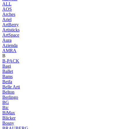
ALL
AOS
Arches
Ariel
ArtBerry
Artisticks
ArtSpace
Aura
Azienda
AМRA
B
B-PACK
Bagi
Ballet
Bams
Beifa
Belle Arti
Belton
Berlingo
BG
Bic
BiMax
Blicker
Bosny
BRAUBERG