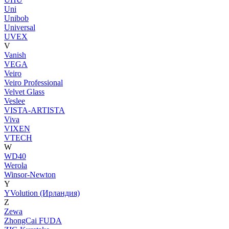
Uni
Unibob
Universal
UVEX
V
Vanish
VEGA
Veiro
Veiro Professional
Velvet Glass
Veslee
VISTA-ARTISTA
Viva
VIXEN
VTECH
W
WD40
Werola
Winsor-Newton
Y
YVolution (Ирландия)
Z
Zewa
ZhongCai FUDA