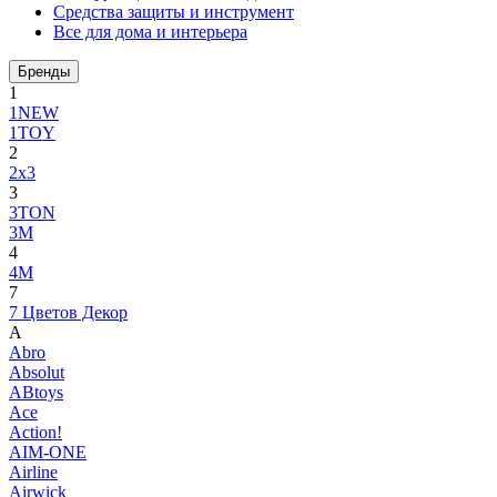
Средства защиты и инструмент
Все для дома и интерьера
Бренды
1
1NEW
1TOY
2
2x3
3
3TON
3М
4
4M
7
7 Цветов Декор
A
Abro
Absolut
ABtoys
Ace
Action!
AIM-ONE
Airline
Airwick