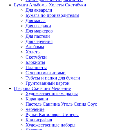
Бумага Альбомы Холсты Скетчбуки
Для акварели
Бумага по производителям
Для масла
Для графики
Для маркеров
Для пастели
Для черчения
Альбомы
Холсты
Скетчбуки
Блокноты
Планшеты
С черными листами
Тубусы и папки для бумаги
Грунтованный картон
Графика Скетчинг Черчение
Художественные маркеры
Карандаши
Пастель Сангина Уголь Сепия Соус
Черчение
Ручки Капилляры Линеры
Каллиграфия
Художественные наборы