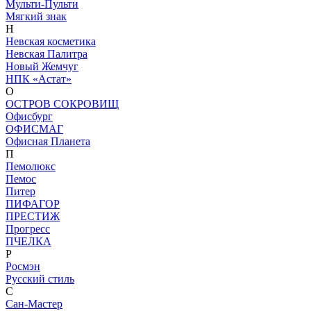
Мульти-Пульти
Мягкий знак
Н
Невская косметика
Невская Палитра
Новый Жемчуг
НПК «Астат»
О
ОСТРОВ СОКРОВИЩ
Офисбург
ОФИСМАГ
Офисная Планета
П
Пемолюкс
Пемос
Питер
ПИФАГОР
ПРЕСТИЖ
Прогресс
ПЧЕЛКА
Р
Росмэн
Русский стиль
С
Сан-Мастер