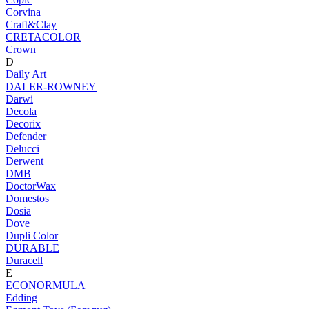
Corvina
Craft&Clay
CRETACOLOR
Crown
D
Daily Art
DALER-ROWNEY
Darwi
Decola
Decorix
Defender
Delucci
Derwent
DMB
DoctorWax
Domestos
Dosia
Dove
Dupli Color
DURABLE
Duracell
E
ECONORMULA
Edding