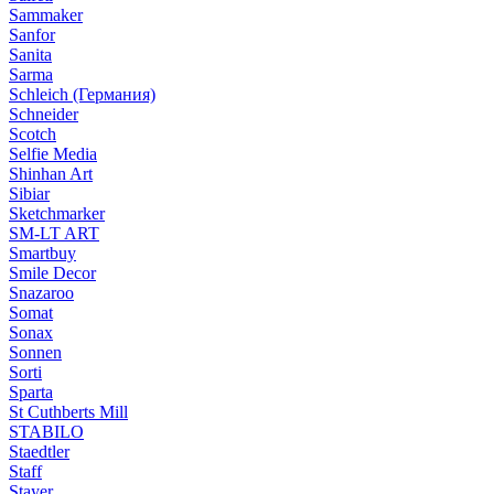
Sammaker
Sanfor
Sanita
Sarma
Schleich (Германия)
Schneider
Scotch
Selfie Media
Shinhan Art
Sibiar
Sketchmarker
SM-LT ART
Smartbuy
Smile Decor
Snazaroo
Somat
Sonax
Sonnen
Sorti
Sparta
St Cuthberts Mill
STABILO
Staedtler
Staff
Stayer