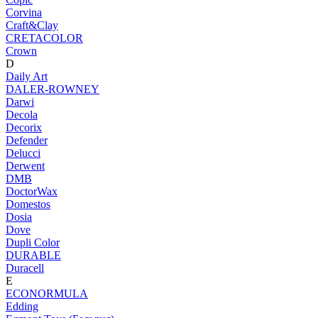
Corvina
Craft&Clay
CRETACOLOR
Crown
D
Daily Art
DALER-ROWNEY
Darwi
Decola
Decorix
Defender
Delucci
Derwent
DMB
DoctorWax
Domestos
Dosia
Dove
Dupli Color
DURABLE
Duracell
E
ECONORMULA
Edding