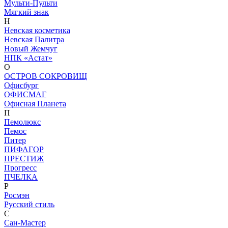
Мульти-Пульти
Мягкий знак
Н
Невская косметика
Невская Палитра
Новый Жемчуг
НПК «Астат»
О
ОСТРОВ СОКРОВИЩ
Офисбург
ОФИСМАГ
Офисная Планета
П
Пемолюкс
Пемос
Питер
ПИФАГОР
ПРЕСТИЖ
Прогресс
ПЧЕЛКА
Р
Росмэн
Русский стиль
С
Сан-Мастер