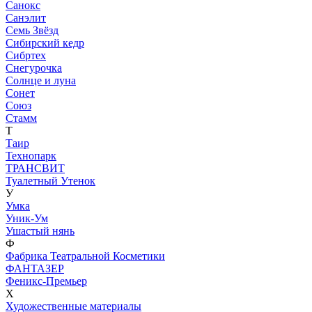
Санокс
Санэлит
Семь Звёзд
Сибирский кедр
Сибртех
Снегурочка
Солнце и луна
Сонет
Союз
Стамм
Т
Таир
Технопарк
ТРАНСВИТ
Туалетный Утенок
У
Умка
Уник-Ум
Ушастый нянь
Ф
Фабрика Театральной Косметики
ФАНТАЗЕР
Феникс-Премьер
Х
Художественные материалы