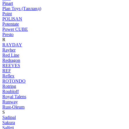
Pinart
Plan Toys (Таиланд)
Point
POLISAN
Potentate
Power CUBE
Presto
R
RAYDAY
Rayher
Red Line
Redragon
REEVES
REF
Reflex
ROTONDO
Rotring
Roubloff
Royal Talens
Runway
Rust-Oleum
S
Sadipal
Sakura
Salfeti