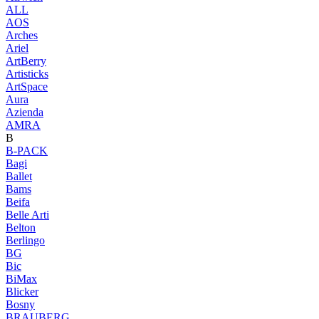
ALL
AOS
Arches
Ariel
ArtBerry
Artisticks
ArtSpace
Aura
Azienda
AМRA
B
B-PACK
Bagi
Ballet
Bams
Beifa
Belle Arti
Belton
Berlingo
BG
Bic
BiMax
Blicker
Bosny
BRAUBERG