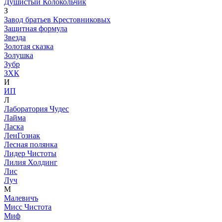
Душистый Колокольчик
З
Завод братьев Крестовниковых
Защитная формула
Звезда
Золотая сказка
Золушка
Зубр
ЗХК
И
ИП
Л
Лаборатория Чудес
Лайма
Ласка
ЛенГознак
Лесная полянка
Лидер Чистоты
Лилия Холдинг
Лис
Луч
М
Малевичъ
Мисс Чистота
Миф