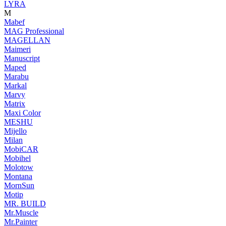
LYRA
M
Mabef
MAG Professional
MAGELLAN
Maimeri
Manuscript
Maped
Marabu
Markal
Marvy
Matrix
Maxi Color
MESHU
Mijello
Milan
MobiCAR
Mobihel
Molotow
Montana
MornSun
Motip
MR. BUILD
Mr.Muscle
Mr.Painter