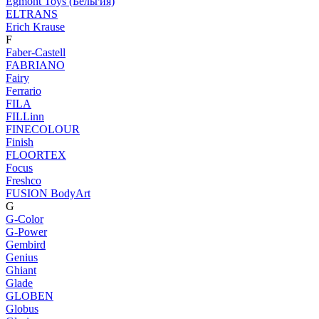
Egmont Toys (Бельгия)
ELTRANS
Erich Krause
F
Faber-Castell
FABRIANO
Fairy
Ferrario
FILA
FILLinn
FINECOLOUR
Finish
FLOORTEX
Focus
Freshco
FUSION BodyArt
G
G-Color
G-Power
Gembird
Genius
Ghiant
Glade
GLOBEN
Globus