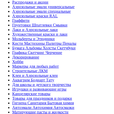
Распродажи и акции
Аэрозольные эмали универсальные
Аэрозольные эмали специальные
Аэрозольные краски RAL
Граффити
Грунтовки Шпатлевки Смывки
Лаки и Аэрозольные лаки
Художественные краски и лаки
Мольберты и Этюдники
Кисти Мастихины Палитры Пеналы
Бумага Альбомы Холсты Скетчбуки
Графика Скетчинг Черчение
Декорирование
Хобби
Маркеры для любых работ
Строительные ЛКМ
Клеи и Аэрозольные клеи
Аквагрим Бодиарт Тату
Для школы и детского творчества
Игрушки и развивающие игры
Канцелярские товары
Товары для праздников и подарки
Гигиена Санитария Бытовая химия
Автоэмали Автохимия Автосмазки
Матирующие пасты и жидкости