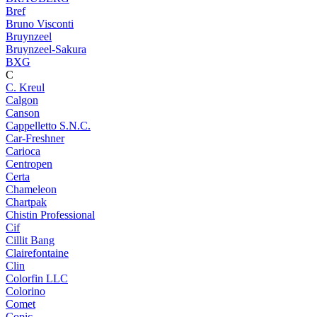
Bref
Bruno Visconti
Bruynzeel
Bruynzeel-Sakura
BXG
C
C. Kreul
Calgon
Canson
Cappelletto S.N.C.
Car-Freshner
Carioca
Centropen
Certa
Chameleon
Chartpak
Chistin Professional
Cif
Cillit Bang
Clairefontaine
Clin
Colorfin LLC
Colorino
Comet
Copic