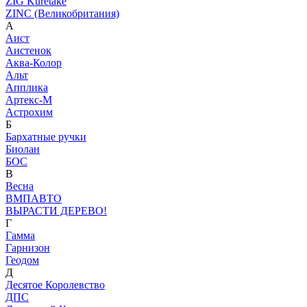
ZIG Kuretake
ZINC (Великобритания)
А
Аист
Аистенок
Аква-Колор
Альт
Апплика
Артекс-М
Астрохим
Б
Бархатные ручки
Биолан
БОС
В
Весна
ВМПАВТО
ВЫРАСТИ ДЕРЕВО!
Г
Гамма
Гарнизон
Геодом
Д
Десятое Королевство
ДПС