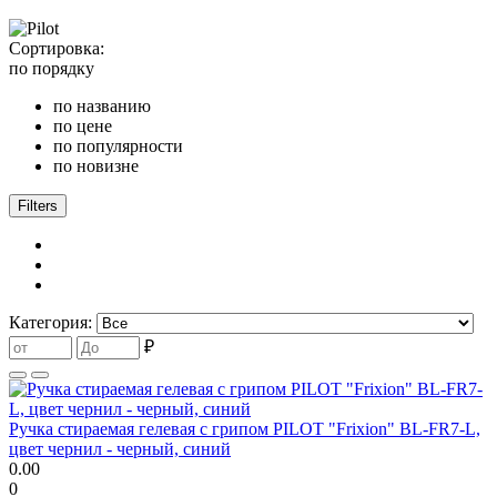
Сортировка:
по порядку
по названию
по цене
по популярности
по новизне
Filters
Категория:
₽
Ручка стираемая гелевая с грипом PILOT "Frixion" BL-FR7-L,
цвет чернил - черный, синий
0.00
0