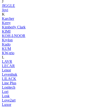
J
JIGGLE
Jovi
K
Karcher
Kerry
Kimberly Clark
KIMI
KOH-I-NOOR
Krylon
Kudo
KUM
KW-trio
L
LAVR
LECAR
Lenor
Levenhuk
LILACK
Line Plus
Logitech
Lori
Losk
Love2art
Luxor