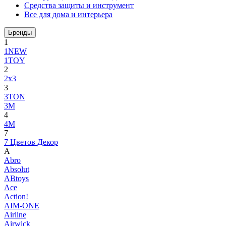
Средства защиты и инструмент
Все для дома и интерьера
Бренды
1
1NEW
1TOY
2
2x3
3
3TON
3М
4
4M
7
7 Цветов Декор
A
Abro
Absolut
ABtoys
Ace
Action!
AIM-ONE
Airline
Airwick