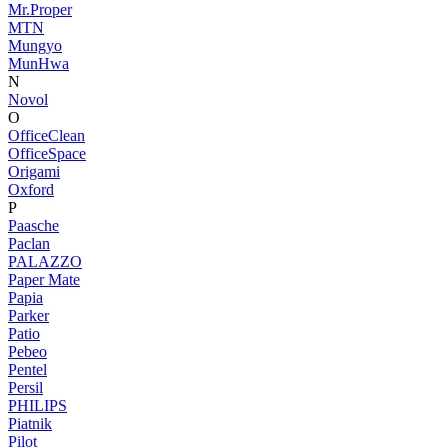
Mr.Proper
MTN
Mungyo
MunHwa
N
Novol
O
OfficeClean
OfficeSpace
Origami
Oxford
P
Paasche
Paclan
PALAZZO
Paper Mate
Papia
Parker
Patio
Pebeo
Pentel
Persil
PHILIPS
Piatnik
Pilot