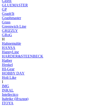
Glorix
GLUEMASTER
GP
Graph'It
Graphmaster
Grass
Greenwich Line
GRIZZLY
GRoG
H
Hahnemuhle
HANSA
HappyLine
HARDER&STEENBECK
Hatber
Henkel
HI-Gear
HOBBY DAY
Holi Like
I
IMG
INRAL
Intellectico
Italtrike (Италия)
ITOYA