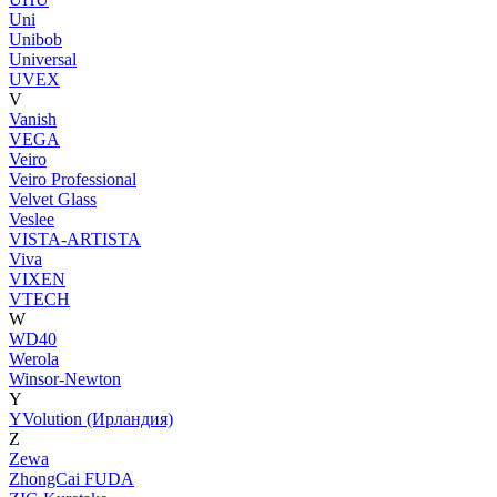
Uni
Unibob
Universal
UVEX
V
Vanish
VEGA
Veiro
Veiro Professional
Velvet Glass
Veslee
VISTA-ARTISTA
Viva
VIXEN
VTECH
W
WD40
Werola
Winsor-Newton
Y
YVolution (Ирландия)
Z
Zewa
ZhongCai FUDA