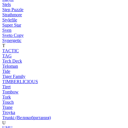
Stels
Step Puzzle
Strathmore
Stylefile
Super Star
Sven
Sveto Copy
Synergetic
T
TACTIC
TAG
Tech Deck
Teloman
Tide
Tiger Family
TIMBERLICIOUS
Tiret
Tombow
Tork
Touch
Trane
Troyka
Trunki (Великобритания)
U
UHU