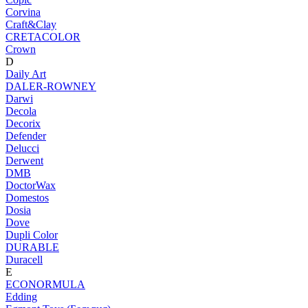
Corvina
Craft&Clay
CRETACOLOR
Crown
D
Daily Art
DALER-ROWNEY
Darwi
Decola
Decorix
Defender
Delucci
Derwent
DMB
DoctorWax
Domestos
Dosia
Dove
Dupli Color
DURABLE
Duracell
E
ECONORMULA
Edding