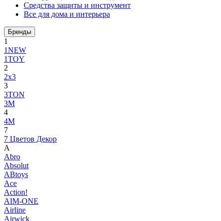
Средства защиты и инструмент
Все для дома и интерьера
Бренды
1
1NEW
1TOY
2
2x3
3
3TON
3М
4
4M
7
7 Цветов Декор
A
Abro
Absolut
ABtoys
Ace
Action!
AIM-ONE
Airline
Airwick