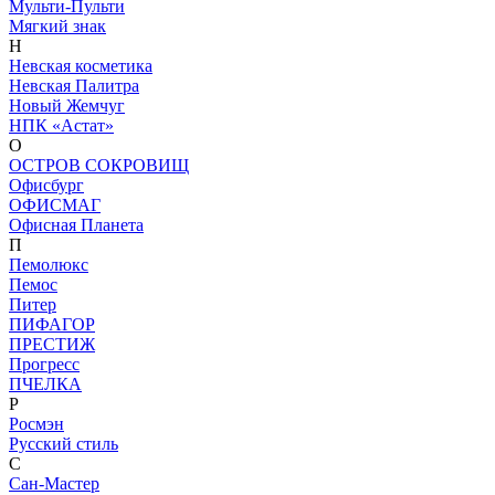
Мульти-Пульти
Мягкий знак
Н
Невская косметика
Невская Палитра
Новый Жемчуг
НПК «Астат»
О
ОСТРОВ СОКРОВИЩ
Офисбург
ОФИСМАГ
Офисная Планета
П
Пемолюкс
Пемос
Питер
ПИФАГОР
ПРЕСТИЖ
Прогресс
ПЧЕЛКА
Р
Росмэн
Русский стиль
С
Сан-Мастер