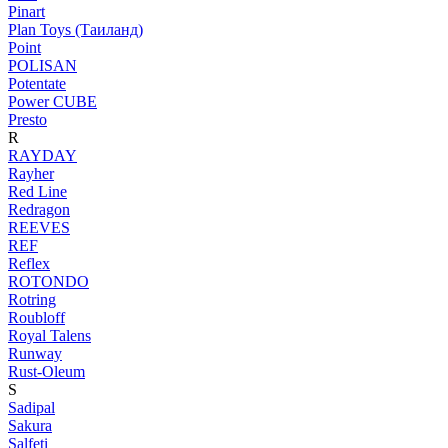
Pinart
Plan Toys (Таиланд)
Point
POLISAN
Potentate
Power CUBE
Presto
R
RAYDAY
Rayher
Red Line
Redragon
REEVES
REF
Reflex
ROTONDO
Rotring
Roubloff
Royal Talens
Runway
Rust-Oleum
S
Sadipal
Sakura
Salfeti