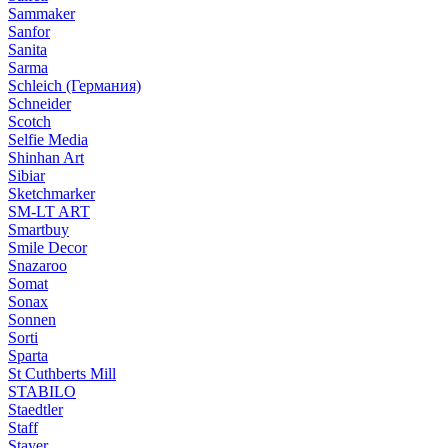
Sammaker
Sanfor
Sanita
Sarma
Schleich (Германия)
Schneider
Scotch
Selfie Media
Shinhan Art
Sibiar
Sketchmarker
SM-LT ART
Smartbuy
Smile Decor
Snazaroo
Somat
Sonax
Sonnen
Sorti
Sparta
St Cuthberts Mill
STABILO
Staedtler
Staff
Stayer