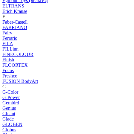
Egmont Toys (Бельгия)
ELTRANS
Erich Krause
F
Faber-Castell
FABRIANO
Fairy
Ferrario
FILA
FILLinn
FINECOLOUR
Finish
FLOORTEX
Focus
Freshco
FUSION BodyArt
G
G-Color
G-Power
Gembird
Genius
Ghiant
Glade
GLOBEN
Globus