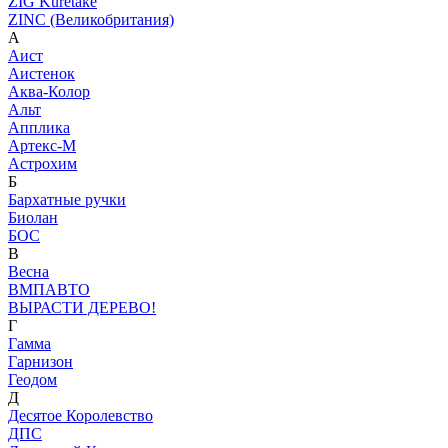
ZIG Kuretake
ZINC (Великобритания)
А
Аист
Аистенок
Аква-Колор
Альт
Апплика
Артекс-М
Астрохим
Б
Бархатные ручки
Биолан
БОС
В
Весна
ВМПАВТО
ВЫРАСТИ ДЕРЕВО!
Г
Гамма
Гарнизон
Геодом
Д
Десятое Королевство
ДПС