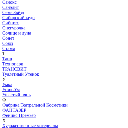
Санокс
Санэлит
Семь Звёзд
Сибирский кедр
Сибртех
Снегурочка
Солнце и луна
Сонет
Союз
Стамм
Т
Таир
Технопарк
ТРАНСВИТ
Туалетный Утенок
У
Умка
Уник-Ум
Ушастый нянь
Ф
Фабрика Театральной Косметики
ФАНТАЗЕР
Феникс-Премьер
Х
Художественные материалы