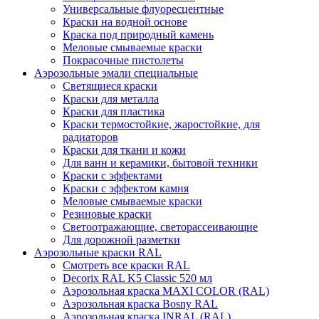
Универсальные флуоресцентные
Краски на водной основе
Краска под природный камень
Меловые смываемые краски
Покрасочные пистолеты
Аэрозольные эмали специальные
Светящиеся краски
Краски для металла
Краски для пластика
Краски термостойкие, жаростойкие, для
радиаторов
Краски для ткани и кожи
Для ванн и керамики, бытовой техники
Краски с эффектами
Краски с эффектом камня
Меловые смываемые краски
Резиновые краски
Светоотражающие, светорассеивающие
Для дорожной разметки
Аэрозольные краски RAL
Смотреть все краски RAL
Decorix RAL K5 Classic 520 мл
Аэрозольная краска MAXI COLOR (RAL)
Аэрозольная краска Bosny RAL
Аэрозольная краска INRAL (RAL)