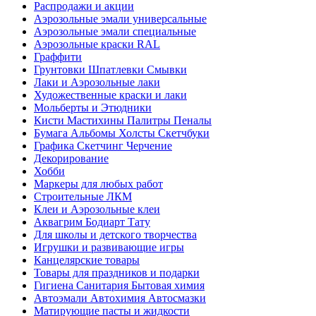
Распродажи и акции
Аэрозольные эмали универсальные
Аэрозольные эмали специальные
Аэрозольные краски RAL
Граффити
Грунтовки Шпатлевки Смывки
Лаки и Аэрозольные лаки
Художественные краски и лаки
Мольберты и Этюдники
Кисти Мастихины Палитры Пеналы
Бумага Альбомы Холсты Скетчбуки
Графика Скетчинг Черчение
Декорирование
Хобби
Маркеры для любых работ
Строительные ЛКМ
Клеи и Аэрозольные клеи
Аквагрим Бодиарт Тату
Для школы и детского творчества
Игрушки и развивающие игры
Канцелярские товары
Товары для праздников и подарки
Гигиена Санитария Бытовая химия
Автоэмали Автохимия Автосмазки
Матирующие пасты и жидкости