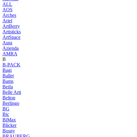
ALL
AOS
Arches
Ariel
ArtBerry
Artisticks
ArtSpace
Aura
Azienda
AМRA
B
B-PACK
Bagi
Ballet
Bams
Beifa
Belle Arti
Belton
Berlingo
BG
Bic
BiMax
Blicker
Bosny
BRAUBERG