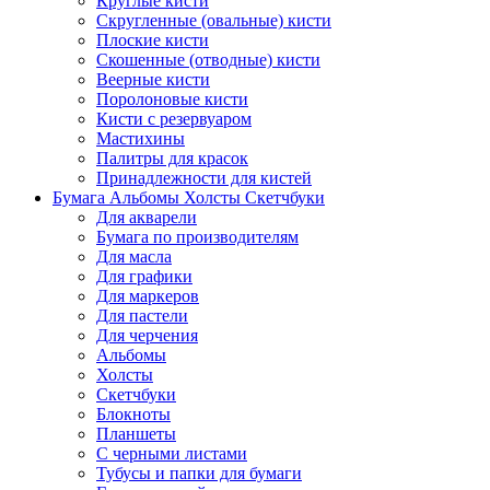
Круглые кисти
Скругленные (овальные) кисти
Плоские кисти
Скошенные (отводные) кисти
Веерные кисти
Поролоновые кисти
Кисти с резервуаром
Мастихины
Палитры для красок
Принадлежности для кистей
Бумага Альбомы Холсты Скетчбуки
Для акварели
Бумага по производителям
Для масла
Для графики
Для маркеров
Для пастели
Для черчения
Альбомы
Холсты
Скетчбуки
Блокноты
Планшеты
С черными листами
Тубусы и папки для бумаги