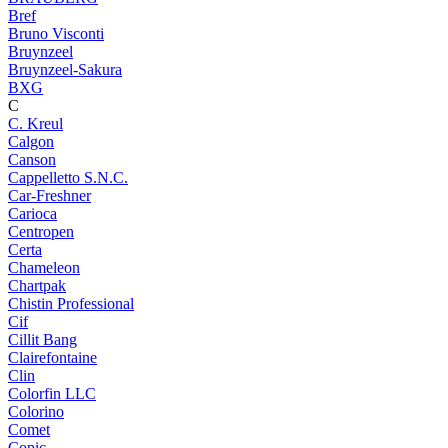
Bref
Bruno Visconti
Bruynzeel
Bruynzeel-Sakura
BXG
C
C. Kreul
Calgon
Canson
Cappelletto S.N.C.
Car-Freshner
Carioca
Centropen
Certa
Chameleon
Chartpak
Chistin Professional
Cif
Cillit Bang
Clairefontaine
Clin
Colorfin LLC
Colorino
Comet
Copic