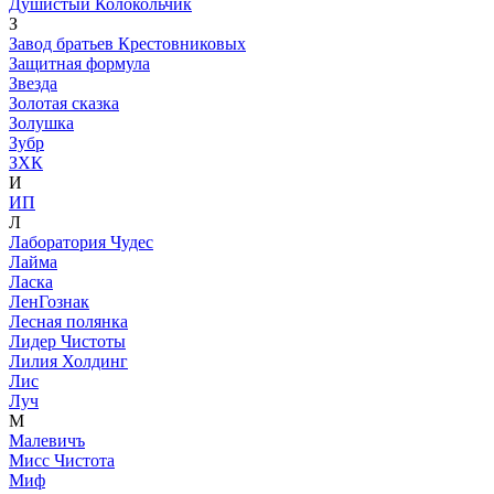
Душистый Колокольчик
З
Завод братьев Крестовниковых
Защитная формула
Звезда
Золотая сказка
Золушка
Зубр
ЗХК
И
ИП
Л
Лаборатория Чудес
Лайма
Ласка
ЛенГознак
Лесная полянка
Лидер Чистоты
Лилия Холдинг
Лис
Луч
М
Малевичъ
Мисс Чистота
Миф