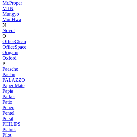
Mr.Proper
MTN
Mungyo
MunHwa
N
Novol
O
OfficeClean
OfficeSpace
Origami
Oxford
P
Paasche
Paclan
PALAZZO
Paper Mate
Papia
Parker
Patio
Pebeo
Pentel
Persil
PHILIPS
Piatnik
Pilot