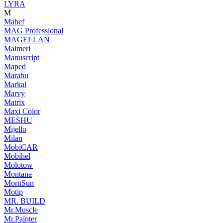
LYRA
M
Mabef
MAG Professional
MAGELLAN
Maimeri
Manuscript
Maped
Marabu
Markal
Marvy
Matrix
Maxi Color
MESHU
Mijello
Milan
MobiCAR
Mobihel
Molotow
Montana
MornSun
Motip
MR. BUILD
Mr.Muscle
Mr.Painter