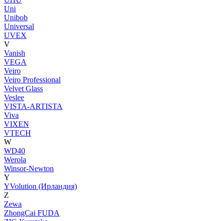
Uni
Unibob
Universal
UVEX
V
Vanish
VEGA
Veiro
Veiro Professional
Velvet Glass
Veslee
VISTA-ARTISTA
Viva
VIXEN
VTECH
W
WD40
Werola
Winsor-Newton
Y
YVolution (Ирландия)
Z
Zewa
ZhongCai FUDA