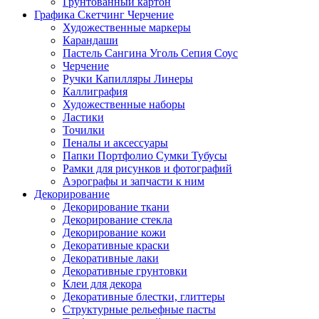
Грунтованный картон
Графика Скетчинг Черчение
Художественные маркеры
Карандаши
Пастель Сангина Уголь Сепия Соус
Черчение
Ручки Капилляры Линеры
Каллиграфия
Художественные наборы
Ластики
Точилки
Пеналы и аксессуары
Папки Портфолио Сумки Тубусы
Рамки для рисунков и фотографий
Аэрографы и запчасти к ним
Декорирование
Декорирование ткани
Декорирование стекла
Декорирование кожи
Декоративные краски
Декоративные лаки
Декоративные грунтовки
Клеи для декора
Декоративные блестки, глиттеры
Структурные рельефные пасты