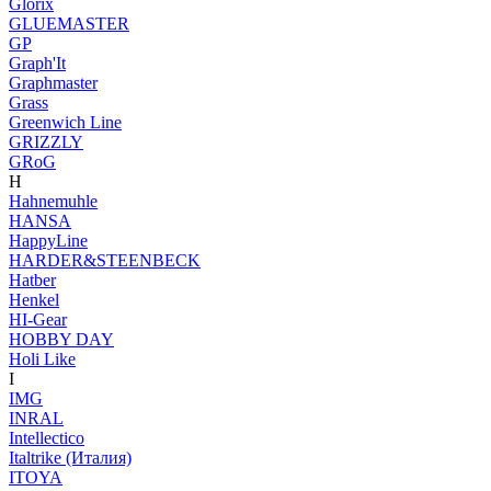
Glorix
GLUEMASTER
GP
Graph'It
Graphmaster
Grass
Greenwich Line
GRIZZLY
GRoG
H
Hahnemuhle
HANSA
HappyLine
HARDER&STEENBECK
Hatber
Henkel
HI-Gear
HOBBY DAY
Holi Like
I
IMG
INRAL
Intellectico
Italtrike (Италия)
ITOYA