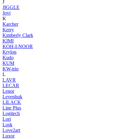
J
JIGGLE
Jovi
K
Karcher
Kerry
Kimberly Clark
KIMI
KOH-I-NOOR
Krylon
Kudo
KUM
KW-trio
L
LAVR
LECAR
Lenor
Levenhuk
LILACK
Line Plus
Logitech
Lori
Losk
Love2art
Luxor