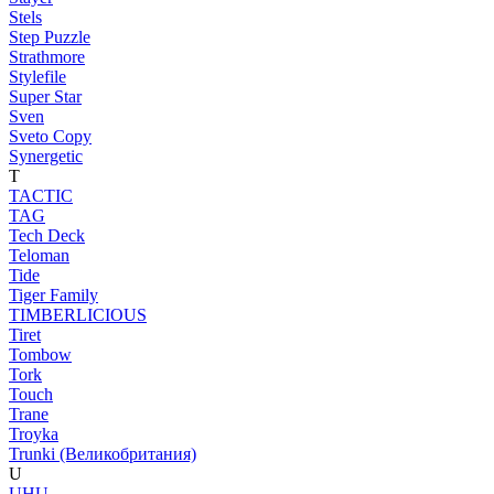
Stels
Step Puzzle
Strathmore
Stylefile
Super Star
Sven
Sveto Copy
Synergetic
T
TACTIC
TAG
Tech Deck
Teloman
Tide
Tiger Family
TIMBERLICIOUS
Tiret
Tombow
Tork
Touch
Trane
Troyka
Trunki (Великобритания)
U
UHU