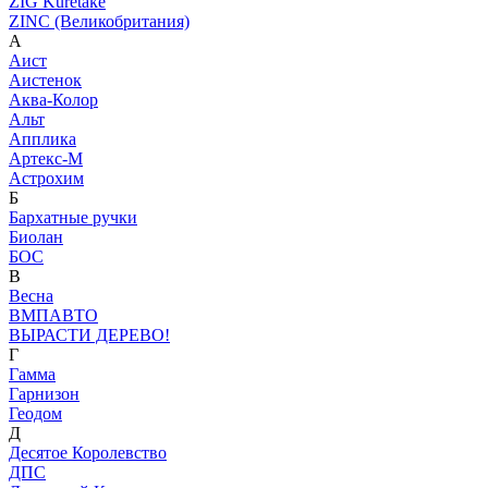
ZIG Kuretake
ZINC (Великобритания)
А
Аист
Аистенок
Аква-Колор
Альт
Апплика
Артекс-М
Астрохим
Б
Бархатные ручки
Биолан
БОС
В
Весна
ВМПАВТО
ВЫРАСТИ ДЕРЕВО!
Г
Гамма
Гарнизон
Геодом
Д
Десятое Королевство
ДПС