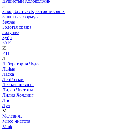
Душистый Колокольчик
З
Завод братьев Крестовниковых
Защитная формула
Звезда
Золотая сказка
Золушка
Зубр
ЗХК
И
ИП
Л
Лаборатория Чудес
Лайма
Ласка
ЛенГознак
Лесная полянка
Лидер Чистоты
Лилия Холдинг
Лис
Луч
М
Малевичъ
Мисс Чистота
Миф