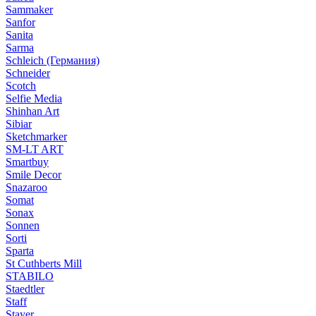
Sammaker
Sanfor
Sanita
Sarma
Schleich (Германия)
Schneider
Scotch
Selfie Media
Shinhan Art
Sibiar
Sketchmarker
SM-LT ART
Smartbuy
Smile Decor
Snazaroo
Somat
Sonax
Sonnen
Sorti
Sparta
St Cuthberts Mill
STABILO
Staedtler
Staff
Stayer