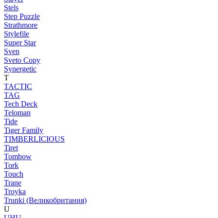
Stels
Step Puzzle
Strathmore
Stylefile
Super Star
Sven
Sveto Copy
Synergetic
T
TACTIC
TAG
Tech Deck
Teloman
Tide
Tiger Family
TIMBERLICIOUS
Tiret
Tombow
Tork
Touch
Trane
Troyka
Trunki (Великобритания)
U
UHU