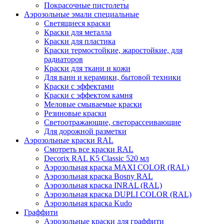
Покрасочные пистолеты
Аэрозольные эмали специальные
Светящиеся краски
Краски для металла
Краски для пластика
Краски термостойкие, жаростойкие, для
радиаторов
Краски для ткани и кожи
Для ванн и керамики, бытовой техники
Краски с эффектами
Краски с эффектом камня
Меловые смываемые краски
Резиновые краски
Светоотражающие, светорассеивающие
Для дорожной разметки
Аэрозольные краски RAL
Смотреть все краски RAL
Decorix RAL K5 Classic 520 мл
Аэрозольная краска MAXI COLOR (RAL)
Аэрозольная краска Bosny RAL
Аэрозольная краска INRAL (RAL)
Аэрозольная краска DUPLI COLOR (RAL)
Аэрозольная краска Kudo
Граффити
Аэрозольные краски для граффити