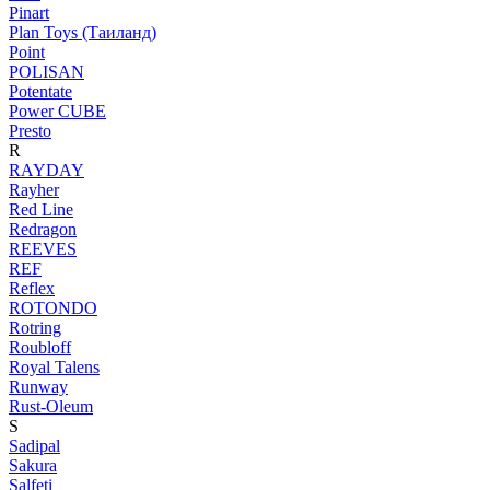
Pinart
Plan Toys (Таиланд)
Point
POLISAN
Potentate
Power CUBE
Presto
R
RAYDAY
Rayher
Red Line
Redragon
REEVES
REF
Reflex
ROTONDO
Rotring
Roubloff
Royal Talens
Runway
Rust-Oleum
S
Sadipal
Sakura
Salfeti