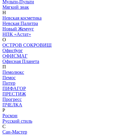
Мульти-Пульти
Мягкий знак
Н
Невская косметика
Невская Палитра
Новый Жемчуг
НПК «Астат»
О
ОСТРОВ СОКРОВИЩ
Офисбург
ОФИСМАГ
Офисная Планета
П
Пемолюкс
Пемос
Питер
ПИФАГОР
ПРЕСТИЖ
Прогресс
ПЧЕЛКА
Р
Росмэн
Русский стиль
С
Сан-Мастер