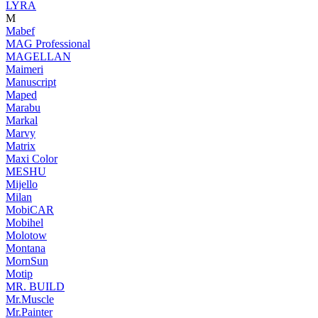
LYRA
M
Mabef
MAG Professional
MAGELLAN
Maimeri
Manuscript
Maped
Marabu
Markal
Marvy
Matrix
Maxi Color
MESHU
Mijello
Milan
MobiCAR
Mobihel
Molotow
Montana
MornSun
Motip
MR. BUILD
Mr.Muscle
Mr.Painter