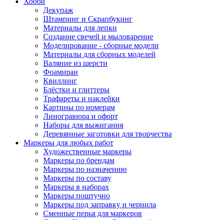
Хобби
Декупаж
Штампинг и Скрапбукинг
Материалы для лепки
Создание свечей и мыловарение
Моделирование - сборные модели
Материалы для сборных моделей
Валяние из шерсти
Фоамиран
Квиллинг
Блёстки и глиттеры
Трафареты и наклейки
Картины по номерам
Линогравюра и офорт
Наборы для выжигания
Деревянные заготовки для творчества
Маркеры для любых работ
Художественные маркеры
Маркеры по брендам
Маркеры по назначению
Маркеры по составу
Маркеры в наборах
Маркеры поштучно
Маркеры под заправку и чернила
Сменные перья для маркеров