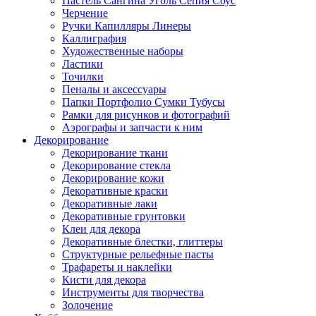
Пастель Сангина Уголь Сепия Соус
Черчение
Ручки Капилляры Линеры
Каллиграфия
Художественные наборы
Ластики
Точилки
Пеналы и аксессуары
Папки Портфолио Сумки Тубусы
Рамки для рисунков и фотографий
Аэрографы и запчасти к ним
Декорирование
Декорирование ткани
Декорирование стекла
Декорирование кожи
Декоративные краски
Декоративные лаки
Декоративные грунтовки
Клеи для декора
Декоративные блестки, глиттеры
Структурные рельефные пасты
Трафареты и наклейки
Кисти для декора
Инструменты для творчества
Золочение