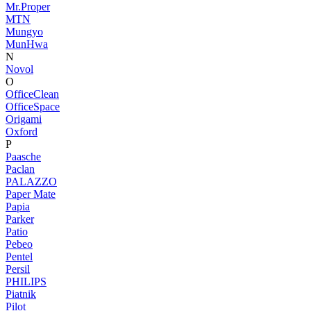
Mr.Proper
MTN
Mungyo
MunHwa
N
Novol
O
OfficeClean
OfficeSpace
Origami
Oxford
P
Paasche
Paclan
PALAZZO
Paper Mate
Papia
Parker
Patio
Pebeo
Pentel
Persil
PHILIPS
Piatnik
Pilot