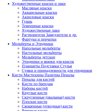
Художественные краски и лаки
Масляные краски
Акварельные краски
Акриловые краски
Гуашь
Темперные краски
Художественные лаки
Растворители Замедлители и др.
Фартуки и перчатки
Мольберты и Этюдники
Напольные мольберты
Настольные мольберты
Мольберты детские
Этюдники и ящики для красок
Планшеты Подставки Стулья
Сумки и принадлежности для этюдников
Кисти Мастихины Палитры Пеналы
Пеналы для кистей
Кисти по брендам
Наборы кистей
Круглые кисти
Скругленные (овальные) кисти
Плоские кисти
Скошенные (отводные) кисти
Веерные кисти