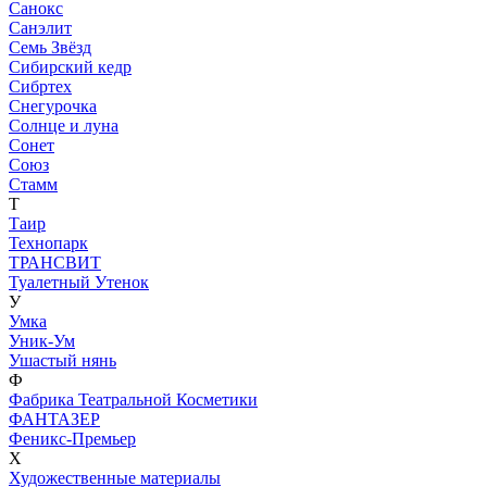
Санокс
Санэлит
Семь Звёзд
Сибирский кедр
Сибртех
Снегурочка
Солнце и луна
Сонет
Союз
Стамм
Т
Таир
Технопарк
ТРАНСВИТ
Туалетный Утенок
У
Умка
Уник-Ум
Ушастый нянь
Ф
Фабрика Театральной Косметики
ФАНТАЗЕР
Феникс-Премьер
Х
Художественные материалы