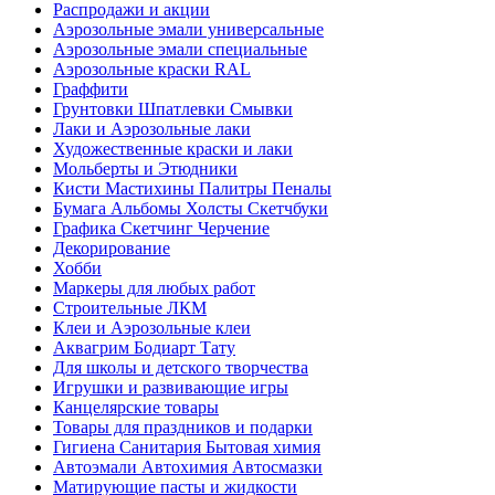
Распродажи и акции
Аэрозольные эмали универсальные
Аэрозольные эмали специальные
Аэрозольные краски RAL
Граффити
Грунтовки Шпатлевки Смывки
Лаки и Аэрозольные лаки
Художественные краски и лаки
Мольберты и Этюдники
Кисти Мастихины Палитры Пеналы
Бумага Альбомы Холсты Скетчбуки
Графика Скетчинг Черчение
Декорирование
Хобби
Маркеры для любых работ
Строительные ЛКМ
Клеи и Аэрозольные клеи
Аквагрим Бодиарт Тату
Для школы и детского творчества
Игрушки и развивающие игры
Канцелярские товары
Товары для праздников и подарки
Гигиена Санитария Бытовая химия
Автоэмали Автохимия Автосмазки
Матирующие пасты и жидкости