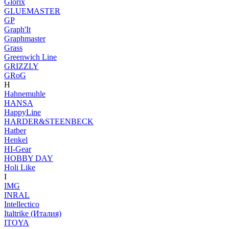
Glorix
GLUEMASTER
GP
Graph'It
Graphmaster
Grass
Greenwich Line
GRIZZLY
GRoG
H
Hahnemuhle
HANSA
HappyLine
HARDER&STEENBECK
Hatber
Henkel
HI-Gear
HOBBY DAY
Holi Like
I
IMG
INRAL
Intellectico
Italtrike (Италия)
ITOYA