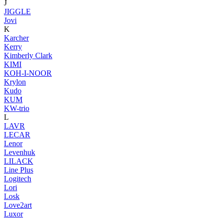
J
JIGGLE
Jovi
K
Karcher
Kerry
Kimberly Clark
KIMI
KOH-I-NOOR
Krylon
Kudo
KUM
KW-trio
L
LAVR
LECAR
Lenor
Levenhuk
LILACK
Line Plus
Logitech
Lori
Losk
Love2art
Luxor