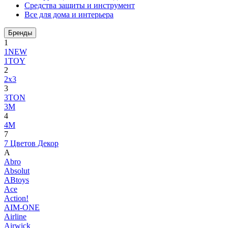
Средства защиты и инструмент
Все для дома и интерьера
Бренды
1
1NEW
1TOY
2
2x3
3
3TON
3М
4
4M
7
7 Цветов Декор
A
Abro
Absolut
ABtoys
Ace
Action!
AIM-ONE
Airline
Airwick