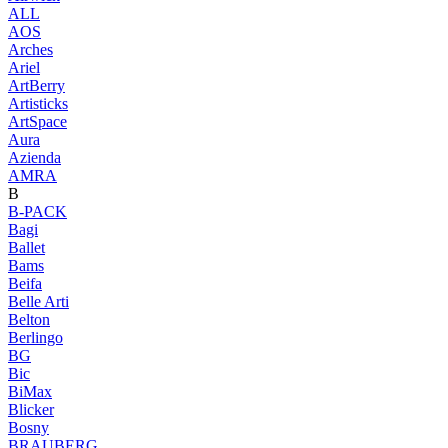
ALL
AOS
Arches
Ariel
ArtBerry
Artisticks
ArtSpace
Aura
Azienda
AМRA
B
B-PACK
Bagi
Ballet
Bams
Beifa
Belle Arti
Belton
Berlingo
BG
Bic
BiMax
Blicker
Bosny
BRAUBERG