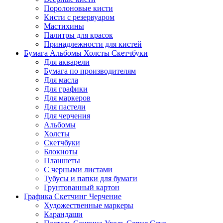
Поролоновые кисти
Кисти с резервуаром
Мастихины
Палитры для красок
Принадлежности для кистей
Бумага Альбомы Холсты Скетчбуки
Для акварели
Бумага по производителям
Для масла
Для графики
Для маркеров
Для пастели
Для черчения
Альбомы
Холсты
Скетчбуки
Блокноты
Планшеты
С черными листами
Тубусы и папки для бумаги
Грунтованный картон
Графика Скетчинг Черчение
Художественные маркеры
Карандаши