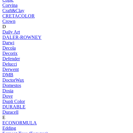
Corvina
Craft&Clay
CRETACOLOR
Crown
D
Daily Art
DALER-ROWNEY
Darwi
Decola
Decorix
Defender
Delucci
Derwent
DMB
DoctorWax
Domestos
Dosia
Dove
Dupli Color
DURABLE
Duracell
E
ECONORMULA
Edding