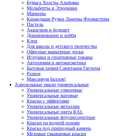
Бумага Холсты Альбомы
Мольберты и Этюдники
Маркеры
Карандаши Ручки Линеры Фломастеры
Пастель
Аквагрим и бодиарт
Декорирование и хобби
Клеи
Для школы и детского творчества
Офисные маркерные доски
Игрушки и спортивные товары
Автохимия и автокосметика
Бытовая химия Санитария Гигиена
Разное
Максимум баллов!
Аэрозольные эмали универсальные
Универсальные глянцевые
Универсальные матовые
Краски с эффектами
Универсальные металлик
Универсальные цвета RAL
Универсальные флуоресцентные
Краски на водной основе
Краска под природный камень
Меловые смываемые краски