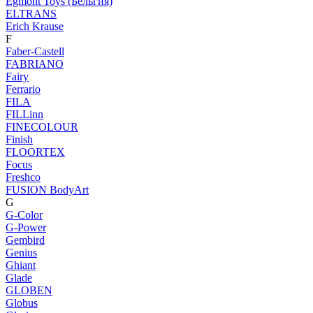
Egmont Toys (Бельгия)
ELTRANS
Erich Krause
F
Faber-Castell
FABRIANO
Fairy
Ferrario
FILA
FILLinn
FINECOLOUR
Finish
FLOORTEX
Focus
Freshco
FUSION BodyArt
G
G-Color
G-Power
Gembird
Genius
Ghiant
Glade
GLOBEN
Globus