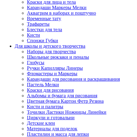
Краски для лица и тела
Карандаши Маркеры Мелки
Аквагрим в наборах и поштучно
Временные тату
Трафареты
Блестки для тела
Кисти
Спонжи Губки
Для школы и детского творчества
Наборы для творчества
Школьные рюкзаки и пеналы
Глобусы
Ручки Капилляры Линеры
Фломастеры и Маркеры
Карандаши для рисования и раскрашивания
Пастель Мелки
Краски для рисования
Альбомы и бумага для рисования
Цветная бумага Картон Фетр Резина
Кисти и палитры
Точилки Ластики Ножницы Линейки
Циркули и готовальни
Детские клеи
Материалы для поделок
Пластилин и масса для лепки