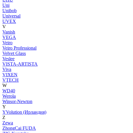
Uni
Unibob
Universal
UVEX
V
Vanish
VEGA
Veiro
Veiro Professional
Velvet Glass
Veslee
VISTA-ARTISTA
Viva
VIXEN
VTECH
W
WD40
Werola
Winsor-Newton
Y
YVolution (Ирландия)
Z
Zewa
ZhongCai FUDA