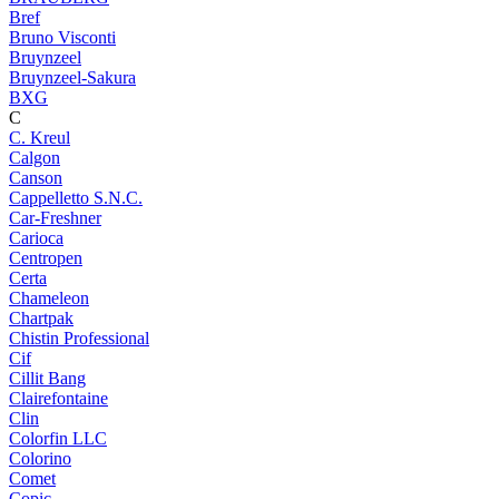
Bref
Bruno Visconti
Bruynzeel
Bruynzeel-Sakura
BXG
C
C. Kreul
Calgon
Canson
Cappelletto S.N.C.
Car-Freshner
Carioca
Centropen
Certa
Chameleon
Chartpak
Chistin Professional
Cif
Cillit Bang
Clairefontaine
Clin
Colorfin LLC
Colorino
Comet
Copic