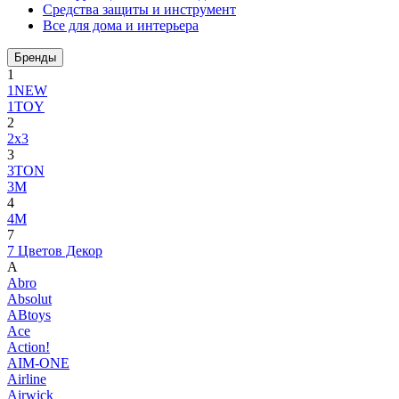
Средства защиты и инструмент
Все для дома и интерьера
Бренды
1
1NEW
1TOY
2
2x3
3
3TON
3М
4
4M
7
7 Цветов Декор
A
Abro
Absolut
ABtoys
Ace
Action!
AIM-ONE
Airline
Airwick