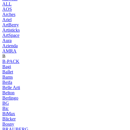
ALL
AOS
Arches
Ariel
ArtBerry
Artisticks
ArtSpace
Aura
Azienda
AМRA
B
B-PACK
Bagi
Ballet
Bams
Beifa
Belle Arti
Belton
Berlingo
BG
Bic
BiMax
Blicker
Bosny
BRAUBERG