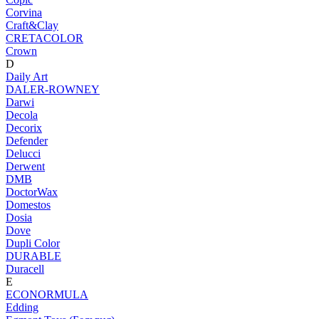
Corvina
Craft&Clay
CRETACOLOR
Crown
D
Daily Art
DALER-ROWNEY
Darwi
Decola
Decorix
Defender
Delucci
Derwent
DMB
DoctorWax
Domestos
Dosia
Dove
Dupli Color
DURABLE
Duracell
E
ECONORMULA
Edding