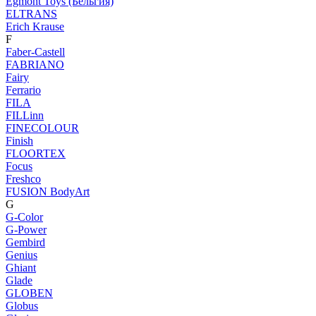
Egmont Toys (Бельгия)
ELTRANS
Erich Krause
F
Faber-Castell
FABRIANO
Fairy
Ferrario
FILA
FILLinn
FINECOLOUR
Finish
FLOORTEX
Focus
Freshco
FUSION BodyArt
G
G-Color
G-Power
Gembird
Genius
Ghiant
Glade
GLOBEN
Globus