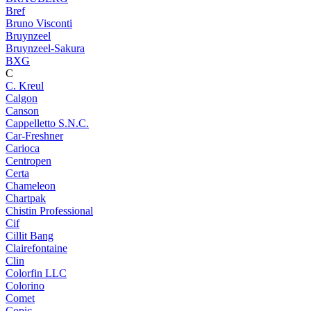
Bref
Bruno Visconti
Bruynzeel
Bruynzeel-Sakura
BXG
C
C. Kreul
Calgon
Canson
Cappelletto S.N.C.
Car-Freshner
Carioca
Centropen
Certa
Chameleon
Chartpak
Chistin Professional
Cif
Cillit Bang
Clairefontaine
Clin
Colorfin LLC
Colorino
Comet
Copic