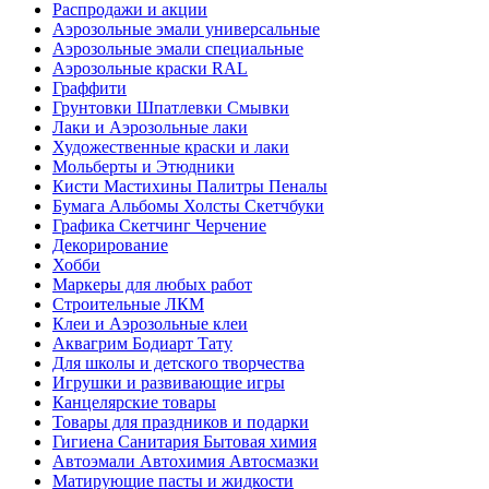
Распродажи и акции
Аэрозольные эмали универсальные
Аэрозольные эмали специальные
Аэрозольные краски RAL
Граффити
Грунтовки Шпатлевки Смывки
Лаки и Аэрозольные лаки
Художественные краски и лаки
Мольберты и Этюдники
Кисти Мастихины Палитры Пеналы
Бумага Альбомы Холсты Скетчбуки
Графика Скетчинг Черчение
Декорирование
Хобби
Маркеры для любых работ
Строительные ЛКМ
Клеи и Аэрозольные клеи
Аквагрим Бодиарт Тату
Для школы и детского творчества
Игрушки и развивающие игры
Канцелярские товары
Товары для праздников и подарки
Гигиена Санитария Бытовая химия
Автоэмали Автохимия Автосмазки
Матирующие пасты и жидкости