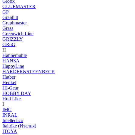
Glorix
GLUEMASTER
GP
Graph'It
Graphmaster
Grass
Greenwich Line
GRIZZLY
GRoG
H
Hahnemuhle
HANSA
HappyLine
HARDER&STEENBECK
Hatber
Henkel
HI-Gear
HOBBY DAY
Holi Like
I
IMG
INRAL
Intellectico
Italtrike (Италия)
ITOYA