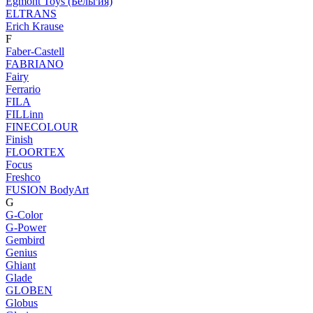
Egmont Toys (Бельгия)
ELTRANS
Erich Krause
F
Faber-Castell
FABRIANO
Fairy
Ferrario
FILA
FILLinn
FINECOLOUR
Finish
FLOORTEX
Focus
Freshco
FUSION BodyArt
G
G-Color
G-Power
Gembird
Genius
Ghiant
Glade
GLOBEN
Globus