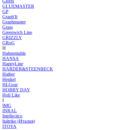
Glorix
GLUEMASTER
GP
Graph'It
Graphmaster
Grass
Greenwich Line
GRIZZLY
GRoG
H
Hahnemuhle
HANSA
HappyLine
HARDER&STEENBECK
Hatber
Henkel
HI-Gear
HOBBY DAY
Holi Like
I
IMG
INRAL
Intellectico
Italtrike (Италия)
ITOYA