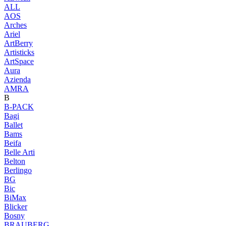
ALL
AOS
Arches
Ariel
ArtBerry
Artisticks
ArtSpace
Aura
Azienda
AМRA
B
B-PACK
Bagi
Ballet
Bams
Beifa
Belle Arti
Belton
Berlingo
BG
Bic
BiMax
Blicker
Bosny
BRAUBERG