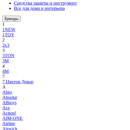
Средства защиты и инструмент
Все для дома и интерьера
Бренды
1
1NEW
1TOY
2
2x3
3
3TON
3М
4
4M
7
7 Цветов Декор
A
Abro
Absolut
ABtoys
Ace
Action!
AIM-ONE
Airline
Airwick