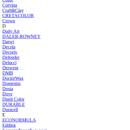
Corvina
Craft&Clay
CRETACOLOR
Crown
D
Daily Art
DALER-ROWNEY
Darwi
Decola
Decorix
Defender
Delucci
Derwent
DMB
DoctorWax
Domestos
Dosia
Dove
Dupli Color
DURABLE
Duracell
E
ECONORMULA
Edding