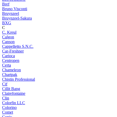
Bref
Bruno Visconti
Bruynzeel
Bruynzeel-Sakura
BXG
C
C. Kreul
Calgon
Canson
Cappelletto S.N.C.
Car-Freshner
Carioca
Centropen
Certa
Chameleon
Chartpak
Chistin Professional
Cif
Cillit Bang
Clairefontaine
Clin
Colorfin LLC
Colorino
Comet
Copic