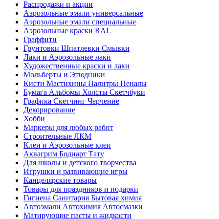
Распродажи и акции
Аэрозольные эмали универсальные
Аэрозольные эмали специальные
Аэрозольные краски RAL
Граффити
Грунтовки Шпатлевки Смывки
Лаки и Аэрозольные лаки
Художественные краски и лаки
Мольберты и Этюдники
Кисти Мастихины Палитры Пеналы
Бумага Альбомы Холсты Скетчбуки
Графика Скетчинг Черчение
Декорирование
Хобби
Маркеры для любых работ
Строительные ЛКМ
Клеи и Аэрозольные клеи
Аквагрим Бодиарт Тату
Для школы и детского творчества
Игрушки и развивающие игры
Канцелярские товары
Товары для праздников и подарки
Гигиена Санитария Бытовая химия
Автоэмали Автохимия Автосмазки
Матирующие пасты и жидкости