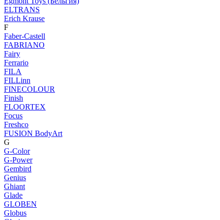
Egmont Toys (Бельгия)
ELTRANS
Erich Krause
F
Faber-Castell
FABRIANO
Fairy
Ferrario
FILA
FILLinn
FINECOLOUR
Finish
FLOORTEX
Focus
Freshco
FUSION BodyArt
G
G-Color
G-Power
Gembird
Genius
Ghiant
Glade
GLOBEN
Globus