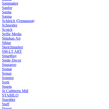
Sammaker
Sanfor
Sanita
Sarma
Schleich (Германия)
Schneider
Scotch
Selfie Media
Shinhan Art
Sibiar
Sketchmarker
SM-LT ART
Smartbuy
Smile Decor
Snazaroo
Somat
Sonax
Sonnen
Sorti
Sparta
St Cuthberts Mill
STABILO
Staedtler
Staff
Stayer