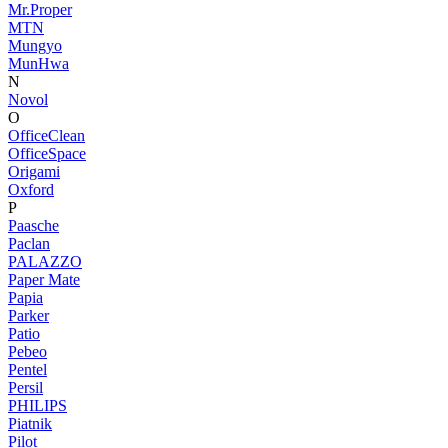
Mr.Proper
MTN
Mungyo
MunHwa
N
Novol
O
OfficeClean
OfficeSpace
Origami
Oxford
P
Paasche
Paclan
PALAZZO
Paper Mate
Papia
Parker
Patio
Pebeo
Pentel
Persil
PHILIPS
Piatnik
Pilot