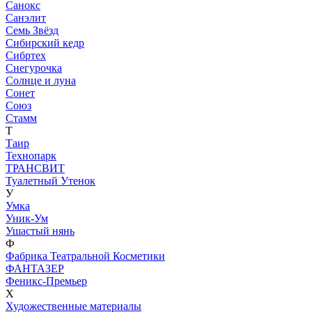
Санокс
Санэлит
Семь Звёзд
Сибирский кедр
Сибртех
Снегурочка
Солнце и луна
Сонет
Союз
Стамм
Т
Таир
Технопарк
ТРАНСВИТ
Туалетный Утенок
У
Умка
Уник-Ум
Ушастый нянь
Ф
Фабрика Театральной Косметики
ФАНТАЗЕР
Феникс-Премьер
Х
Художественные материалы