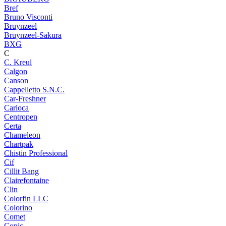
Bref
Bruno Visconti
Bruynzeel
Bruynzeel-Sakura
BXG
C
C. Kreul
Calgon
Canson
Cappelletto S.N.C.
Car-Freshner
Carioca
Centropen
Certa
Chameleon
Chartpak
Chistin Professional
Cif
Cillit Bang
Clairefontaine
Clin
Colorfin LLC
Colorino
Comet
Copic