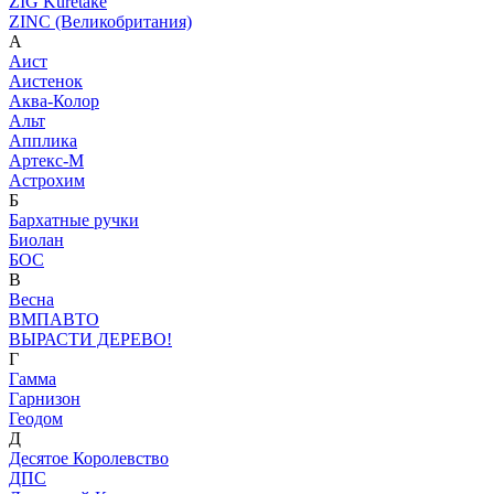
ZIG Kuretake
ZINC (Великобритания)
А
Аист
Аистенок
Аква-Колор
Альт
Апплика
Артекс-М
Астрохим
Б
Бархатные ручки
Биолан
БОС
В
Весна
ВМПАВТО
ВЫРАСТИ ДЕРЕВО!
Г
Гамма
Гарнизон
Геодом
Д
Десятое Королевство
ДПС