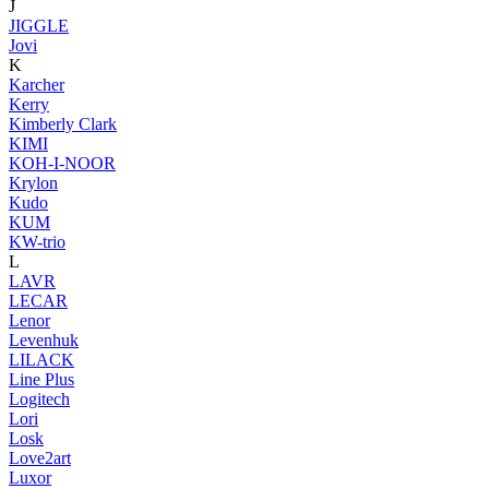
J
JIGGLE
Jovi
K
Karcher
Kerry
Kimberly Clark
KIMI
KOH-I-NOOR
Krylon
Kudo
KUM
KW-trio
L
LAVR
LECAR
Lenor
Levenhuk
LILACK
Line Plus
Logitech
Lori
Losk
Love2art
Luxor