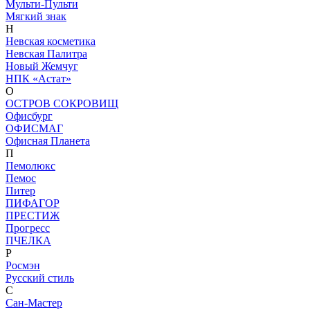
Мульти-Пульти
Мягкий знак
Н
Невская косметика
Невская Палитра
Новый Жемчуг
НПК «Астат»
О
ОСТРОВ СОКРОВИЩ
Офисбург
ОФИСМАГ
Офисная Планета
П
Пемолюкс
Пемос
Питер
ПИФАГОР
ПРЕСТИЖ
Прогресс
ПЧЕЛКА
Р
Росмэн
Русский стиль
С
Сан-Мастер