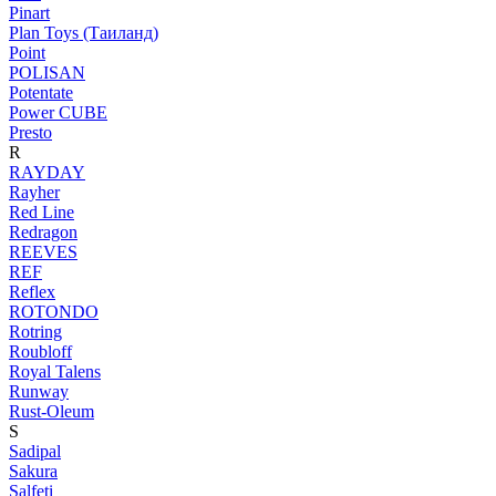
Pinart
Plan Toys (Таиланд)
Point
POLISAN
Potentate
Power CUBE
Presto
R
RAYDAY
Rayher
Red Line
Redragon
REEVES
REF
Reflex
ROTONDO
Rotring
Roubloff
Royal Talens
Runway
Rust-Oleum
S
Sadipal
Sakura
Salfeti