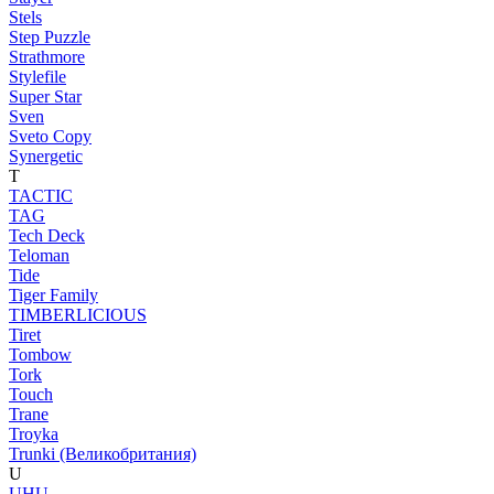
Stels
Step Puzzle
Strathmore
Stylefile
Super Star
Sven
Sveto Copy
Synergetic
T
TACTIC
TAG
Tech Deck
Teloman
Tide
Tiger Family
TIMBERLICIOUS
Tiret
Tombow
Tork
Touch
Trane
Troyka
Trunki (Великобритания)
U
UHU