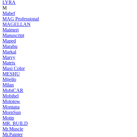
LYRA
M
Mabef
MAG Professional
MAGELLAN
Maimeri
Manuscript
Maped
Marabu
Markal
Marvy
Matrix
Maxi Color
MESHU
Mijello
Milan
MobiCAR
Mobihel
Molotow
Montana
MornSun
Motip
MR. BUILD
Mr.Muscle
Mr.Painter