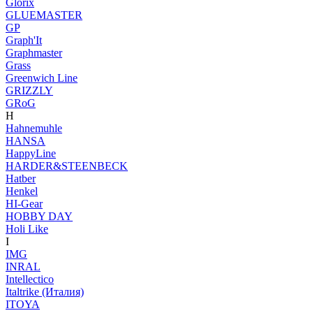
Glorix
GLUEMASTER
GP
Graph'It
Graphmaster
Grass
Greenwich Line
GRIZZLY
GRoG
H
Hahnemuhle
HANSA
HappyLine
HARDER&STEENBECK
Hatber
Henkel
HI-Gear
HOBBY DAY
Holi Like
I
IMG
INRAL
Intellectico
Italtrike (Италия)
ITOYA