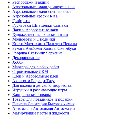
Распродажи и акции
Аэрозольные эмали универсальные
Аэрозольные эмали специальные
Аэрозольные краски RAL
Граффити
Грунтовки Шпатлевки Смывки
Лаки и Аэрозольные лаки
Художественные краски и лаки
Мольберты и Этюдники
Кисти Мастихины Палитры Пеналы
Бумага Альбомы Холсты Скетчбуки
Графика Скетчинг Черчение
Декорирование
Хобби
Маркеры для любых работ
Строительные ЛКМ
Клеи и Аэрозольные клеи
Аквагрим Бодиарт Тату
Для школы и детского творчества
Игрушки и развивающие игры
Канцелярские товары
Товары для праздников и подарки
Гигиена Санитария Бытовая химия
Автоэмали Автохимия Автосмазки
Матирующие пасты и жидкости