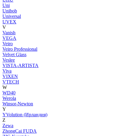
Uni
Unibob
Universal
UVEX
V
Vanish
VEGA
Veiro
Veiro Professional
Velvet Glass
Veslee
VISTA-ARTISTA
Viva
VIXEN
VTECH
W
WD40
Werola
Winsor-Newton
Y
YVolution (Ирландия)
Z
Zewa
ZhongCai FUDA