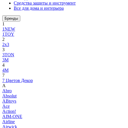
Средства защиты и инструмент
Все для дома и интерьера
Бренды
1
1NEW
1TOY
2
2x3
3
3TON
3М
4
4M
7
7 Цветов Декор
A
Abro
Absolut
ABtoys
Ace
Action!
AIM-ONE
Airline
Airwick