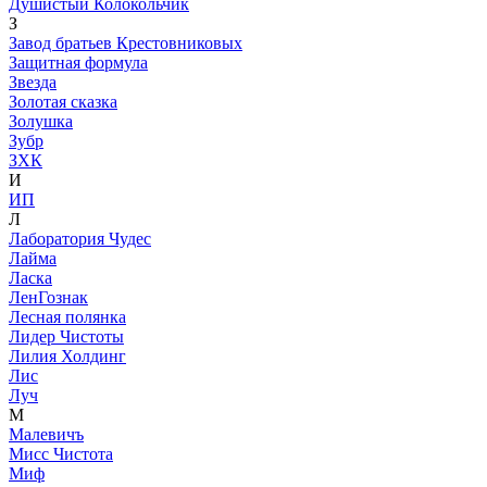
Душистый Колокольчик
З
Завод братьев Крестовниковых
Защитная формула
Звезда
Золотая сказка
Золушка
Зубр
ЗХК
И
ИП
Л
Лаборатория Чудес
Лайма
Ласка
ЛенГознак
Лесная полянка
Лидер Чистоты
Лилия Холдинг
Лис
Луч
М
Малевичъ
Мисс Чистота
Миф