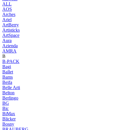
ALL
AOS
Arches
Ariel
ArtBerry
Artisticks
ArtSpace
Aura
Azienda
AМRA
B
B-PACK
Bagi
Ballet
Bams
Beifa
Belle Arti
Belton
Berlingo
BG
Bic
BiMax
Blicker
Bosny
BRAUBERG