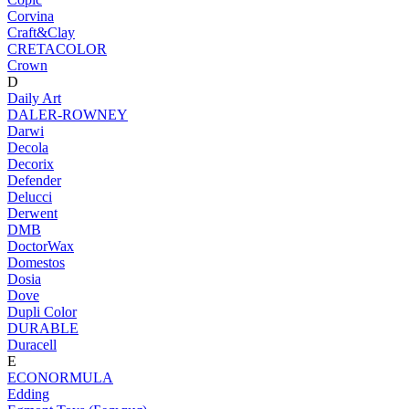
Corvina
Craft&Clay
CRETACOLOR
Crown
D
Daily Art
DALER-ROWNEY
Darwi
Decola
Decorix
Defender
Delucci
Derwent
DMB
DoctorWax
Domestos
Dosia
Dove
Dupli Color
DURABLE
Duracell
E
ECONORMULA
Edding