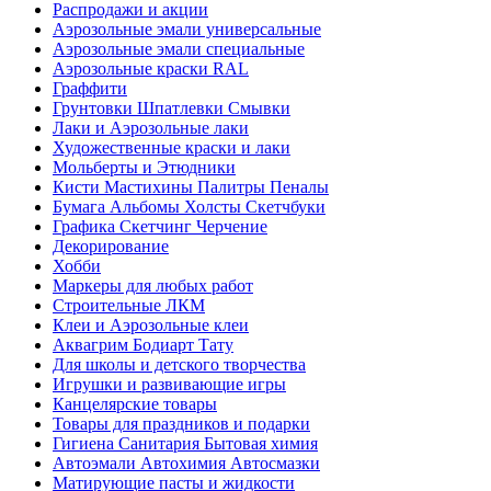
Распродажи и акции
Аэрозольные эмали универсальные
Аэрозольные эмали специальные
Аэрозольные краски RAL
Граффити
Грунтовки Шпатлевки Смывки
Лаки и Аэрозольные лаки
Художественные краски и лаки
Мольберты и Этюдники
Кисти Мастихины Палитры Пеналы
Бумага Альбомы Холсты Скетчбуки
Графика Скетчинг Черчение
Декорирование
Хобби
Маркеры для любых работ
Строительные ЛКМ
Клеи и Аэрозольные клеи
Аквагрим Бодиарт Тату
Для школы и детского творчества
Игрушки и развивающие игры
Канцелярские товары
Товары для праздников и подарки
Гигиена Санитария Бытовая химия
Автоэмали Автохимия Автосмазки
Матирующие пасты и жидкости