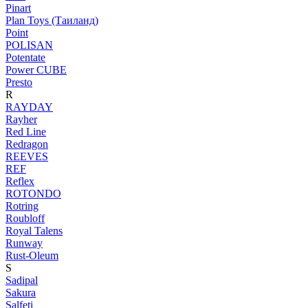
Pinart
Plan Toys (Таиланд)
Point
POLISAN
Potentate
Power CUBE
Presto
R
RAYDAY
Rayher
Red Line
Redragon
REEVES
REF
Reflex
ROTONDO
Rotring
Roubloff
Royal Talens
Runway
Rust-Oleum
S
Sadipal
Sakura
Salfeti