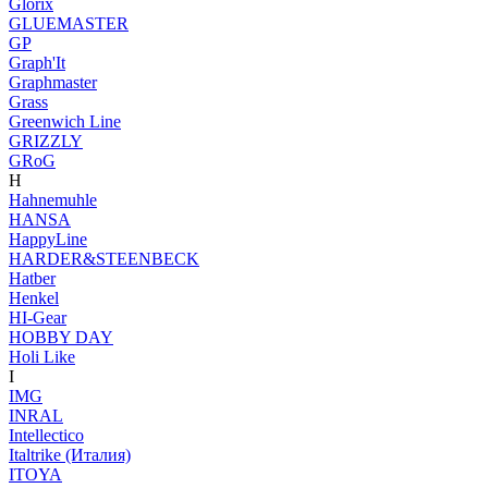
Glorix
GLUEMASTER
GP
Graph'It
Graphmaster
Grass
Greenwich Line
GRIZZLY
GRoG
H
Hahnemuhle
HANSA
HappyLine
HARDER&STEENBECK
Hatber
Henkel
HI-Gear
HOBBY DAY
Holi Like
I
IMG
INRAL
Intellectico
Italtrike (Италия)
ITOYA