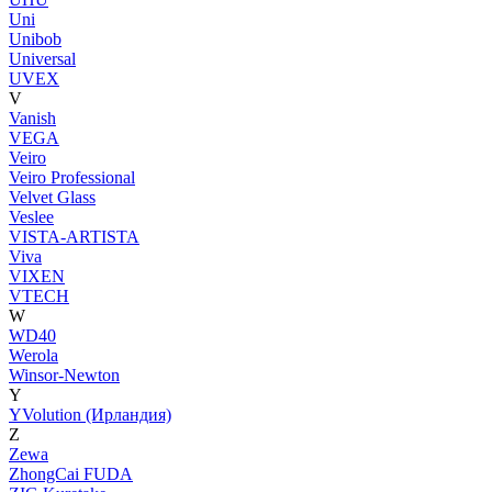
Uni
Unibob
Universal
UVEX
V
Vanish
VEGA
Veiro
Veiro Professional
Velvet Glass
Veslee
VISTA-ARTISTA
Viva
VIXEN
VTECH
W
WD40
Werola
Winsor-Newton
Y
YVolution (Ирландия)
Z
Zewa
ZhongCai FUDA