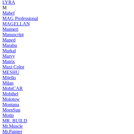
LYRA
M
Mabef
MAG Professional
MAGELLAN
Maimeri
Manuscript
Maped
Marabu
Markal
Marvy
Matrix
Maxi Color
MESHU
Mijello
Milan
MobiCAR
Mobihel
Molotow
Montana
MornSun
Motip
MR. BUILD
Mr.Muscle
Mr.Painter