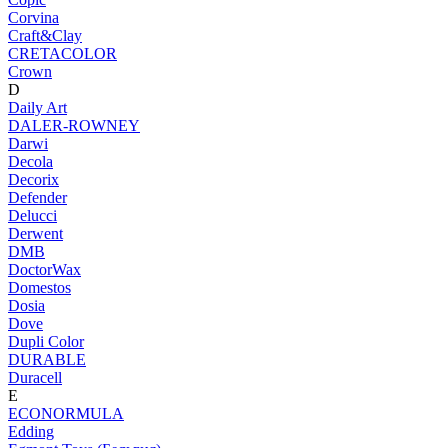
Corvina
Craft&Clay
CRETACOLOR
Crown
D
Daily Art
DALER-ROWNEY
Darwi
Decola
Decorix
Defender
Delucci
Derwent
DMB
DoctorWax
Domestos
Dosia
Dove
Dupli Color
DURABLE
Duracell
E
ECONORMULA
Edding