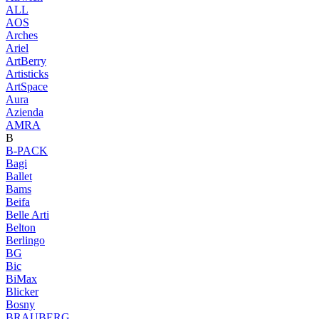
ALL
AOS
Arches
Ariel
ArtBerry
Artisticks
ArtSpace
Aura
Azienda
AМRA
B
B-PACK
Bagi
Ballet
Bams
Beifa
Belle Arti
Belton
Berlingo
BG
Bic
BiMax
Blicker
Bosny
BRAUBERG