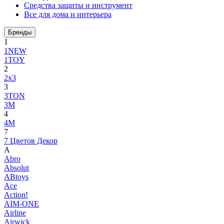
Средства защиты и инструмент
Все для дома и интерьера
Бренды
1
1NEW
1TOY
2
2x3
3
3TON
3М
4
4M
7
7 Цветов Декор
A
Abro
Absolut
ABtoys
Ace
Action!
AIM-ONE
Airline
Airwick