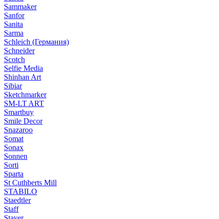
Sammaker
Sanfor
Sanita
Sarma
Schleich (Германия)
Schneider
Scotch
Selfie Media
Shinhan Art
Sibiar
Sketchmarker
SM-LT ART
Smartbuy
Smile Decor
Snazaroo
Somat
Sonax
Sonnen
Sorti
Sparta
St Cuthberts Mill
STABILO
Staedtler
Staff
Stayer