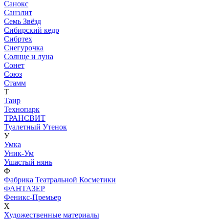
Санокс
Санэлит
Семь Звёзд
Сибирский кедр
Сибртех
Снегурочка
Солнце и луна
Сонет
Союз
Стамм
Т
Таир
Технопарк
ТРАНСВИТ
Туалетный Утенок
У
Умка
Уник-Ум
Ушастый нянь
Ф
Фабрика Театральной Косметики
ФАНТАЗЕР
Феникс-Премьер
Х
Художественные материалы