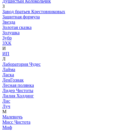
Душистый Колокольчик
З
Завод братьев Крестовниковых
Защитная формула
Звезда
Золотая сказка
Золушка
Зубр
ЗХК
И
ИП
Л
Лаборатория Чудес
Лайма
Ласка
ЛенГознак
Лесная полянка
Лидер Чистоты
Лилия Холдинг
Лис
Луч
М
Малевичъ
Мисс Чистота
Миф