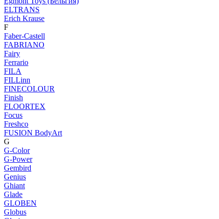
Egmont Toys (Бельгия)
ELTRANS
Erich Krause
F
Faber-Castell
FABRIANO
Fairy
Ferrario
FILA
FILLinn
FINECOLOUR
Finish
FLOORTEX
Focus
Freshco
FUSION BodyArt
G
G-Color
G-Power
Gembird
Genius
Ghiant
Glade
GLOBEN
Globus