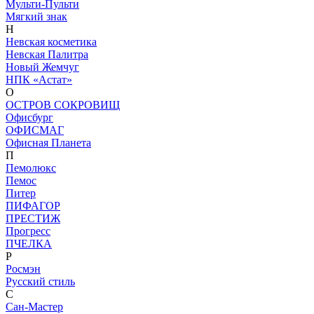
Мульти-Пульти
Мягкий знак
Н
Невская косметика
Невская Палитра
Новый Жемчуг
НПК «Астат»
О
ОСТРОВ СОКРОВИЩ
Офисбург
ОФИСМАГ
Офисная Планета
П
Пемолюкс
Пемос
Питер
ПИФАГОР
ПРЕСТИЖ
Прогресс
ПЧЕЛКА
Р
Росмэн
Русский стиль
С
Сан-Мастер