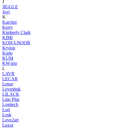
J
JIGGLE
Jovi
K
Karcher
Kerry
Kimberly Clark
KIMI
KOH-I-NOOR
Krylon
Kudo
KUM
KW-trio
L
LAVR
LECAR
Lenor
Levenhuk
LILACK
Line Plus
Logitech
Lori
Losk
Love2art
Luxor