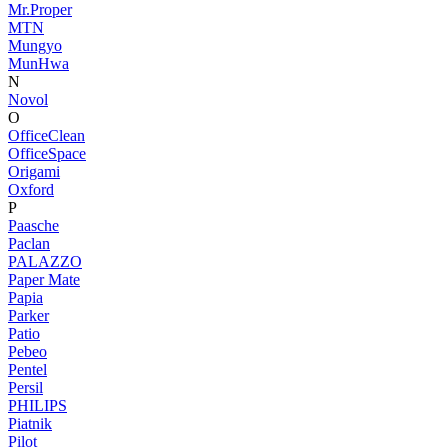
Mr.Proper
MTN
Mungyo
MunHwa
N
Novol
O
OfficeClean
OfficeSpace
Origami
Oxford
P
Paasche
Paclan
PALAZZO
Paper Mate
Papia
Parker
Patio
Pebeo
Pentel
Persil
PHILIPS
Piatnik
Pilot