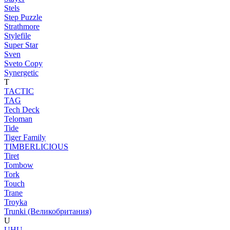
Stels
Step Puzzle
Strathmore
Stylefile
Super Star
Sven
Sveto Copy
Synergetic
T
TACTIC
TAG
Tech Deck
Teloman
Tide
Tiger Family
TIMBERLICIOUS
Tiret
Tombow
Tork
Touch
Trane
Troyka
Trunki (Великобритания)
U
UHU