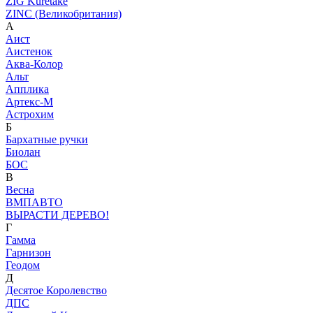
ZIG Kuretake
ZINC (Великобритания)
А
Аист
Аистенок
Аква-Колор
Альт
Апплика
Артекс-М
Астрохим
Б
Бархатные ручки
Биолан
БОС
В
Весна
ВМПАВТО
ВЫРАСТИ ДЕРЕВО!
Г
Гамма
Гарнизон
Геодом
Д
Десятое Королевство
ДПС