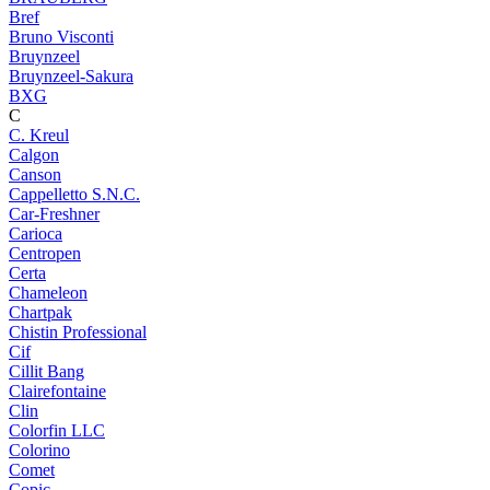
Bref
Bruno Visconti
Bruynzeel
Bruynzeel-Sakura
BXG
C
C. Kreul
Calgon
Canson
Cappelletto S.N.C.
Car-Freshner
Carioca
Centropen
Certa
Chameleon
Chartpak
Chistin Professional
Cif
Cillit Bang
Clairefontaine
Clin
Colorfin LLC
Colorino
Comet
Copic