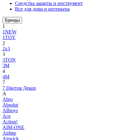
Средства защиты и инструмент
Все для дома и интерьера
Бренды
1
1NEW
1TOY
2
2x3
3
3TON
3М
4
4M
7
7 Цветов Декор
A
Abro
Absolut
ABtoys
Ace
Action!
AIM-ONE
Airline
Airwick