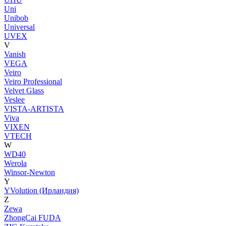
Uni
Unibob
Universal
UVEX
V
Vanish
VEGA
Veiro
Veiro Professional
Velvet Glass
Veslee
VISTA-ARTISTA
Viva
VIXEN
VTECH
W
WD40
Werola
Winsor-Newton
Y
YVolution (Ирландия)
Z
Zewa
ZhongCai FUDA