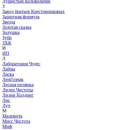
Душистый Колокольчик
З
Завод братьев Крестовниковых
Защитная формула
Звезда
Золотая сказка
Золушка
Зубр
ЗХК
И
ИП
Л
Лаборатория Чудес
Лайма
Ласка
ЛенГознак
Лесная полянка
Лидер Чистоты
Лилия Холдинг
Лис
Луч
М
Малевичъ
Мисс Чистота
Миф