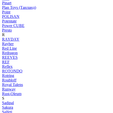
Pinart
Plan Toys (Таиланд)
Point
POLISAN
Potentate
Power CUBE
Presto
R
RAYDAY
Rayher
Red Line
Redragon
REEVES
REF
Reflex
ROTONDO
Rotring
Roubloff
Royal Talens
Runway
Rust-Oleum
S
Sadipal
Sakura
Salfeti