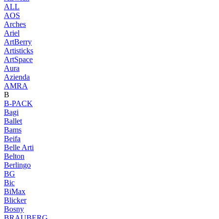
ALL
AOS
Arches
Ariel
ArtBerry
Artisticks
ArtSpace
Aura
Azienda
AМRA
B
B-PACK
Bagi
Ballet
Bams
Beifa
Belle Arti
Belton
Berlingo
BG
Bic
BiMax
Blicker
Bosny
BRAUBERG