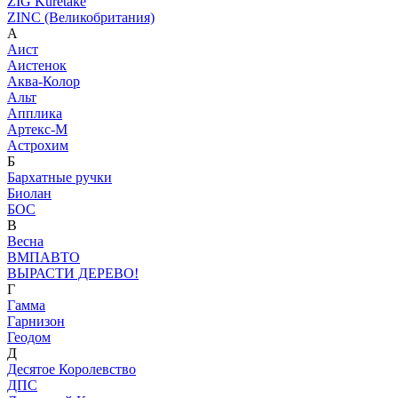
ZIG Kuretake
ZINC (Великобритания)
А
Аист
Аистенок
Аква-Колор
Альт
Апплика
Артекс-М
Астрохим
Б
Бархатные ручки
Биолан
БОС
В
Весна
ВМПАВТО
ВЫРАСТИ ДЕРЕВО!
Г
Гамма
Гарнизон
Геодом
Д
Десятое Королевство
ДПС