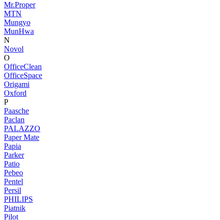
Mr.Proper
MTN
Mungyo
MunHwa
N
Novol
O
OfficeClean
OfficeSpace
Origami
Oxford
P
Paasche
Paclan
PALAZZO
Paper Mate
Papia
Parker
Patio
Pebeo
Pentel
Persil
PHILIPS
Piatnik
Pilot