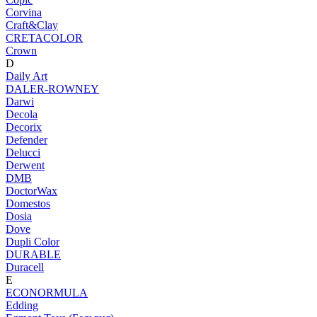
Corvina
Craft&Clay
CRETACOLOR
Crown
D
Daily Art
DALER-ROWNEY
Darwi
Decola
Decorix
Defender
Delucci
Derwent
DMB
DoctorWax
Domestos
Dosia
Dove
Dupli Color
DURABLE
Duracell
E
ECONORMULA
Edding