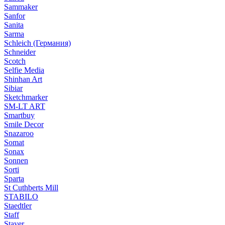
Sammaker
Sanfor
Sanita
Sarma
Schleich (Германия)
Schneider
Scotch
Selfie Media
Shinhan Art
Sibiar
Sketchmarker
SM-LT ART
Smartbuy
Smile Decor
Snazaroo
Somat
Sonax
Sonnen
Sorti
Sparta
St Cuthberts Mill
STABILO
Staedtler
Staff
Stayer