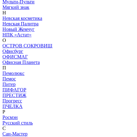
Мульти-Пульти
Мягкий знак
Н
Невская косметика
Невская Палитра
Новый Жемчуг
НПК «Астат»
О
ОСТРОВ СОКРОВИЩ
Офисбург
ОФИСМАГ
Офисная Планета
П
Пемолюкс
Пемос
Питер
ПИФАГОР
ПРЕСТИЖ
Прогресс
ПЧЕЛКА
Р
Росмэн
Русский стиль
С
Сан-Мастер