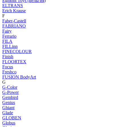
Egmont Toys (Бельгия)
ELTRANS
Erich Krause
F
Faber-Castell
FABRIANO
Fairy
Ferrario
FILA
FILLinn
FINECOLOUR
Finish
FLOORTEX
Focus
Freshco
FUSION BodyArt
G
G-Color
G-Power
Gembird
Genius
Ghiant
Glade
GLOBEN
Globus