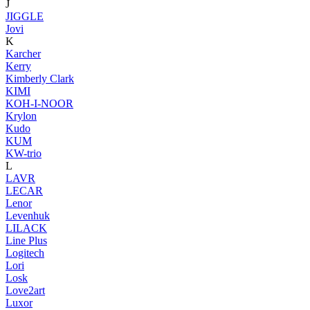
J
JIGGLE
Jovi
K
Karcher
Kerry
Kimberly Clark
KIMI
KOH-I-NOOR
Krylon
Kudo
KUM
KW-trio
L
LAVR
LECAR
Lenor
Levenhuk
LILACK
Line Plus
Logitech
Lori
Losk
Love2art
Luxor