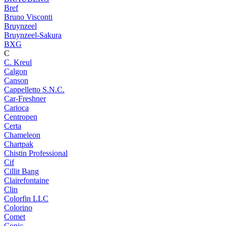
Bref
Bruno Visconti
Bruynzeel
Bruynzeel-Sakura
BXG
C
C. Kreul
Calgon
Canson
Cappelletto S.N.C.
Car-Freshner
Carioca
Centropen
Certa
Chameleon
Chartpak
Chistin Professional
Cif
Cillit Bang
Clairefontaine
Clin
Colorfin LLC
Colorino
Comet
Copic