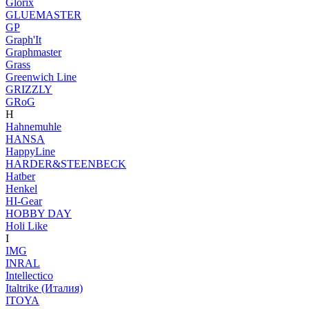
Glorix
GLUEMASTER
GP
Graph'It
Graphmaster
Grass
Greenwich Line
GRIZZLY
GRoG
H
Hahnemuhle
HANSA
HappyLine
HARDER&STEENBECK
Hatber
Henkel
HI-Gear
HOBBY DAY
Holi Like
I
IMG
INRAL
Intellectico
Italtrike (Италия)
ITOYA