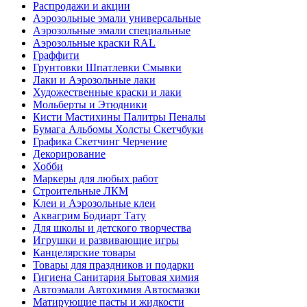
Распродажи и акции
Аэрозольные эмали универсальные
Аэрозольные эмали специальные
Аэрозольные краски RAL
Граффити
Грунтовки Шпатлевки Смывки
Лаки и Аэрозольные лаки
Художественные краски и лаки
Мольберты и Этюдники
Кисти Мастихины Палитры Пеналы
Бумага Альбомы Холсты Скетчбуки
Графика Скетчинг Черчение
Декорирование
Хобби
Маркеры для любых работ
Строительные ЛКМ
Клеи и Аэрозольные клеи
Аквагрим Бодиарт Тату
Для школы и детского творчества
Игрушки и развивающие игры
Канцелярские товары
Товары для праздников и подарки
Гигиена Санитария Бытовая химия
Автоэмали Автохимия Автосмазки
Матирующие пасты и жидкости