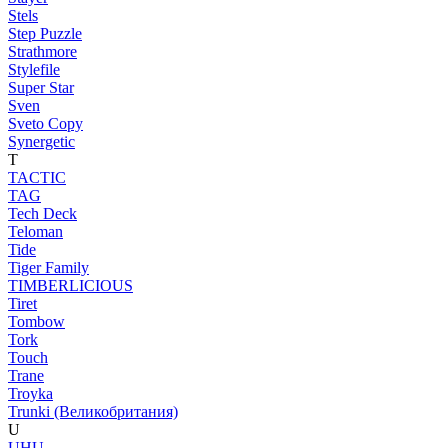
Stels
Step Puzzle
Strathmore
Stylefile
Super Star
Sven
Sveto Copy
Synergetic
T
TACTIC
TAG
Tech Deck
Teloman
Tide
Tiger Family
TIMBERLICIOUS
Tiret
Tombow
Tork
Touch
Trane
Troyka
Trunki (Великобритания)
U
UHU