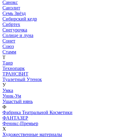
Санокс
Санэлит
Семь Звёзд
Сибирский кедр
Сибртех
Снегурочка
Солнце и луна
Сонет
Союз
Стамм
Т
Таир
Технопарк
ТРАНСВИТ
Туалетный Утенок
У
Умка
Уник-Ум
Ушастый нянь
Ф
Фабрика Театральной Косметики
ФАНТАЗЕР
Феникс-Премьер
Х
Художественные материалы