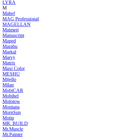
LYRA
M
Mabef
MAG Professional
MAGELLAN
Maimeri
Manuscript
Maped
Marabu
Markal
Marvy
Matrix
Maxi Color
MESHU
Mijello
Milan
MobiCAR
Mobihel
Molotow
Montana
MornSun
Motip
MR. BUILD
Mr.Muscle
Mr.Painter