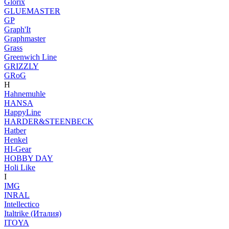
Glorix
GLUEMASTER
GP
Graph'It
Graphmaster
Grass
Greenwich Line
GRIZZLY
GRoG
H
Hahnemuhle
HANSA
HappyLine
HARDER&STEENBECK
Hatber
Henkel
HI-Gear
HOBBY DAY
Holi Like
I
IMG
INRAL
Intellectico
Italtrike (Италия)
ITOYA