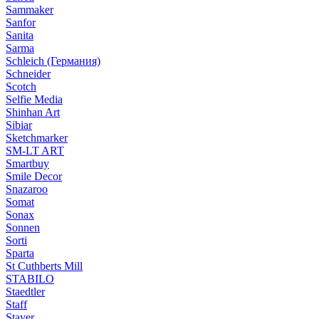
Sammaker
Sanfor
Sanita
Sarma
Schleich (Германия)
Schneider
Scotch
Selfie Media
Shinhan Art
Sibiar
Sketchmarker
SM-LT ART
Smartbuy
Smile Decor
Snazaroo
Somat
Sonax
Sonnen
Sorti
Sparta
St Cuthberts Mill
STABILO
Staedtler
Staff
Stayer