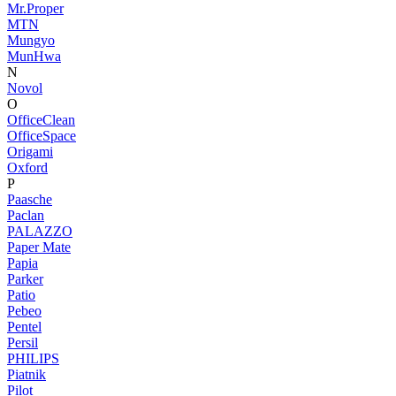
Mr.Proper
MTN
Mungyo
MunHwa
N
Novol
O
OfficeClean
OfficeSpace
Origami
Oxford
P
Paasche
Paclan
PALAZZO
Paper Mate
Papia
Parker
Patio
Pebeo
Pentel
Persil
PHILIPS
Piatnik
Pilot