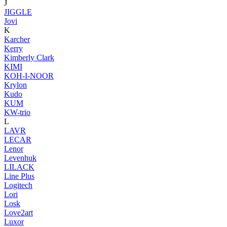
J
JIGGLE
Jovi
K
Karcher
Kerry
Kimberly Clark
KIMI
KOH-I-NOOR
Krylon
Kudo
KUM
KW-trio
L
LAVR
LECAR
Lenor
Levenhuk
LILACK
Line Plus
Logitech
Lori
Losk
Love2art
Luxor