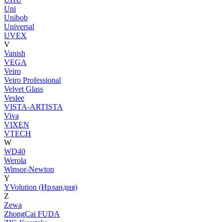
Uni
Unibob
Universal
UVEX
V
Vanish
VEGA
Veiro
Veiro Professional
Velvet Glass
Veslee
VISTA-ARTISTA
Viva
VIXEN
VTECH
W
WD40
Werola
Winsor-Newton
Y
YVolution (Ирландия)
Z
Zewa
ZhongCai FUDA