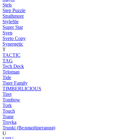
Stels
Step Puzzle
Strathmore
Stylefile
Super Star
Sven
Sveto Copy
Synergetic
T
TACTIC
TAG
Tech Deck
Teloman
Tide
Tiger Family
TIMBERLICIOUS
Tiret
Tombow
Tork
Touch
Trane
Troyka
Trunki (Великобритания)
U
UHU