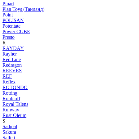
Pinart
Plan Toys (Таиланд)
Point
POLISAN
Potentate
Power CUBE
Presto
R
RAYDAY
Rayher
Red Line
Redragon
REEVES
REF
Reflex
ROTONDO
Rotring
Roubloff
Royal Talens
Runway
Rust-Oleum
S
Sadipal
Sakura
Salfeti