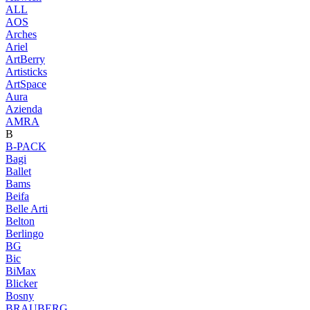
ALL
AOS
Arches
Ariel
ArtBerry
Artisticks
ArtSpace
Aura
Azienda
AМRA
B
B-PACK
Bagi
Ballet
Bams
Beifa
Belle Arti
Belton
Berlingo
BG
Bic
BiMax
Blicker
Bosny
BRAUBERG