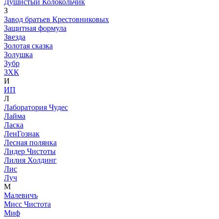
Душистый Колокольчик
З
Завод братьев Крестовниковых
Защитная формула
Звезда
Золотая сказка
Золушка
Зубр
ЗХК
И
ИП
Л
Лаборатория Чудес
Лайма
Ласка
ЛенГознак
Лесная полянка
Лидер Чистоты
Лилия Холдинг
Лис
Луч
М
Малевичъ
Мисс Чистота
Миф