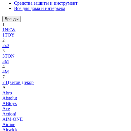
Средства защиты и инструмент
Все для дома и интерьера
Бренды
1
1NEW
1TOY
2
2x3
3
3TON
3М
4
4M
7
7 Цветов Декор
A
Abro
Absolut
ABtoys
Ace
Action!
AIM-ONE
Airline
Airwick