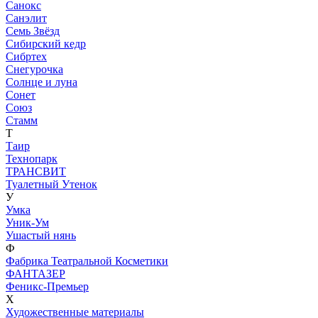
Санокс
Санэлит
Семь Звёзд
Сибирский кедр
Сибртех
Снегурочка
Солнце и луна
Сонет
Союз
Стамм
Т
Таир
Технопарк
ТРАНСВИТ
Туалетный Утенок
У
Умка
Уник-Ум
Ушастый нянь
Ф
Фабрика Театральной Косметики
ФАНТАЗЕР
Феникс-Премьер
Х
Художественные материалы