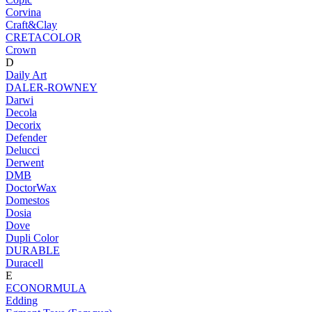
Corvina
Craft&Clay
CRETACOLOR
Crown
D
Daily Art
DALER-ROWNEY
Darwi
Decola
Decorix
Defender
Delucci
Derwent
DMB
DoctorWax
Domestos
Dosia
Dove
Dupli Color
DURABLE
Duracell
E
ECONORMULA
Edding