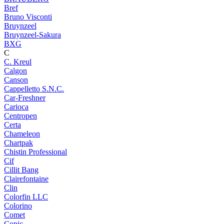
Bref
Bruno Visconti
Bruynzeel
Bruynzeel-Sakura
BXG
C
C. Kreul
Calgon
Canson
Cappelletto S.N.C.
Car-Freshner
Carioca
Centropen
Certa
Chameleon
Chartpak
Chistin Professional
Cif
Cillit Bang
Clairefontaine
Clin
Colorfin LLC
Colorino
Comet
Copic