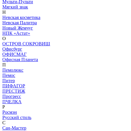
Мульти-Пульти
Мягкий знак
Н
Невская косметика
Невская Палитра
Новый Жемчуг
НПК «Астат»
О
ОСТРОВ СОКРОВИЩ
Офисбург
ОФИСМАГ
Офисная Планета
П
Пемолюкс
Пемос
Питер
ПИФАГОР
ПРЕСТИЖ
Прогресс
ПЧЕЛКА
Р
Росмэн
Русский стиль
С
Сан-Мастер