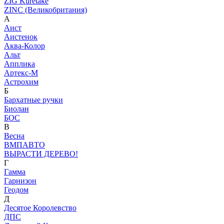
ZIG Kuretake
ZINC (Великобритания)
А
Аист
Аистенок
Аква-Колор
Альт
Апплика
Артекс-М
Астрохим
Б
Бархатные ручки
Биолан
БОС
В
Весна
ВМПАВТО
ВЫРАСТИ ДЕРЕВО!
Г
Гамма
Гарнизон
Геодом
Д
Десятое Королевство
ДПС