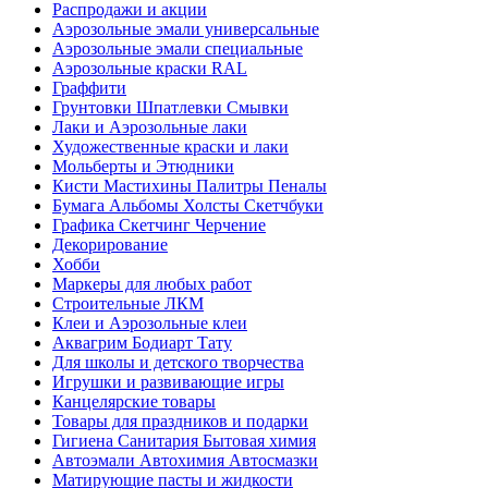
Распродажи и акции
Аэрозольные эмали универсальные
Аэрозольные эмали специальные
Аэрозольные краски RAL
Граффити
Грунтовки Шпатлевки Смывки
Лаки и Аэрозольные лаки
Художественные краски и лаки
Мольберты и Этюдники
Кисти Мастихины Палитры Пеналы
Бумага Альбомы Холсты Скетчбуки
Графика Скетчинг Черчение
Декорирование
Хобби
Маркеры для любых работ
Строительные ЛКМ
Клеи и Аэрозольные клеи
Аквагрим Бодиарт Тату
Для школы и детского творчества
Игрушки и развивающие игры
Канцелярские товары
Товары для праздников и подарки
Гигиена Санитария Бытовая химия
Автоэмали Автохимия Автосмазки
Матирующие пасты и жидкости