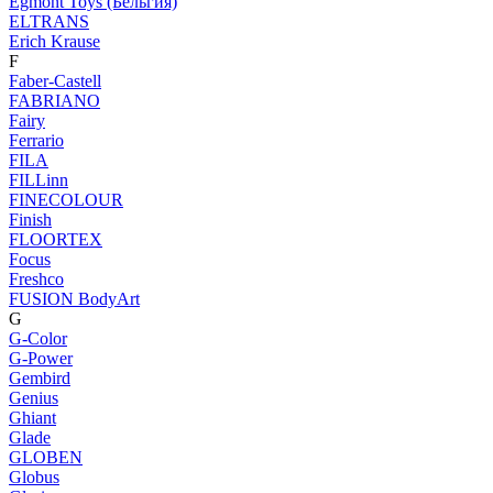
Egmont Toys (Бельгия)
ELTRANS
Erich Krause
F
Faber-Castell
FABRIANO
Fairy
Ferrario
FILA
FILLinn
FINECOLOUR
Finish
FLOORTEX
Focus
Freshco
FUSION BodyArt
G
G-Color
G-Power
Gembird
Genius
Ghiant
Glade
GLOBEN
Globus