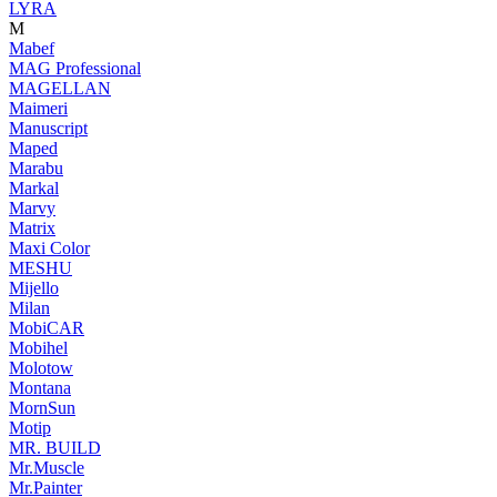
LYRA
M
Mabef
MAG Professional
MAGELLAN
Maimeri
Manuscript
Maped
Marabu
Markal
Marvy
Matrix
Maxi Color
MESHU
Mijello
Milan
MobiCAR
Mobihel
Molotow
Montana
MornSun
Motip
MR. BUILD
Mr.Muscle
Mr.Painter