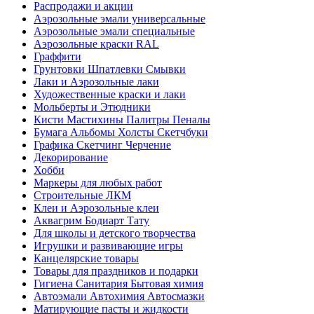
Распродажи и акции
Аэрозольные эмали универсальные
Аэрозольные эмали специальные
Аэрозольные краски RAL
Граффити
Грунтовки Шпатлевки Смывки
Лаки и Аэрозольные лаки
Художественные краски и лаки
Мольберты и Этюдники
Кисти Мастихины Палитры Пеналы
Бумага Альбомы Холсты Скетчбуки
Графика Скетчинг Черчение
Декорирование
Хобби
Маркеры для любых работ
Строительные ЛКМ
Клеи и Аэрозольные клеи
Аквагрим Бодиарт Тату
Для школы и детского творчества
Игрушки и развивающие игры
Канцелярские товары
Товары для праздников и подарки
Гигиена Санитария Бытовая химия
Автоэмали Автохимия Автосмазки
Матирующие пасты и жидкости