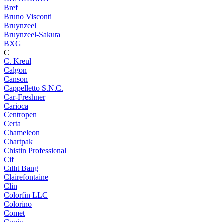
Bref
Bruno Visconti
Bruynzeel
Bruynzeel-Sakura
BXG
C
C. Kreul
Calgon
Canson
Cappelletto S.N.C.
Car-Freshner
Carioca
Centropen
Certa
Chameleon
Chartpak
Chistin Professional
Cif
Cillit Bang
Clairefontaine
Clin
Colorfin LLC
Colorino
Comet
Copic