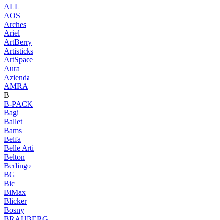
ALL
AOS
Arches
Ariel
ArtBerry
Artisticks
ArtSpace
Aura
Azienda
AМRA
B
B-PACK
Bagi
Ballet
Bams
Beifa
Belle Arti
Belton
Berlingo
BG
Bic
BiMax
Blicker
Bosny
BRAUBERG