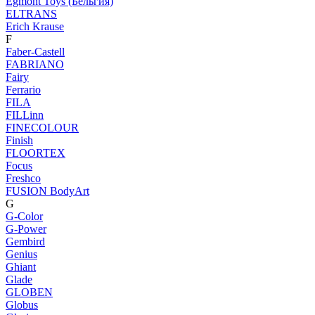
Egmont Toys (Бельгия)
ELTRANS
Erich Krause
F
Faber-Castell
FABRIANO
Fairy
Ferrario
FILA
FILLinn
FINECOLOUR
Finish
FLOORTEX
Focus
Freshco
FUSION BodyArt
G
G-Color
G-Power
Gembird
Genius
Ghiant
Glade
GLOBEN
Globus