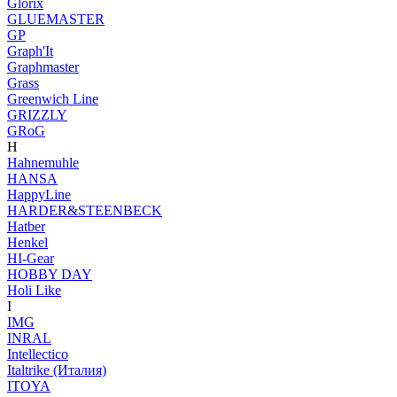
Glorix
GLUEMASTER
GP
Graph'It
Graphmaster
Grass
Greenwich Line
GRIZZLY
GRoG
H
Hahnemuhle
HANSA
HappyLine
HARDER&STEENBECK
Hatber
Henkel
HI-Gear
HOBBY DAY
Holi Like
I
IMG
INRAL
Intellectico
Italtrike (Италия)
ITOYA