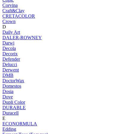
Corvina
Craft&Clay
CRETACOLOR
Crown
D
Daily Art
DALER-ROWNEY
Darwi
Decola
Decorix
Defender
Delucci
Derwent
DMB
DoctorWax
Domestos
Dosia
Dove
Dupli Color
DURABLE
Duracell
E
ECONORMULA
Edding