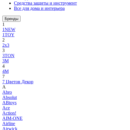
Средства защиты и инструмент
Все для дома и интерьера
Бренды
1
1NEW
1TOY
2
2x3
3
3TON
3М
4
4M
7
7 Цветов Декор
A
Abro
Absolut
ABtoys
Ace
Action!
AIM-ONE
Airline
Airwick