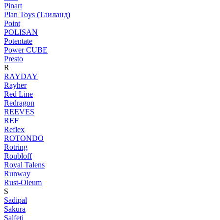
Pinart
Plan Toys (Таиланд)
Point
POLISAN
Potentate
Power CUBE
Presto
R
RAYDAY
Rayher
Red Line
Redragon
REEVES
REF
Reflex
ROTONDO
Rotring
Roubloff
Royal Talens
Runway
Rust-Oleum
S
Sadipal
Sakura
Salfeti