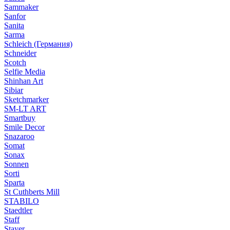
Sammaker
Sanfor
Sanita
Sarma
Schleich (Германия)
Schneider
Scotch
Selfie Media
Shinhan Art
Sibiar
Sketchmarker
SM-LT ART
Smartbuy
Smile Decor
Snazaroo
Somat
Sonax
Sonnen
Sorti
Sparta
St Cuthberts Mill
STABILO
Staedtler
Staff
Stayer