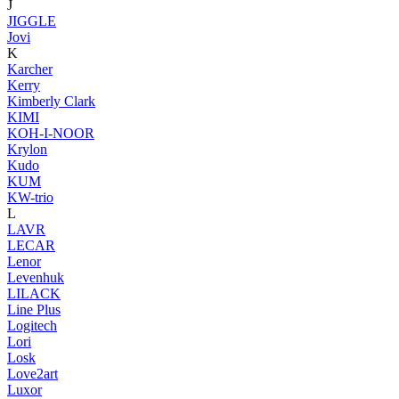
J
JIGGLE
Jovi
K
Karcher
Kerry
Kimberly Clark
KIMI
KOH-I-NOOR
Krylon
Kudo
KUM
KW-trio
L
LAVR
LECAR
Lenor
Levenhuk
LILACK
Line Plus
Logitech
Lori
Losk
Love2art
Luxor