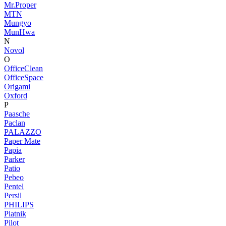
Mr.Proper
MTN
Mungyo
MunHwa
N
Novol
O
OfficeClean
OfficeSpace
Origami
Oxford
P
Paasche
Paclan
PALAZZO
Paper Mate
Papia
Parker
Patio
Pebeo
Pentel
Persil
PHILIPS
Piatnik
Pilot