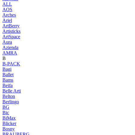
ALL
AOS
Arches
Ariel
ArtBerry
Artisticks
ArtSpace
Aura
Azienda
AМRA
B
B-PACK
Bagi
Ballet
Bams
Beifa
Belle Arti
Belton
Berlingo
BG
Bic
BiMax
Blicker
Bosny
BRAUBERG