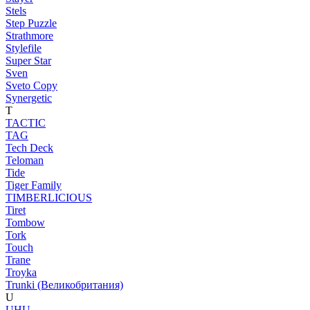
Stels
Step Puzzle
Strathmore
Stylefile
Super Star
Sven
Sveto Copy
Synergetic
T
TACTIC
TAG
Tech Deck
Teloman
Tide
Tiger Family
TIMBERLICIOUS
Tiret
Tombow
Tork
Touch
Trane
Troyka
Trunki (Великобритания)
U
UHU