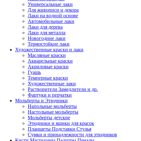
Универсальные лаки
Для живописи и декора
Лаки на водной основе
Автомобильные лаки
Лаки для дерева
Лаки для металла
Новогодние лаки
Термостойкие лаки
Художественные краски и лаки
Масляные краски
Акварельные краски
Акриловые краски
Гуашь
Темперные краски
Художественные лаки
Растворители Замедлители и др.
Фартуки и перчатки
Мольберты и Этюдники
Напольные мольберты
Настольные мольберты
Мольберты детские
Этюдники и ящики для красок
Планшеты Подставки Стулья
Сумки и принадлежности для этюдников
Кисти Мастихины Палитры Пеналы