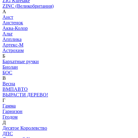
ZIG Kuretake
ZINC (Великобритания)
А
Аист
Аистенок
Аква-Колор
Альт
Апплика
Артекс-М
Астрохим
Б
Бархатные ручки
Биолан
БОС
В
Весна
ВМПАВТО
ВЫРАСТИ ДЕРЕВО!
Г
Гамма
Гарнизон
Геодом
Д
Десятое Королевство
ДПС