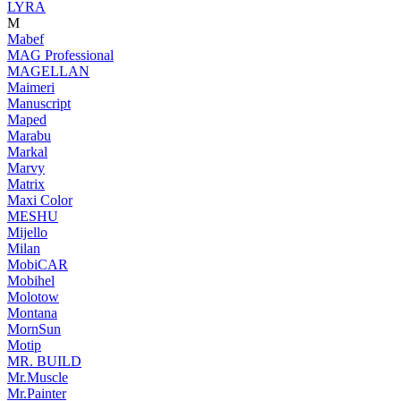
LYRA
M
Mabef
MAG Professional
MAGELLAN
Maimeri
Manuscript
Maped
Marabu
Markal
Marvy
Matrix
Maxi Color
MESHU
Mijello
Milan
MobiCAR
Mobihel
Molotow
Montana
MornSun
Motip
MR. BUILD
Mr.Muscle
Mr.Painter