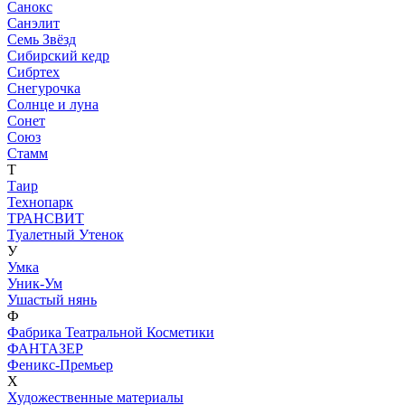
Санокс
Санэлит
Семь Звёзд
Сибирский кедр
Сибртех
Снегурочка
Солнце и луна
Сонет
Союз
Стамм
Т
Таир
Технопарк
ТРАНСВИТ
Туалетный Утенок
У
Умка
Уник-Ум
Ушастый нянь
Ф
Фабрика Театральной Косметики
ФАНТАЗЕР
Феникс-Премьер
Х
Художественные материалы