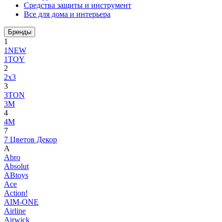
Средства защиты и инструмент
Все для дома и интерьера
Бренды
1
1NEW
1TOY
2
2x3
3
3TON
3М
4
4M
7
7 Цветов Декор
A
Abro
Absolut
ABtoys
Ace
Action!
AIM-ONE
Airline
Airwick