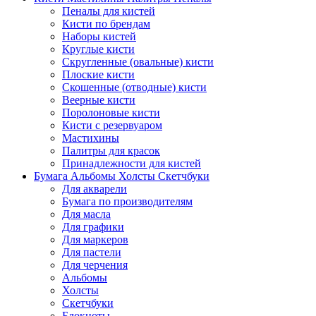
Пеналы для кистей
Кисти по брендам
Наборы кистей
Круглые кисти
Скругленные (овальные) кисти
Плоские кисти
Скошенные (отводные) кисти
Веерные кисти
Поролоновые кисти
Кисти с резервуаром
Мастихины
Палитры для красок
Принадлежности для кистей
Бумага Альбомы Холсты Скетчбуки
Для акварели
Бумага по производителям
Для масла
Для графики
Для маркеров
Для пастели
Для черчения
Альбомы
Холсты
Скетчбуки
Блокноты