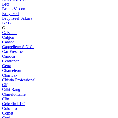
Bref
Bruno Visconti
Bruynzeel
Bruynzeel-Sakura
BXG
C
C. Kreul
Calgon
Canson
Cappelletto S.N.C.
Car-Freshner
Carioca
Centropen
Certa
Chameleon
Chartpak
Chistin Professional
Cif
Cillit Bang
Clairefontaine
Clin
Colorfin LLC
Colorino
Comet
Copic