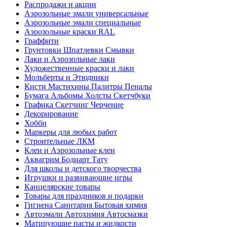
Распродажи и акции
Аэрозольные эмали универсальные
Аэрозольные эмали специальные
Аэрозольные краски RAL
Граффити
Грунтовки Шпатлевки Смывки
Лаки и Аэрозольные лаки
Художественные краски и лаки
Мольберты и Этюдники
Кисти Мастихины Палитры Пеналы
Бумага Альбомы Холсты Скетчбуки
Графика Скетчинг Черчение
Декорирование
Хобби
Маркеры для любых работ
Строительные ЛКМ
Клеи и Аэрозольные клеи
Аквагрим Бодиарт Тату
Для школы и детского творчества
Игрушки и развивающие игры
Канцелярские товары
Товары для праздников и подарки
Гигиена Санитария Бытовая химия
Автоэмали Автохимия Автосмазки
Матирующие пасты и жидкости