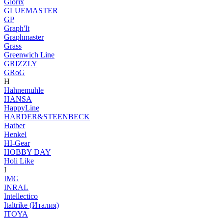
Glorix
GLUEMASTER
GP
Graph'It
Graphmaster
Grass
Greenwich Line
GRIZZLY
GRoG
H
Hahnemuhle
HANSA
HappyLine
HARDER&STEENBECK
Hatber
Henkel
HI-Gear
HOBBY DAY
Holi Like
I
IMG
INRAL
Intellectico
Italtrike (Италия)
ITOYA