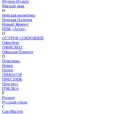
Мульти-Пульти
Мягкий знак
Н
Невская косметика
Невская Палитра
Новый Жемчуг
НПК «Астат»
О
ОСТРОВ СОКРОВИЩ
Офисбург
ОФИСМАГ
Офисная Планета
П
Пемолюкс
Пемос
Питер
ПИФАГОР
ПРЕСТИЖ
Прогресс
ПЧЕЛКА
Р
Росмэн
Русский стиль
С
Сан-Мастер