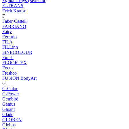
Egmont Toys (Бельгия)
ELTRANS
Erich Krause
F
Faber-Castell
FABRIANO
Fairy
Ferrario
FILA
FILLinn
FINECOLOUR
Finish
FLOORTEX
Focus
Freshco
FUSION BodyArt
G
G-Color
G-Power
Gembird
Genius
Ghiant
Glade
GLOBEN
Globus