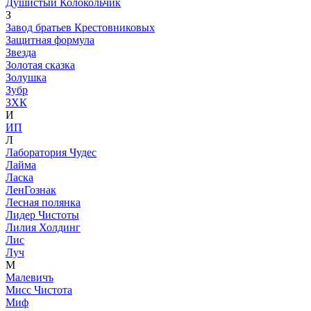
Душистый Колокольчик
З
Завод братьев Крестовниковых
Защитная формула
Звезда
Золотая сказка
Золушка
Зубр
ЗХК
И
ИП
Л
Лаборатория Чудес
Лайма
Ласка
ЛенГознак
Лесная полянка
Лидер Чистоты
Лилия Холдинг
Лис
Луч
М
Малевичъ
Мисс Чистота
Миф