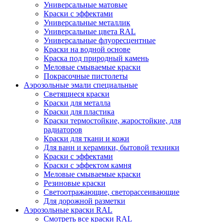
Универсальные матовые
Краски с эффектами
Универсальные металлик
Универсальные цвета RAL
Универсальные флуоресцентные
Краски на водной основе
Краска под природный камень
Меловые смываемые краски
Покрасочные пистолеты
Аэрозольные эмали специальные
Светящиеся краски
Краски для металла
Краски для пластика
Краски термостойкие, жаростойкие, для
радиаторов
Краски для ткани и кожи
Для ванн и керамики, бытовой техники
Краски с эффектами
Краски с эффектом камня
Меловые смываемые краски
Резиновые краски
Светоотражающие, светорассеивающие
Для дорожной разметки
Аэрозольные краски RAL
Смотреть все краски RAL