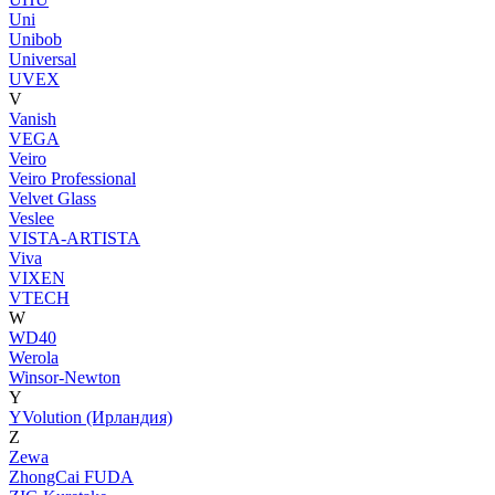
Uni
Unibob
Universal
UVEX
V
Vanish
VEGA
Veiro
Veiro Professional
Velvet Glass
Veslee
VISTA-ARTISTA
Viva
VIXEN
VTECH
W
WD40
Werola
Winsor-Newton
Y
YVolution (Ирландия)
Z
Zewa
ZhongCai FUDA