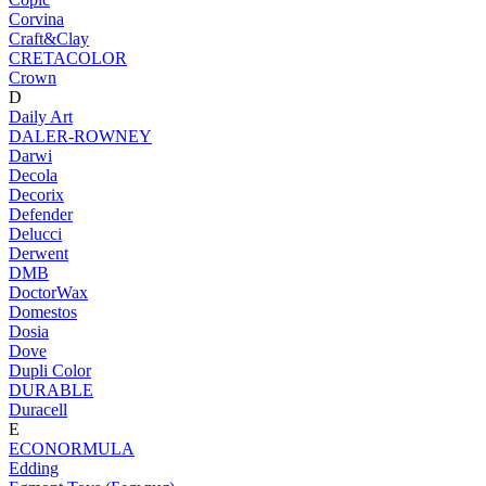
Corvina
Craft&Clay
CRETACOLOR
Crown
D
Daily Art
DALER-ROWNEY
Darwi
Decola
Decorix
Defender
Delucci
Derwent
DMB
DoctorWax
Domestos
Dosia
Dove
Dupli Color
DURABLE
Duracell
E
ECONORMULA
Edding