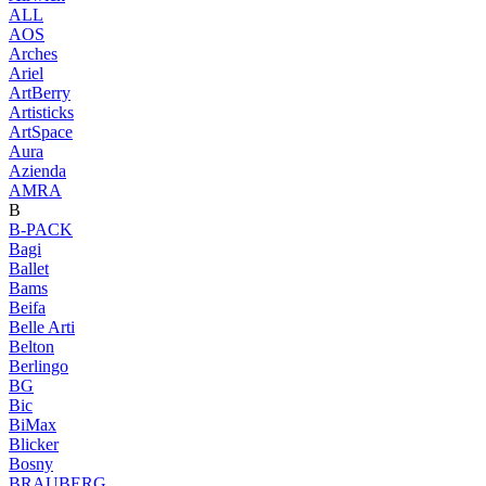
ALL
AOS
Arches
Ariel
ArtBerry
Artisticks
ArtSpace
Aura
Azienda
AМRA
B
B-PACK
Bagi
Ballet
Bams
Beifa
Belle Arti
Belton
Berlingo
BG
Bic
BiMax
Blicker
Bosny
BRAUBERG