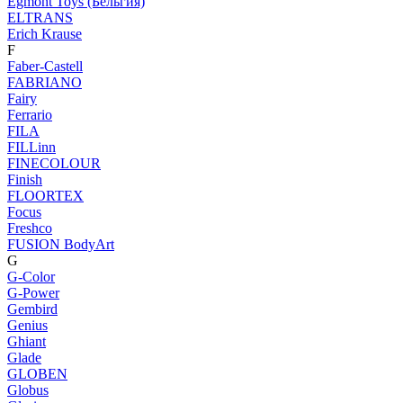
Egmont Toys (Бельгия)
ELTRANS
Erich Krause
F
Faber-Castell
FABRIANO
Fairy
Ferrario
FILA
FILLinn
FINECOLOUR
Finish
FLOORTEX
Focus
Freshco
FUSION BodyArt
G
G-Color
G-Power
Gembird
Genius
Ghiant
Glade
GLOBEN
Globus