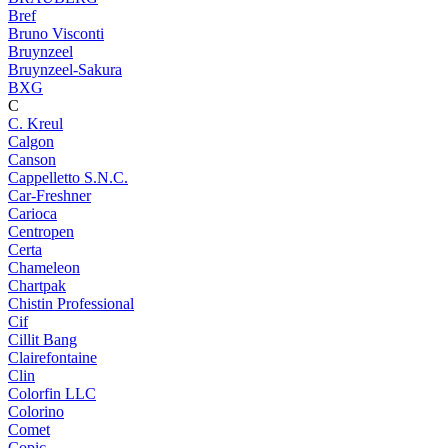
Bref
Bruno Visconti
Bruynzeel
Bruynzeel-Sakura
BXG
C
C. Kreul
Calgon
Canson
Cappelletto S.N.C.
Car-Freshner
Carioca
Centropen
Certa
Chameleon
Chartpak
Chistin Professional
Cif
Cillit Bang
Clairefontaine
Clin
Colorfin LLC
Colorino
Comet
Copic