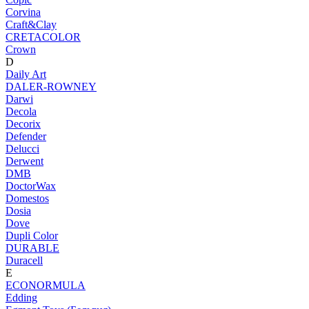
Corvina
Craft&Clay
CRETACOLOR
Crown
D
Daily Art
DALER-ROWNEY
Darwi
Decola
Decorix
Defender
Delucci
Derwent
DMB
DoctorWax
Domestos
Dosia
Dove
Dupli Color
DURABLE
Duracell
E
ECONORMULA
Edding