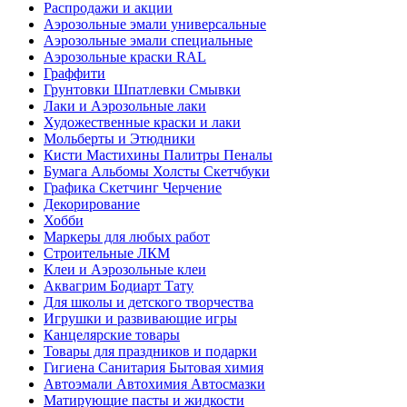
Распродажи и акции
Аэрозольные эмали универсальные
Аэрозольные эмали специальные
Аэрозольные краски RAL
Граффити
Грунтовки Шпатлевки Смывки
Лаки и Аэрозольные лаки
Художественные краски и лаки
Мольберты и Этюдники
Кисти Мастихины Палитры Пеналы
Бумага Альбомы Холсты Скетчбуки
Графика Скетчинг Черчение
Декорирование
Хобби
Маркеры для любых работ
Строительные ЛКМ
Клеи и Аэрозольные клеи
Аквагрим Бодиарт Тату
Для школы и детского творчества
Игрушки и развивающие игры
Канцелярские товары
Товары для праздников и подарки
Гигиена Санитария Бытовая химия
Автоэмали Автохимия Автосмазки
Матирующие пасты и жидкости