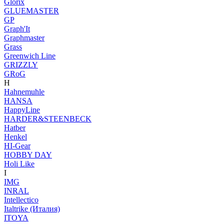
Glorix
GLUEMASTER
GP
Graph'It
Graphmaster
Grass
Greenwich Line
GRIZZLY
GRoG
H
Hahnemuhle
HANSA
HappyLine
HARDER&STEENBECK
Hatber
Henkel
HI-Gear
HOBBY DAY
Holi Like
I
IMG
INRAL
Intellectico
Italtrike (Италия)
ITOYA