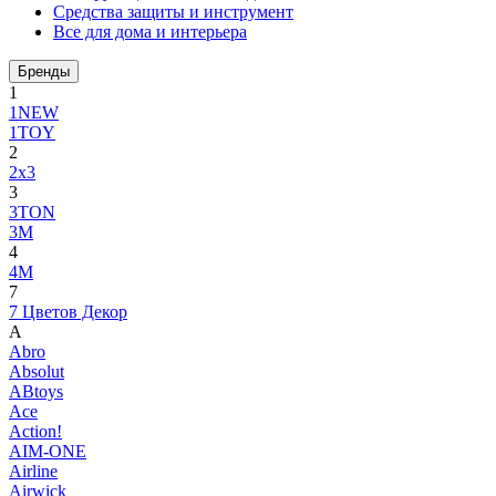
Средства защиты и инструмент
Все для дома и интерьера
Бренды
1
1NEW
1TOY
2
2x3
3
3TON
3М
4
4M
7
7 Цветов Декор
A
Abro
Absolut
ABtoys
Ace
Action!
AIM-ONE
Airline
Airwick