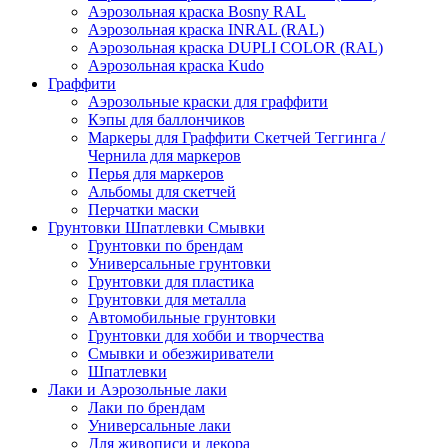
Аэрозольная краска Bosny RAL
Аэрозольная краска INRAL (RAL)
Аэрозольная краска DUPLI COLOR (RAL)
Аэрозольная краска Kudo
Граффити
Аэрозольные краски для граффити
Кэпы для баллончиков
Маркеры для Граффити Скетчей Теггинга /
Чернила для маркеров
Перья для маркеров
Альбомы для скетчей
Перчатки маски
Грунтовки Шпатлевки Смывки
Грунтовки по брендам
Универсальные грунтовки
Грунтовки для пластика
Грунтовки для металла
Автомобильные грунтовки
Грунтовки для хобби и творчества
Смывки и обезжириватели
Шпатлевки
Лаки и Аэрозольные лаки
Лаки по брендам
Универсальные лаки
Для живописи и декора