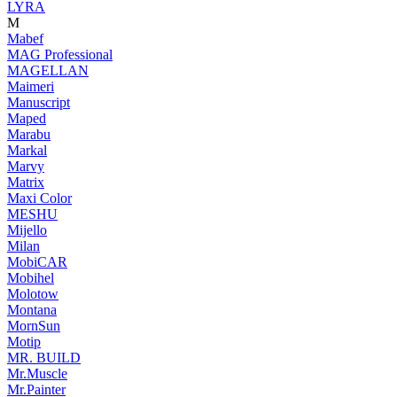
LYRA
M
Mabef
MAG Professional
MAGELLAN
Maimeri
Manuscript
Maped
Marabu
Markal
Marvy
Matrix
Maxi Color
MESHU
Mijello
Milan
MobiCAR
Mobihel
Molotow
Montana
MornSun
Motip
MR. BUILD
Mr.Muscle
Mr.Painter