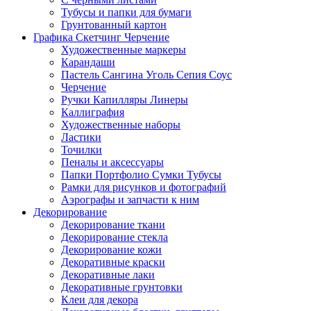
Тубусы и папки для бумаги
Грунтованный картон
Графика Скетчинг Черчение
Художественные маркеры
Карандаши
Пастель Сангина Уголь Сепия Соус
Черчение
Ручки Капилляры Линеры
Каллиграфия
Художественные наборы
Ластики
Точилки
Пеналы и аксессуары
Папки Портфолио Сумки Тубусы
Рамки для рисунков и фотографий
Аэрографы и запчасти к ним
Декорирование
Декорирование ткани
Декорирование стекла
Декорирование кожи
Декоративные краски
Декоративные лаки
Декоративные грунтовки
Клеи для декора