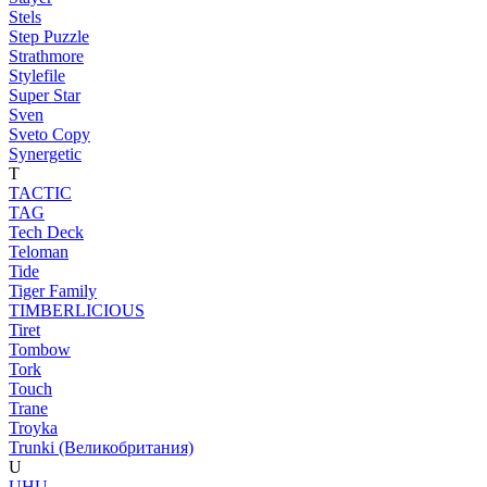
Stels
Step Puzzle
Strathmore
Stylefile
Super Star
Sven
Sveto Copy
Synergetic
T
TACTIC
TAG
Tech Deck
Teloman
Tide
Tiger Family
TIMBERLICIOUS
Tiret
Tombow
Tork
Touch
Trane
Troyka
Trunki (Великобритания)
U
UHU