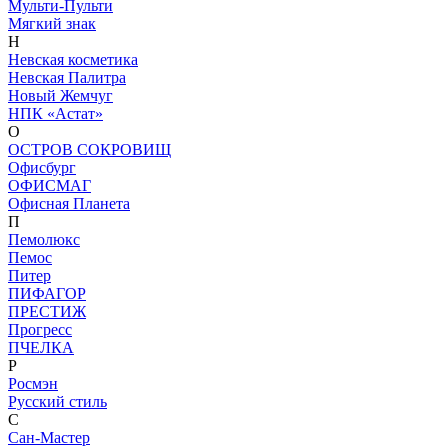
Мульти-Пульти
Мягкий знак
Н
Невская косметика
Невская Палитра
Новый Жемчуг
НПК «Астат»
О
ОСТРОВ СОКРОВИЩ
Офисбург
ОФИСМАГ
Офисная Планета
П
Пемолюкс
Пемос
Питер
ПИФАГОР
ПРЕСТИЖ
Прогресс
ПЧЕЛКА
Р
Росмэн
Русский стиль
С
Сан-Мастер