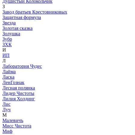
Душистый Колокольчик
З
Завод братьев Крестовниковых
Защитная формула
Звезда
Золотая сказка
Золушка
Зубр
ЗХК
И
ИП
Л
Лаборатория Чудес
Лайма
Ласка
ЛенГознак
Лесная полянка
Лидер Чистоты
Лилия Холдинг
Лис
Луч
М
Малевичъ
Мисс Чистота
Миф