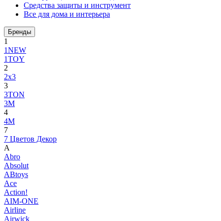
Средства защиты и инструмент
Все для дома и интерьера
Бренды
1
1NEW
1TOY
2
2x3
3
3TON
3М
4
4M
7
7 Цветов Декор
A
Abro
Absolut
ABtoys
Ace
Action!
AIM-ONE
Airline
Airwick