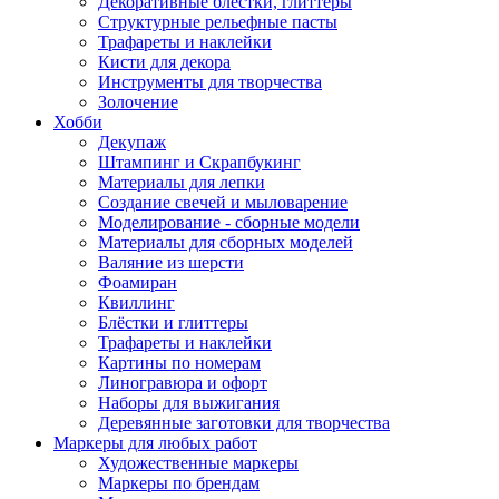
Декоративные блестки, глиттеры
Структурные рельефные пасты
Трафареты и наклейки
Кисти для декора
Инструменты для творчества
Золочение
Хобби
Декупаж
Штампинг и Скрапбукинг
Материалы для лепки
Создание свечей и мыловарение
Моделирование - сборные модели
Материалы для сборных моделей
Валяние из шерсти
Фоамиран
Квиллинг
Блёстки и глиттеры
Трафареты и наклейки
Картины по номерам
Линогравюра и офорт
Наборы для выжигания
Деревянные заготовки для творчества
Маркеры для любых работ
Художественные маркеры
Маркеры по брендам