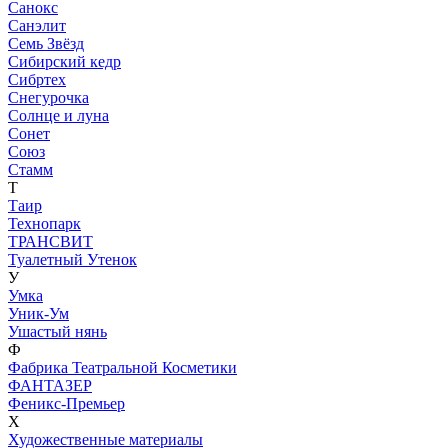
Санокс
Санэлит
Семь Звёзд
Сибирский кедр
Сибртех
Снегурочка
Солнце и луна
Сонет
Союз
Стамм
Т
Таир
Технопарк
ТРАНСВИТ
Туалетный Утенок
У
Умка
Уник-Ум
Ушастый нянь
Ф
Фабрика Театральной Косметики
ФАНТАЗЕР
Феникс-Премьер
Х
Художественные материалы