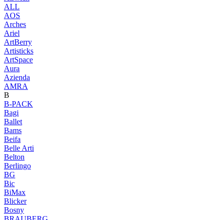
ALL
AOS
Arches
Ariel
ArtBerry
Artisticks
ArtSpace
Aura
Azienda
AМRA
B
B-PACK
Bagi
Ballet
Bams
Beifa
Belle Arti
Belton
Berlingo
BG
Bic
BiMax
Blicker
Bosny
BRAUBERG