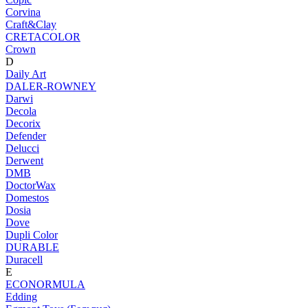
Corvina
Craft&Clay
CRETACOLOR
Crown
D
Daily Art
DALER-ROWNEY
Darwi
Decola
Decorix
Defender
Delucci
Derwent
DMB
DoctorWax
Domestos
Dosia
Dove
Dupli Color
DURABLE
Duracell
E
ECONORMULA
Edding