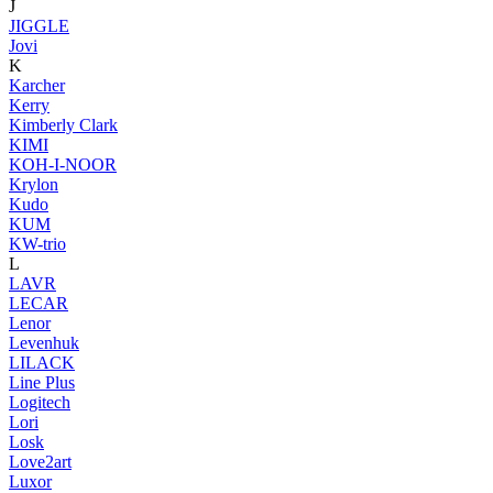
J
JIGGLE
Jovi
K
Karcher
Kerry
Kimberly Clark
KIMI
KOH-I-NOOR
Krylon
Kudo
KUM
KW-trio
L
LAVR
LECAR
Lenor
Levenhuk
LILACK
Line Plus
Logitech
Lori
Losk
Love2art
Luxor