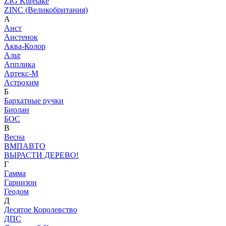
ZIG Kuretake
ZINC (Великобритания)
А
Аист
Аистенок
Аква-Колор
Альт
Апплика
Артекс-М
Астрохим
Б
Бархатные ручки
Биолан
БОС
В
Весна
ВМПАВТО
ВЫРАСТИ ДЕРЕВО!
Г
Гамма
Гарнизон
Геодом
Д
Десятое Королевство
ДПС