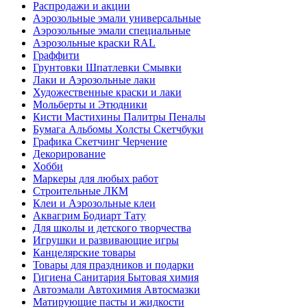
Распродажи и акции
Аэрозольные эмали универсальные
Аэрозольные эмали специальные
Аэрозольные краски RAL
Граффити
Грунтовки Шпатлевки Смывки
Лаки и Аэрозольные лаки
Художественные краски и лаки
Мольберты и Этюдники
Кисти Мастихины Палитры Пеналы
Бумага Альбомы Холсты Скетчбуки
Графика Скетчинг Черчение
Декорирование
Хобби
Маркеры для любых работ
Строительные ЛКМ
Клеи и Аэрозольные клеи
Аквагрим Бодиарт Тату
Для школы и детского творчества
Игрушки и развивающие игры
Канцелярские товары
Товары для праздников и подарки
Гигиена Санитария Бытовая химия
Автоэмали Автохимия Автосмазки
Матирующие пасты и жидкости