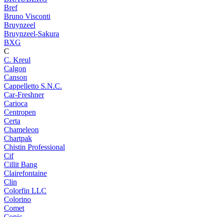
Bref
Bruno Visconti
Bruynzeel
Bruynzeel-Sakura
BXG
C
C. Kreul
Calgon
Canson
Cappelletto S.N.C.
Car-Freshner
Carioca
Centropen
Certa
Chameleon
Chartpak
Chistin Professional
Cif
Cillit Bang
Clairefontaine
Clin
Colorfin LLC
Colorino
Comet
Copic