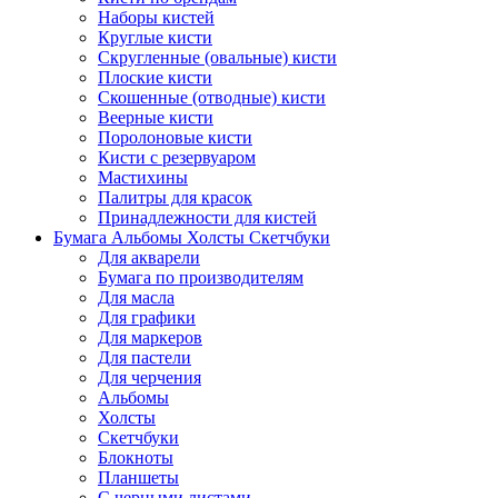
Наборы кистей
Круглые кисти
Скругленные (овальные) кисти
Плоские кисти
Скошенные (отводные) кисти
Веерные кисти
Поролоновые кисти
Кисти с резервуаром
Мастихины
Палитры для красок
Принадлежности для кистей
Бумага Альбомы Холсты Скетчбуки
Для акварели
Бумага по производителям
Для масла
Для графики
Для маркеров
Для пастели
Для черчения
Альбомы
Холсты
Скетчбуки
Блокноты
Планшеты
С черными листами