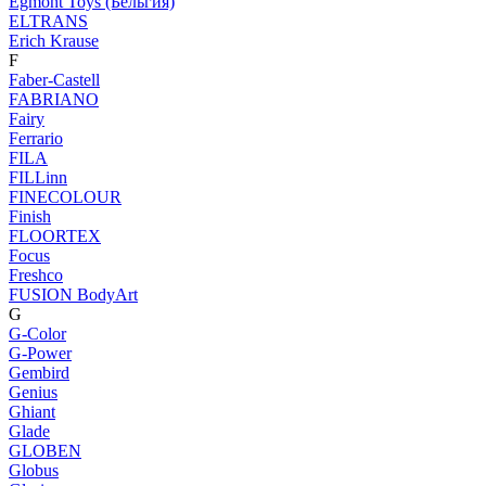
Egmont Toys (Бельгия)
ELTRANS
Erich Krause
F
Faber-Castell
FABRIANO
Fairy
Ferrario
FILA
FILLinn
FINECOLOUR
Finish
FLOORTEX
Focus
Freshco
FUSION BodyArt
G
G-Color
G-Power
Gembird
Genius
Ghiant
Glade
GLOBEN
Globus