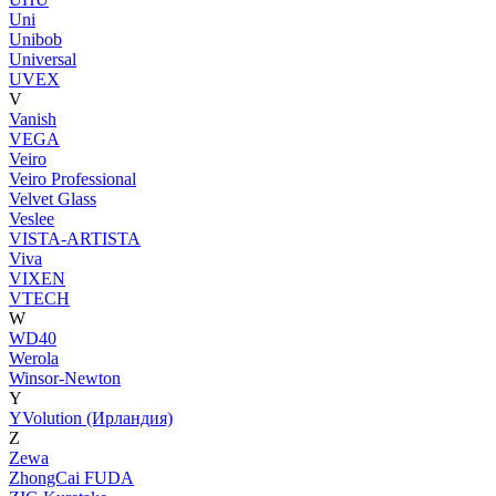
Uni
Unibob
Universal
UVEX
V
Vanish
VEGA
Veiro
Veiro Professional
Velvet Glass
Veslee
VISTA-ARTISTA
Viva
VIXEN
VTECH
W
WD40
Werola
Winsor-Newton
Y
YVolution (Ирландия)
Z
Zewa
ZhongCai FUDA