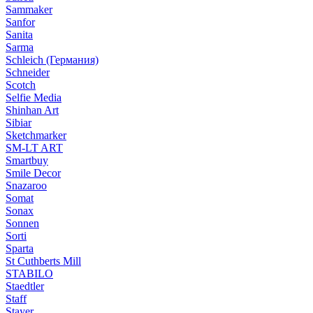
Sammaker
Sanfor
Sanita
Sarma
Schleich (Германия)
Schneider
Scotch
Selfie Media
Shinhan Art
Sibiar
Sketchmarker
SM-LT ART
Smartbuy
Smile Decor
Snazaroo
Somat
Sonax
Sonnen
Sorti
Sparta
St Cuthberts Mill
STABILO
Staedtler
Staff
Stayer