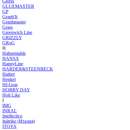
Glorix
GLUEMASTER
GP
Graph'It
Graphmaster
Grass
Greenwich Line
GRIZZLY
GRoG
H
Hahnemuhle
HANSA
HappyLine
HARDER&STEENBECK
Hatber
Henkel
HI-Gear
HOBBY DAY
Holi Like
I
IMG
INRAL
Intellectico
Italtrike (Италия)
ITOYA