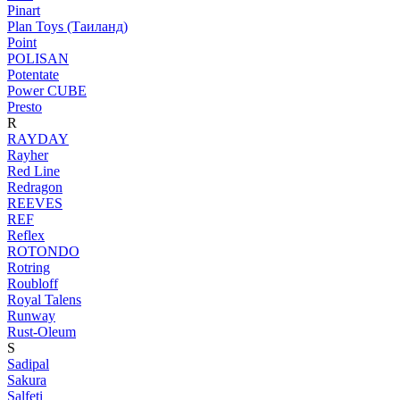
Pinart
Plan Toys (Таиланд)
Point
POLISAN
Potentate
Power CUBE
Presto
R
RAYDAY
Rayher
Red Line
Redragon
REEVES
REF
Reflex
ROTONDO
Rotring
Roubloff
Royal Talens
Runway
Rust-Oleum
S
Sadipal
Sakura
Salfeti