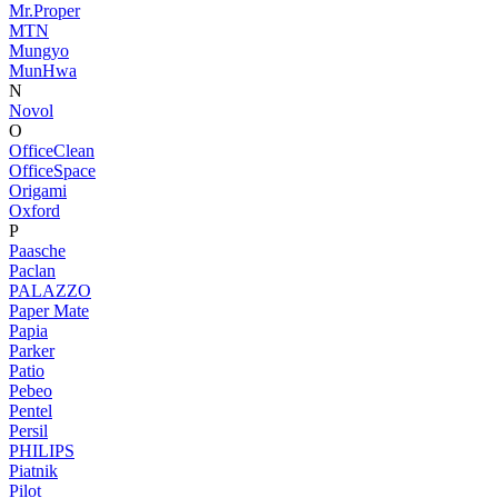
Mr.Proper
MTN
Mungyo
MunHwa
N
Novol
O
OfficeClean
OfficeSpace
Origami
Oxford
P
Paasche
Paclan
PALAZZO
Paper Mate
Papia
Parker
Patio
Pebeo
Pentel
Persil
PHILIPS
Piatnik
Pilot