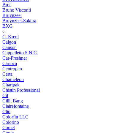
Bref
Bruno Visconti
Bruynzeel
Bruynzeel-Sakura
BXG
C
C. Kreul
Calgon
Canson
Cappelletto S.N.C.
Car-Freshner
Carioca
Centropen
Certa
Chameleon
Chartpak
Chistin Professional
Cif
Cillit Bang
Clairefontaine
Clin
Colorfin LLC
Colorino
Comet
Copic