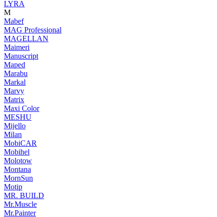
LYRA
M
Mabef
MAG Professional
MAGELLAN
Maimeri
Manuscript
Maped
Marabu
Markal
Marvy
Matrix
Maxi Color
MESHU
Mijello
Milan
MobiCAR
Mobihel
Molotow
Montana
MornSun
Motip
MR. BUILD
Mr.Muscle
Mr.Painter