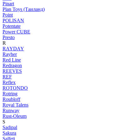
Pinart
Plan Toys (Таиланд)
Point
POLISAN
Potentate
Power CUBE
Presto
R
RAYDAY
Rayher
Red Line
Redragon
REEVES
REF
Reflex
ROTONDO
Rotring
Roubloff
Royal Talens
Runway
Rust-Oleum
S
Sadipal
Sakura
Salfeti