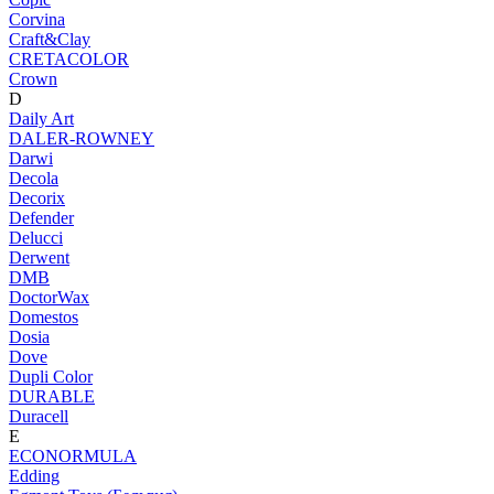
Corvina
Craft&Clay
CRETACOLOR
Crown
D
Daily Art
DALER-ROWNEY
Darwi
Decola
Decorix
Defender
Delucci
Derwent
DMB
DoctorWax
Domestos
Dosia
Dove
Dupli Color
DURABLE
Duracell
E
ECONORMULA
Edding