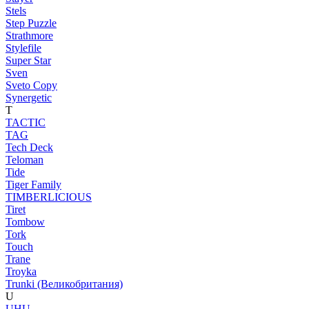
Stels
Step Puzzle
Strathmore
Stylefile
Super Star
Sven
Sveto Copy
Synergetic
T
TACTIC
TAG
Tech Deck
Teloman
Tide
Tiger Family
TIMBERLICIOUS
Tiret
Tombow
Tork
Touch
Trane
Troyka
Trunki (Великобритания)
U
UHU