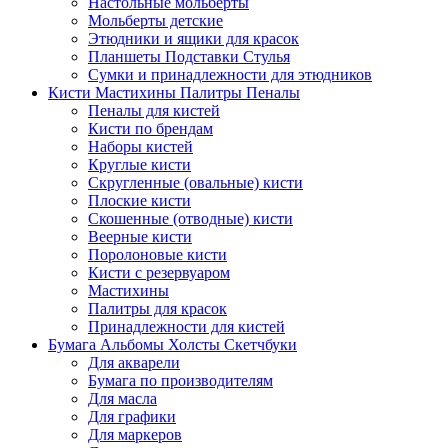
Настольные мольберты
Мольберты детские
Этюдники и ящики для красок
Планшеты Подставки Стулья
Сумки и принадлежности для этюдников
Кисти Мастихины Палитры Пеналы
Пеналы для кистей
Кисти по брендам
Наборы кистей
Круглые кисти
Скругленные (овальные) кисти
Плоские кисти
Скошенные (отводные) кисти
Веерные кисти
Поролоновые кисти
Кисти с резервуаром
Мастихины
Палитры для красок
Принадлежности для кистей
Бумага Альбомы Холсты Скетчбуки
Для акварели
Бумага по производителям
Для масла
Для графики
Для маркеров