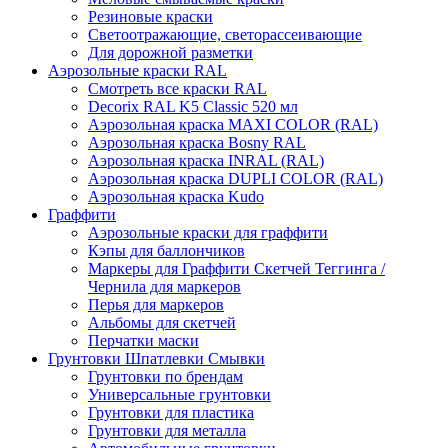
Резиновые краски
Светоотражающие, светорассеивающие
Для дорожной разметки
Аэрозольные краски RAL
Смотреть все краски RAL
Decorix RAL K5 Classic 520 мл
Аэрозольная краска MAXI COLOR (RAL)
Аэрозольная краска Bosny RAL
Аэрозольная краска INRAL (RAL)
Аэрозольная краска DUPLI COLOR (RAL)
Аэрозольная краска Kudo
Граффити
Аэрозольные краски для граффити
Кэпы для баллончиков
Маркеры для Граффити Скетчей Теггинга /
Чернила для маркеров
Перья для маркеров
Альбомы для скетчей
Перчатки маски
Грунтовки Шпатлевки Смывки
Грунтовки по брендам
Универсальные грунтовки
Грунтовки для пластика
Грунтовки для металла