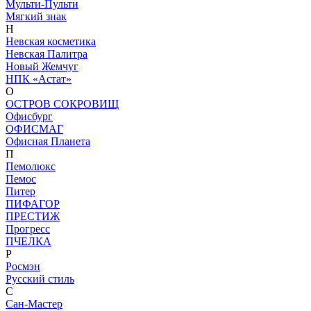
Мульти-Пульти
Мягкий знак
Н
Невская косметика
Невская Палитра
Новый Жемчуг
НПК «Астат»
О
ОСТРОВ СОКРОВИЩ
Офисбург
ОФИСМАГ
Офисная Планета
П
Пемолюкс
Пемос
Питер
ПИФАГОР
ПРЕСТИЖ
Прогресс
ПЧЕЛКА
Р
Росмэн
Русский стиль
С
Сан-Мастер