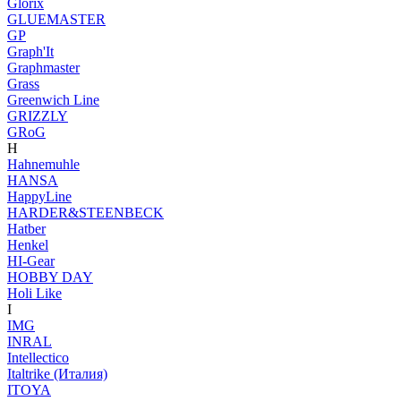
Glorix
GLUEMASTER
GP
Graph'It
Graphmaster
Grass
Greenwich Line
GRIZZLY
GRoG
H
Hahnemuhle
HANSA
HappyLine
HARDER&STEENBECK
Hatber
Henkel
HI-Gear
HOBBY DAY
Holi Like
I
IMG
INRAL
Intellectico
Italtrike (Италия)
ITOYA