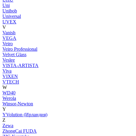
Uni
Unibob
Universal
UVEX
V
Vanish
VEGA
Veiro
Veiro Professional
Velvet Glass
Veslee
VISTA-ARTISTA
Viva
VIXEN
VTECH
W
WD40
Werola
Winsor-Newton
Y
YVolution (Ирландия)
Z
Zewa
ZhongCai FUDA