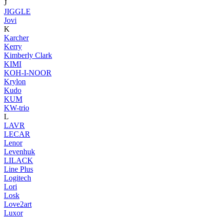
J
JIGGLE
Jovi
K
Karcher
Kerry
Kimberly Clark
KIMI
KOH-I-NOOR
Krylon
Kudo
KUM
KW-trio
L
LAVR
LECAR
Lenor
Levenhuk
LILACK
Line Plus
Logitech
Lori
Losk
Love2art
Luxor