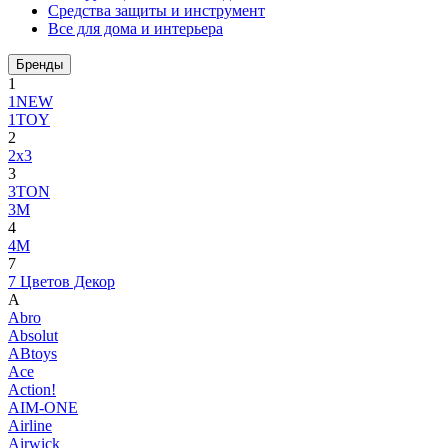
Средства защиты и инструмент
Все для дома и интерьера
Бренды
1
1NEW
1TOY
2
2x3
3
3TON
3М
4
4M
7
7 Цветов Декор
A
Abro
Absolut
ABtoys
Ace
Action!
AIM-ONE
Airline
Airwick