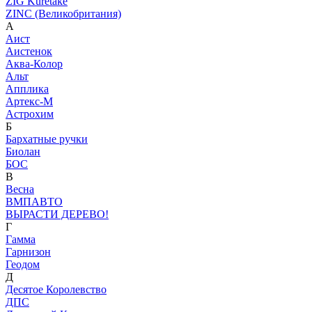
ZIG Kuretake
ZINC (Великобритания)
А
Аист
Аистенок
Аква-Колор
Альт
Апплика
Артекс-М
Астрохим
Б
Бархатные ручки
Биолан
БОС
В
Весна
ВМПАВТО
ВЫРАСТИ ДЕРЕВО!
Г
Гамма
Гарнизон
Геодом
Д
Десятое Королевство
ДПС