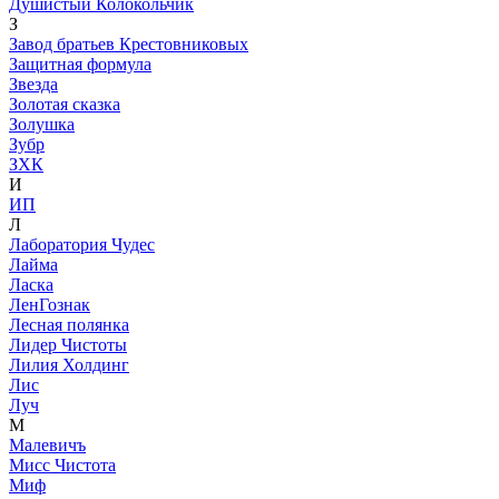
Душистый Колокольчик
З
Завод братьев Крестовниковых
Защитная формула
Звезда
Золотая сказка
Золушка
Зубр
ЗХК
И
ИП
Л
Лаборатория Чудес
Лайма
Ласка
ЛенГознак
Лесная полянка
Лидер Чистоты
Лилия Холдинг
Лис
Луч
М
Малевичъ
Мисс Чистота
Миф