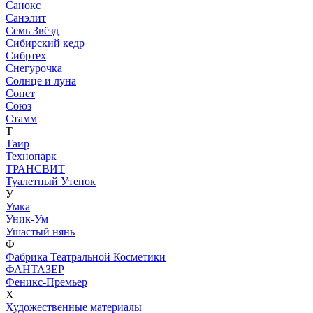
Санокс
Санэлит
Семь Звёзд
Сибирский кедр
Сибртех
Снегурочка
Солнце и луна
Сонет
Союз
Стамм
Т
Таир
Технопарк
ТРАНСВИТ
Туалетный Утенок
У
Умка
Уник-Ум
Ушастый нянь
Ф
Фабрика Театральной Косметики
ФАНТАЗЕР
Феникс-Премьер
Х
Художественные материалы