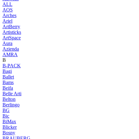
ALL
AOS
Arches
Ariel
ArtBerry
Artisticks
ArtSpace
Aura
Azienda
AМRA
B
B-PACK
Bagi
Ballet
Bams
Beifa
Belle Arti
Belton
Berlingo
BG
Bic
BiMax
Blicker
Bosny
BRAUBERG