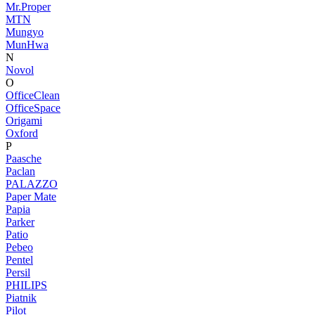
Mr.Proper
MTN
Mungyo
MunHwa
N
Novol
O
OfficeClean
OfficeSpace
Origami
Oxford
P
Paasche
Paclan
PALAZZO
Paper Mate
Papia
Parker
Patio
Pebeo
Pentel
Persil
PHILIPS
Piatnik
Pilot