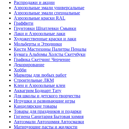
Распродажи и акции
Аэрозольные эмали универсальные
Аэрозольные эмали специальные
Аэрозольные краски RAL
Граффити
Грунтовки Шпатлевки Смывки
Лаки и Аэрозольные лаки
Художественные краски и лаки
Мольберты и Этюдники
Кисти Мастихины Палитры Пеналы
Бумага Альбомы Холсты Скетчбуки
Графика Скетчинг Черчение
Декорирование
Хобби
Маркеры для любых работ
Строительные ЛКМ
Клеи и Аэрозольные клеи
Аквагрим Бодиарт Тату
Для школы и детского творчества
Игрушки и развивающие игры
Канцелярские товары
Товары для праздников и подарки
Гигиена Санитария Бытовая химия
Автоэмали Автохимия Автосмазки
Матирующие пасты и жидкости