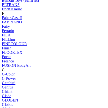
Egmont Toys (Бельгия)
ELTRANS
Erich Krause
F
Faber-Castell
FABRIANO
Fairy
Ferrario
FILA
FILLinn
FINECOLOUR
Finish
FLOORTEX
Focus
Freshco
FUSION BodyArt
G
G-Color
G-Power
Gembird
Genius
Ghiant
Glade
GLOBEN
Globus