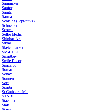
Sammaker
Sanfor
Sanita
Sarma
Schleich (Германия)
Schneider
Scotch
Selfie Media
Shinhan Art
Sibiar
Sketchmarker
SM-LT ART
Smartbuy
Smile Decor
Snazaroo
Somat
Sonax
Sonnen
Sorti
Sparta
St Cuthberts Mill
STABILO
Staedtler
Staff
Stayer