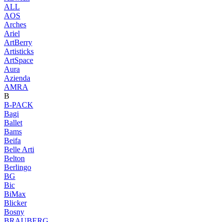
ALL
AOS
Arches
Ariel
ArtBerry
Artisticks
ArtSpace
Aura
Azienda
AМRA
B
B-PACK
Bagi
Ballet
Bams
Beifa
Belle Arti
Belton
Berlingo
BG
Bic
BiMax
Blicker
Bosny
BRAUBERG