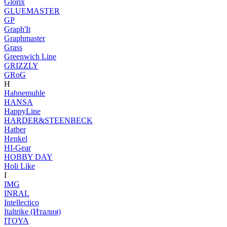
Glorix
GLUEMASTER
GP
Graph'It
Graphmaster
Grass
Greenwich Line
GRIZZLY
GRoG
H
Hahnemuhle
HANSA
HappyLine
HARDER&STEENBECK
Hatber
Henkel
HI-Gear
HOBBY DAY
Holi Like
I
IMG
INRAL
Intellectico
Italtrike (Италия)
ITOYA