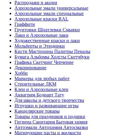
Распродажи и акции
Аэрозольные эмали универсальные
Аэрозольные эмали специальные
Аэрозольные краски RAL
Граффити
Грунтовки Шпатлевки Смывки
Лаки и Аэрозольные лаки
Художественные краски и лаки
Мольберты и Этюдники
Кисти Мастихины Палитры Пеналы
Бумага Альбомы Холсты Скетчбуки
Графика Скетчинг Черчение
Декорирование
Хобби
Маркеры для любых работ
Строительные ЛКМ
Клеи и Аэрозольные клеи
Аквагрим Бодиарт Тату
Для школы и детского творчества
Игрушки и развивающие игры
Канцелярские товары
Товары для праздников и подарки
Гигиена Санитария Бытовая химия
Автоэмали Автохимия Автосмазки
Матирующие пасты и жидкости