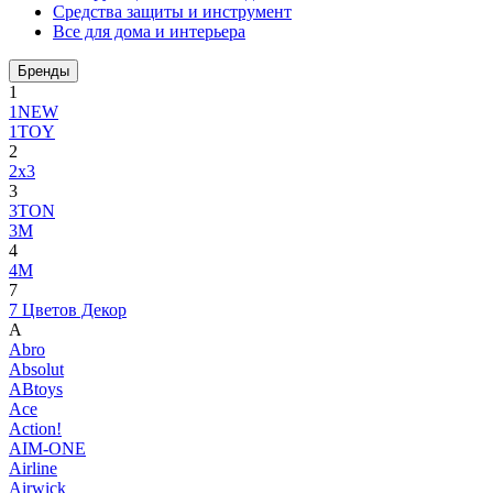
Средства защиты и инструмент
Все для дома и интерьера
Бренды
1
1NEW
1TOY
2
2x3
3
3TON
3М
4
4M
7
7 Цветов Декор
A
Abro
Absolut
ABtoys
Ace
Action!
AIM-ONE
Airline
Airwick