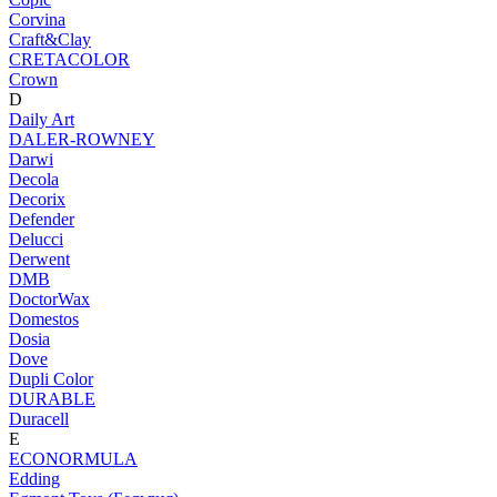
Corvina
Craft&Clay
CRETACOLOR
Crown
D
Daily Art
DALER-ROWNEY
Darwi
Decola
Decorix
Defender
Delucci
Derwent
DMB
DoctorWax
Domestos
Dosia
Dove
Dupli Color
DURABLE
Duracell
E
ECONORMULA
Edding