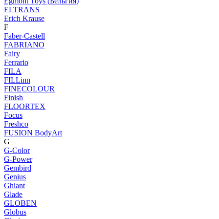
Egmont Toys (Бельгия)
ELTRANS
Erich Krause
F
Faber-Castell
FABRIANO
Fairy
Ferrario
FILA
FILLinn
FINECOLOUR
Finish
FLOORTEX
Focus
Freshco
FUSION BodyArt
G
G-Color
G-Power
Gembird
Genius
Ghiant
Glade
GLOBEN
Globus