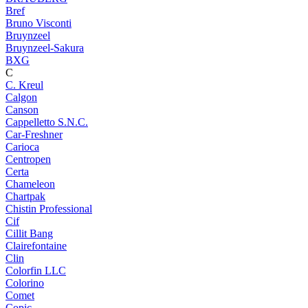
Bref
Bruno Visconti
Bruynzeel
Bruynzeel-Sakura
BXG
C
C. Kreul
Calgon
Canson
Cappelletto S.N.C.
Car-Freshner
Carioca
Centropen
Certa
Chameleon
Chartpak
Chistin Professional
Cif
Cillit Bang
Clairefontaine
Clin
Colorfin LLC
Colorino
Comet
Copic