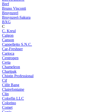
Bref
Bruno Visconti
Bruynzeel
Bruynzeel-Sakura
BXG
C
C. Kreul
Calgon
Canson
Cappelletto S.N.C.
Car-Freshner
Carioca
Centropen
Certa
Chameleon
Chartpak
Chistin Professional
Cif
Cillit Bang
Clairefontaine
Clin
Colorfin LLC
Colorino
Comet
Copic