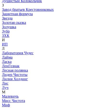
Душистый Колокольчик
З
Завод братьев Крестовниковых
Защитная формула
Звезда
Золотая сказка
Золушка
Зубр
ЗХК
И
ИП
Л
Лаборатория Чудес
Лайма
Ласка
ЛенГознак
Лесная полянка
Лидер Чистоты
Лилия Холдинг
Лис
Луч
М
Малевичъ
Мисс Чистота
Миф