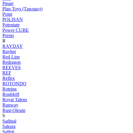
Pinart
Plan Toys (Таиланд)
Point
POLISAN
Potentate
Power CUBE
Presto
R
RAYDAY
Rayher
Red Line
Redragon
REEVES
REF
Reflex
ROTONDO
Rotring
Roubloff
Royal Talens
Runway
Rust-Oleum
S
Sadipal
Sakura
Salfeti