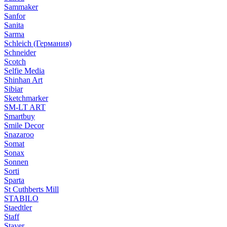
Sammaker
Sanfor
Sanita
Sarma
Schleich (Германия)
Schneider
Scotch
Selfie Media
Shinhan Art
Sibiar
Sketchmarker
SM-LT ART
Smartbuy
Smile Decor
Snazaroo
Somat
Sonax
Sonnen
Sorti
Sparta
St Cuthberts Mill
STABILO
Staedtler
Staff
Stayer