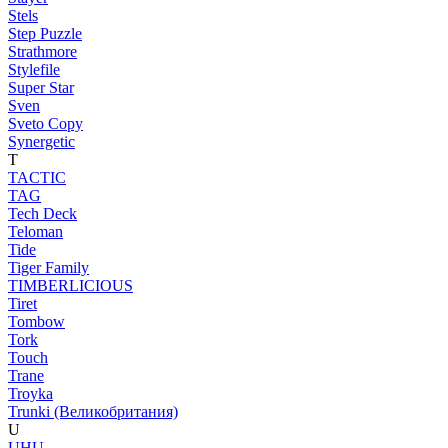
Stels
Step Puzzle
Strathmore
Stylefile
Super Star
Sven
Sveto Copy
Synergetic
T
TACTIC
TAG
Tech Deck
Teloman
Tide
Tiger Family
TIMBERLICIOUS
Tiret
Tombow
Tork
Touch
Trane
Troyka
Trunki (Великобритания)
U
UHU