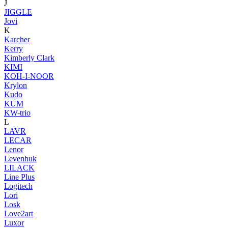
J
JIGGLE
Jovi
K
Karcher
Kerry
Kimberly Clark
KIMI
KOH-I-NOOR
Krylon
Kudo
KUM
KW-trio
L
LAVR
LECAR
Lenor
Levenhuk
LILACK
Line Plus
Logitech
Lori
Losk
Love2art
Luxor