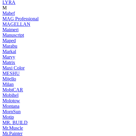
LYRA
M
Mabef
MAG Professional
MAGELLAN
Maimeri
Manuscript
Maped
Marabu
Markal
Marvy
Matrix
Maxi Color
MESHU
Mijello
Milan
MobiCAR
Mobihel
Molotow
Montana
MornSun
Motip
MR. BUILD
Mr.Muscle
Mr.Painter