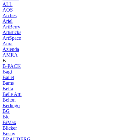
ALL
AOS
Arches
Ariel
ArtBerry
Artisticks
ArtSpace
Aura
Azienda
AМRA
B
B-PACK
Bagi
Ballet
Bams
Beifa
Belle Arti
Belton
Berlingo
BG
Bic
BiMax
Blicker
Bosny
BRAUBERG