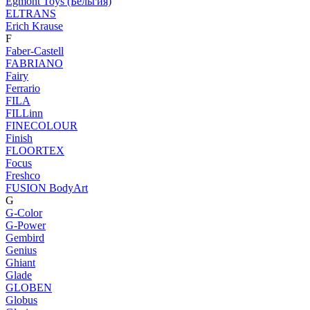
Egmont Toys (Бельгия)
ELTRANS
Erich Krause
F
Faber-Castell
FABRIANO
Fairy
Ferrario
FILA
FILLinn
FINECOLOUR
Finish
FLOORTEX
Focus
Freshco
FUSION BodyArt
G
G-Color
G-Power
Gembird
Genius
Ghiant
Glade
GLOBEN
Globus