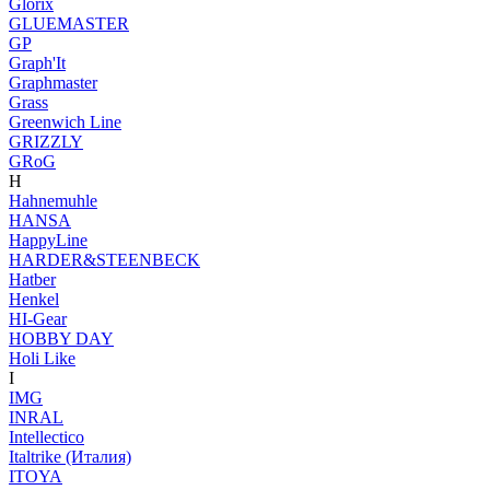
Glorix
GLUEMASTER
GP
Graph'It
Graphmaster
Grass
Greenwich Line
GRIZZLY
GRoG
H
Hahnemuhle
HANSA
HappyLine
HARDER&STEENBECK
Hatber
Henkel
HI-Gear
HOBBY DAY
Holi Like
I
IMG
INRAL
Intellectico
Italtrike (Италия)
ITOYA