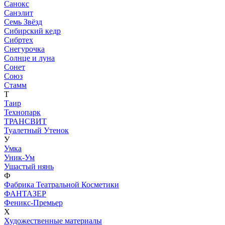
Санокс
Санэлит
Семь Звёзд
Сибирский кедр
Сибртех
Снегурочка
Солнце и луна
Сонет
Союз
Стамм
Т
Таир
Технопарк
ТРАНСВИТ
Туалетный Утенок
У
Умка
Уник-Ум
Ушастый нянь
Ф
Фабрика Театральной Косметики
ФАНТАЗЕР
Феникс-Премьер
Х
Художественные материалы