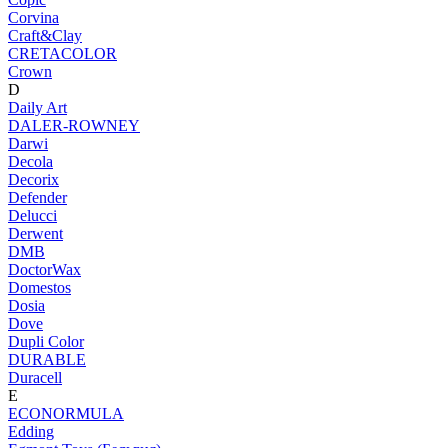
Corvina
Craft&Clay
CRETACOLOR
Crown
D
Daily Art
DALER-ROWNEY
Darwi
Decola
Decorix
Defender
Delucci
Derwent
DMB
DoctorWax
Domestos
Dosia
Dove
Dupli Color
DURABLE
Duracell
E
ECONORMULA
Edding