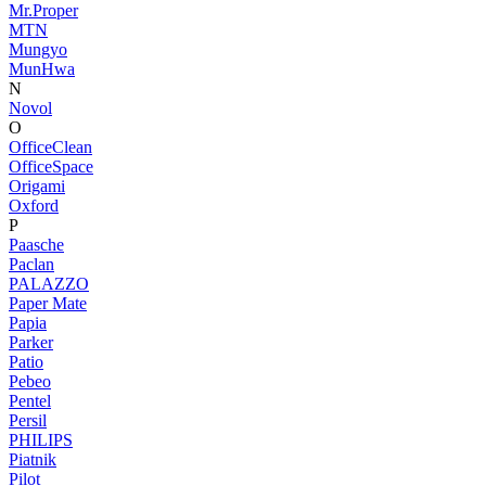
Mr.Proper
MTN
Mungyo
MunHwa
N
Novol
O
OfficeClean
OfficeSpace
Origami
Oxford
P
Paasche
Paclan
PALAZZO
Paper Mate
Papia
Parker
Patio
Pebeo
Pentel
Persil
PHILIPS
Piatnik
Pilot