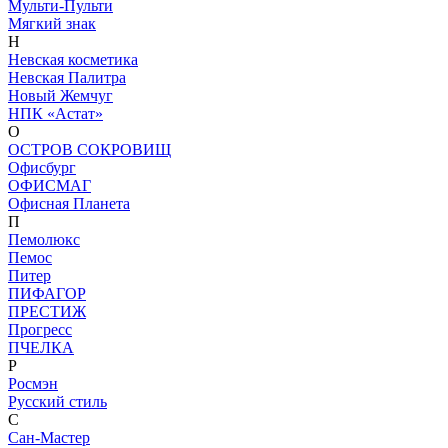
Мульти-Пульти
Мягкий знак
Н
Невская косметика
Невская Палитра
Новый Жемчуг
НПК «Астат»
О
ОСТРОВ СОКРОВИЩ
Офисбург
ОФИСМАГ
Офисная Планета
П
Пемолюкс
Пемос
Питер
ПИФАГОР
ПРЕСТИЖ
Прогресс
ПЧЕЛКА
Р
Росмэн
Русский стиль
С
Сан-Мастер