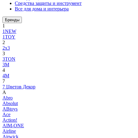
Средства защиты и инструмент
Все для дома и интерьера
Бренды
1
1NEW
1TOY
2
2x3
3
3TON
3М
4
4M
7
7 Цветов Декор
A
Abro
Absolut
ABtoys
Ace
Action!
AIM-ONE
Airline
Airwick