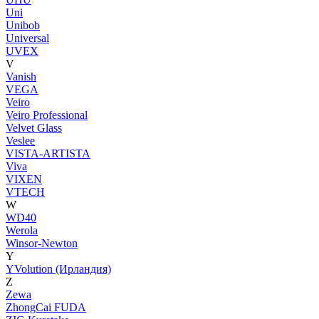
Uni
Unibob
Universal
UVEX
V
Vanish
VEGA
Veiro
Veiro Professional
Velvet Glass
Veslee
VISTA-ARTISTA
Viva
VIXEN
VTECH
W
WD40
Werola
Winsor-Newton
Y
YVolution (Ирландия)
Z
Zewa
ZhongCai FUDA