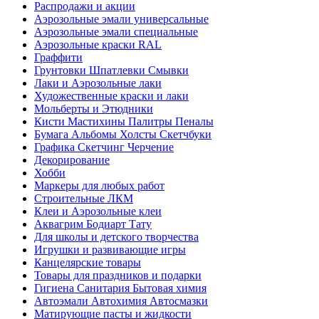
Распродажи и акции
Аэрозольные эмали универсальные
Аэрозольные эмали специальные
Аэрозольные краски RAL
Граффити
Грунтовки Шпатлевки Смывки
Лаки и Аэрозольные лаки
Художественные краски и лаки
Мольберты и Этюдники
Кисти Мастихины Палитры Пеналы
Бумага Альбомы Холсты Скетчбуки
Графика Скетчинг Черчение
Декорирование
Хобби
Маркеры для любых работ
Строительные ЛКМ
Клеи и Аэрозольные клеи
Аквагрим Бодиарт Тату
Для школы и детского творчества
Игрушки и развивающие игры
Канцелярские товары
Товары для праздников и подарки
Гигиена Санитария Бытовая химия
Автоэмали Автохимия Автосмазки
Матирующие пасты и жидкости