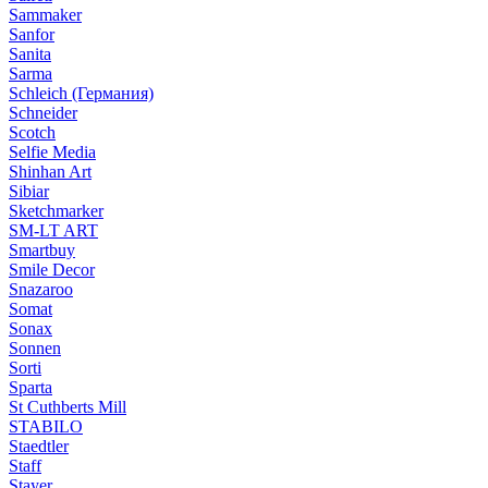
Sammaker
Sanfor
Sanita
Sarma
Schleich (Германия)
Schneider
Scotch
Selfie Media
Shinhan Art
Sibiar
Sketchmarker
SM-LT ART
Smartbuy
Smile Decor
Snazaroo
Somat
Sonax
Sonnen
Sorti
Sparta
St Cuthberts Mill
STABILO
Staedtler
Staff
Stayer