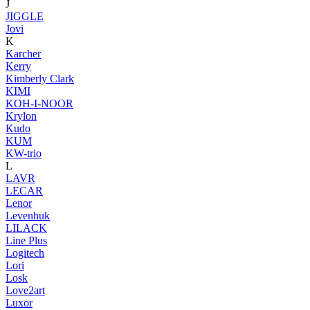
J
JIGGLE
Jovi
K
Karcher
Kerry
Kimberly Clark
KIMI
KOH-I-NOOR
Krylon
Kudo
KUM
KW-trio
L
LAVR
LECAR
Lenor
Levenhuk
LILACK
Line Plus
Logitech
Lori
Losk
Love2art
Luxor