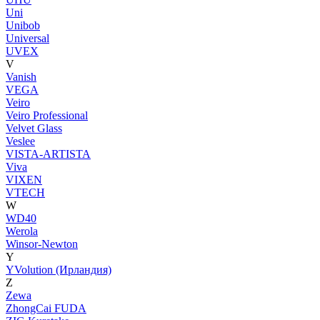
Uni
Unibob
Universal
UVEX
V
Vanish
VEGA
Veiro
Veiro Professional
Velvet Glass
Veslee
VISTA-ARTISTA
Viva
VIXEN
VTECH
W
WD40
Werola
Winsor-Newton
Y
YVolution (Ирландия)
Z
Zewa
ZhongCai FUDA