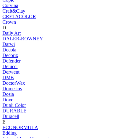
Corvina
Craft&Clay
CRETACOLOR
Crown
D
Daily Art
DALER-ROWNEY
Darwi
Decola
Decorix
Defender
Delucci
Derwent
DMB
DoctorWax
Domestos
Dosia
Dove
Dupli Color
DURABLE
Duracell
E
ECONORMULA
Edding