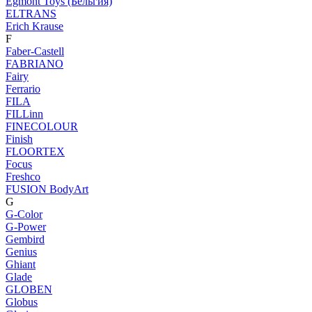
Egmont Toys (Бельгия)
ELTRANS
Erich Krause
F
Faber-Castell
FABRIANO
Fairy
Ferrario
FILA
FILLinn
FINECOLOUR
Finish
FLOORTEX
Focus
Freshco
FUSION BodyArt
G
G-Color
G-Power
Gembird
Genius
Ghiant
Glade
GLOBEN
Globus