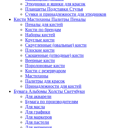
Этюдники и ящики для красок
Планшеты Подставки Стулья
Сумки и принадлежности для этюдников
Кисти Мастихины Палитры Пеналы
Пеналы для кистей
Кисти по брендам
Наборы кистей
Круглые кисти
Скругленные (овальные) кисти
Плоские кисти
Скошенные (отводные) кисти
Веерные кисти
Поролоновые кисти
Кисти с резервуаром
Мастихины
Палитры для красок
Принадлежности для кистей
Бумага Альбомы Холсты Скетчбуки
Для акварели
Бумага по производителям
Для масла
Для графики
Для маркеров
Для пастели
Для черчения