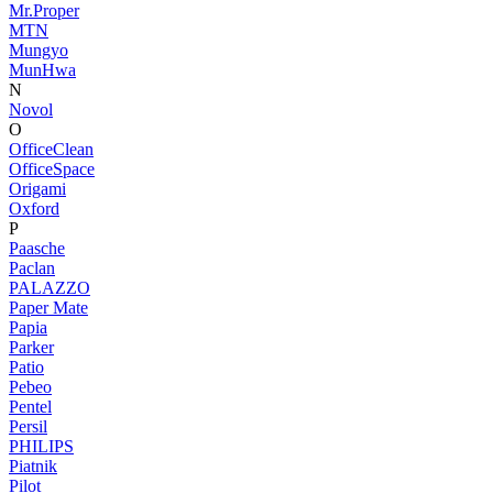
Mr.Proper
MTN
Mungyo
MunHwa
N
Novol
O
OfficeClean
OfficeSpace
Origami
Oxford
P
Paasche
Paclan
PALAZZO
Paper Mate
Papia
Parker
Patio
Pebeo
Pentel
Persil
PHILIPS
Piatnik
Pilot