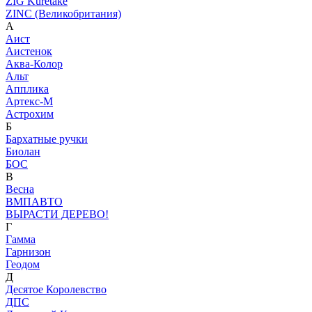
ZIG Kuretake
ZINC (Великобритания)
А
Аист
Аистенок
Аква-Колор
Альт
Апплика
Артекс-М
Астрохим
Б
Бархатные ручки
Биолан
БОС
В
Весна
ВМПАВТО
ВЫРАСТИ ДЕРЕВО!
Г
Гамма
Гарнизон
Геодом
Д
Десятое Королевство
ДПС