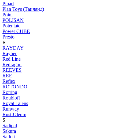
Pinart
Plan Toys (Таиланд)
Point
POLISAN
Potentate
Power CUBE
Presto
R
RAYDAY
Rayher
Red Line
Redragon
REEVES
REF
Reflex
ROTONDO
Rotring
Roubloff
Royal Talens
Runway
Rust-Oleum
S
Sadipal
Sakura
Salfeti