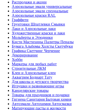
Распродажи и акции
Аэрозольные эмали универсальные
Аэрозольные эмали специальные
Аэрозольные краски RAL
Граффити
Грунтовки Шпатлевки Смывки
Лаки и Аэрозольные лаки
Художественные краски и лаки
Мольберты и Этюдники
Кисти Мастихины Палитры Пеналы
Бумага Альбомы Холсты Скетчбуки
Графика Скетчинг Черчение
Декорирование
Хобби
Маркеры для любых работ
Строительные ЛКМ
Клеи и Аэрозольные клеи
Аквагрим Бодиарт Тату
Для школы и детского творчества
Игрушки и развивающие игры
Канцелярские товары
Товары для праздников и подарки
Гигиена Санитария Бытовая химия
Автоэмали Автохимия Автосмазки
Матирующие пасты и жидкости