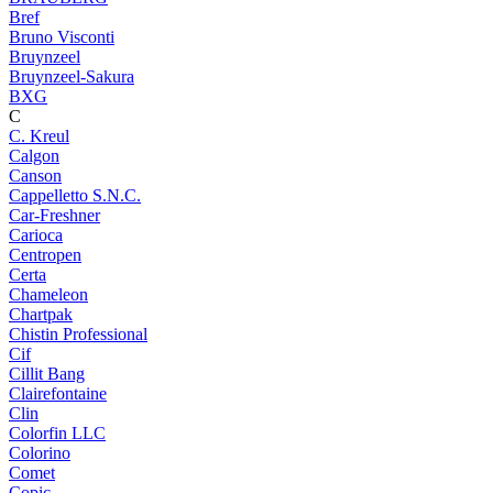
Bref
Bruno Visconti
Bruynzeel
Bruynzeel-Sakura
BXG
C
C. Kreul
Calgon
Canson
Cappelletto S.N.C.
Car-Freshner
Carioca
Centropen
Certa
Chameleon
Chartpak
Chistin Professional
Cif
Cillit Bang
Clairefontaine
Clin
Colorfin LLC
Colorino
Comet
Copic