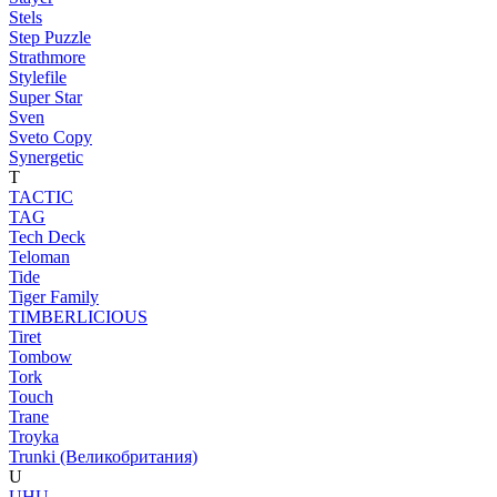
Stels
Step Puzzle
Strathmore
Stylefile
Super Star
Sven
Sveto Copy
Synergetic
T
TACTIC
TAG
Tech Deck
Teloman
Tide
Tiger Family
TIMBERLICIOUS
Tiret
Tombow
Tork
Touch
Trane
Troyka
Trunki (Великобритания)
U
UHU