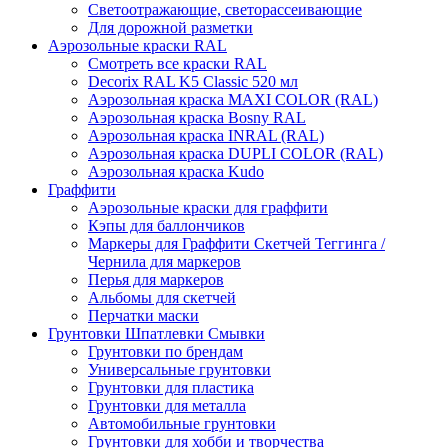
Светоотражающие, светорассеивающие
Для дорожной разметки
Аэрозольные краски RAL
Смотреть все краски RAL
Decorix RAL K5 Classic 520 мл
Аэрозольная краска MAXI COLOR (RAL)
Аэрозольная краска Bosny RAL
Аэрозольная краска INRAL (RAL)
Аэрозольная краска DUPLI COLOR (RAL)
Аэрозольная краска Kudo
Граффити
Аэрозольные краски для граффити
Кэпы для баллончиков
Маркеры для Граффити Скетчей Теггинга /
Чернила для маркеров
Перья для маркеров
Альбомы для скетчей
Перчатки маски
Грунтовки Шпатлевки Смывки
Грунтовки по брендам
Универсальные грунтовки
Грунтовки для пластика
Грунтовки для металла
Автомобильные грунтовки
Грунтовки для хобби и творчества