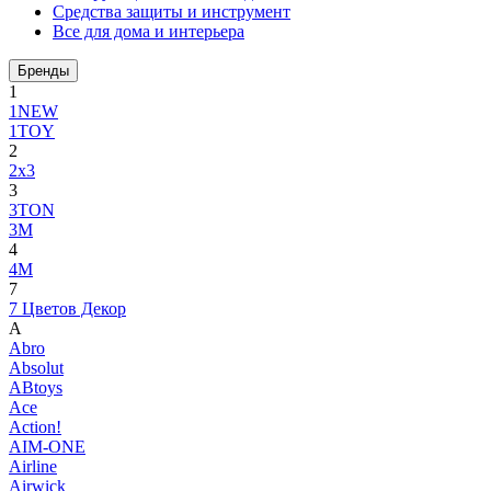
Средства защиты и инструмент
Все для дома и интерьера
Бренды
1
1NEW
1TOY
2
2x3
3
3TON
3М
4
4M
7
7 Цветов Декор
A
Abro
Absolut
ABtoys
Ace
Action!
AIM-ONE
Airline
Airwick