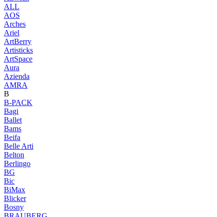
ALL
AOS
Arches
Ariel
ArtBerry
Artisticks
ArtSpace
Aura
Azienda
AМRA
B
B-PACK
Bagi
Ballet
Bams
Beifa
Belle Arti
Belton
Berlingo
BG
Bic
BiMax
Blicker
Bosny
BRAUBERG