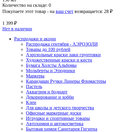
Количество на складе:
0
Покупаете этот товар - на
ваш счет
возвращается:
28 ₽
1 399 ₽
Нет в наличии
Распродажи и акции
Распродажа сентября - АЭРОЗОЛИ
Товары до 100 рублей
Аэрозольные краски лаки грунтовки
Художественные краски и кисти
Бумага Холсты Альбомы
Мольберты и Этюдники
Маркеры
Карандаши Ручки Линеры Фломастеры
Пастель
Аквагрим и бодиарт
Декорирование и хобби
Клеи
Для школы и детского творчества
Офисные маркерные доски
Игрушки и спортивные товары
Автохимия и автокосметика
Бытовая химия Санитария Гигиена