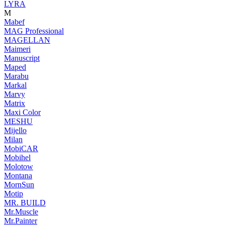
LYRA
M
Mabef
MAG Professional
MAGELLAN
Maimeri
Manuscript
Maped
Marabu
Markal
Marvy
Matrix
Maxi Color
MESHU
Mijello
Milan
MobiCAR
Mobihel
Molotow
Montana
MornSun
Motip
MR. BUILD
Mr.Muscle
Mr.Painter