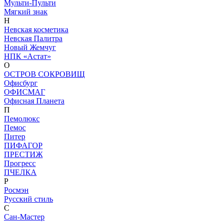
Мульти-Пульти
Мягкий знак
Н
Невская косметика
Невская Палитра
Новый Жемчуг
НПК «Астат»
О
ОСТРОВ СОКРОВИЩ
Офисбург
ОФИСМАГ
Офисная Планета
П
Пемолюкс
Пемос
Питер
ПИФАГОР
ПРЕСТИЖ
Прогресс
ПЧЕЛКА
Р
Росмэн
Русский стиль
С
Сан-Мастер