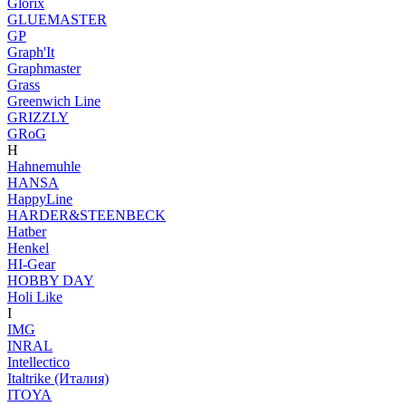
Glorix
GLUEMASTER
GP
Graph'It
Graphmaster
Grass
Greenwich Line
GRIZZLY
GRoG
H
Hahnemuhle
HANSA
HappyLine
HARDER&STEENBECK
Hatber
Henkel
HI-Gear
HOBBY DAY
Holi Like
I
IMG
INRAL
Intellectico
Italtrike (Италия)
ITOYA