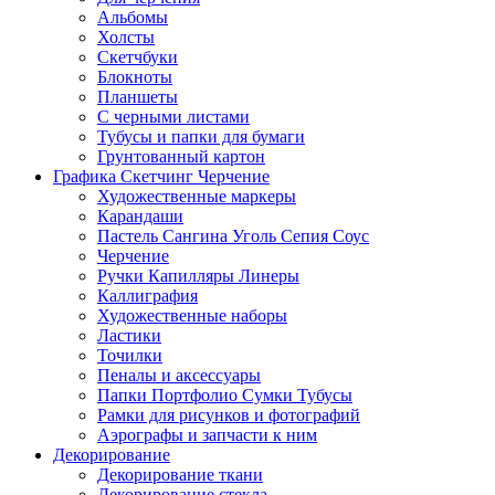
Альбомы
Холсты
Скетчбуки
Блокноты
Планшеты
С черными листами
Тубусы и папки для бумаги
Грунтованный картон
Графика Скетчинг Черчение
Художественные маркеры
Карандаши
Пастель Сангина Уголь Сепия Соус
Черчение
Ручки Капилляры Линеры
Каллиграфия
Художественные наборы
Ластики
Точилки
Пеналы и аксессуары
Папки Портфолио Сумки Тубусы
Рамки для рисунков и фотографий
Аэрографы и запчасти к ним
Декорирование
Декорирование ткани
Декорирование стекла