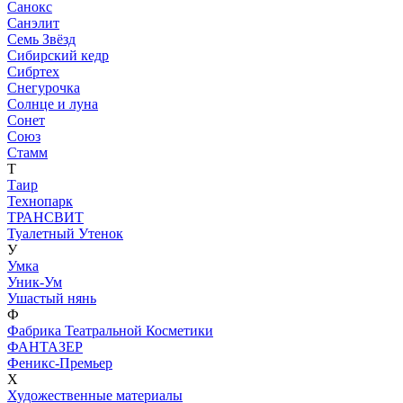
Санокс
Санэлит
Семь Звёзд
Сибирский кедр
Сибртех
Снегурочка
Солнце и луна
Сонет
Союз
Стамм
Т
Таир
Технопарк
ТРАНСВИТ
Туалетный Утенок
У
Умка
Уник-Ум
Ушастый нянь
Ф
Фабрика Театральной Косметики
ФАНТАЗЕР
Феникс-Премьер
Х
Художественные материалы