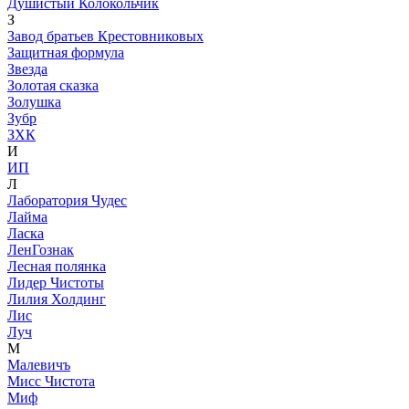
Душистый Колокольчик
З
Завод братьев Крестовниковых
Защитная формула
Звезда
Золотая сказка
Золушка
Зубр
ЗХК
И
ИП
Л
Лаборатория Чудес
Лайма
Ласка
ЛенГознак
Лесная полянка
Лидер Чистоты
Лилия Холдинг
Лис
Луч
М
Малевичъ
Мисс Чистота
Миф