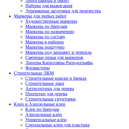
Линогравюра и офорт
Наборы для выжигания
Деревянные заготовки для творчества
Маркеры для любых работ
Художественные маркеры
Маркеры по брендам
Маркеры по назначению
Маркеры по составу
Маркеры в наборах
Маркеры поштучно
Маркеры под заправку и чернила
Сменные перья для маркеров
Линеры Капилляры Рапидографы
Фломастеры
Строительные ЛКМ
Строительные краски в банках
Строительные лаки
Антисептики для дерева
Пропитки для дерева
Строительные грунтовки
Клеи и Аэрозольные клеи
Клеи по брендам
Аэрозольные клеи
Универсальные клеи
Специальные клеи для пластика