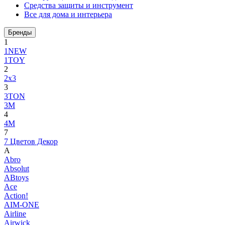
Средства защиты и инструмент
Все для дома и интерьера
Бренды
1
1NEW
1TOY
2
2x3
3
3TON
3М
4
4M
7
7 Цветов Декор
A
Abro
Absolut
ABtoys
Ace
Action!
AIM-ONE
Airline
Airwick