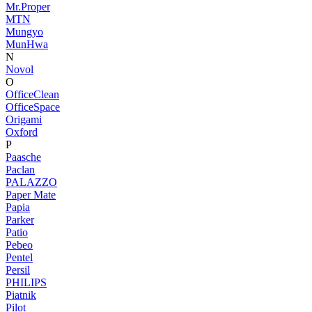
Mr.Proper
MTN
Mungyo
MunHwa
N
Novol
O
OfficeClean
OfficeSpace
Origami
Oxford
P
Paasche
Paclan
PALAZZO
Paper Mate
Papia
Parker
Patio
Pebeo
Pentel
Persil
PHILIPS
Piatnik
Pilot