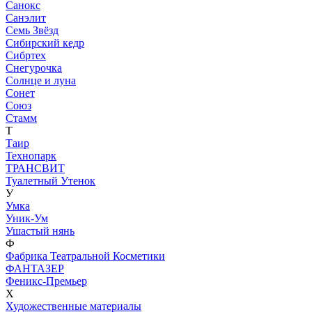
Санокс
Санэлит
Семь Звёзд
Сибирский кедр
Сибртех
Снегурочка
Солнце и луна
Сонет
Союз
Стамм
Т
Таир
Технопарк
ТРАНСВИТ
Туалетный Утенок
У
Умка
Уник-Ум
Ушастый нянь
Ф
Фабрика Театральной Косметики
ФАНТАЗЕР
Феникс-Премьер
Х
Художественные материалы