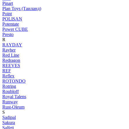
Pinart
Plan Toys (Таиланд)
Point
POLISAN
Potentate
Power CUBE
Presto
R
RAYDAY
Rayher
Red Line
Redragon
REEVES
REF
Reflex
ROTONDO
Rotring
Roubloff
Royal Talens
Runway
Rust-Oleum
S
Sadipal
Sakura
Salfeti