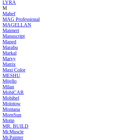
LYRA
M
Mabef
MAG Professional
MAGELLAN
Maimeri
Manuscript
Maped
Marabu
Markal
Marvy
Matrix
Maxi Color
MESHU
Mijello
Milan
MobiCAR
Mobihel
Molotow
Montana
MornSun
Motip
MR. BUILD
Mr.Muscle
Mr.Painter