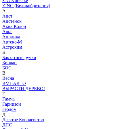
ZIG Kuretake
ZINC (Великобритания)
А
Аист
Аистенок
Аква-Колор
Альт
Апплика
Артекс-М
Астрохим
Б
Бархатные ручки
Биолан
БОС
В
Весна
ВМПАВТО
ВЫРАСТИ ДЕРЕВО!
Г
Гамма
Гарнизон
Геодом
Д
Десятое Королевство
ДПС