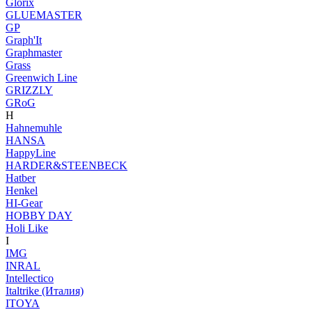
Glorix
GLUEMASTER
GP
Graph'It
Graphmaster
Grass
Greenwich Line
GRIZZLY
GRoG
H
Hahnemuhle
HANSA
HappyLine
HARDER&STEENBECK
Hatber
Henkel
HI-Gear
HOBBY DAY
Holi Like
I
IMG
INRAL
Intellectico
Italtrike (Италия)
ITOYA