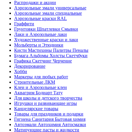
Распродажи и акции
Аэрозольные эмали универсальные
Аэрозольные эмали специальные
Аэрозольные краски RAL
Граффити
Грунтовки Шпатлевки Смывки
Лаки и Аэрозольные лаки
Художественные краски и лаки
Мольберты и Этюдники
Кисти Мастихины Палитры Пеналы
Бумага Альбомы Холсты Скетчбуки
Графика Скетчинг Черчение
Декорирование
Хобби
Маркеры для любых работ
Строительные ЛКМ
Клеи и Аэрозольные клеи
Аквагрим Бодиарт Тату
Для школы и детского творчества
Игрушки и развивающие игры
Канцелярские товары
Товары для праздников и подарки
Гигиена Санитария Бытовая химия
Автоэмали Автохимия Автосмазки
Матирующие пасты и жидкости