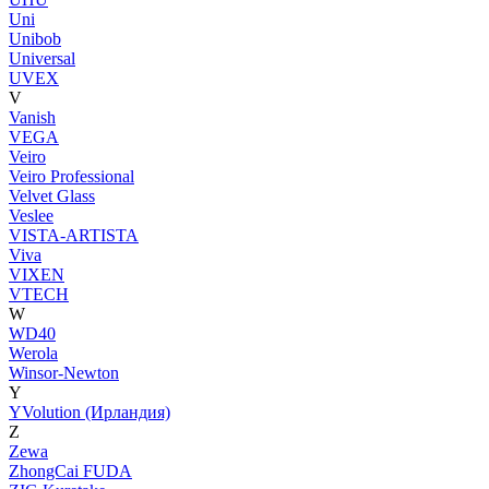
Uni
Unibob
Universal
UVEX
V
Vanish
VEGA
Veiro
Veiro Professional
Velvet Glass
Veslee
VISTA-ARTISTA
Viva
VIXEN
VTECH
W
WD40
Werola
Winsor-Newton
Y
YVolution (Ирландия)
Z
Zewa
ZhongCai FUDA