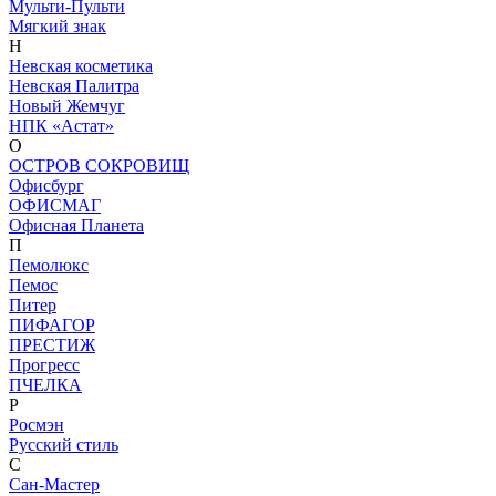
Мульти-Пульти
Мягкий знак
Н
Невская косметика
Невская Палитра
Новый Жемчуг
НПК «Астат»
О
ОСТРОВ СОКРОВИЩ
Офисбург
ОФИСМАГ
Офисная Планета
П
Пемолюкс
Пемос
Питер
ПИФАГОР
ПРЕСТИЖ
Прогресс
ПЧЕЛКА
Р
Росмэн
Русский стиль
С
Сан-Мастер