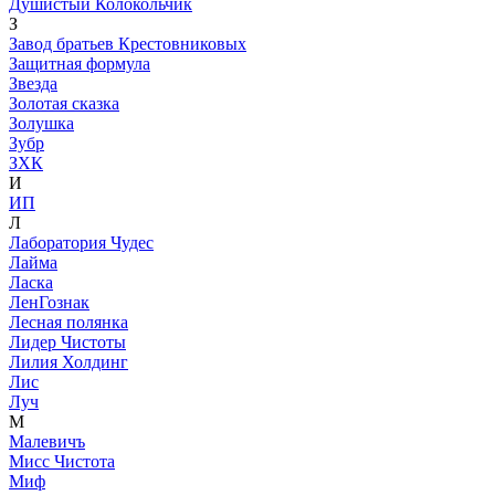
Душистый Колокольчик
З
Завод братьев Крестовниковых
Защитная формула
Звезда
Золотая сказка
Золушка
Зубр
ЗХК
И
ИП
Л
Лаборатория Чудес
Лайма
Ласка
ЛенГознак
Лесная полянка
Лидер Чистоты
Лилия Холдинг
Лис
Луч
М
Малевичъ
Мисс Чистота
Миф