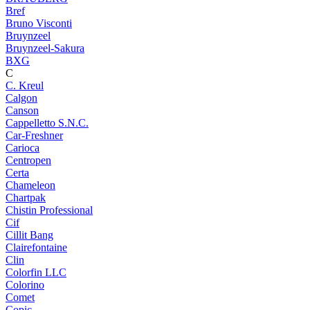
Bref
Bruno Visconti
Bruynzeel
Bruynzeel-Sakura
BXG
C
C. Kreul
Calgon
Canson
Cappelletto S.N.C.
Car-Freshner
Carioca
Centropen
Certa
Chameleon
Chartpak
Chistin Professional
Cif
Cillit Bang
Clairefontaine
Clin
Colorfin LLC
Colorino
Comet
Copic