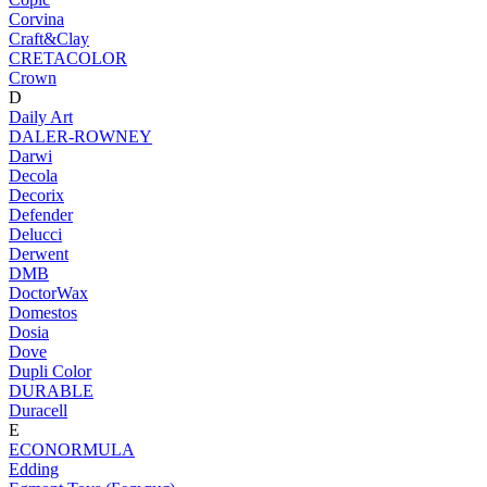
Corvina
Craft&Clay
CRETACOLOR
Crown
D
Daily Art
DALER-ROWNEY
Darwi
Decola
Decorix
Defender
Delucci
Derwent
DMB
DoctorWax
Domestos
Dosia
Dove
Dupli Color
DURABLE
Duracell
E
ECONORMULA
Edding