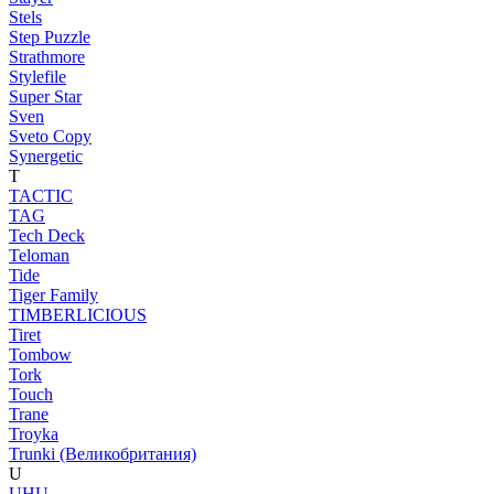
Stels
Step Puzzle
Strathmore
Stylefile
Super Star
Sven
Sveto Copy
Synergetic
T
TACTIC
TAG
Tech Deck
Teloman
Tide
Tiger Family
TIMBERLICIOUS
Tiret
Tombow
Tork
Touch
Trane
Troyka
Trunki (Великобритания)
U
UHU