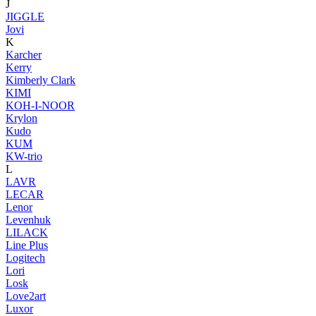
J
JIGGLE
Jovi
K
Karcher
Kerry
Kimberly Clark
KIMI
KOH-I-NOOR
Krylon
Kudo
KUM
KW-trio
L
LAVR
LECAR
Lenor
Levenhuk
LILACK
Line Plus
Logitech
Lori
Losk
Love2art
Luxor