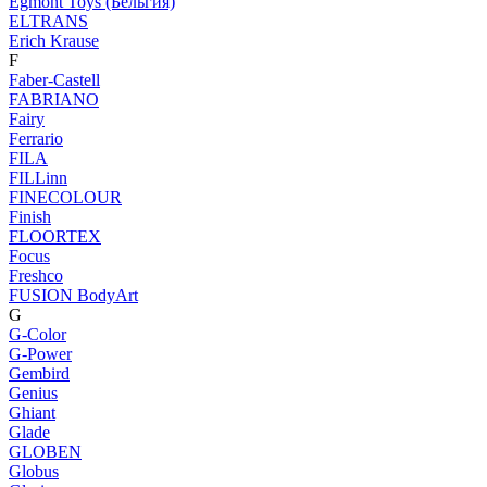
Egmont Toys (Бельгия)
ELTRANS
Erich Krause
F
Faber-Castell
FABRIANO
Fairy
Ferrario
FILA
FILLinn
FINECOLOUR
Finish
FLOORTEX
Focus
Freshco
FUSION BodyArt
G
G-Color
G-Power
Gembird
Genius
Ghiant
Glade
GLOBEN
Globus