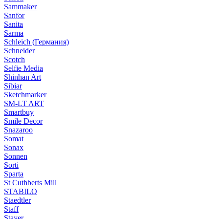
Sammaker
Sanfor
Sanita
Sarma
Schleich (Германия)
Schneider
Scotch
Selfie Media
Shinhan Art
Sibiar
Sketchmarker
SM-LT ART
Smartbuy
Smile Decor
Snazaroo
Somat
Sonax
Sonnen
Sorti
Sparta
St Cuthberts Mill
STABILO
Staedtler
Staff
Stayer