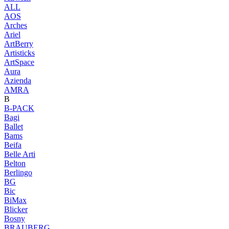
ALL
AOS
Arches
Ariel
ArtBerry
Artisticks
ArtSpace
Aura
Azienda
AМRA
B
B-PACK
Bagi
Ballet
Bams
Beifa
Belle Arti
Belton
Berlingo
BG
Bic
BiMax
Blicker
Bosny
BRAUBERG