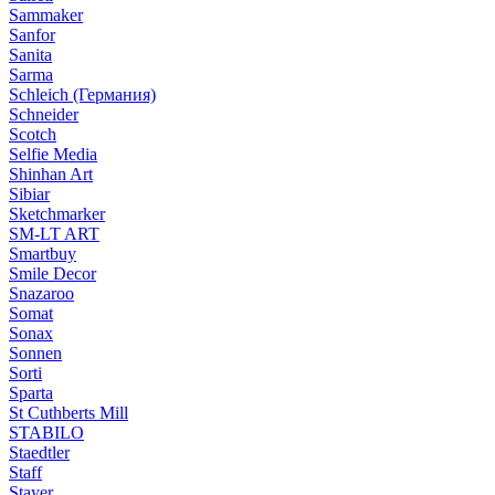
Sammaker
Sanfor
Sanita
Sarma
Schleich (Германия)
Schneider
Scotch
Selfie Media
Shinhan Art
Sibiar
Sketchmarker
SM-LT ART
Smartbuy
Smile Decor
Snazaroo
Somat
Sonax
Sonnen
Sorti
Sparta
St Cuthberts Mill
STABILO
Staedtler
Staff
Stayer