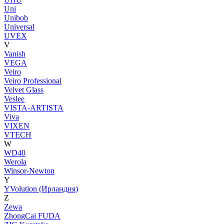
Uni
Unibob
Universal
UVEX
V
Vanish
VEGA
Veiro
Veiro Professional
Velvet Glass
Veslee
VISTA-ARTISTA
Viva
VIXEN
VTECH
W
WD40
Werola
Winsor-Newton
Y
YVolution (Ирландия)
Z
Zewa
ZhongCai FUDA