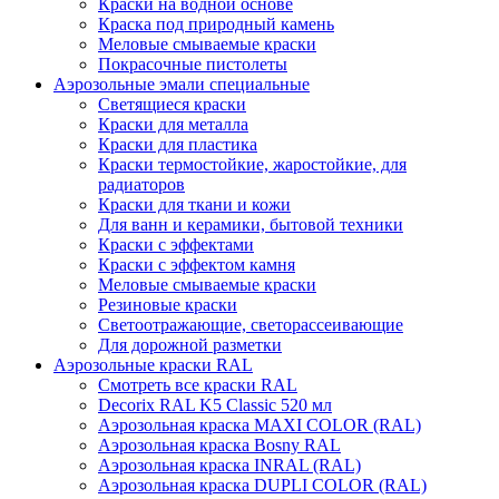
Краски на водной основе
Краска под природный камень
Меловые смываемые краски
Покрасочные пистолеты
Аэрозольные эмали специальные
Светящиеся краски
Краски для металла
Краски для пластика
Краски термостойкие, жаростойкие, для
радиаторов
Краски для ткани и кожи
Для ванн и керамики, бытовой техники
Краски с эффектами
Краски с эффектом камня
Меловые смываемые краски
Резиновые краски
Светоотражающие, светорассеивающие
Для дорожной разметки
Аэрозольные краски RAL
Смотреть все краски RAL
Decorix RAL K5 Classic 520 мл
Аэрозольная краска MAXI COLOR (RAL)
Аэрозольная краска Bosny RAL
Аэрозольная краска INRAL (RAL)
Аэрозольная краска DUPLI COLOR (RAL)