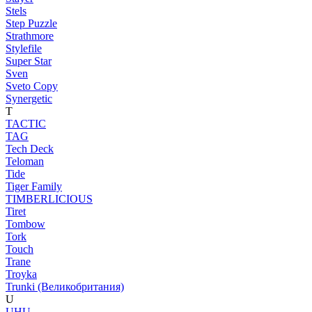
Stels
Step Puzzle
Strathmore
Stylefile
Super Star
Sven
Sveto Copy
Synergetic
T
TACTIC
TAG
Tech Deck
Teloman
Tide
Tiger Family
TIMBERLICIOUS
Tiret
Tombow
Tork
Touch
Trane
Troyka
Trunki (Великобритания)
U
UHU