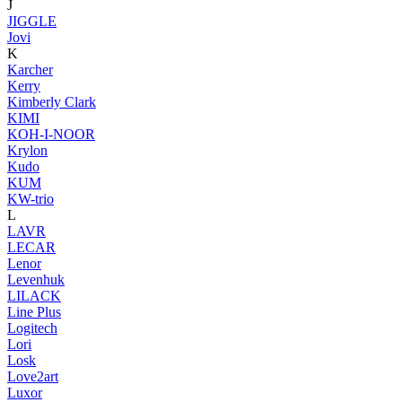
J
JIGGLE
Jovi
K
Karcher
Kerry
Kimberly Clark
KIMI
KOH-I-NOOR
Krylon
Kudo
KUM
KW-trio
L
LAVR
LECAR
Lenor
Levenhuk
LILACK
Line Plus
Logitech
Lori
Losk
Love2art
Luxor