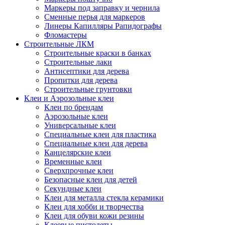
Маркеры под заправку и чернила
Сменные перья для маркеров
Линеры Капилляры Рапидографы
Фломастеры
Строительные ЛКМ
Строительные краски в банках
Строительные лаки
Антисептики для дерева
Пропитки для дерева
Строительные грунтовки
Клеи и Аэрозольные клеи
Клеи по брендам
Аэрозольные клеи
Универсальные клеи
Специальные клеи для пластика
Специальные клеи для дерева
Канцелярские клеи
Временные клеи
Сверхпрочные клеи
Безопасные клеи для детей
Секундные клеи
Клеи для металла стекла керамики
Клеи для хобби и творчества
Клеи для обуви кожи резины
Клеевые пистолеты