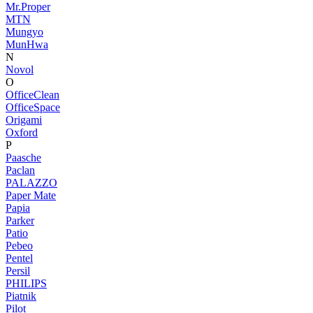
Mr.Proper
MTN
Mungyo
MunHwa
N
Novol
O
OfficeClean
OfficeSpace
Origami
Oxford
P
Paasche
Paclan
PALAZZO
Paper Mate
Papia
Parker
Patio
Pebeo
Pentel
Persil
PHILIPS
Piatnik
Pilot