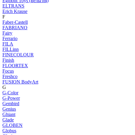
Egmont Toys (Бельгия)
ELTRANS
Erich Krause
F
Faber-Castell
FABRIANO
Fairy
Ferrario
FILA
FILLinn
FINECOLOUR
Finish
FLOORTEX
Focus
Freshco
FUSION BodyArt
G
G-Color
G-Power
Gembird
Genius
Ghiant
Glade
GLOBEN
Globus