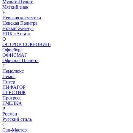
Мульти-Пульти
Мягкий знак
Н
Невская косметика
Невская Палитра
Новый Жемчуг
НПК «Астат»
О
ОСТРОВ СОКРОВИЩ
Офисбург
ОФИСМАГ
Офисная Планета
П
Пемолюкс
Пемос
Питер
ПИФАГОР
ПРЕСТИЖ
Прогресс
ПЧЕЛКА
Р
Росмэн
Русский стиль
С
Сан-Мастер