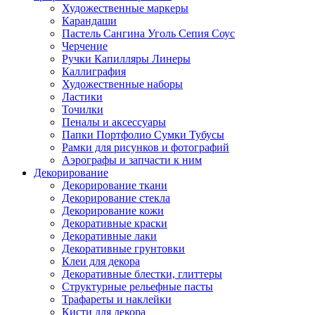
Художественные маркеры
Карандаши
Пастель Сангина Уголь Сепия Соус
Черчение
Ручки Капилляры Линеры
Каллиграфия
Художественные наборы
Ластики
Точилки
Пеналы и аксессуары
Папки Портфолио Сумки Тубусы
Рамки для рисунков и фотографий
Аэрографы и запчасти к ним
Декорирование
Декорирование ткани
Декорирование стекла
Декорирование кожи
Декоративные краски
Декоративные лаки
Декоративные грунтовки
Клеи для декора
Декоративные блестки, глиттеры
Структурные рельефные пасты
Трафареты и наклейки
Кисти для декора