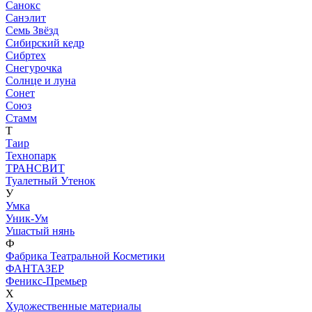
Санокс
Санэлит
Семь Звёзд
Сибирский кедр
Сибртех
Снегурочка
Солнце и луна
Сонет
Союз
Стамм
Т
Таир
Технопарк
ТРАНСВИТ
Туалетный Утенок
У
Умка
Уник-Ум
Ушастый нянь
Ф
Фабрика Театральной Косметики
ФАНТАЗЕР
Феникс-Премьер
Х
Художественные материалы