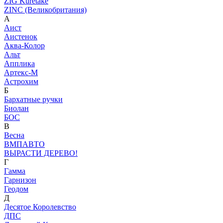
ZIG Kuretake
ZINC (Великобритания)
А
Аист
Аистенок
Аква-Колор
Альт
Апплика
Артекс-М
Астрохим
Б
Бархатные ручки
Биолан
БОС
В
Весна
ВМПАВТО
ВЫРАСТИ ДЕРЕВО!
Г
Гамма
Гарнизон
Геодом
Д
Десятое Королевство
ДПС