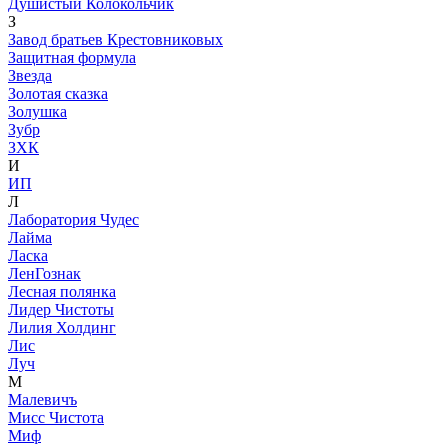
Душистый Колокольчик
З
Завод братьев Крестовниковых
Защитная формула
Звезда
Золотая сказка
Золушка
Зубр
ЗХК
И
ИП
Л
Лаборатория Чудес
Лайма
Ласка
ЛенГознак
Лесная полянка
Лидер Чистоты
Лилия Холдинг
Лис
Луч
М
Малевичъ
Мисс Чистота
Миф