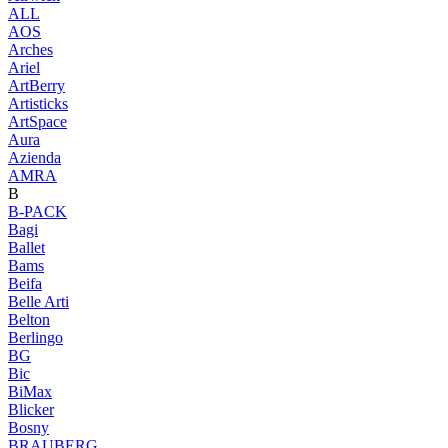
ALL
AOS
Arches
Ariel
ArtBerry
Artisticks
ArtSpace
Aura
Azienda
AМRA
B
B-PACK
Bagi
Ballet
Bams
Beifa
Belle Arti
Belton
Berlingo
BG
Bic
BiMax
Blicker
Bosny
BRAUBERG