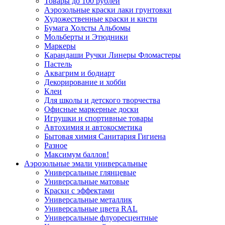
Товары до 100 рублей
Аэрозольные краски лаки грунтовки
Художественные краски и кисти
Бумага Холсты Альбомы
Мольберты и Этюдники
Маркеры
Карандаши Ручки Линеры Фломастеры
Пастель
Аквагрим и бодиарт
Декорирование и хобби
Клеи
Для школы и детского творчества
Офисные маркерные доски
Игрушки и спортивные товары
Автохимия и автокосметика
Бытовая химия Санитария Гигиена
Разное
Максимум баллов!
Аэрозольные эмали универсальные
Универсальные глянцевые
Универсальные матовые
Краски с эффектами
Универсальные металлик
Универсальные цвета RAL
Универсальные флуоресцентные