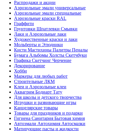
Распродажи и акции
Аэрозольные эмали универсальные
Аэрозольные эмали специальные
Аэрозольные краски RAL
Граффити
Грунтовки Шпатлевки Смывки
Лаки и Аэрозольные лаки
Художественные краски и лаки
Мольберты и Этюдники
Кисти Мастихины Палитры Пеналы
Бумага Альбомы Холсты Скетчбуки
Графика Скетчинг Черчение
Декорирование
Хобби
Маркеры для любых работ
Строительные ЛКМ
Клеи и Аэрозольные клеи
Аквагрим Бодиарт Тату
Для школы и детского творчества
Игрушки и развивающие игры
Канцелярские товары
Товары для праздников и подарки
Гигиена Санитария Бытовая химия
Автоэмали Автохимия Автосмазки
Матирующие пасты и жидкости