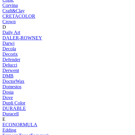
Corvina
Craft&Clay
CRETACOLOR
Crown
D
Daily Art
DALER-ROWNEY
Darwi
Decola
Decorix
Defender
Delucci
Derwent
DMB
DoctorWax
Domestos
Dosia
Dove
Dupli Color
DURABLE
Duracell
E
ECONORMULA
Edding