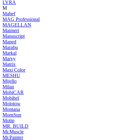
LYRA
M
Mabef
MAG Professional
MAGELLAN
Maimeri
Manuscript
Maped
Marabu
Markal
Marvy
Matrix
Maxi Color
MESHU
Mijello
Milan
MobiCAR
Mobihel
Molotow
Montana
MornSun
Motip
MR. BUILD
Mr.Muscle
Mr.Painter