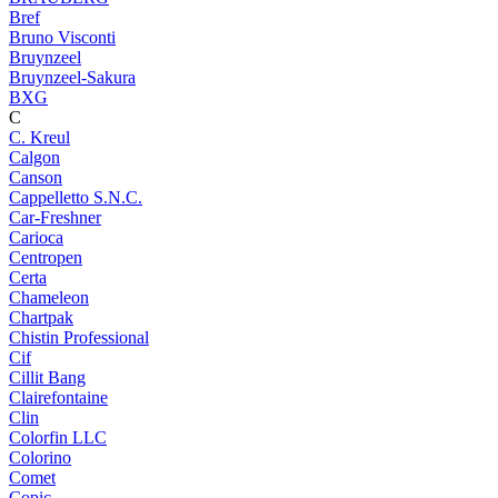
Bref
Bruno Visconti
Bruynzeel
Bruynzeel-Sakura
BXG
C
C. Kreul
Calgon
Canson
Cappelletto S.N.C.
Car-Freshner
Carioca
Centropen
Certa
Chameleon
Chartpak
Chistin Professional
Cif
Cillit Bang
Clairefontaine
Clin
Colorfin LLC
Colorino
Comet
Copic