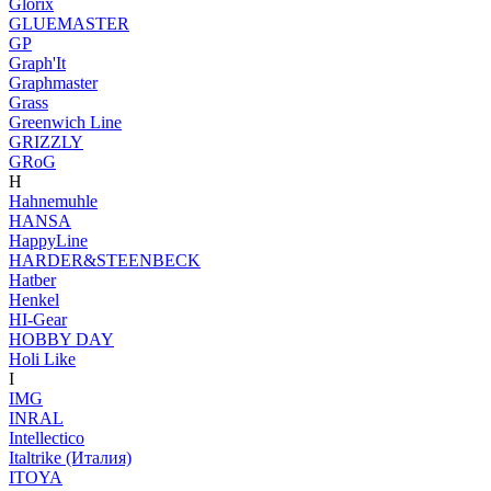
Glorix
GLUEMASTER
GP
Graph'It
Graphmaster
Grass
Greenwich Line
GRIZZLY
GRoG
H
Hahnemuhle
HANSA
HappyLine
HARDER&STEENBECK
Hatber
Henkel
HI-Gear
HOBBY DAY
Holi Like
I
IMG
INRAL
Intellectico
Italtrike (Италия)
ITOYA