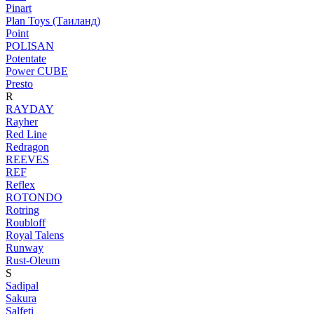
Pinart
Plan Toys (Таиланд)
Point
POLISAN
Potentate
Power CUBE
Presto
R
RAYDAY
Rayher
Red Line
Redragon
REEVES
REF
Reflex
ROTONDO
Rotring
Roubloff
Royal Talens
Runway
Rust-Oleum
S
Sadipal
Sakura
Salfeti