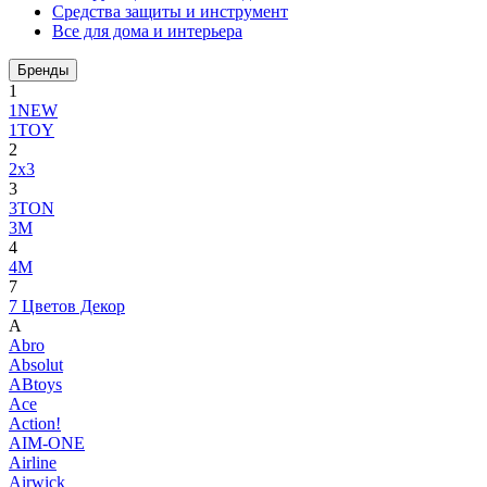
Средства защиты и инструмент
Все для дома и интерьера
Бренды
1
1NEW
1TOY
2
2x3
3
3TON
3М
4
4M
7
7 Цветов Декор
A
Abro
Absolut
ABtoys
Ace
Action!
AIM-ONE
Airline
Airwick