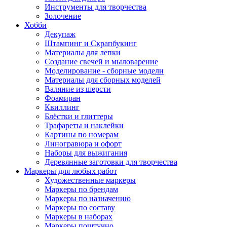
Инструменты для творчества
Золочение
Хобби
Декупаж
Штампинг и Скрапбукинг
Материалы для лепки
Создание свечей и мыловарение
Моделирование - сборные модели
Материалы для сборных моделей
Валяние из шерсти
Фоамиран
Квиллинг
Блёстки и глиттеры
Трафареты и наклейки
Картины по номерам
Линогравюра и офорт
Наборы для выжигания
Деревянные заготовки для творчества
Маркеры для любых работ
Художественные маркеры
Маркеры по брендам
Маркеры по назначению
Маркеры по составу
Маркеры в наборах
Маркеры поштучно