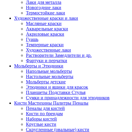
Лаки для металла
Новогодние лаки
Термостойкие лаки
Художественные краски и лаки
Масляные краски
Акварельные краски
Акриловые краски
Гуашь
Темперные краски
Художественные лаки
Растворители Замедлители и др.
Фартуки и перчатки
Мольберты и Этюдники
Напольные мольберты
Настольные мольберты
Мольберты детские
Этюдники и ящики для красок
Планшеты Подставки Стулья
Сумки и принадлежности для этюдников
Кисти Мастихины Палитры Пеналы
Пеналы для кистей
Кисти по брендам
Наборы кистей
Круглые кисти
Скругленные (овальные) кисти