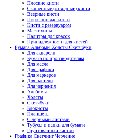
Плоские кисти
Скошенные (отводные) кисти
Веерные кисти
Поролоновые кисти
Кисти с резервуаром
Мастихины
Палитры для красок
Принадлежности для кистей
Бумага Альбомы Холсты Скетчбуки
Для акварели
Бумага по производителям
Для масла
Для графики
Для маркеров
Для пастели
Для черчения
Альбомы
Холсты
Скетчбуки
Блокноты
Планшеты
С черными листами
Тубусы и папки для бумаги
Грунтованный картон
Графика Скетчинг Черчение