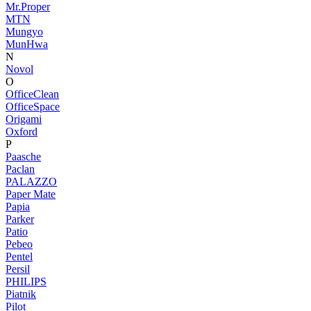
Mr.Proper
MTN
Mungyo
MunHwa
N
Novol
O
OfficeClean
OfficeSpace
Origami
Oxford
P
Paasche
Paclan
PALAZZO
Paper Mate
Papia
Parker
Patio
Pebeo
Pentel
Persil
PHILIPS
Piatnik
Pilot