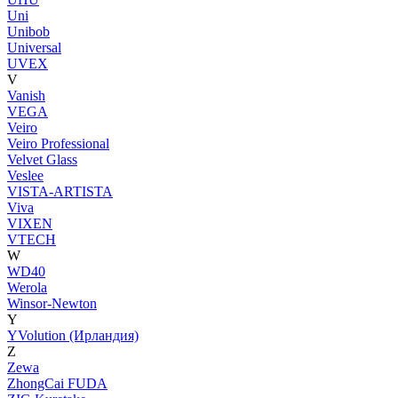
Uni
Unibob
Universal
UVEX
V
Vanish
VEGA
Veiro
Veiro Professional
Velvet Glass
Veslee
VISTA-ARTISTA
Viva
VIXEN
VTECH
W
WD40
Werola
Winsor-Newton
Y
YVolution (Ирландия)
Z
Zewa
ZhongCai FUDA