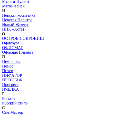
Мульти-Пульти
Мягкий знак
Н
Невская косметика
Невская Палитра
Новый Жемчуг
НПК «Астат»
О
ОСТРОВ СОКРОВИЩ
Офисбург
ОФИСМАГ
Офисная Планета
П
Пемолюкс
Пемос
Питер
ПИФАГОР
ПРЕСТИЖ
Прогресс
ПЧЕЛКА
Р
Росмэн
Русский стиль
С
Сан-Мастер