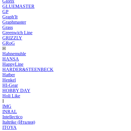
Glorix
GLUEMASTER
GP
Graph'It
Graphmaster
Grass
Greenwich Line
GRIZZLY
GRoG
H
Hahnemuhle
HANSA
HappyLine
HARDER&STEENBECK
Hatber
Henkel
HI-Gear
HOBBY DAY
Holi Like
I
IMG
INRAL
Intellectico
Italtrike (Италия)
ITOYA