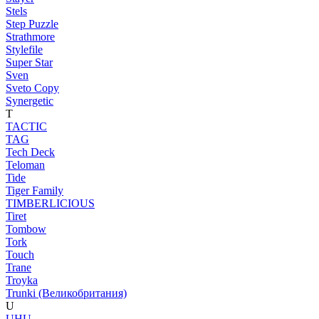
Stels
Step Puzzle
Strathmore
Stylefile
Super Star
Sven
Sveto Copy
Synergetic
T
TACTIC
TAG
Tech Deck
Teloman
Tide
Tiger Family
TIMBERLICIOUS
Tiret
Tombow
Tork
Touch
Trane
Troyka
Trunki (Великобритания)
U
UHU