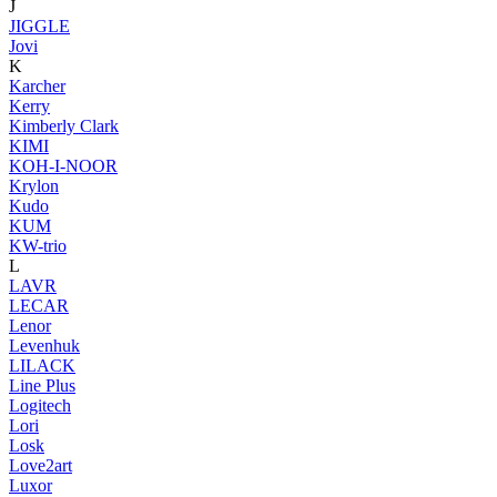
J
JIGGLE
Jovi
K
Karcher
Kerry
Kimberly Clark
KIMI
KOH-I-NOOR
Krylon
Kudo
KUM
KW-trio
L
LAVR
LECAR
Lenor
Levenhuk
LILACK
Line Plus
Logitech
Lori
Losk
Love2art
Luxor