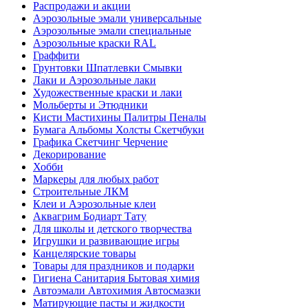
Распродажи и акции
Аэрозольные эмали универсальные
Аэрозольные эмали специальные
Аэрозольные краски RAL
Граффити
Грунтовки Шпатлевки Смывки
Лаки и Аэрозольные лаки
Художественные краски и лаки
Мольберты и Этюдники
Кисти Мастихины Палитры Пеналы
Бумага Альбомы Холсты Скетчбуки
Графика Скетчинг Черчение
Декорирование
Хобби
Маркеры для любых работ
Строительные ЛКМ
Клеи и Аэрозольные клеи
Аквагрим Бодиарт Тату
Для школы и детского творчества
Игрушки и развивающие игры
Канцелярские товары
Товары для праздников и подарки
Гигиена Санитария Бытовая химия
Автоэмали Автохимия Автосмазки
Матирующие пасты и жидкости