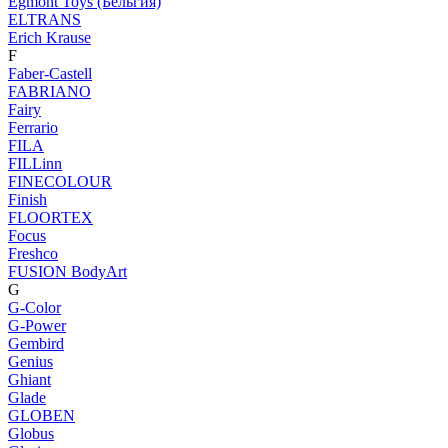
Egmont Toys (Бельгия)
ELTRANS
Erich Krause
F
Faber-Castell
FABRIANO
Fairy
Ferrario
FILA
FILLinn
FINECOLOUR
Finish
FLOORTEX
Focus
Freshco
FUSION BodyArt
G
G-Color
G-Power
Gembird
Genius
Ghiant
Glade
GLOBEN
Globus