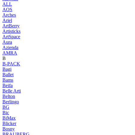
ALL
AOS
Arches
Ariel
ArtBerry
Artisticks
ArtSpace
Aura
Azienda
AМRA
B
B-PACK
Bagi
Ballet
Bams
Beifa
Belle Arti
Belton
Berlingo
BG
Bic
BiMax
Blicker
Bosny
BRAUBERG