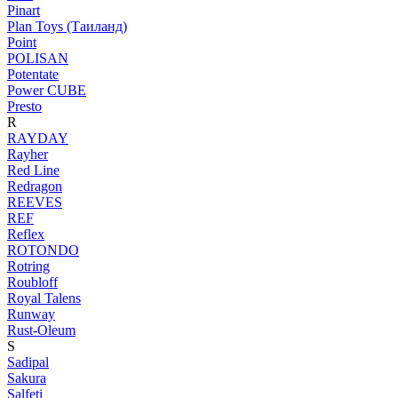
Pinart
Plan Toys (Таиланд)
Point
POLISAN
Potentate
Power CUBE
Presto
R
RAYDAY
Rayher
Red Line
Redragon
REEVES
REF
Reflex
ROTONDO
Rotring
Roubloff
Royal Talens
Runway
Rust-Oleum
S
Sadipal
Sakura
Salfeti