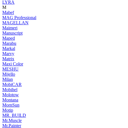
LYRA
M
Mabef
MAG Professional
MAGELLAN
Maimeri
Manuscript
Maped
Marabu
Markal
Marvy
Matrix
Maxi Color
MESHU
Mijello
Milan
MobiCAR
Mobihel
Molotow
Montana
MornSun
Motip
MR. BUILD
Mr.Muscle
Mr.Painter