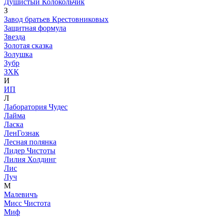
Душистый Колокольчик
З
Завод братьев Крестовниковых
Защитная формула
Звезда
Золотая сказка
Золушка
Зубр
ЗХК
И
ИП
Л
Лаборатория Чудес
Лайма
Ласка
ЛенГознак
Лесная полянка
Лидер Чистоты
Лилия Холдинг
Лис
Луч
М
Малевичъ
Мисс Чистота
Миф