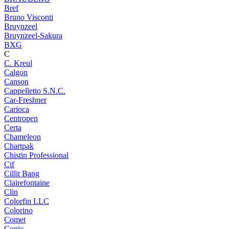
Bref
Bruno Visconti
Bruynzeel
Bruynzeel-Sakura
BXG
C
C. Kreul
Calgon
Canson
Cappelletto S.N.C.
Car-Freshner
Carioca
Centropen
Certa
Chameleon
Chartpak
Chistin Professional
Cif
Cillit Bang
Clairefontaine
Clin
Colorfin LLC
Colorino
Comet
Copic