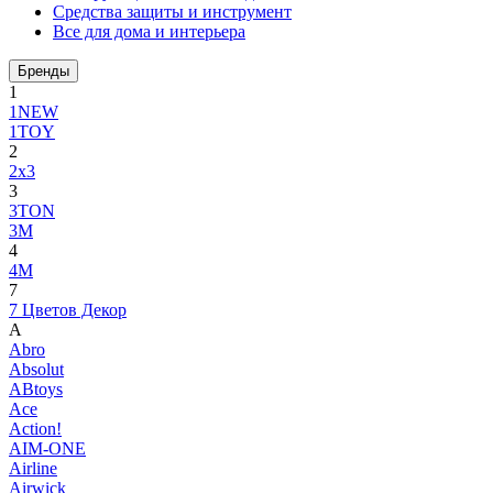
Средства защиты и инструмент
Все для дома и интерьера
Бренды
1
1NEW
1TOY
2
2x3
3
3TON
3М
4
4M
7
7 Цветов Декор
A
Abro
Absolut
ABtoys
Ace
Action!
AIM-ONE
Airline
Airwick