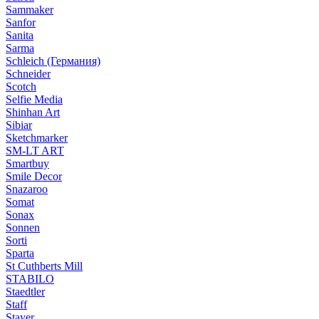
Sammaker
Sanfor
Sanita
Sarma
Schleich (Германия)
Schneider
Scotch
Selfie Media
Shinhan Art
Sibiar
Sketchmarker
SM-LT ART
Smartbuy
Smile Decor
Snazaroo
Somat
Sonax
Sonnen
Sorti
Sparta
St Cuthberts Mill
STABILO
Staedtler
Staff
Stayer