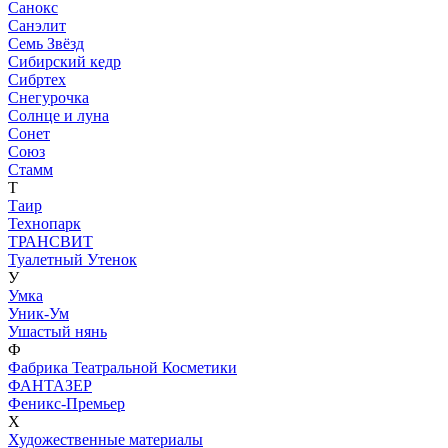
Санокс
Санэлит
Семь Звёзд
Сибирский кедр
Сибртех
Снегурочка
Солнце и луна
Сонет
Союз
Стамм
Т
Таир
Технопарк
ТРАНСВИТ
Туалетный Утенок
У
Умка
Уник-Ум
Ушастый нянь
Ф
Фабрика Театральной Косметики
ФАНТАЗЕР
Феникс-Премьер
Х
Художественные материалы