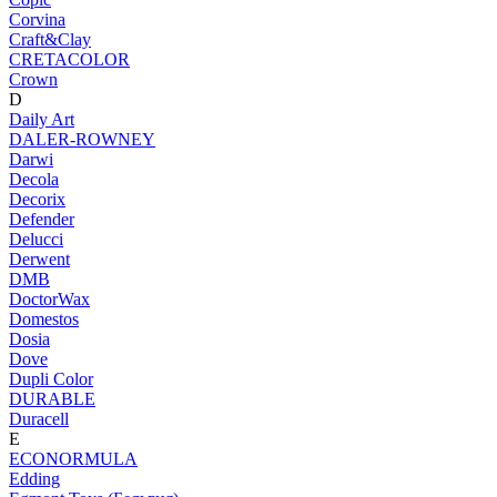
Corvina
Craft&Clay
CRETACOLOR
Crown
D
Daily Art
DALER-ROWNEY
Darwi
Decola
Decorix
Defender
Delucci
Derwent
DMB
DoctorWax
Domestos
Dosia
Dove
Dupli Color
DURABLE
Duracell
E
ECONORMULA
Edding