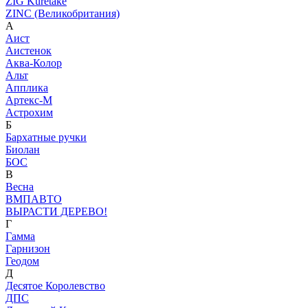
ZIG Kuretake
ZINC (Великобритания)
А
Аист
Аистенок
Аква-Колор
Альт
Апплика
Артекс-М
Астрохим
Б
Бархатные ручки
Биолан
БОС
В
Весна
ВМПАВТО
ВЫРАСТИ ДЕРЕВО!
Г
Гамма
Гарнизон
Геодом
Д
Десятое Королевство
ДПС