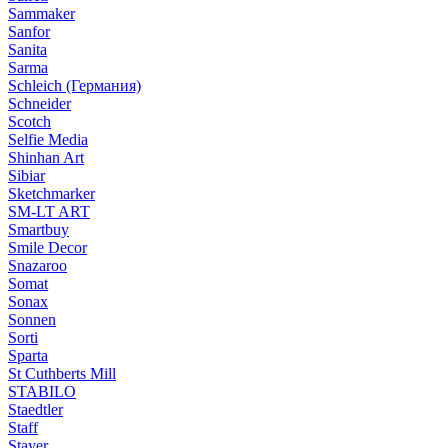
Sammaker
Sanfor
Sanita
Sarma
Schleich (Германия)
Schneider
Scotch
Selfie Media
Shinhan Art
Sibiar
Sketchmarker
SM-LT ART
Smartbuy
Smile Decor
Snazaroo
Somat
Sonax
Sonnen
Sorti
Sparta
St Cuthberts Mill
STABILO
Staedtler
Staff
Stayer