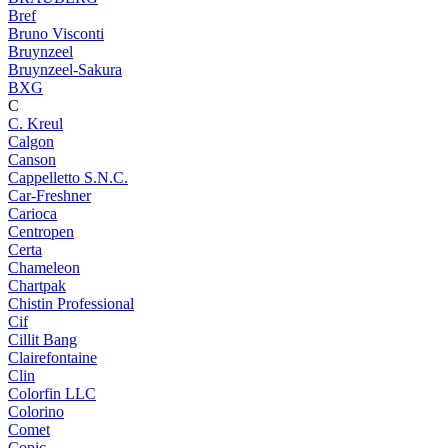
Bref
Bruno Visconti
Bruynzeel
Bruynzeel-Sakura
BXG
C
C. Kreul
Calgon
Canson
Cappelletto S.N.C.
Car-Freshner
Carioca
Centropen
Certa
Chameleon
Chartpak
Chistin Professional
Cif
Cillit Bang
Clairefontaine
Clin
Colorfin LLC
Colorino
Comet
Copic