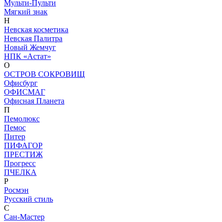
Мульти-Пульти
Мягкий знак
Н
Невская косметика
Невская Палитра
Новый Жемчуг
НПК «Астат»
О
ОСТРОВ СОКРОВИЩ
Офисбург
ОФИСМАГ
Офисная Планета
П
Пемолюкс
Пемос
Питер
ПИФАГОР
ПРЕСТИЖ
Прогресс
ПЧЕЛКА
Р
Росмэн
Русский стиль
С
Сан-Мастер