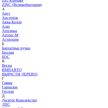
ZIG Kuretake
ZINC (Великобритания)
А
Аист
Аистенок
Аква-Колор
Альт
Апплика
Артекс-М
Астрохим
Б
Бархатные ручки
Биолан
БОС
В
Весна
ВМПАВТО
ВЫРАСТИ ДЕРЕВО!
Г
Гамма
Гарнизон
Геодом
Д
Десятое Королевство
ДПС