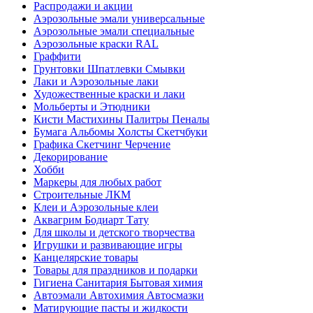
Распродажи и акции
Аэрозольные эмали универсальные
Аэрозольные эмали специальные
Аэрозольные краски RAL
Граффити
Грунтовки Шпатлевки Смывки
Лаки и Аэрозольные лаки
Художественные краски и лаки
Мольберты и Этюдники
Кисти Мастихины Палитры Пеналы
Бумага Альбомы Холсты Скетчбуки
Графика Скетчинг Черчение
Декорирование
Хобби
Маркеры для любых работ
Строительные ЛКМ
Клеи и Аэрозольные клеи
Аквагрим Бодиарт Тату
Для школы и детского творчества
Игрушки и развивающие игры
Канцелярские товары
Товары для праздников и подарки
Гигиена Санитария Бытовая химия
Автоэмали Автохимия Автосмазки
Матирующие пасты и жидкости