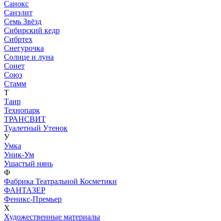
Санокс
Санэлит
Семь Звёзд
Сибирский кедр
Сибртех
Снегурочка
Солнце и луна
Сонет
Союз
Стамм
Т
Таир
Технопарк
ТРАНСВИТ
Туалетный Утенок
У
Умка
Уник-Ум
Ушастый нянь
Ф
Фабрика Театральной Косметики
ФАНТАЗЕР
Феникс-Премьер
Х
Художественные материалы