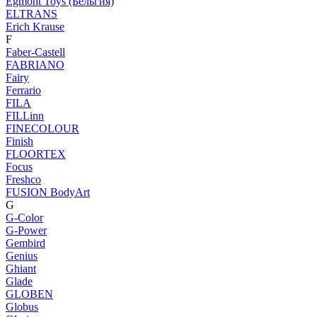
Egmont Toys (Бельгия)
ELTRANS
Erich Krause
F
Faber-Castell
FABRIANO
Fairy
Ferrario
FILA
FILLinn
FINECOLOUR
Finish
FLOORTEX
Focus
Freshco
FUSION BodyArt
G
G-Color
G-Power
Gembird
Genius
Ghiant
Glade
GLOBEN
Globus