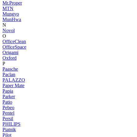
Mr.Proper
MTN
Mungyo
MunHwa
N
Novol
O
OfficeClean
OfficeSpace
Origami
Oxford
P
Paasche
Paclan
PALAZZO
Paper Mate
Papia
Parker
Patio
Pebeo
Pentel
Persil
PHILIPS
Piatnik
Pilot