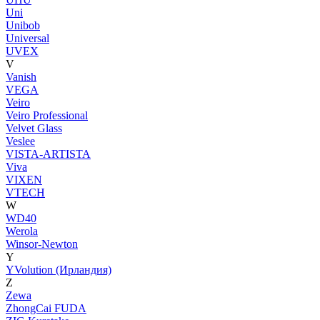
Uni
Unibob
Universal
UVEX
V
Vanish
VEGA
Veiro
Veiro Professional
Velvet Glass
Veslee
VISTA-ARTISTA
Viva
VIXEN
VTECH
W
WD40
Werola
Winsor-Newton
Y
YVolution (Ирландия)
Z
Zewa
ZhongCai FUDA