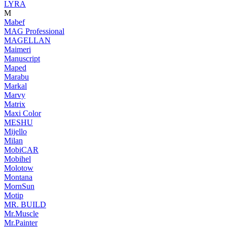
LYRA
M
Mabef
MAG Professional
MAGELLAN
Maimeri
Manuscript
Maped
Marabu
Markal
Marvy
Matrix
Maxi Color
MESHU
Mijello
Milan
MobiCAR
Mobihel
Molotow
Montana
MornSun
Motip
MR. BUILD
Mr.Muscle
Mr.Painter