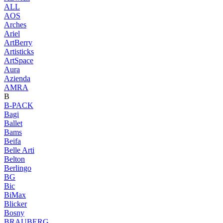
ALL
AOS
Arches
Ariel
ArtBerry
Artisticks
ArtSpace
Aura
Azienda
AМRA
B
B-PACK
Bagi
Ballet
Bams
Beifa
Belle Arti
Belton
Berlingo
BG
Bic
BiMax
Blicker
Bosny
BRAUBERG