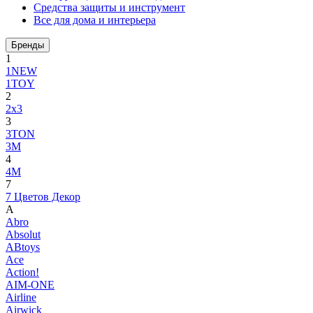
Средства защиты и инструмент
Все для дома и интерьера
Бренды
1
1NEW
1TOY
2
2x3
3
3TON
3М
4
4M
7
7 Цветов Декор
A
Abro
Absolut
ABtoys
Ace
Action!
AIM-ONE
Airline
Airwick