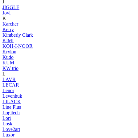
J
JIGGLE
Jovi
K
Karcher
Kerry
Kimberly Clark
KIMI
KOH-I-NOOR
Krylon
Kudo
KUM
KW-trio
L
LAVR
LECAR
Lenor
Levenhuk
LILACK
Line Plus
Logitech
Lori
Losk
Love2art
Luxor