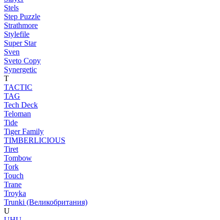
Stels
Step Puzzle
Strathmore
Stylefile
Super Star
Sven
Sveto Copy
Synergetic
T
TACTIC
TAG
Tech Deck
Teloman
Tide
Tiger Family
TIMBERLICIOUS
Tiret
Tombow
Tork
Touch
Trane
Troyka
Trunki (Великобритания)
U
UHU