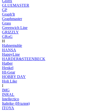
Glorix
GLUEMASTER
GP
Graph'It
Graphmaster
Grass
Greenwich Line
GRIZZLY
GRoG
H
Hahnemuhle
HANSA
HappyLine
HARDER&STEENBECK
Hatber
Henkel
HI-Gear
HOBBY DAY
Holi Like
I
IMG
INRAL
Intellectico
Italtrike (Италия)
ITOYA