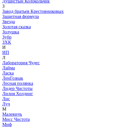
Душистый Колокольчик
З
Завод братьев Крестовниковых
Защитная формула
Звезда
Золотая сказка
Золушка
Зубр
ЗХК
И
ИП
Л
Лаборатория Чудес
Лайма
Ласка
ЛенГознак
Лесная полянка
Лидер Чистоты
Лилия Холдинг
Лис
Луч
М
Малевичъ
Мисс Чистота
Миф