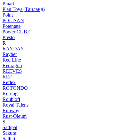
Pinart
Plan Toys (Таиланд)
Point
POLISAN
Potentate
Power CUBE
Presto
R
RAYDAY
Rayher
Red Line
Redragon
REEVES
REF
Reflex
ROTONDO
Rotring
Roubloff
Royal Talens
Runway
Rust-Oleum
S
Sadipal
Sakura
Salfeti