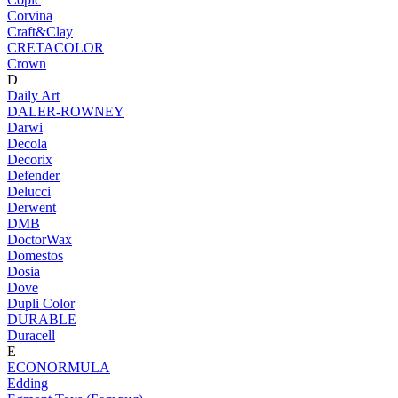
Corvina
Craft&Clay
CRETACOLOR
Crown
D
Daily Art
DALER-ROWNEY
Darwi
Decola
Decorix
Defender
Delucci
Derwent
DMB
DoctorWax
Domestos
Dosia
Dove
Dupli Color
DURABLE
Duracell
E
ECONORMULA
Edding