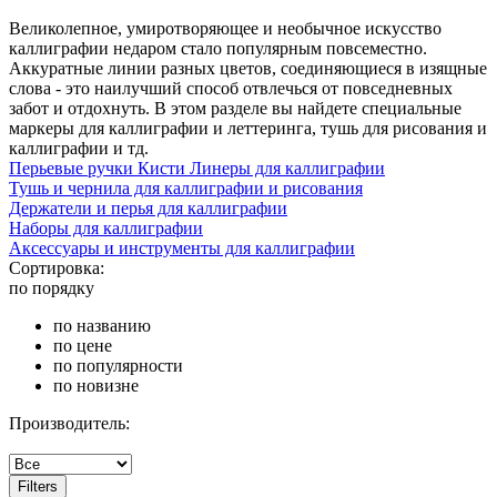
Великолепное, умиротворяющее и необычное искусство
каллиграфии недаром стало популярным повсеместно.
Аккуратные линии разных цветов, соединяющиеся в изящные
слова - это наилучший способ отвлечься от повседневных
забот и отдохнуть. В этом разделе вы найдете специальные
маркеры для каллиграфии и леттеринга, тушь для рисования и
каллиграфии и тд.
Перьевые ручки Кисти Линеры для каллиграфии
Тушь и чернила для каллиграфии и рисования
Держатели и перья для каллиграфии
Наборы для каллиграфии
Аксессуары и инструменты для каллиграфии
Сортировка:
по порядку
по названию
по цене
по популярности
по новизне
Производитель:
Filters