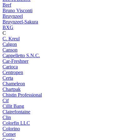
Bref
Bruno Visconti
Bruynzeel
Bruynzeel-Sakura
BXG
C
C. Kreul
Calgon
Canson
Cappelletto S.N.C.
Car-Freshner
Carioca
Centropen
Certa
Chameleon
Chartpak
Chistin Professional
Cif
Cillit Bang
Clairefontaine
Clin
Colorfin LLC
Colorino
Comet
Copic