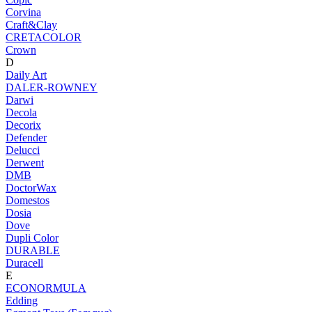
Corvina
Craft&Clay
CRETACOLOR
Crown
D
Daily Art
DALER-ROWNEY
Darwi
Decola
Decorix
Defender
Delucci
Derwent
DMB
DoctorWax
Domestos
Dosia
Dove
Dupli Color
DURABLE
Duracell
E
ECONORMULA
Edding