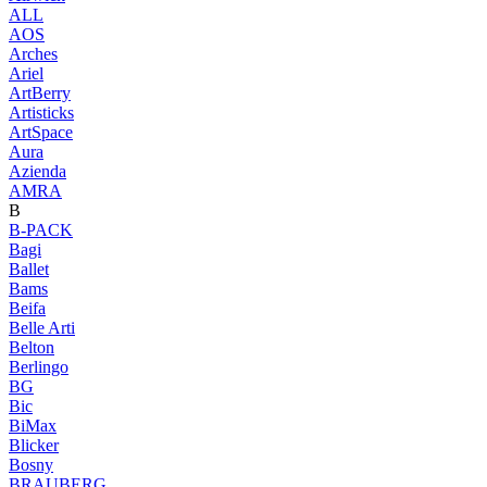
ALL
AOS
Arches
Ariel
ArtBerry
Artisticks
ArtSpace
Aura
Azienda
AМRA
B
B-PACK
Bagi
Ballet
Bams
Beifa
Belle Arti
Belton
Berlingo
BG
Bic
BiMax
Blicker
Bosny
BRAUBERG