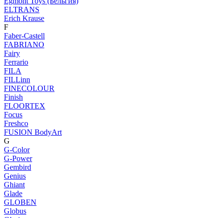
Egmont Toys (Бельгия)
ELTRANS
Erich Krause
F
Faber-Castell
FABRIANO
Fairy
Ferrario
FILA
FILLinn
FINECOLOUR
Finish
FLOORTEX
Focus
Freshco
FUSION BodyArt
G
G-Color
G-Power
Gembird
Genius
Ghiant
Glade
GLOBEN
Globus