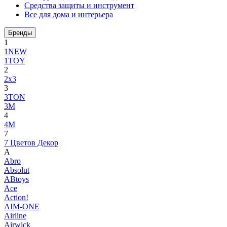
Средства защиты и инструмент
Все для дома и интерьера
Бренды
1
1NEW
1TOY
2
2x3
3
3TON
3М
4
4M
7
7 Цветов Декор
A
Abro
Absolut
ABtoys
Ace
Action!
AIM-ONE
Airline
Airwick