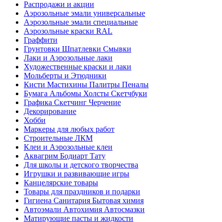
Распродажи и акции
Аэрозольные эмали универсальные
Аэрозольные эмали специальные
Аэрозольные краски RAL
Граффити
Грунтовки Шпатлевки Смывки
Лаки и Аэрозольные лаки
Художественные краски и лаки
Мольберты и Этюдники
Кисти Мастихины Палитры Пеналы
Бумага Альбомы Холсты Скетчбуки
Графика Скетчинг Черчение
Декорирование
Хобби
Маркеры для любых работ
Строительные ЛКМ
Клеи и Аэрозольные клеи
Аквагрим Бодиарт Тату
Для школы и детского творчества
Игрушки и развивающие игры
Канцелярские товары
Товары для праздников и подарки
Гигиена Санитария Бытовая химия
Автоэмали Автохимия Автосмазки
Матирующие пасты и жидкости