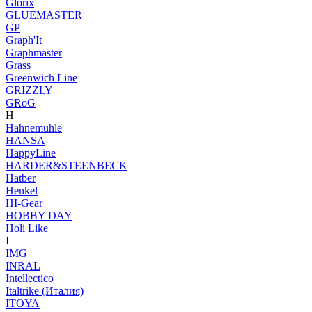
Glorix
GLUEMASTER
GP
Graph'It
Graphmaster
Grass
Greenwich Line
GRIZZLY
GRoG
H
Hahnemuhle
HANSA
HappyLine
HARDER&STEENBECK
Hatber
Henkel
HI-Gear
HOBBY DAY
Holi Like
I
IMG
INRAL
Intellectico
Italtrike (Италия)
ITOYA