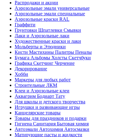
Распродажи и акции
Аэрозольные эмали универсальные
Аэрозольные эмали специальные
Аэрозольные краски RAL
Граффити
Грунтовки Шпатлевки Смывки
Лаки и Аэрозольные лаки
Художественные краски и лаки
Мольберты и Этюдники
Кисти Мастихины Палитры Пеналы
Бумага Альбомы Холсты Скетчбуки
Графика Скетчинг Черчение
Декорирование
Хобби
Маркеры для любых работ
Строительные ЛКМ
Клеи и Аэрозольные клеи
Аквагрим Бодиарт Тату
Для школы и детского творчества
Игрушки и развивающие игры
Канцелярские товары
Товары для праздников и подарки
Гигиена Санитария Бытовая химия
Автоэмали Автохимия Автосмазки
Матирующие пасты и жидкости