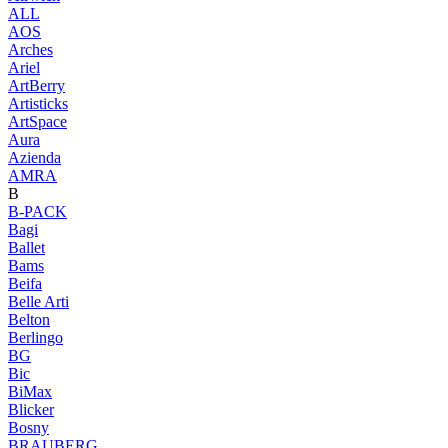
ALL
AOS
Arches
Ariel
ArtBerry
Artisticks
ArtSpace
Aura
Azienda
AМRA
B
B-PACK
Bagi
Ballet
Bams
Beifa
Belle Arti
Belton
Berlingo
BG
Bic
BiMax
Blicker
Bosny
BRAUBERG