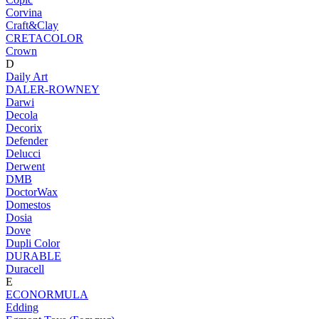
Corvina
Craft&Clay
CRETACOLOR
Crown
D
Daily Art
DALER-ROWNEY
Darwi
Decola
Decorix
Defender
Delucci
Derwent
DMB
DoctorWax
Domestos
Dosia
Dove
Dupli Color
DURABLE
Duracell
E
ECONORMULA
Edding