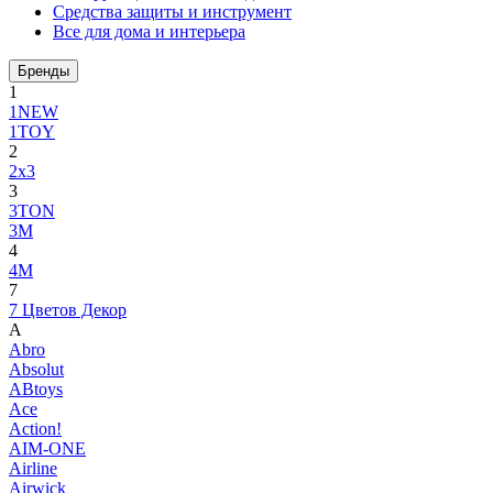
Средства защиты и инструмент
Все для дома и интерьера
Бренды
1
1NEW
1TOY
2
2x3
3
3TON
3М
4
4M
7
7 Цветов Декор
A
Abro
Absolut
ABtoys
Ace
Action!
AIM-ONE
Airline
Airwick