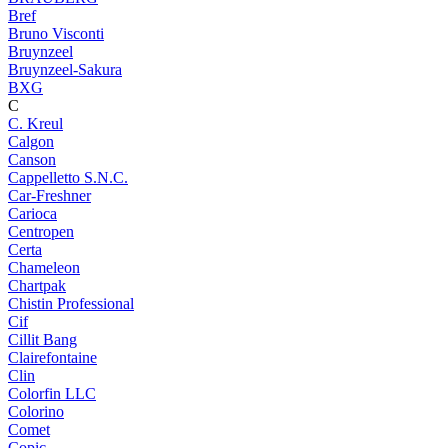
Bref
Bruno Visconti
Bruynzeel
Bruynzeel-Sakura
BXG
C
C. Kreul
Calgon
Canson
Cappelletto S.N.C.
Car-Freshner
Carioca
Centropen
Certa
Chameleon
Chartpak
Chistin Professional
Cif
Cillit Bang
Clairefontaine
Clin
Colorfin LLC
Colorino
Comet
Copic