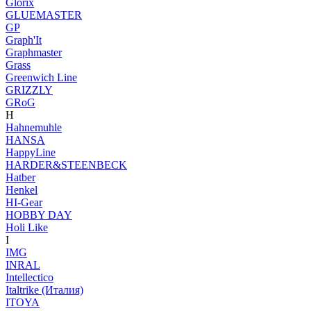
Glorix
GLUEMASTER
GP
Graph'It
Graphmaster
Grass
Greenwich Line
GRIZZLY
GRoG
H
Hahnemuhle
HANSA
HappyLine
HARDER&STEENBECK
Hatber
Henkel
HI-Gear
HOBBY DAY
Holi Like
I
IMG
INRAL
Intellectico
Italtrike (Италия)
ITOYA