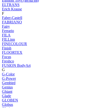
Egmont Toys (Бельгия)
ELTRANS
Erich Krause
F
Faber-Castell
FABRIANO
Fairy
Ferrario
FILA
FILLinn
FINECOLOUR
Finish
FLOORTEX
Focus
Freshco
FUSION BodyArt
G
G-Color
G-Power
Gembird
Genius
Ghiant
Glade
GLOBEN
Globus