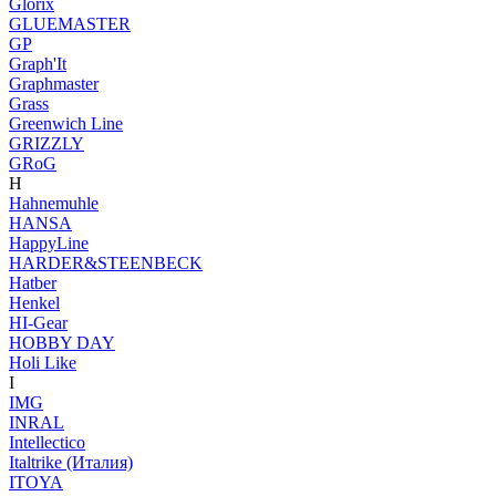
Glorix
GLUEMASTER
GP
Graph'It
Graphmaster
Grass
Greenwich Line
GRIZZLY
GRoG
H
Hahnemuhle
HANSA
HappyLine
HARDER&STEENBECK
Hatber
Henkel
HI-Gear
HOBBY DAY
Holi Like
I
IMG
INRAL
Intellectico
Italtrike (Италия)
ITOYA