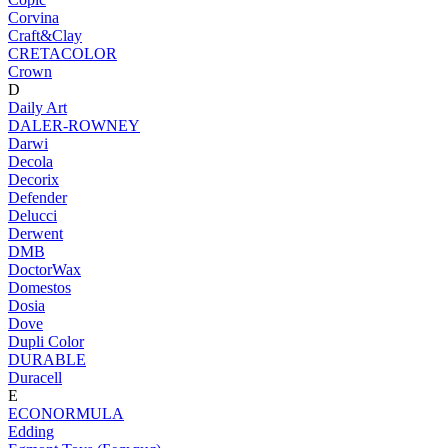
Corvina
Craft&Clay
CRETACOLOR
Crown
D
Daily Art
DALER-ROWNEY
Darwi
Decola
Decorix
Defender
Delucci
Derwent
DMB
DoctorWax
Domestos
Dosia
Dove
Dupli Color
DURABLE
Duracell
E
ECONORMULA
Edding