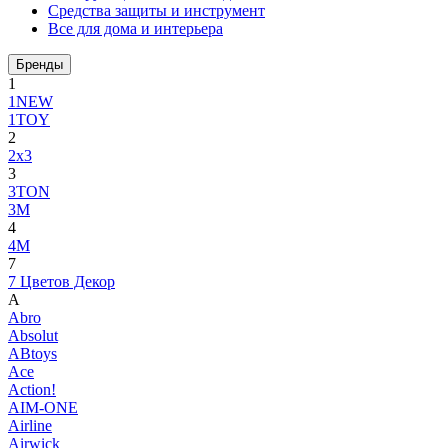
Средства защиты и инструмент
Все для дома и интерьера
Бренды
1
1NEW
1TOY
2
2x3
3
3TON
3М
4
4M
7
7 Цветов Декор
A
Abro
Absolut
ABtoys
Ace
Action!
AIM-ONE
Airline
Airwick