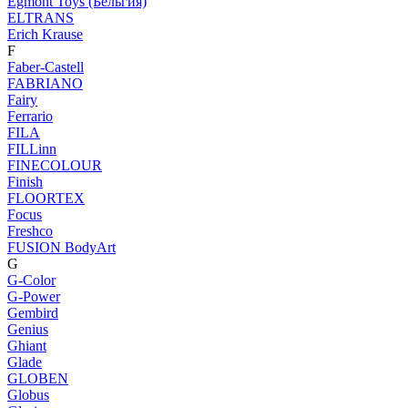
Egmont Toys (Бельгия)
ELTRANS
Erich Krause
F
Faber-Castell
FABRIANO
Fairy
Ferrario
FILA
FILLinn
FINECOLOUR
Finish
FLOORTEX
Focus
Freshco
FUSION BodyArt
G
G-Color
G-Power
Gembird
Genius
Ghiant
Glade
GLOBEN
Globus