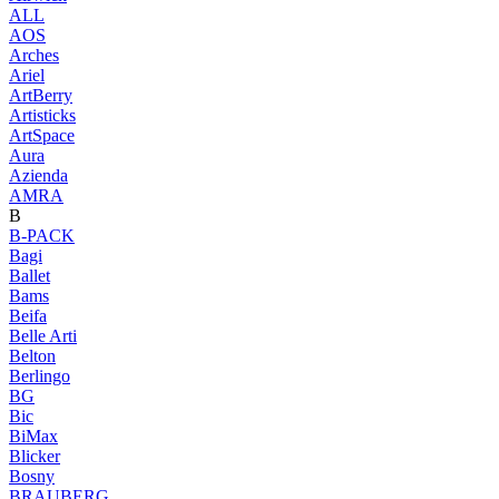
ALL
AOS
Arches
Ariel
ArtBerry
Artisticks
ArtSpace
Aura
Azienda
AМRA
B
B-PACK
Bagi
Ballet
Bams
Beifa
Belle Arti
Belton
Berlingo
BG
Bic
BiMax
Blicker
Bosny
BRAUBERG