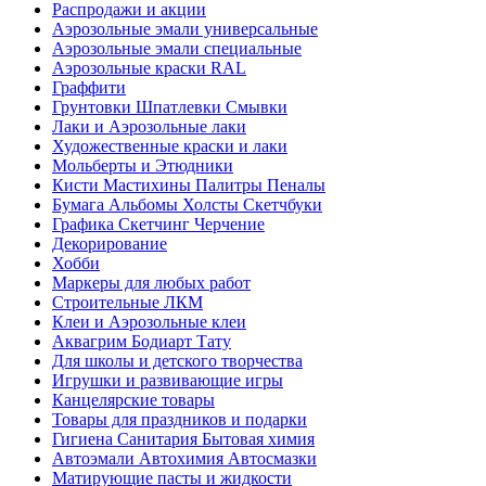
Распродажи и акции
Аэрозольные эмали универсальные
Аэрозольные эмали специальные
Аэрозольные краски RAL
Граффити
Грунтовки Шпатлевки Смывки
Лаки и Аэрозольные лаки
Художественные краски и лаки
Мольберты и Этюдники
Кисти Мастихины Палитры Пеналы
Бумага Альбомы Холсты Скетчбуки
Графика Скетчинг Черчение
Декорирование
Хобби
Маркеры для любых работ
Строительные ЛКМ
Клеи и Аэрозольные клеи
Аквагрим Бодиарт Тату
Для школы и детского творчества
Игрушки и развивающие игры
Канцелярские товары
Товары для праздников и подарки
Гигиена Санитария Бытовая химия
Автоэмали Автохимия Автосмазки
Матирующие пасты и жидкости