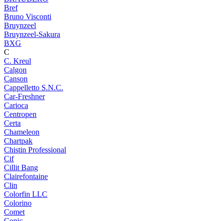
Bref
Bruno Visconti
Bruynzeel
Bruynzeel-Sakura
BXG
C
C. Kreul
Calgon
Canson
Cappelletto S.N.C.
Car-Freshner
Carioca
Centropen
Certa
Chameleon
Chartpak
Chistin Professional
Cif
Cillit Bang
Clairefontaine
Clin
Colorfin LLC
Colorino
Comet
Copic