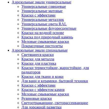
Аэрозольные эмали универсальные
Универсальные глянцевые
Универсальные матовые
Краски с эффектами
Универсальные металлик
Универсальные цвета RAL
Универсальные флуоресцентные
Краски на водной основе
Краска под природный камень
Меловые смываемые краски
Покрасочные пистолеты
Аэрозольные эмали специальные
Светящиеся краски
Краски для металла
Краски для пластика
Краски термостойкие, жаростойкие, для
радиаторов
Краски для ткани и кожи
Для ванн и керамики, бытовой техники
Краски с эффектами
Краски с эффектом камня
Меловые смываемые краски
Резиновые краски
Светоотражающие, светорассеивающие
Для дорожной разметки