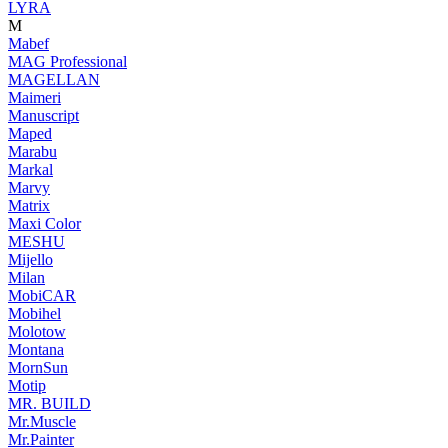
LYRA
M
Mabef
MAG Professional
MAGELLAN
Maimeri
Manuscript
Maped
Marabu
Markal
Marvy
Matrix
Maxi Color
MESHU
Mijello
Milan
MobiCAR
Mobihel
Molotow
Montana
MornSun
Motip
MR. BUILD
Mr.Muscle
Mr.Painter