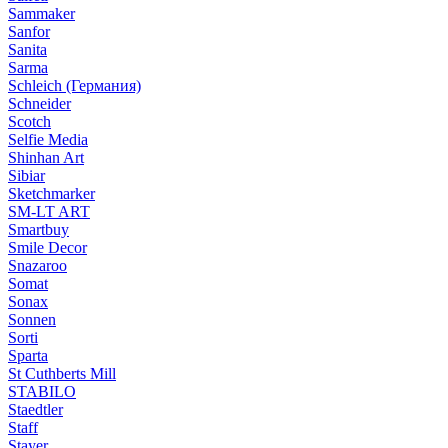
Sammaker
Sanfor
Sanita
Sarma
Schleich (Германия)
Schneider
Scotch
Selfie Media
Shinhan Art
Sibiar
Sketchmarker
SM-LT ART
Smartbuy
Smile Decor
Snazaroo
Somat
Sonax
Sonnen
Sorti
Sparta
St Cuthberts Mill
STABILO
Staedtler
Staff
Stayer