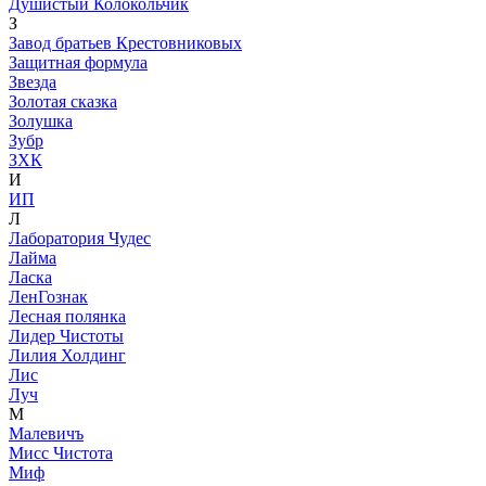
Душистый Колокольчик
З
Завод братьев Крестовниковых
Защитная формула
Звезда
Золотая сказка
Золушка
Зубр
ЗХК
И
ИП
Л
Лаборатория Чудес
Лайма
Ласка
ЛенГознак
Лесная полянка
Лидер Чистоты
Лилия Холдинг
Лис
Луч
М
Малевичъ
Мисс Чистота
Миф