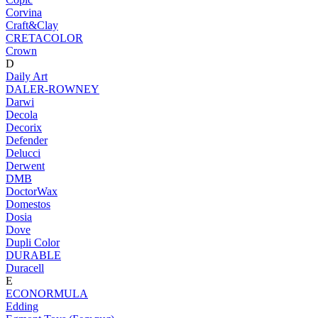
Corvina
Craft&Clay
CRETACOLOR
Crown
D
Daily Art
DALER-ROWNEY
Darwi
Decola
Decorix
Defender
Delucci
Derwent
DMB
DoctorWax
Domestos
Dosia
Dove
Dupli Color
DURABLE
Duracell
E
ECONORMULA
Edding