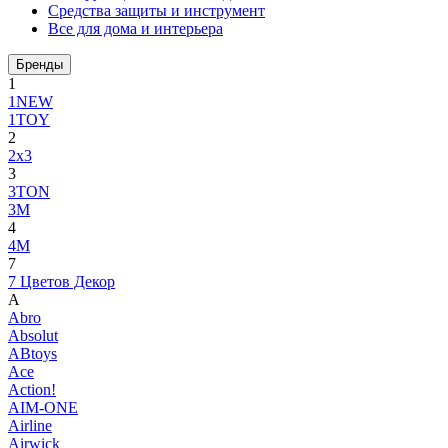
Средства защиты и инструмент
Все для дома и интерьера
Бренды
1
1NEW
1TOY
2
2x3
3
3TON
3М
4
4M
7
7 Цветов Декор
A
Abro
Absolut
ABtoys
Ace
Action!
AIM-ONE
Airline
Airwick