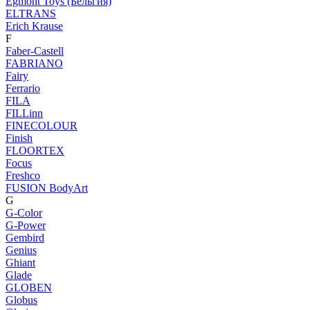
Egmont Toys (Бельгия)
ELTRANS
Erich Krause
F
Faber-Castell
FABRIANO
Fairy
Ferrario
FILA
FILLinn
FINECOLOUR
Finish
FLOORTEX
Focus
Freshco
FUSION BodyArt
G
G-Color
G-Power
Gembird
Genius
Ghiant
Glade
GLOBEN
Globus