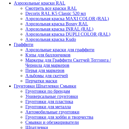
Аэрозольные краски RAL
Смотреть все краски RAL
Decorix RAL K5 Classic 520 мл
Аэрозольная краска MAXI COLOR (RAL)
Аэрозольная краска Bosny RAL
Аэрозольная краска INRAL (RAL)
Аэрозольная краска DUPLI COLOR (RAL)
Аэрозольная краска Kudo
Граффити
Аэрозольные краски для граффити
Кэпы для баллончиков
Маркеры для Граффити Скетчей Теггинга /
Чернила для маркеров
Перья для маркеров
Альбомы для скетчей
Перчатки маски
Грунтовки Шпатлевки Смывки
Грунтовки по брендам
Универсальные грунтовки
Грунтовки для пластика
Грунтовки для металла
Автомобильные грунтовки
Грунтовки для хобби и творчества
Смывки и обезжириватели
Шпатлевки