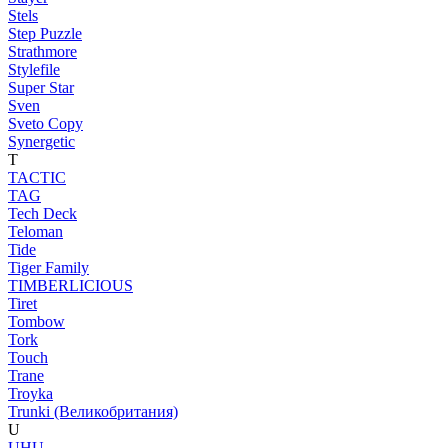
Stels
Step Puzzle
Strathmore
Stylefile
Super Star
Sven
Sveto Copy
Synergetic
T
TACTIC
TAG
Tech Deck
Teloman
Tide
Tiger Family
TIMBERLICIOUS
Tiret
Tombow
Tork
Touch
Trane
Troyka
Trunki (Великобритания)
U
UHU