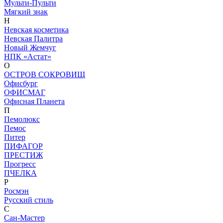
Мульти-Пульти
Мягкий знак
Н
Невская косметика
Невская Палитра
Новый Жемчуг
НПК «Астат»
О
ОСТРОВ СОКРОВИЩ
Офисбург
ОФИСМАГ
Офисная Планета
П
Пемолюкс
Пемос
Питер
ПИФАГОР
ПРЕСТИЖ
Прогресс
ПЧЕЛКА
Р
Росмэн
Русский стиль
С
Сан-Мастер