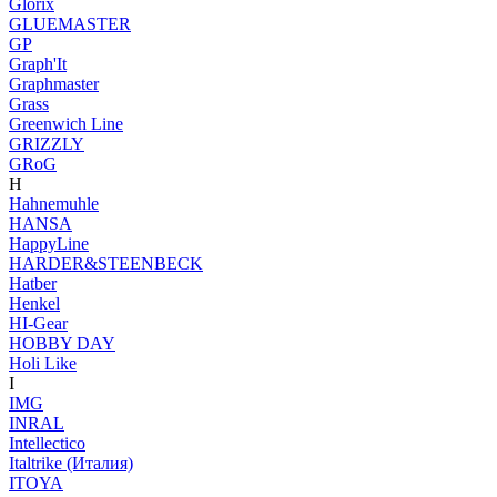
Glorix
GLUEMASTER
GP
Graph'It
Graphmaster
Grass
Greenwich Line
GRIZZLY
GRoG
H
Hahnemuhle
HANSA
HappyLine
HARDER&STEENBECK
Hatber
Henkel
HI-Gear
HOBBY DAY
Holi Like
I
IMG
INRAL
Intellectico
Italtrike (Италия)
ITOYA