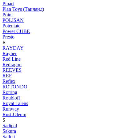
Pinart
Plan Toys (Таиланд)
Point
POLISAN
Potentate
Power CUBE
Presto
R
RAYDAY
Rayher
Red Line
Redragon
REEVES
REF
Reflex
ROTONDO
Rotring
Roubloff
Royal Talens
Runway
Rust-Oleum
S
Sadipal
Sakura
Salfeti