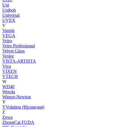
Uni
Unibob
Universal
UVEX
V
Vanish
VEGA
Veiro
Veiro Professional
Velvet Glass
Veslee
VISTA-ARTISTA
Viva
VIXEN
VTECH
W
WD40
Werola
Winsor-Newton
Y
YVolution (Ирландия)
Z
Zewa
ZhongCai FUDA