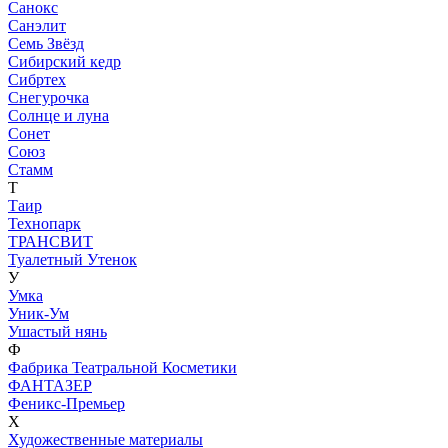
Санокс
Санэлит
Семь Звёзд
Сибирский кедр
Сибртех
Снегурочка
Солнце и луна
Сонет
Союз
Стамм
Т
Таир
Технопарк
ТРАНСВИТ
Туалетный Утенок
У
Умка
Уник-Ум
Ушастый нянь
Ф
Фабрика Театральной Косметики
ФАНТАЗЕР
Феникс-Премьер
Х
Художественные материалы