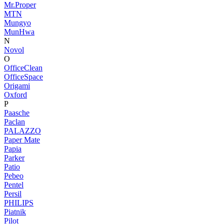
Mr.Proper
MTN
Mungyo
MunHwa
N
Novol
O
OfficeClean
OfficeSpace
Origami
Oxford
P
Paasche
Paclan
PALAZZO
Paper Mate
Papia
Parker
Patio
Pebeo
Pentel
Persil
PHILIPS
Piatnik
Pilot