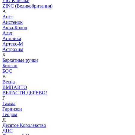
ZIG Kuretake
ZINC (Великобритания)
А
Аист
Аистенок
Аква-Колор
Альт
Апплика
Артекс-М
Астрохим
Б
Бархатные ручки
Биолан
БОС
В
Весна
ВМПАВТО
ВЫРАСТИ ДЕРЕВО!
Г
Гамма
Гарнизон
Геодом
Д
Десятое Королевство
ДПС