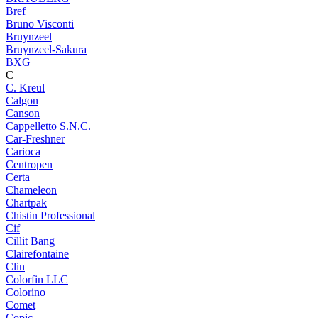
Bref
Bruno Visconti
Bruynzeel
Bruynzeel-Sakura
BXG
C
C. Kreul
Calgon
Canson
Cappelletto S.N.C.
Car-Freshner
Carioca
Centropen
Certa
Chameleon
Chartpak
Chistin Professional
Cif
Cillit Bang
Clairefontaine
Clin
Colorfin LLC
Colorino
Comet
Copic