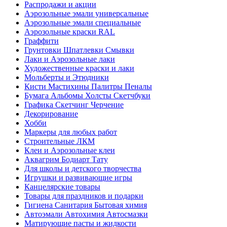
Распродажи и акции
Аэрозольные эмали универсальные
Аэрозольные эмали специальные
Аэрозольные краски RAL
Граффити
Грунтовки Шпатлевки Смывки
Лаки и Аэрозольные лаки
Художественные краски и лаки
Мольберты и Этюдники
Кисти Мастихины Палитры Пеналы
Бумага Альбомы Холсты Скетчбуки
Графика Скетчинг Черчение
Декорирование
Хобби
Маркеры для любых работ
Строительные ЛКМ
Клеи и Аэрозольные клеи
Аквагрим Бодиарт Тату
Для школы и детского творчества
Игрушки и развивающие игры
Канцелярские товары
Товары для праздников и подарки
Гигиена Санитария Бытовая химия
Автоэмали Автохимия Автосмазки
Матирующие пасты и жидкости