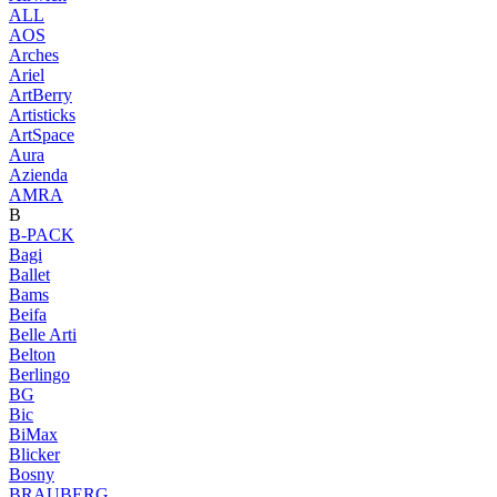
ALL
AOS
Arches
Ariel
ArtBerry
Artisticks
ArtSpace
Aura
Azienda
AМRA
B
B-PACK
Bagi
Ballet
Bams
Beifa
Belle Arti
Belton
Berlingo
BG
Bic
BiMax
Blicker
Bosny
BRAUBERG