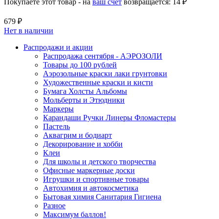
Покупаете этот товар - на
ваш счет
возвращается:
14 ₽
679 ₽
Нет в наличии
Распродажи и акции
Распродажа сентября - АЭРОЗОЛИ
Товары до 100 рублей
Аэрозольные краски лаки грунтовки
Художественные краски и кисти
Бумага Холсты Альбомы
Мольберты и Этюдники
Маркеры
Карандаши Ручки Линеры Фломастеры
Пастель
Аквагрим и бодиарт
Декорирование и хобби
Клеи
Для школы и детского творчества
Офисные маркерные доски
Игрушки и спортивные товары
Автохимия и автокосметика
Бытовая химия Санитария Гигиена
Разное
Максимум баллов!