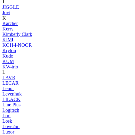
J
JIGGLE
Jovi
K
Karcher
Kerry
Kimberly Clark
KIMI
KOH-I-NOOR
Krylon
Kudo
KUM
KW-trio
L
LAVR
LECAR
Lenor
Levenhuk
LILACK
Line Plus
Logitech
Lori
Losk
Love2art
Luxor