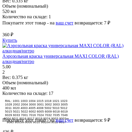
Вес:
0.335 кг
Объем (номинальный)
520 мл
Количество на складе:
1
Покупаете этот товар - на
ваш счет
возвращается:
7 ₽
360 ₽
Купить
Аэрозольная краска универсальная MAXI COLOR (RAL)
алкидная/нитро
5.00
2
Вес:
0.375 кг
Объем (номинальный)
400 мл
Количество на складе:
17
RAL: 1001 1003 1004 1015 1018 1021 1023
1028 2002 2004 3000 3001 3002 3003 3005
3011 3020 4003 4005 4008 5002 5010 5012
5015 5021 5022 6002 6005 6009 6018 6019
6029 6033 7001 7016 7024 7032 7035 7046
8004 8011 8016 8017 8019 8024 9003 9003m
Покупаете этот товар - на
ваш счет
возвращается:
9 ₽
9005 9005m 9006 9010 9010m 9011 9017
436 ₽