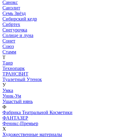
Санокс
Санэлит
Семь Звёзд
Сибирский кедр
Сибртех
Снегурочка
Солнце и луна
Сонет
Союз
Стамм
Т
Таир
Технопарк
ТРАНСВИТ
Туалетный Утенок
У
Умка
Уник-Ум
Ушастый нянь
Ф
Фабрика Театральной Косметики
ФАНТАЗЕР
Феникс-Премьер
Х
Художественные материалы