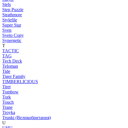
Stels
Step Puzzle
Strathmore
Stylefile
Super Star
Sven
Sveto Copy
Synergetic
T
TACTIC
TAG
Tech Deck
Teloman
Tide
Tiger Family
TIMBERLICIOUS
Tiret
Tombow
Tork
Touch
Trane
Troyka
Trunki (Великобритания)
U
UHU