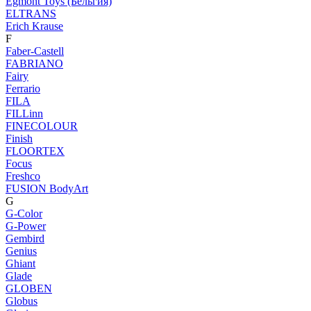
Egmont Toys (Бельгия)
ELTRANS
Erich Krause
F
Faber-Castell
FABRIANO
Fairy
Ferrario
FILA
FILLinn
FINECOLOUR
Finish
FLOORTEX
Focus
Freshco
FUSION BodyArt
G
G-Color
G-Power
Gembird
Genius
Ghiant
Glade
GLOBEN
Globus