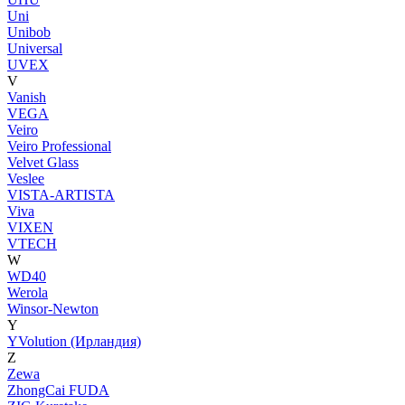
Uni
Unibob
Universal
UVEX
V
Vanish
VEGA
Veiro
Veiro Professional
Velvet Glass
Veslee
VISTA-ARTISTA
Viva
VIXEN
VTECH
W
WD40
Werola
Winsor-Newton
Y
YVolution (Ирландия)
Z
Zewa
ZhongCai FUDA