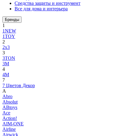
Средства защиты и инструмент
Все для дома и интерьера
Бренды
1
1NEW
1TOY
2
2x3
3
3TON
3М
4
4M
7
7 Цветов Декор
A
Abro
Absolut
ABtoys
Ace
Action!
AIM-ONE
Airline
Airwick