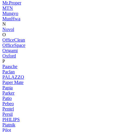
Mr.Proper
MTN
Mungyo
MunHwa
N
Novol
O
OfficeClean
OfficeSpace
Origami
Oxford
P
Paasche
Paclan
PALAZZO
Paper Mate
Papia
Parker
Patio
Pebeo
Pentel
Persil
PHILIPS
Piatnik
Pilot