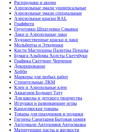
Распродажи и акции
Аэрозольные эмали универсальные
Аэрозольные эмали специальные
Аэрозольные краски RAL
Граффити
Грунтовки Шпатлевки Смывки
Лаки и Аэрозольные лаки
Художественные краски и лаки
Мольберты и Этюдники
Кисти Мастихины Палитры Пеналы
Бумага Альбомы Холсты Скетчбуки
Графика Скетчинг Черчение
Декорирование
Хобби
Маркеры для любых работ
Строительные ЛКМ
Клеи и Аэрозольные клеи
Аквагрим Бодиарт Тату
Для школы и детского творчества
Игрушки и развивающие игры
Канцелярские товары
Товары для праздников и подарки
Гигиена Санитария Бытовая химия
Автоэмали Автохимия Автосмазки
Матирующие пасты и жидкости