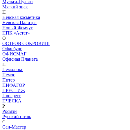
Мульти-Пульти
Мягкий знак
Н
Невская косметика
Невская Палитра
Новый Жемчуг
НПК «Астат»
О
ОСТРОВ СОКРОВИЩ
Офисбург
ОФИСМАГ
Офисная Планета
П
Пемолюкс
Пемос
Питер
ПИФАГОР
ПРЕСТИЖ
Прогресс
ПЧЕЛКА
Р
Росмэн
Русский стиль
С
Сан-Мастер