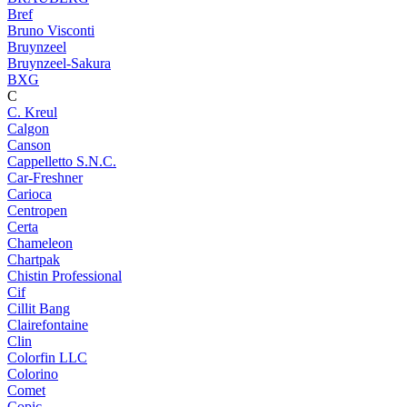
Bref
Bruno Visconti
Bruynzeel
Bruynzeel-Sakura
BXG
C
C. Kreul
Calgon
Canson
Cappelletto S.N.C.
Car-Freshner
Carioca
Centropen
Certa
Chameleon
Chartpak
Chistin Professional
Cif
Cillit Bang
Clairefontaine
Clin
Colorfin LLC
Colorino
Comet
Copic