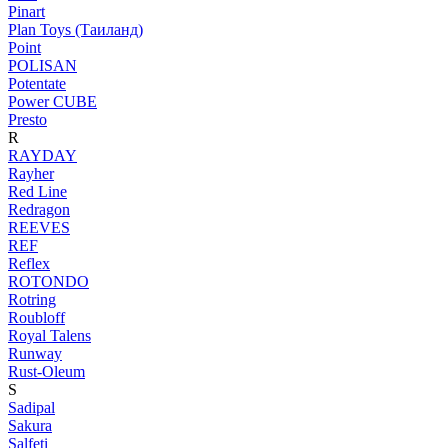
Pinart
Plan Toys (Таиланд)
Point
POLISAN
Potentate
Power CUBE
Presto
R
RAYDAY
Rayher
Red Line
Redragon
REEVES
REF
Reflex
ROTONDO
Rotring
Roubloff
Royal Talens
Runway
Rust-Oleum
S
Sadipal
Sakura
Salfeti