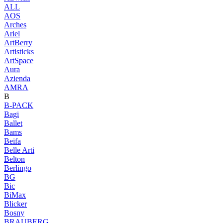
ALL
AOS
Arches
Ariel
ArtBerry
Artisticks
ArtSpace
Aura
Azienda
AМRA
B
B-PACK
Bagi
Ballet
Bams
Beifa
Belle Arti
Belton
Berlingo
BG
Bic
BiMax
Blicker
Bosny
BRAUBERG