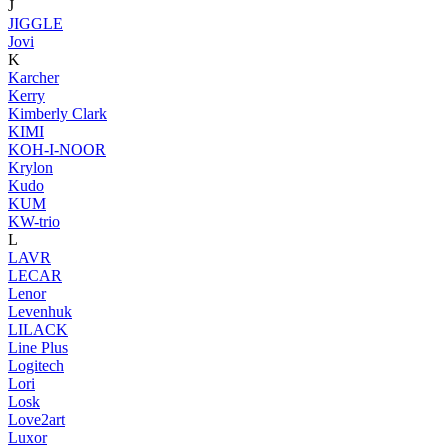
J
JIGGLE
Jovi
K
Karcher
Kerry
Kimberly Clark
KIMI
KOH-I-NOOR
Krylon
Kudo
KUM
KW-trio
L
LAVR
LECAR
Lenor
Levenhuk
LILACK
Line Plus
Logitech
Lori
Losk
Love2art
Luxor