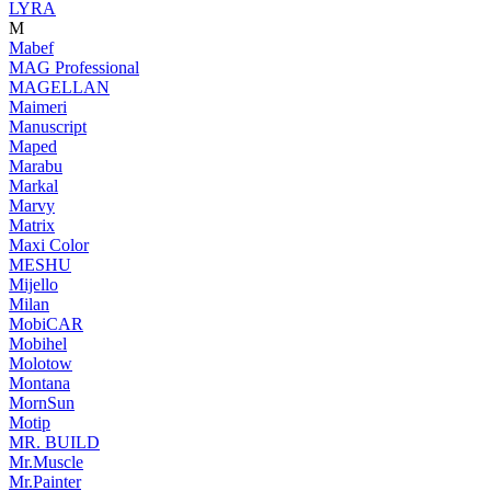
LYRA
M
Mabef
MAG Professional
MAGELLAN
Maimeri
Manuscript
Maped
Marabu
Markal
Marvy
Matrix
Maxi Color
MESHU
Mijello
Milan
MobiCAR
Mobihel
Molotow
Montana
MornSun
Motip
MR. BUILD
Mr.Muscle
Mr.Painter