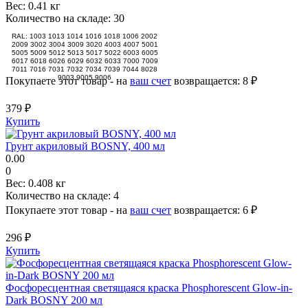
Вес:
0.41 кг
Количество на складе:
30
RAL: 1003 1013 1014 1016 1018 1006 2002
2009 3002 3004 3009 3020 4003 4007 5001
5005 5009 5012 5013 5017 5022 6003 6005
6017 6018 6026 6029 6032 6033 7000 7009
7011 7016 7031 7032 7034 7039 7044 8028
9003 9005 9006
Покупаете этот товар - на
ваш счет
возвращается:
8 ₽
379 ₽
Купить
Грунт акриловый BOSNY, 400 мл
0.00
0
Вес:
0.408 кг
Количество на складе:
4
Покупаете этот товар - на
ваш счет
возвращается:
6 ₽
296 ₽
Купить
Фосфоресцентная светящаяся краска Phosphorescent Glow-in-
Dark BOSNY 200 мл