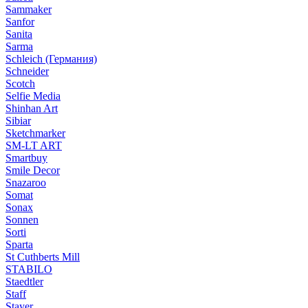
Sammaker
Sanfor
Sanita
Sarma
Schleich (Германия)
Schneider
Scotch
Selfie Media
Shinhan Art
Sibiar
Sketchmarker
SM-LT ART
Smartbuy
Smile Decor
Snazaroo
Somat
Sonax
Sonnen
Sorti
Sparta
St Cuthberts Mill
STABILO
Staedtler
Staff
Stayer