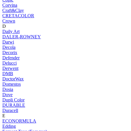
Corvina
Craft&Clay
CRETACOLOR
Crown
D
Daily Art
DALER-ROWNEY
Darwi
Decola
Decorix
Defender
Delucci
Derwent
DMB
DoctorWax
Domestos
Dosia
Dove
Dupli Color
DURABLE
Duracell
E
ECONORMULA
Edding