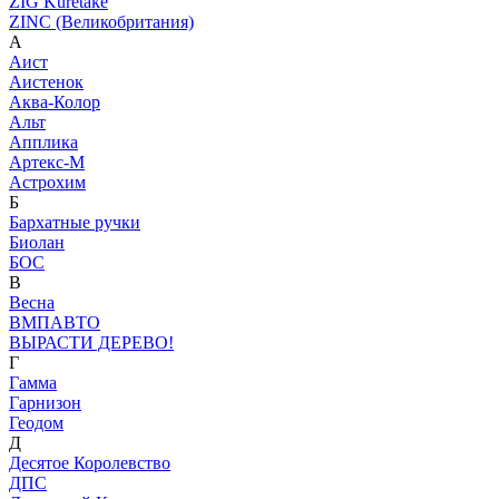
ZIG Kuretake
ZINC (Великобритания)
А
Аист
Аистенок
Аква-Колор
Альт
Апплика
Артекс-М
Астрохим
Б
Бархатные ручки
Биолан
БОС
В
Весна
ВМПАВТО
ВЫРАСТИ ДЕРЕВО!
Г
Гамма
Гарнизон
Геодом
Д
Десятое Королевство
ДПС