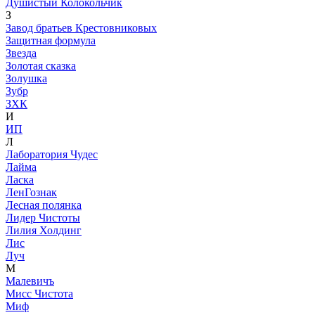
Душистый Колокольчик
З
Завод братьев Крестовниковых
Защитная формула
Звезда
Золотая сказка
Золушка
Зубр
ЗХК
И
ИП
Л
Лаборатория Чудес
Лайма
Ласка
ЛенГознак
Лесная полянка
Лидер Чистоты
Лилия Холдинг
Лис
Луч
М
Малевичъ
Мисс Чистота
Миф