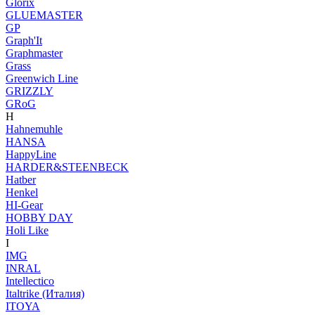
Glorix
GLUEMASTER
GP
Graph'It
Graphmaster
Grass
Greenwich Line
GRIZZLY
GRoG
H
Hahnemuhle
HANSA
HappyLine
HARDER&STEENBECK
Hatber
Henkel
HI-Gear
HOBBY DAY
Holi Like
I
IMG
INRAL
Intellectico
Italtrike (Италия)
ITOYA