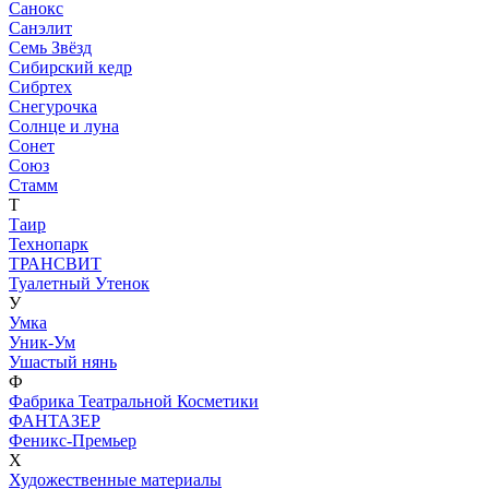
Санокс
Санэлит
Семь Звёзд
Сибирский кедр
Сибртех
Снегурочка
Солнце и луна
Сонет
Союз
Стамм
Т
Таир
Технопарк
ТРАНСВИТ
Туалетный Утенок
У
Умка
Уник-Ум
Ушастый нянь
Ф
Фабрика Театральной Косметики
ФАНТАЗЕР
Феникс-Премьер
Х
Художественные материалы