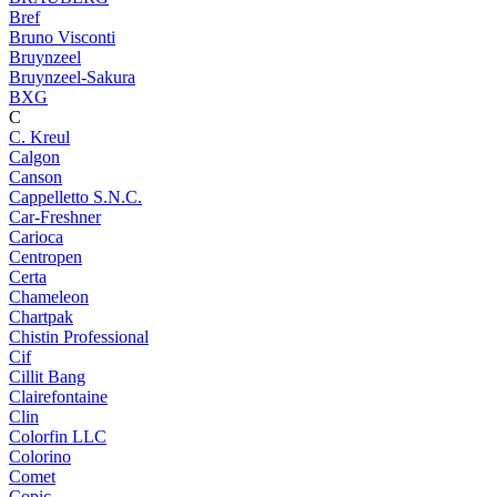
Bref
Bruno Visconti
Bruynzeel
Bruynzeel-Sakura
BXG
C
C. Kreul
Calgon
Canson
Cappelletto S.N.C.
Car-Freshner
Carioca
Centropen
Certa
Chameleon
Chartpak
Chistin Professional
Cif
Cillit Bang
Clairefontaine
Clin
Colorfin LLC
Colorino
Comet
Copic