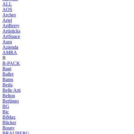
ALL
AOS
Arches
Ariel
ArtBerry
Artisticks
ArtSpace
Aura
Azienda
AМRA
B
B-PACK
Bagi
Ballet
Bams
Beifa
Belle Arti
Belton
Berlingo
BG
Bic
BiMax
Blicker
Bosny
BRAUBERG