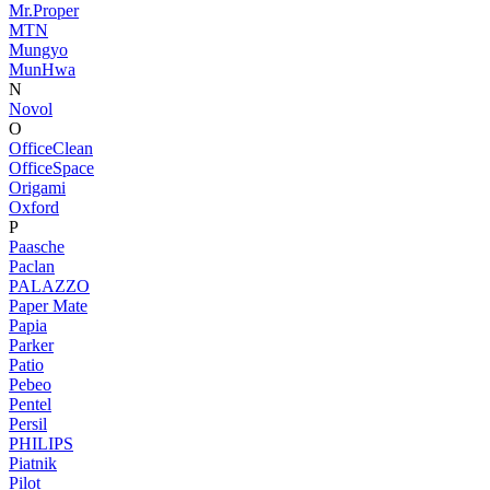
Mr.Proper
MTN
Mungyo
MunHwa
N
Novol
O
OfficeClean
OfficeSpace
Origami
Oxford
P
Paasche
Paclan
PALAZZO
Paper Mate
Papia
Parker
Patio
Pebeo
Pentel
Persil
PHILIPS
Piatnik
Pilot