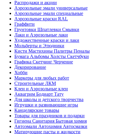
Распродажи и акции
Аэрозольные эмали универсальные
Аэрозольные эмали специальные
Аэрозольные краски RAL
Граффити
Грунтовки Шпатлевки Смывки
Лаки и Аэрозольные лаки
Художественные краски и лаки
Мольберты и Этюдники
Кисти Мастихины Палитры Пеналы
Бумага Альбомы Холсты Скетчбуки
Графика Скетчинг Черчение
Декорирование
Хобби
Маркеры для любых работ
Строительные ЛКМ
Клеи и Аэрозольные клеи
Аквагрим Бодиарт Тату
Для школы и детского творчества
Игрушки и развивающие игры
Канцелярские товары
Товары для праздников и подарки
Гигиена Санитария Бытовая химия
Автоэмали Автохимия Автосмазки
Матирующие пасты и жидкости