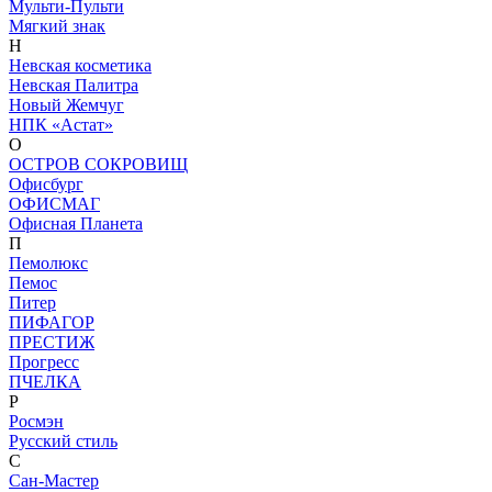
Мульти-Пульти
Мягкий знак
Н
Невская косметика
Невская Палитра
Новый Жемчуг
НПК «Астат»
О
ОСТРОВ СОКРОВИЩ
Офисбург
ОФИСМАГ
Офисная Планета
П
Пемолюкс
Пемос
Питер
ПИФАГОР
ПРЕСТИЖ
Прогресс
ПЧЕЛКА
Р
Росмэн
Русский стиль
С
Сан-Мастер