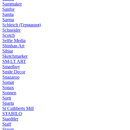
Sammaker
Sanfor
Sanita
Sarma
Schleich (Германия)
Schneider
Scotch
Selfie Media
Shinhan Art
Sibiar
Sketchmarker
SM-LT ART
Smartbuy
Smile Decor
Snazaroo
Somat
Sonax
Sonnen
Sorti
Sparta
St Cuthberts Mill
STABILO
Staedtler
Staff
Stayer