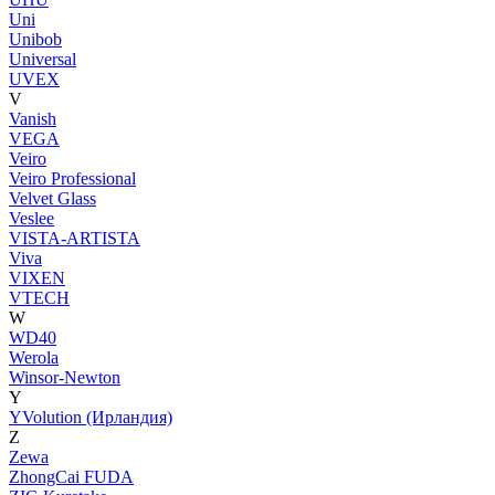
Uni
Unibob
Universal
UVEX
V
Vanish
VEGA
Veiro
Veiro Professional
Velvet Glass
Veslee
VISTA-ARTISTA
Viva
VIXEN
VTECH
W
WD40
Werola
Winsor-Newton
Y
YVolution (Ирландия)
Z
Zewa
ZhongCai FUDA