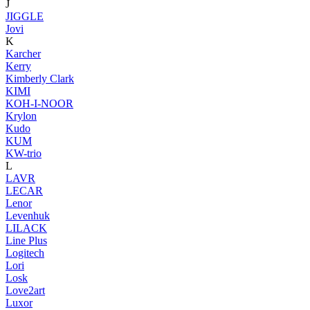
J
JIGGLE
Jovi
K
Karcher
Kerry
Kimberly Clark
KIMI
KOH-I-NOOR
Krylon
Kudo
KUM
KW-trio
L
LAVR
LECAR
Lenor
Levenhuk
LILACK
Line Plus
Logitech
Lori
Losk
Love2art
Luxor