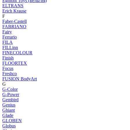
Egmont Toys (Бельгия)
ELTRANS
Erich Krause
F
Faber-Castell
FABRIANO
Fairy
Ferrario
FILA
FILLinn
FINECOLOUR
Finish
FLOORTEX
Focus
Freshco
FUSION BodyArt
G
G-Color
G-Power
Gembird
Genius
Ghiant
Glade
GLOBEN
Globus