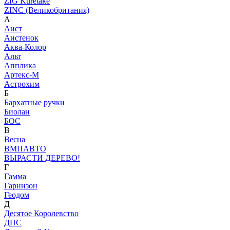
ZIG Kuretake
ZINC (Великобритания)
А
Аист
Аистенок
Аква-Колор
Альт
Апплика
Артекс-М
Астрохим
Б
Бархатные ручки
Биолан
БОС
В
Весна
ВМПАВТО
ВЫРАСТИ ДЕРЕВО!
Г
Гамма
Гарнизон
Геодом
Д
Десятое Королевство
ДПС