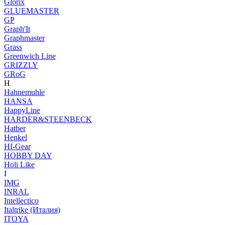
Glorix
GLUEMASTER
GP
Graph'It
Graphmaster
Grass
Greenwich Line
GRIZZLY
GRoG
H
Hahnemuhle
HANSA
HappyLine
HARDER&STEENBECK
Hatber
Henkel
HI-Gear
HOBBY DAY
Holi Like
I
IMG
INRAL
Intellectico
Italtrike (Италия)
ITOYA