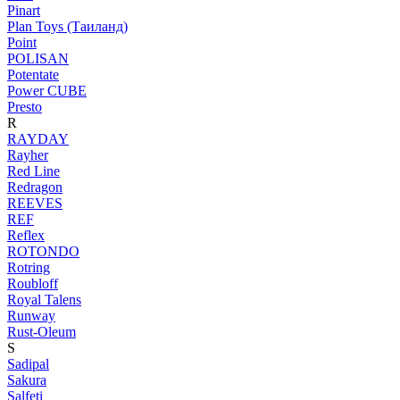
Pinart
Plan Toys (Таиланд)
Point
POLISAN
Potentate
Power CUBE
Presto
R
RAYDAY
Rayher
Red Line
Redragon
REEVES
REF
Reflex
ROTONDO
Rotring
Roubloff
Royal Talens
Runway
Rust-Oleum
S
Sadipal
Sakura
Salfeti