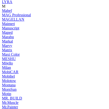
LYRA
M
Mabef
MAG Professional
MAGELLAN
Maimeri
Manuscript
Maped
Marabu
Markal
Marvy
Matrix
Maxi Color
MESHU
Mijello
Milan
MobiCAR
Mobihel
Molotow
Montana
MornSun
Motip
MR. BUILD
Mr.Muscle
Mr.Painter