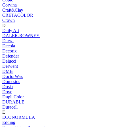
Corvina
Craft&Clay
CRETACOLOR
Crown
D
Daily Art
DALER-ROWNEY
Darwi
Decola
Decorix
Defender
Delucci
Derwent
DMB
DoctorWax
Domestos
Dosia
Dove
Dupli Color
DURABLE
Duracell
E
ECONORMULA
Edding