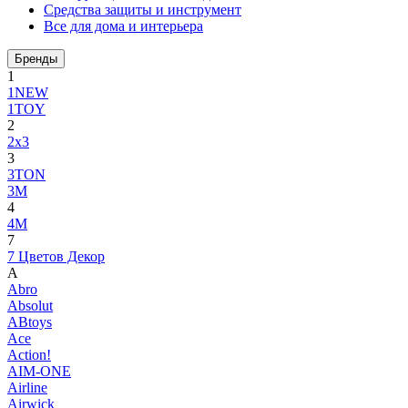
Средства защиты и инструмент
Все для дома и интерьера
Бренды
1
1NEW
1TOY
2
2x3
3
3TON
3М
4
4M
7
7 Цветов Декор
A
Abro
Absolut
ABtoys
Ace
Action!
AIM-ONE
Airline
Airwick