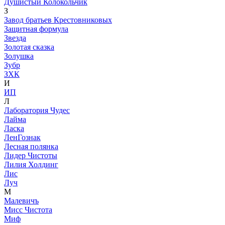
Душистый Колокольчик
З
Завод братьев Крестовниковых
Защитная формула
Звезда
Золотая сказка
Золушка
Зубр
ЗХК
И
ИП
Л
Лаборатория Чудес
Лайма
Ласка
ЛенГознак
Лесная полянка
Лидер Чистоты
Лилия Холдинг
Лис
Луч
М
Малевичъ
Мисс Чистота
Миф