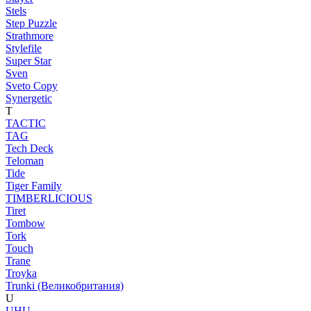
Stels
Step Puzzle
Strathmore
Stylefile
Super Star
Sven
Sveto Copy
Synergetic
T
TACTIC
TAG
Tech Deck
Teloman
Tide
Tiger Family
TIMBERLICIOUS
Tiret
Tombow
Tork
Touch
Trane
Troyka
Trunki (Великобритания)
U
UHU