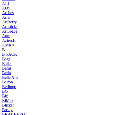
ALL
AOS
Arches
Ariel
ArtBerry
Artisticks
ArtSpace
Aura
Azienda
AМRA
B
B-PACK
Bagi
Ballet
Bams
Beifa
Belle Arti
Belton
Berlingo
BG
Bic
BiMax
Blicker
Bosny
BRAUBERG