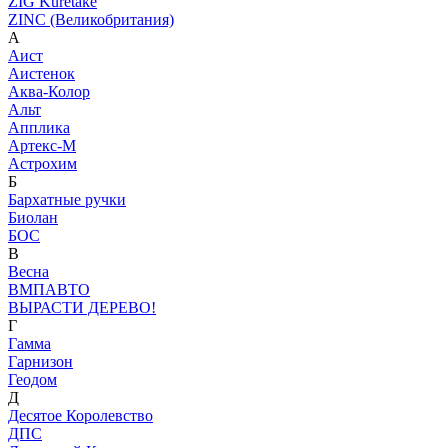
ZIG Kuretake
ZINC (Великобритания)
А
Аист
Аистенок
Аква-Колор
Альт
Апплика
Артекс-М
Астрохим
Б
Бархатные ручки
Биолан
БОС
В
Весна
ВМПАВТО
ВЫРАСТИ ДЕРЕВО!
Г
Гамма
Гарнизон
Геодом
Д
Десятое Королевство
ДПС