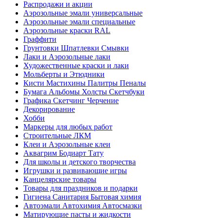
Распродажи и акции
Аэрозольные эмали универсальные
Аэрозольные эмали специальные
Аэрозольные краски RAL
Граффити
Грунтовки Шпатлевки Смывки
Лаки и Аэрозольные лаки
Художественные краски и лаки
Мольберты и Этюдники
Кисти Мастихины Палитры Пеналы
Бумага Альбомы Холсты Скетчбуки
Графика Скетчинг Черчение
Декорирование
Хобби
Маркеры для любых работ
Строительные ЛКМ
Клеи и Аэрозольные клеи
Аквагрим Бодиарт Тату
Для школы и детского творчества
Игрушки и развивающие игры
Канцелярские товары
Товары для праздников и подарки
Гигиена Санитария Бытовая химия
Автоэмали Автохимия Автосмазки
Матирующие пасты и жидкости