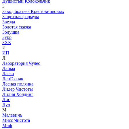
Душистый Колокольчик
З
Завод братьев Крестовниковых
Защитная формула
Звезда
Золотая сказка
Золушка
Зубр
ЗХК
И
ИП
Л
Лаборатория Чудес
Лайма
Ласка
ЛенГознак
Лесная полянка
Лидер Чистоты
Лилия Холдинг
Лис
Луч
М
Малевичъ
Мисс Чистота
Миф