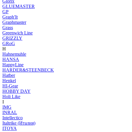
Glorix
GLUEMASTER
GP
Graph'It
Graphmaster
Grass
Greenwich Line
GRIZZLY
GRoG
H
Hahnemuhle
HANSA
HappyLine
HARDER&STEENBECK
Hatber
Henkel
HI-Gear
HOBBY DAY
Holi Like
I
IMG
INRAL
Intellectico
Italtrike (Италия)
ITOYA