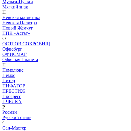
Мульти-Пульти
Мягкий знак
Н
Невская косметика
Невская Палитра
Новый Жемчуг
НПК «Астат»
О
ОСТРОВ СОКРОВИЩ
Офисбург
ОФИСМАГ
Офисная Планета
П
Пемолюкс
Пемос
Питер
ПИФАГОР
ПРЕСТИЖ
Прогресс
ПЧЕЛКА
Р
Росмэн
Русский стиль
С
Сан-Мастер