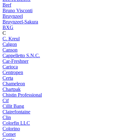
Bref
Bruno Visconti
Bruynzeel
Bruynzeel-Sakura
BXG
C
C. Kreul
Calgon
Canson
Cappelletto S.N.C.
Car-Freshner
Carioca
Centropen
Certa
Chameleon
Chartpak
Chistin Professional
Cif
Cillit Bang
Clairefontaine
Clin
Colorfin LLC
Colorino
Comet
Copic