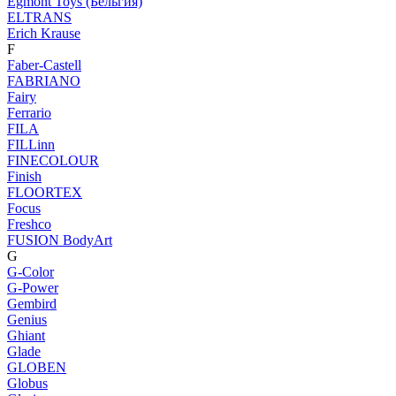
Egmont Toys (Бельгия)
ELTRANS
Erich Krause
F
Faber-Castell
FABRIANO
Fairy
Ferrario
FILA
FILLinn
FINECOLOUR
Finish
FLOORTEX
Focus
Freshco
FUSION BodyArt
G
G-Color
G-Power
Gembird
Genius
Ghiant
Glade
GLOBEN
Globus