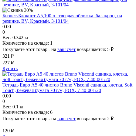
Бизнес-Блокнот А5,100 л., твердая обложка, балакрон, на
резинке, BV, Красный, 3-101/04
0.00
0
Вес:
0.342 кг
Количество на складе:
1
Покупаете этот товар - на
ваш счет
возвращается:
5 ₽
321 ₽
227 ₽
Купить
Тетрадь Евро А5 40 листов Bruno Visconti сшивка, клетка, Soft
Touch, бежевая бумага 70 г/м, FOX, 7-40-001/20
0.00
0
Вес:
0.1 кг
Количество на складе:
6
Покупаете этот товар - на
ваш счет
возвращается:
2 ₽
120 ₽