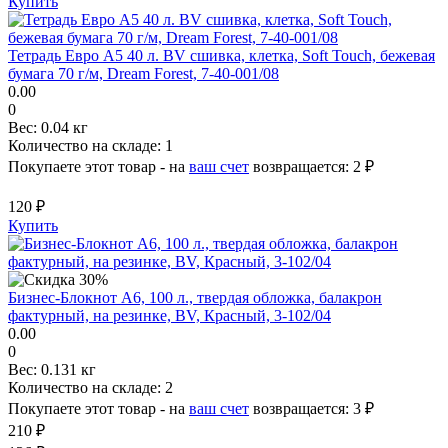
Купить
Тетрадь Евро А5 40 л. BV сшивка, клетка, Soft Touch, бежевая
бумага 70 г/м, Dream Forest, 7-40-001/08
0.00
0
Вес:
0.04 кг
Количество на складе:
1
Покупаете этот товар - на
ваш счет
возвращается:
2 ₽
120 ₽
Купить
Бизнес-Блокнот А6, 100 л., твердая обложка, балакрон
фактурный, на резинке, BV, Красный, 3-102/04
0.00
0
Вес:
0.131 кг
Количество на складе:
2
Покупаете этот товар - на
ваш счет
возвращается:
3 ₽
210 ₽