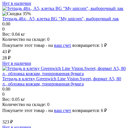
Нет в наличии
Тетрадь 48л., А5, клетка BG "My unicorn", выборочный лак
0.00
0
Вес:
0.04 кг
Количество на складе:
0
Покупаете этот товар - на
ваш счет
возвращается:
1 ₽
43 ₽
28 ₽
Нет в наличии
Тетрадь в клетку Greenwich Line Vision.Sweet, формат А5, 80
л., обложка кожзам, тонированная бумага
0.00
0
Вес:
0.05 кг
Количество на складе:
0
Покупаете этот товар - на
ваш счет
возвращается:
6 ₽
323 ₽
Нет в наличии