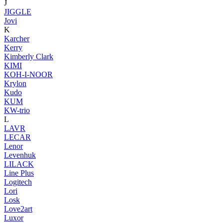
J
JIGGLE
Jovi
K
Karcher
Kerry
Kimberly Clark
KIMI
KOH-I-NOOR
Krylon
Kudo
KUM
KW-trio
L
LAVR
LECAR
Lenor
Levenhuk
LILACK
Line Plus
Logitech
Lori
Losk
Love2art
Luxor