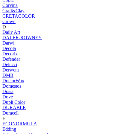
Corvina
Craft&Clay
CRETACOLOR
Crown
D
Daily Art
DALER-ROWNEY
Darwi
Decola
Decorix
Defender
Delucci
Derwent
DMB
DoctorWax
Domestos
Dosia
Dove
Dupli Color
DURABLE
Duracell
E
ECONORMULA
Edding