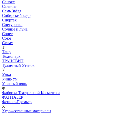
Санокс
Санэлит
Семь Звёзд
Сибирский кедр
Сибртех
Снегурочка
Солнце и луна
Сонет
Союз
Стамм
Т
Таир
Технопарк
ТРАНСВИТ
Туалетный Утенок
У
Умка
Уник-Ум
Ушастый нянь
Ф
Фабрика Театральной Косметики
ФАНТАЗЕР
Феникс-Премьер
Х
Художественные материалы