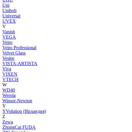
Uni
Unibob
Universal
UVEX
V
Vanish
VEGA
Veiro
Veiro Professional
Velvet Glass
Veslee
VISTA-ARTISTA
Viva
VIXEN
VTECH
W
WD40
Werola
Winsor-Newton
Y
YVolution (Ирландия)
Z
Zewa
ZhongCai FUDA