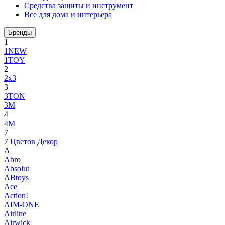
Средства защиты и инструмент
Все для дома и интерьера
Бренды
1
1NEW
1TOY
2
2x3
3
3TON
3М
4
4M
7
7 Цветов Декор
A
Abro
Absolut
ABtoys
Ace
Action!
AIM-ONE
Airline
Airwick