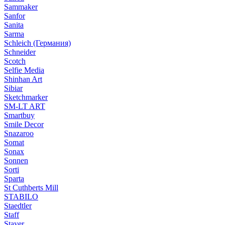
Sammaker
Sanfor
Sanita
Sarma
Schleich (Германия)
Schneider
Scotch
Selfie Media
Shinhan Art
Sibiar
Sketchmarker
SM-LT ART
Smartbuy
Smile Decor
Snazaroo
Somat
Sonax
Sonnen
Sorti
Sparta
St Cuthberts Mill
STABILO
Staedtler
Staff
Stayer