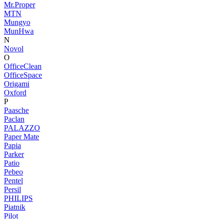
Mr.Proper
MTN
Mungyo
MunHwa
N
Novol
O
OfficeClean
OfficeSpace
Origami
Oxford
P
Paasche
Paclan
PALAZZO
Paper Mate
Papia
Parker
Patio
Pebeo
Pentel
Persil
PHILIPS
Piatnik
Pilot