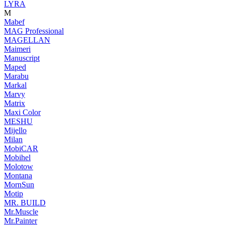
LYRA
M
Mabef
MAG Professional
MAGELLAN
Maimeri
Manuscript
Maped
Marabu
Markal
Marvy
Matrix
Maxi Color
MESHU
Mijello
Milan
MobiCAR
Mobihel
Molotow
Montana
MornSun
Motip
MR. BUILD
Mr.Muscle
Mr.Painter