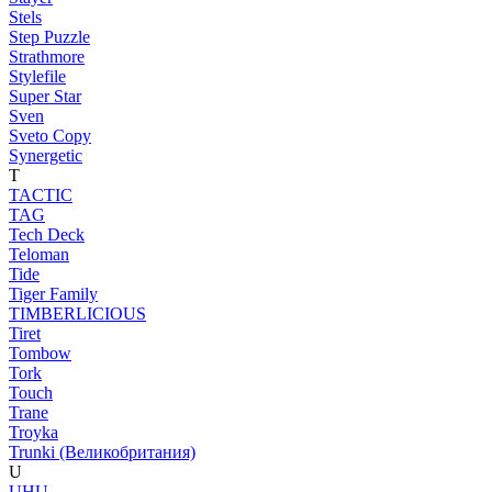
Stels
Step Puzzle
Strathmore
Stylefile
Super Star
Sven
Sveto Copy
Synergetic
T
TACTIC
TAG
Tech Deck
Teloman
Tide
Tiger Family
TIMBERLICIOUS
Tiret
Tombow
Tork
Touch
Trane
Troyka
Trunki (Великобритания)
U
UHU