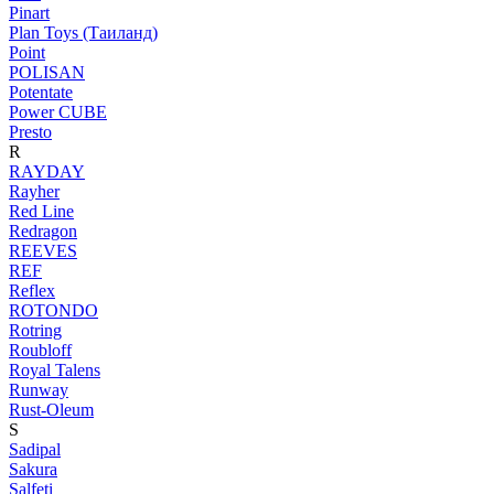
Pinart
Plan Toys (Таиланд)
Point
POLISAN
Potentate
Power CUBE
Presto
R
RAYDAY
Rayher
Red Line
Redragon
REEVES
REF
Reflex
ROTONDO
Rotring
Roubloff
Royal Talens
Runway
Rust-Oleum
S
Sadipal
Sakura
Salfeti