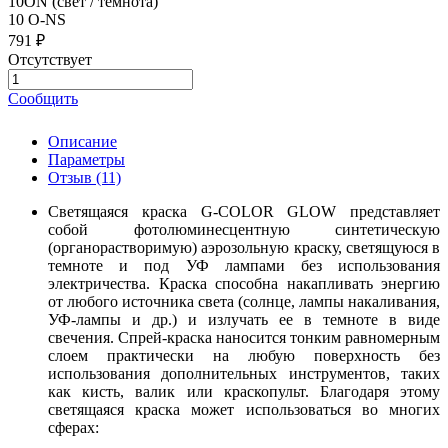
10ON (свет / темнота)
10 O-NS
791 ₽
Отсутствует
Сообщить
Описание
Параметры
Отзыв
(11)
Светящаяся краска G-COLOR GLOW представляет
собой фотолюминесцентную синтетическую
(органорастворимую) аэрозольную краску, светящуюся в
темноте и под УФ лампами без использования
электричества. Краска способна накапливать энергию
от любого источника света (солнце, лампы накаливания,
УФ-лампы и др.) и излучать ее в темноте в виде
свечения. Спрей-краска наносится тонким равномерным
слоем практически на любую поверхность без
использования дополнительных инструментов, таких
как кисть, валик или краскопульт. Благодаря этому
светящаяся краска может использоваться во многих
сферах: