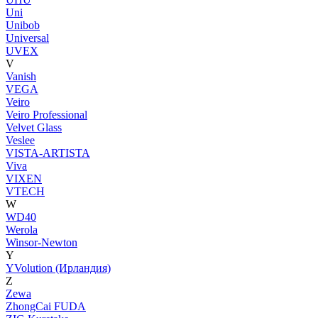
Uni
Unibob
Universal
UVEX
V
Vanish
VEGA
Veiro
Veiro Professional
Velvet Glass
Veslee
VISTA-ARTISTA
Viva
VIXEN
VTECH
W
WD40
Werola
Winsor-Newton
Y
YVolution (Ирландия)
Z
Zewa
ZhongCai FUDA