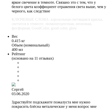
яркое свечение в темноте. Связано это с тем, что у
белого цвета коэффициент отражения света выше, чем у
черного, как следствие
КЛЮЧЕВЫЕ СЛОВА: аэрозольная светящаяся краска,
светится в темноте, люминесцентная, неоновая,
фосфорная, GoodColor, good color, glow
Вес
0.415 кг
Объем (номинальный)
400 мл
Рейтинг
(основано на 11 отзывах)
Сергей
03.06.2020
Здраствуйте подскажите пожалуста мне нужно
покрасить блёсна металические у меня вопрос мне