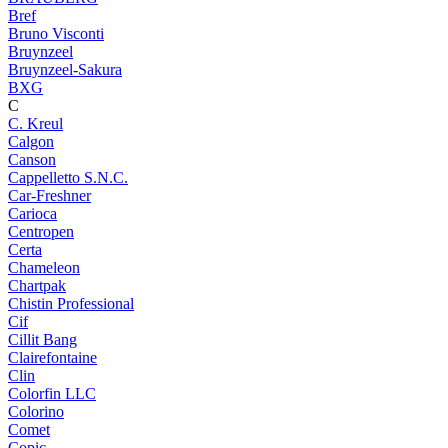
Bref
Bruno Visconti
Bruynzeel
Bruynzeel-Sakura
BXG
C
C. Kreul
Calgon
Canson
Cappelletto S.N.C.
Car-Freshner
Carioca
Centropen
Certa
Chameleon
Chartpak
Chistin Professional
Cif
Cillit Bang
Clairefontaine
Clin
Colorfin LLC
Colorino
Comet
Copic