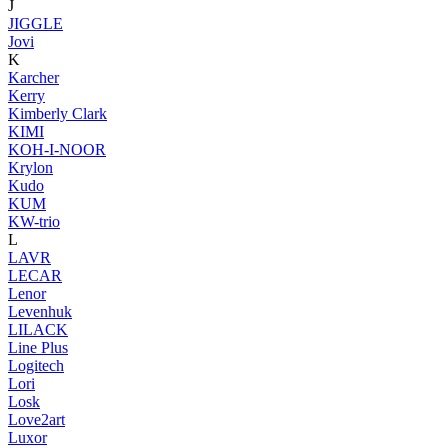
J
JIGGLE
Jovi
K
Karcher
Kerry
Kimberly Clark
KIMI
KOH-I-NOOR
Krylon
Kudo
KUM
KW-trio
L
LAVR
LECAR
Lenor
Levenhuk
LILACK
Line Plus
Logitech
Lori
Losk
Love2art
Luxor