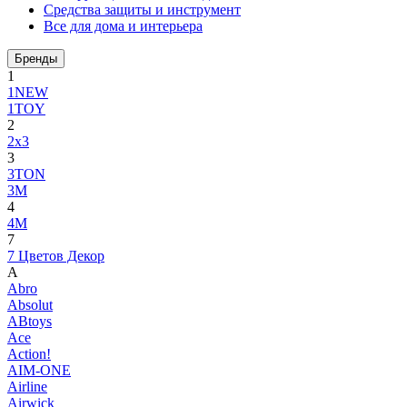
Средства защиты и инструмент
Все для дома и интерьера
Бренды
1
1NEW
1TOY
2
2x3
3
3TON
3М
4
4M
7
7 Цветов Декор
A
Abro
Absolut
ABtoys
Ace
Action!
AIM-ONE
Airline
Airwick