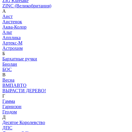
ZIG Kuretake
ZINC (Великобритания)
А
Аист
Аистенок
Аква-Колор
Альт
Апплика
Артекс-М
Астрохим
Б
Бархатные ручки
Биолан
БОС
В
Весна
ВМПАВТО
ВЫРАСТИ ДЕРЕВО!
Г
Гамма
Гарнизон
Геодом
Д
Десятое Королевство
ДПС