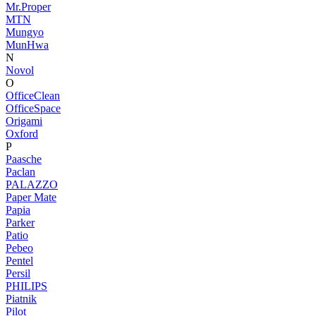
Mr.Proper
MTN
Mungyo
MunHwa
N
Novol
O
OfficeClean
OfficeSpace
Origami
Oxford
P
Paasche
Paclan
PALAZZO
Paper Mate
Papia
Parker
Patio
Pebeo
Pentel
Persil
PHILIPS
Piatnik
Pilot