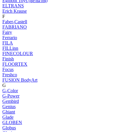
Egmont Toys (Бельгия)
ELTRANS
Erich Krause
F
Faber-Castell
FABRIANO
Fairy
Ferrario
FILA
FILLinn
FINECOLOUR
Finish
FLOORTEX
Focus
Freshco
FUSION BodyArt
G
G-Color
G-Power
Gembird
Genius
Ghiant
Glade
GLOBEN
Globus