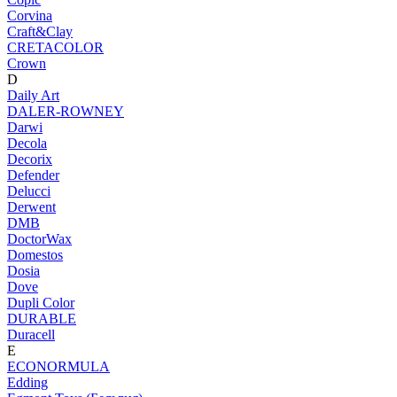
Corvina
Craft&Clay
CRETACOLOR
Crown
D
Daily Art
DALER-ROWNEY
Darwi
Decola
Decorix
Defender
Delucci
Derwent
DMB
DoctorWax
Domestos
Dosia
Dove
Dupli Color
DURABLE
Duracell
E
ECONORMULA
Edding