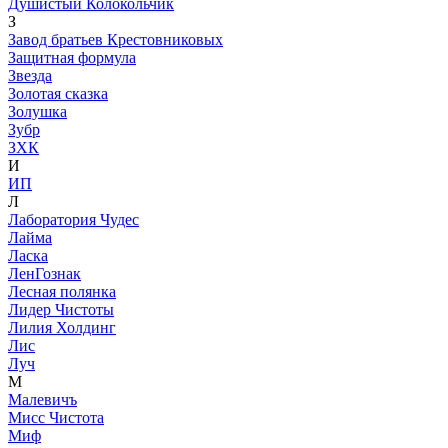
Душистый Колокольчик
З
Завод братьев Крестовниковых
Защитная формула
Звезда
Золотая сказка
Золушка
Зубр
ЗХК
И
ИП
Л
Лаборатория Чудес
Лайма
Ласка
ЛенГознак
Лесная полянка
Лидер Чистоты
Лилия Холдинг
Лис
Луч
М
Малевичъ
Мисс Чистота
Миф