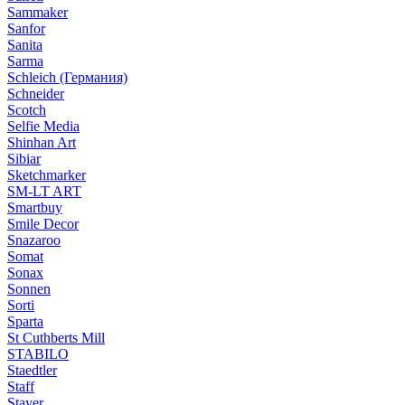
Sammaker
Sanfor
Sanita
Sarma
Schleich (Германия)
Schneider
Scotch
Selfie Media
Shinhan Art
Sibiar
Sketchmarker
SM-LT ART
Smartbuy
Smile Decor
Snazaroo
Somat
Sonax
Sonnen
Sorti
Sparta
St Cuthberts Mill
STABILO
Staedtler
Staff
Stayer