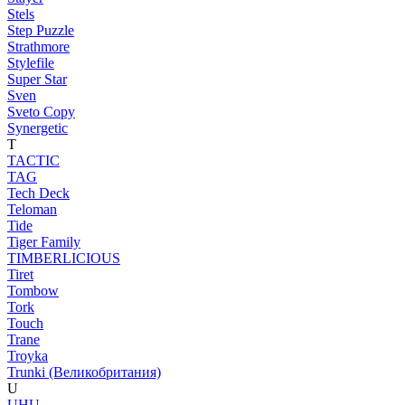
Stels
Step Puzzle
Strathmore
Stylefile
Super Star
Sven
Sveto Copy
Synergetic
T
TACTIC
TAG
Tech Deck
Teloman
Tide
Tiger Family
TIMBERLICIOUS
Tiret
Tombow
Tork
Touch
Trane
Troyka
Trunki (Великобритания)
U
UHU