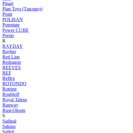
Pinart
Plan Toys (Таиланд)
Point
POLISAN
Potentate
Power CUBE
Presto
R
RAYDAY
Rayher
Red Line
Redragon
REEVES
REF
Reflex
ROTONDO
Rotring
Roubloff
Royal Talens
Runway
Rust-Oleum
S
Sadipal
Sakura
Salfeti