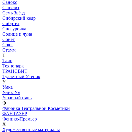
Санокс
Санэлит
Семь Звёзд
Сибирский кедр
Сибртех
Снегурочка
Солнце и луна
Сонет
Союз
Стамм
Т
Таир
Технопарк
ТРАНСВИТ
Туалетный Утенок
У
Умка
Уник-Ум
Ушастый нянь
Ф
Фабрика Театральной Косметики
ФАНТАЗЕР
Феникс-Премьер
Х
Художественные материалы