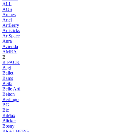
ALL
AOS
Arches
Ariel
ArtBerry
Artisticks
ArtSpace
Aura
Azienda
AМRA
B
B-PACK
Bagi
Ballet
Bams
Beifa
Belle Arti
Belton
Berlingo
BG
Bic
BiMax
Blicker
Bosny
BRAUBERG