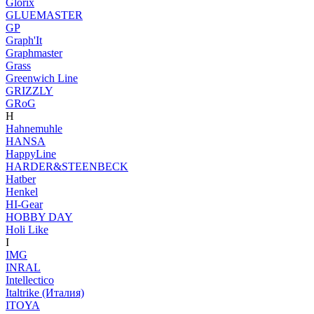
Glorix
GLUEMASTER
GP
Graph'It
Graphmaster
Grass
Greenwich Line
GRIZZLY
GRoG
H
Hahnemuhle
HANSA
HappyLine
HARDER&STEENBECK
Hatber
Henkel
HI-Gear
HOBBY DAY
Holi Like
I
IMG
INRAL
Intellectico
Italtrike (Италия)
ITOYA