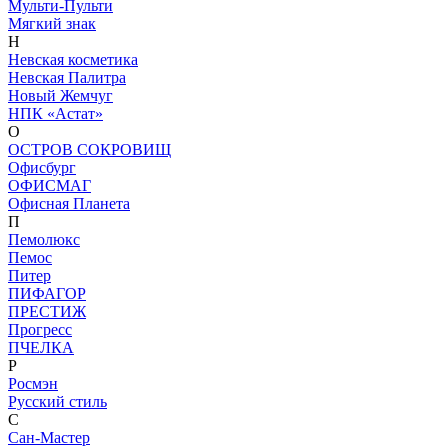
Мульти-Пульти
Мягкий знак
Н
Невская косметика
Невская Палитра
Новый Жемчуг
НПК «Астат»
О
ОСТРОВ СОКРОВИЩ
Офисбург
ОФИСМАГ
Офисная Планета
П
Пемолюкс
Пемос
Питер
ПИФАГОР
ПРЕСТИЖ
Прогресс
ПЧЕЛКА
Р
Росмэн
Русский стиль
С
Сан-Мастер