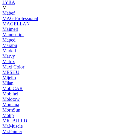
LYRA
M
Mabef
MAG Professional
MAGELLAN
Maimeri
Manuscript
Maped
Marabu
Markal
Marvy
Matrix
Maxi Color
MESHU
Mijello
Milan
MobiCAR
Mobihel
Molotow
Montana
MornSun
Motip
MR. BUILD
Mr.Muscle
Mr.Painter