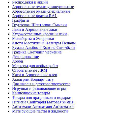
Распродажи и акции
Аэрозольные эмали универсальные
Аэрозольные эмали специальные
Аэрозольные краски RAL
Граффити
Грунтовки Шпатлевки Смывки
Лаки и Аэрозольные лаки
Художественные краски и лаки
Мольберты и Этюдники
Кисти Мастихины Палитры Пеналы
Бумага Альбомы Холсты Скетчбуки
Графика Скетчинг Черчение
Декорирование
Хобби
Маркеры для любых работ
Строительные ЛКМ
Клеи и Аэрозольные клеи
Аквагрим Бодиарт Тату
Для школы и детского творчества
Игрушки и развивающие игры
Канцелярские товары
Товары для праздников и подарки
Гигиена Санитария Бытовая химия
Автоэмали Автохимия Автосмазки
Матирующие пасты и жидкости